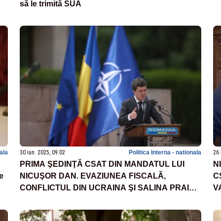
să le trimită SUA
nala
30 iun. 2025, 09:02
Politica Interna - nationala
26 
PRIMA ŞEDINŢĂ CSAT DIN MANDATUL LUI
N
e
NICUŞOR DAN. EVAZIUNEA FISCALĂ,
C
CONFLICTUL DIN UCRAINA ŞI SALINA PRAID,
V
PRINTRE TEMELE DISCUTATE
D