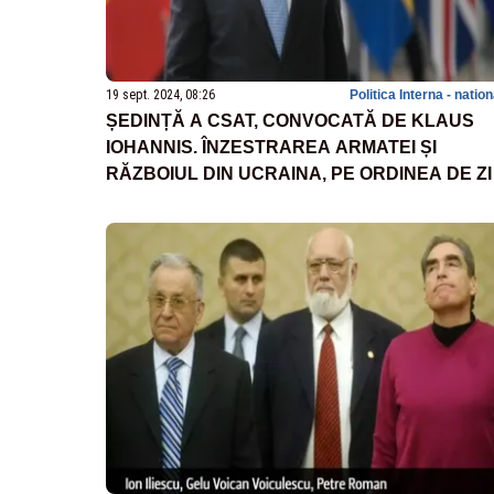
19 sept. 2024, 08:26
Politica Interna - natio
ȘEDINȚĂ A CSAT, CONVOCATĂ DE KLAUS
IOHANNIS. ÎNZESTRAREA ARMATEI ȘI
RĂZBOIUL DIN UCRAINA, PE ORDINEA DE ZI