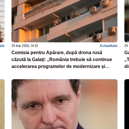
ate
29 mai 2026, 14:25
Actualitate
29 
Comisia pentru Apărare, după drona rusă
Ga
căzută la Galați: „România trebuie să continue
„T
accelerarea programelor de modernizare şi
di
înzestrare a Armatei”