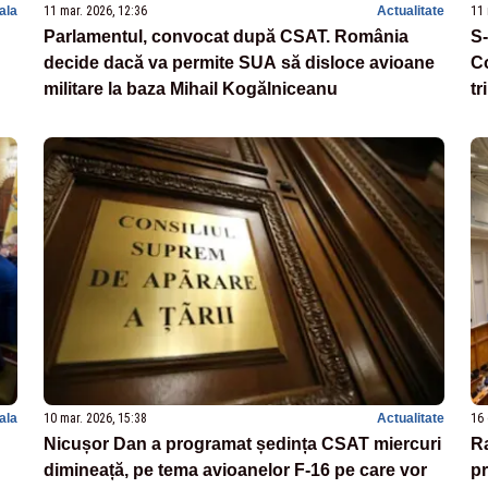
nala
11 mar. 2026, 12:36
Actualitate
11 
Parlamentul, convocat după CSAT. România
S-
decide dacă va permite SUA să disloce avioane
Co
militare la baza Mihail Kogălniceanu
tr
nala
10 mar. 2026, 15:38
Actualitate
16 
Nicușor Dan a programat ședința CSAT miercuri
Ra
dimineață, pe tema avioanelor F-16 pe care vor
pr