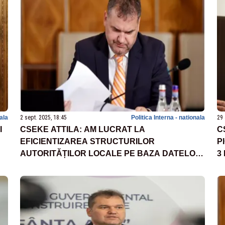
nala
2 sept. 2025, 18:45
Politica Interna - nationala
29 
I
CSEKE ATTILA: AM LUCRAT LA
C
EFICIENTIZAREA STRUCTURILOR
P
AUTORITĂȚILOR LOCALE PE BAZA DATELOR
3
DE PÂNĂ LA ÎNCEPUTUL SĂPTĂMÂNII
P
LA