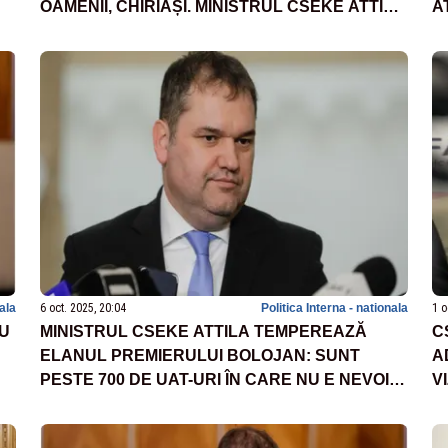
OAMENII, CHIRIAȘI. MINISTRUL CSEKE ATTILA
A
EXPLICĂ
nala
6 oct. 2025, 20:04
Politica Interna - nationala
1 o
IU
MINISTRUL CSEKE ATTILA TEMPEREAZĂ
C
ELANUL PREMIERULUI BOLOJAN: SUNT
A
PESTE 700 DE UAT-URI ÎN CARE NU E NEVOIE
V
DE REDUCERE DE PERSONAL
A
S