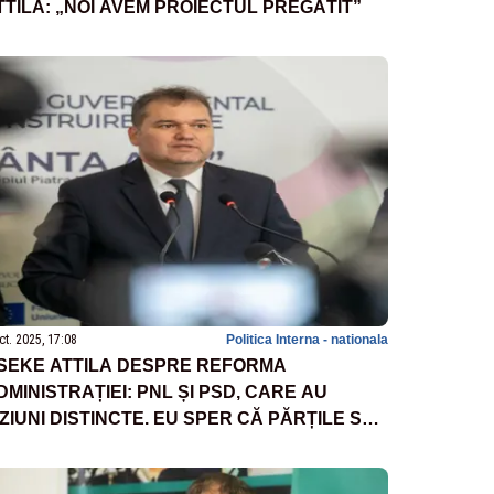
TTILA: „NOI AVEM PROIECTUL PREGĂTIT”
ct. 2025, 17:08
Politica Interna - nationala
SEKE ATTILA DESPRE REFORMA
DMINISTRAȚIEI: PNL ȘI PSD, CARE AU
IZIUNI DISTINCTE. EU SPER CĂ PĂRȚILE SE
PROPIE ȘI GĂSESC O SOLUȚIE, PENTRU CĂ
-A AMÂNAT DEJA PREA MULT