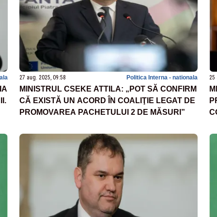
nala
27 aug. 2025, 09:58
Politica Interna - nationala
25 
IA
MINISTRUL CSEKE ATTILA: „POT SĂ CONFIRM
M
I.
CĂ EXISTĂ UN ACORD ÎN COALIŢIE LEGAT DE
P
PROMOVAREA PACHETULUI 2 DE MĂSURI”
C