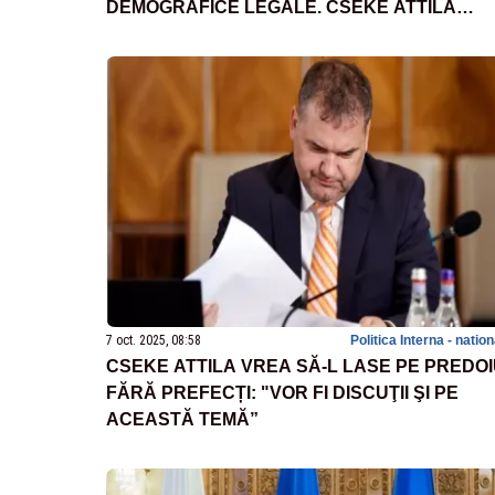
DEMOGRAFICE LEGALE. CSEKE ATTILA
TRAGE UN SEMNAL DE ALARMĂ:
„PROBLEMA ESTE APLICAREA ACESTOR
CRITERII”
7 oct. 2025, 08:58
Politica Interna - natio
CSEKE ATTILA VREA SĂ-L LASE PE PREDO
FĂRĂ PREFECȚI: "VOR FI DISCUŢII ŞI PE
ACEASTĂ TEMĂ”