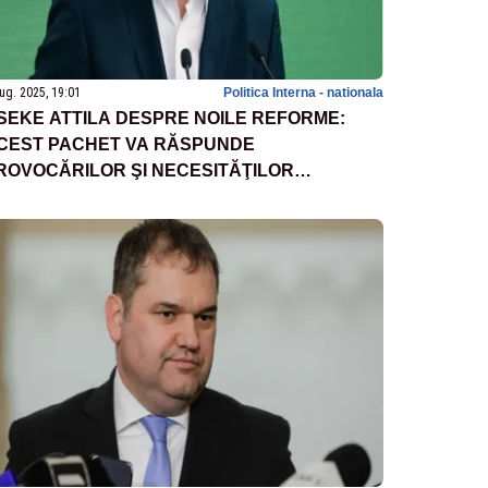
ug. 2025, 19:01
Politica Interna - nationala
SEKE ATTILA DESPRE NOILE REFORME:
CEST PACHET VA RĂSPUNDE
ROVOCĂRILOR ŞI NECESITĂŢILOR
UTORITĂŢILOR LOCALE, ÎN CONTEXTUL
NULUI 2025