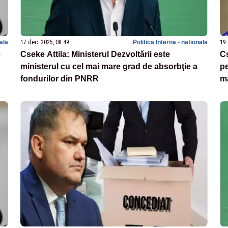
nala
17 dec. 2025, 08:49
Politica Interna - nationala
19 
e
Cseke Attila: Ministerul Dezvoltării este
Cs
ministerul cu cel mai mare grad de absorbţie a
pe
fondurilor din PNRR
ma