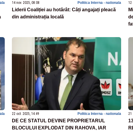
nala
14 nov. 2025, 08:08
Politica Interna - nationala
12 
Liderii Coaliției au hotărât: Câți angajați pleacă
Mi
a
din administrația locală
de
f
nala
22 oct. 2025, 14:49
Politica Interna - nationala
21 
DE CE STATUL DEVINE PROPRIETARUL
1
BLOCULUI EXPLODAT DIN RAHOVA, IAR
R