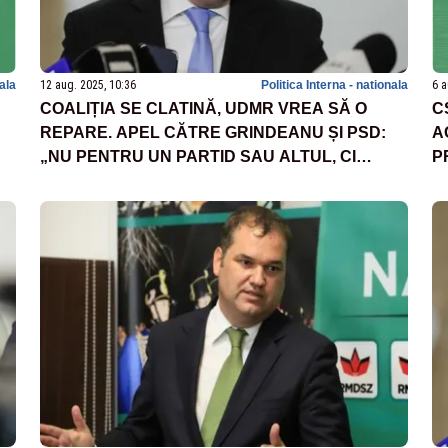
nala
12 aug. 2025, 10:36
Politica Interna - nationala
6 a
COALIȚIA SE CLATINĂ, UDMR VREA SĂ O
C
REPARE. APEL CĂTRE GRINDEANU ȘI PSD:
A
„NU PENTRU UN PARTID SAU ALTUL, CI
P
PENTRU ȚARĂ”
A
A