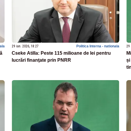
nala
29 ian. 2026, 18:27
Politica Interna - nationala
29 
pă
Cseke Atilla: Peste 115 milioane de lei pentru
Mi
lucrări finanţate prin PNRR
și
ti