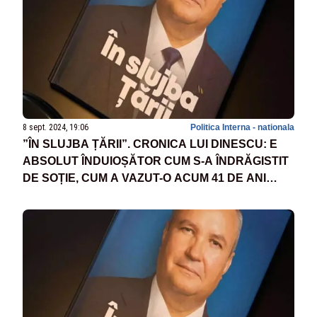
8 sept. 2024, 19:06
Politica Interna - nationala
”ÎN SLUJBA ȚĂRII”. CRONICA LUI DINESCU: E
ABSOLUT ÎNDUIOȘĂTOR CUM S-A ÎNDRĂGISTIT
DE SOȚIE, CUM A VAZUT-O ACUM 41 DE ANI
PRIN GARDUL DINTRE LICEE