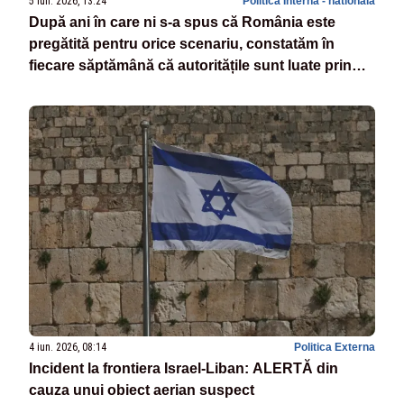
5 iun. 2026, 13:24
Politica Interna - nationala
După ani în care ni s-a spus că România este
pregătită pentru orice scenariu, constatăm în
fiecare săptămână că autoritățile sunt luate prin
surprindere de fiecare incident
4 iun. 2026, 08:14
Politica Externa
Incident la frontiera Israel-Liban: ALERTĂ din
cauza unui obiect aerian suspect