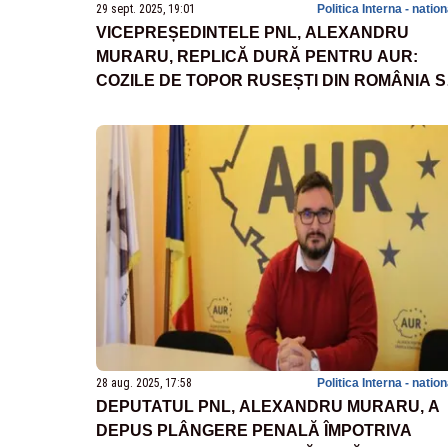
29 sept. 2025, 19:01
Politica Interna - natio
VICEPREȘEDINTELE PNL, ALEXANDRU
MURARU, REPLICĂ DURĂ PENTRU AUR:
COZILE DE TOPOR RUSEȘTI DIN ROMÂNIA S
AU ACTIVAT DIN NOU. ATUNCI CÂND RUSIA
INJECTEAZĂ MILIOANE DE EURO ÎN
PROPAGANDĂ
28 aug. 2025, 17:58
Politica Interna - natio
DEPUTATUL PNL, ALEXANDRU MURARU, A
DEPUS PLÂNGERE PENALĂ ÎMPOTRIVA