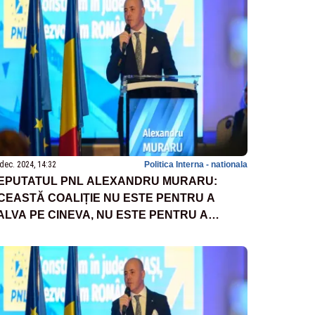
dec. 2024, 14:32
Politica Interna - nationala
EPUTATUL PNL ALEXANDRU MURARU:
CEASTĂ COALIȚIE NU ESTE PENTRU A
ALVA PE CINEVA, NU ESTE PENTRU A
ALVA SITUAȚIA DINTR-UN ANUMIT PARTID
OLITIC