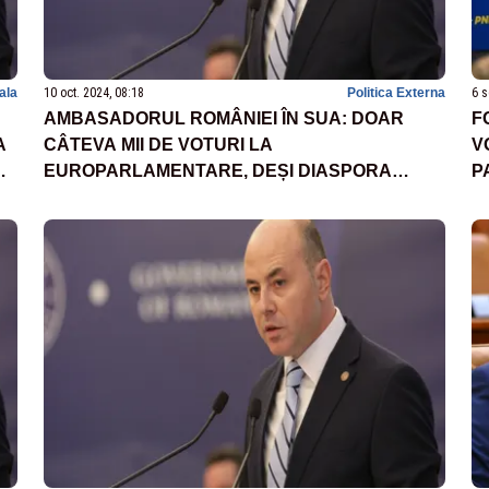
nala
10 oct. 2024, 08:18
Politica Externa
6 s
AMBASADORUL ROMÂNIEI ÎN SUA: DOAR
F
A
CÂTEVA MII DE VOTURI LA
V
RU
EUROPARLAMENTARE, DEȘI DIASPORA
P
ROMÂNĂ ESTE ESTIMATĂ LA UN MILION