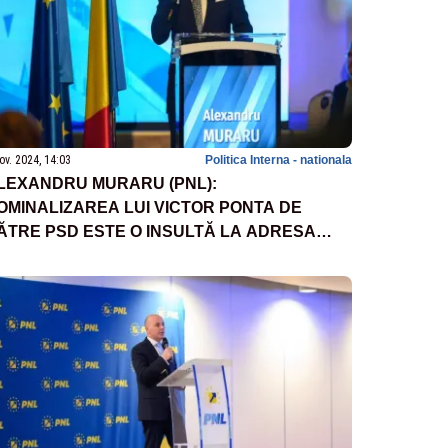
ov. 2024, 14:03
Politica Interna - nationala
LEXANDRU MURARU (PNL):
OMINALIZAREA LUI VICTOR PONTA DE
ĂTRE PSD ESTE O INSULTĂ LA ADRESA
ETĂȚENILOR ȘI O DOVADĂ CĂ PARTIDUL
USȚINE LIDERI COMPROMIȘI MORAL ȘI
OLITIC