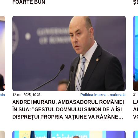
FOARTE BUN
Ş
G
nala
12 mai 2025, 10:38
Politica Interna - nationala
31 
ANDREI MURARU, AMBASADORUL ROMÂNIEI
L
ÎN SUA: ”GESTUL DOMNULUI SIMION DE A ÎȘI
A
DISPREȚUI PROPRIA NAȚIUNE VA RĂMÂNE
V
INCLUSIV ÎN OCHII PARTENERILOR
AMERICANI”