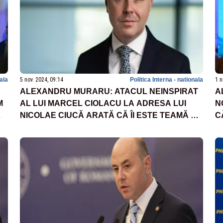
nala
5 nov. 2024, 09:14
Politica Interna - nationala
1 n
ALEXANDRU MURARU: ATACUL NEINSPIRAT
A
M
AL LUI MARCEL CIOLACU LA ADRESA LUI
N
NICOLAE CIUCĂ ARATĂ CĂ ÎI ESTE TEAMĂ DE
C
O LUPTĂ ÎN TURUL 2
C
S
P