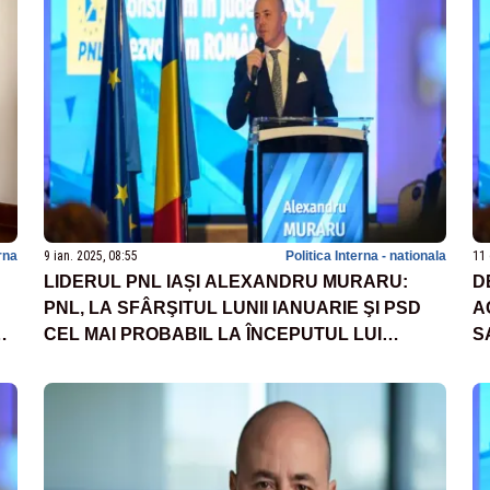
rna
9 ian. 2025, 08:55
Politica Interna - nationala
11 
LIDERUL PNL IAȘI ALEXANDRU MURARU:
D
PNL, LA SFÂRŞITUL LUNII IANUARIE ŞI PSD
A
CEL MAI PROBABIL LA ÎNCEPUTUL LUI
S
FEBRUARIE VOR VALIDA CANDIDATURA LUI
S
CRIN ANTONESCU
P