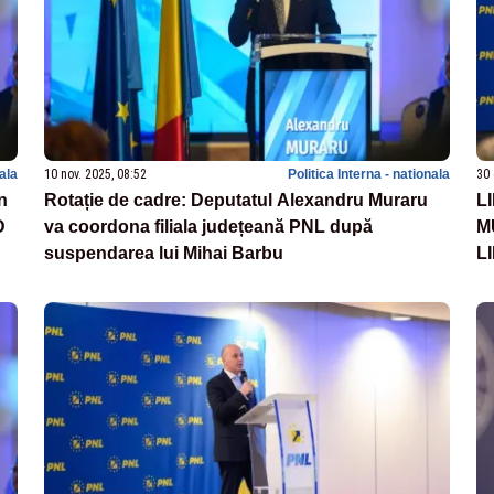
nala
10 nov. 2025, 08:52
Politica Interna - nationala
30 
n
Rotație de cadre: Deputatul Alexandru Muraru
L
D
va coordona filiala județeană PNL după
M
suspendarea lui Mihai Barbu
L
B