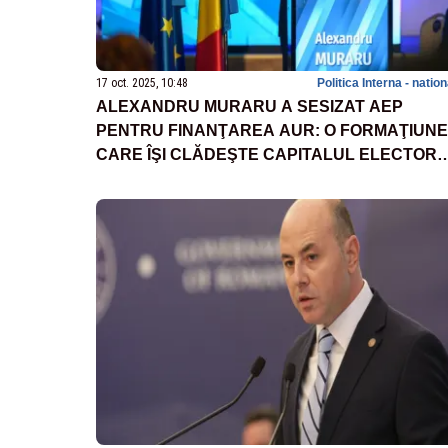
17 oct. 2025, 10:48
Politica Interna - natio
ALEXANDRU MURARU A SESIZAT AEP
PENTRU FINANŢAREA AUR: O FORMAŢIUNE
CARE ÎŞI CLĂDEŞTE CAPITALUL ELECTOR
PE MINCIUNĂ, FANATISM ŞI ÎNCĂLCAREA
LEGII