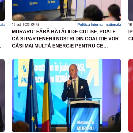
nala
15 oct. 2025, 09:45
Politica Interna - nationala
10 
MURARU: FĂRĂ BĂTĂLII DE CULISE, POATE
I
CĂ ȘI PARTENERII NOȘTRI DIN COALIȚIE VOR
C
AL
GĂSI MAI MULTĂ ENERGIE PENTRU CE
CONTEAZĂ CU ADEVĂRAT: REFORMELE DE
CARE ROMÂNIA ARE NEVOIE ACUM