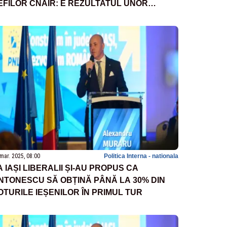
EFILOR CNAIR: E REZULTATUL UNOR
REŞELI ADMINISTRATIVE
mar. 2025, 08:00
Politica Interna - nationala
A IAȘI LIBERALII ȘI-AU PROPUS CA
NTONESCU SĂ OBȚINĂ PÂNĂ LA 30% DIN
OTURILE IEȘENILOR ÎN PRIMUL TUR