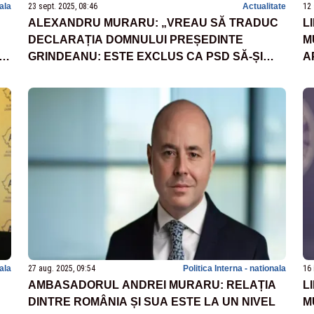
nala
23 sept. 2025, 08:46
Actualitate
12 
ALEXANDRU MURARU: „VREAU SĂ TRADUC
L
DECLARAȚIA DOMNULUI PREȘEDINTE
M
-
GRINDEANU: ESTE EXCLUS CA PSD SĂ-ȘI
A
ASUME POZIȚIA DE PREMIER ÎN MOMENTELE
A
GRELE PENTRU ROMÂNIA”
nala
27 aug. 2025, 09:54
Politica Interna - nationala
16 
AMBASADORUL ANDREI MURARU: RELAȚIA
L
DINTRE ROMÂNIA ȘI SUA ESTE LA UN NIVEL
M