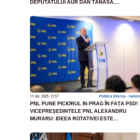
DEPUTATULUI AUR DAN TĂNASĂ,
ACUZÂNDU-L DE INCITARE LA URĂ ȘI
DISCRIMINARE
11 iun. 2025, 12:57
Politica Interna - natio
PNL PUNE PICIORUL IN PRAG ÎN FAȚA PSD!
VICEPREȘEDINTELE PNL ALEXANDRU
MURARU: IDEEA ROTATIVEI ESTE
INACCEPTABILA