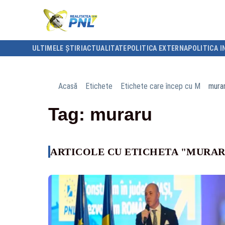
ULTIMELE ȘTIRI
ACTUALITATE
POLITICA EXTERNA
POLITICA I
Acasă
Etichete
Etichete care încep cu M
mura
Tag: muraru
ARTICOLE CU ETICHETA "MURA