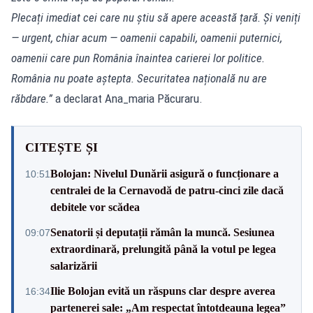
Plecați imediat cei care nu știu să apere această țară. Și veniți
— urgent, chiar acum — oamenii capabili, oamenii puternici,
oamenii care pun România înaintea carierei lor politice.
România nu poate aștepta. Securitatea națională nu are
răbdare.”
a declarat Ana_maria Păcuraru.
CITEȘTE ȘI
Bolojan: Nivelul Dunării asigură o funcționare a
10:51
centralei de la Cernavodă de patru-cinci zile dacă
debitele vor scădea
Senatorii și deputații rămân la muncă. Sesiunea
09:07
extraordinară, prelungită până la votul pe legea
salarizării
Ilie Bolojan evită un răspuns clar despre averea
16:34
partenerei sale: „Am respectat întotdeauna legea”