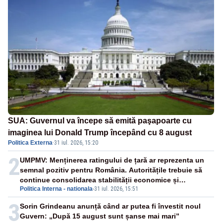
SUA: Guvernul va începe să emită paşapoarte cu
imaginea lui Donald Trump începând cu 8 august
Politica Externa
·
31 iul. 2026, 15:20
2
UMPMV: Menținerea ratingului de țară ar reprezenta un
semnal pozitiv pentru România. Autoritățile trebuie să
continue consolidarea stabilității economice și
Politica Interna - nationala
-
31 iul. 2026, 15:51
financiare
3
Sorin Grindeanu anunță când ar putea fi învestit noul
Guvern: „După 15 august sunt șanse mai mari”