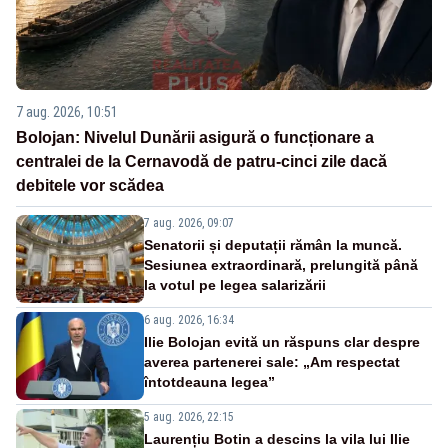
7 aug. 2026, 10:51
Bolojan: Nivelul Dunării asigură o funcționare a
centralei de la Cernavodă de patru-cinci zile dacă
debitele vor scădea
7 aug. 2026, 09:07
Senatorii și deputații rămân la muncă.
Sesiunea extraordinară, prelungită până
la votul pe legea salarizării
6 aug. 2026, 16:34
Ilie Bolojan evită un răspuns clar despre
averea partenerei sale: „Am respectat
întotdeauna legea”
5 aug. 2026, 22:15
Laurențiu Botin a descins la vila lui Ilie