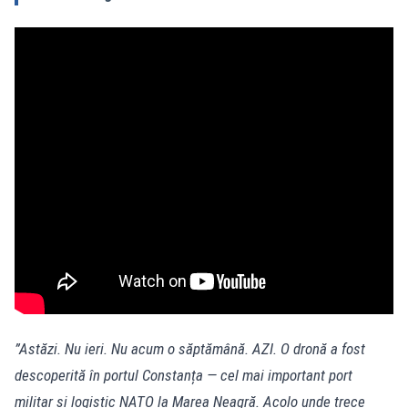
”Astăzi. Nu ieri. Nu acum o săptămână. AZI. O dronă a fost
descoperită în portul Constanța — cel mai important port
militar și logistic NATO la Marea Neagră. Acolo unde trece