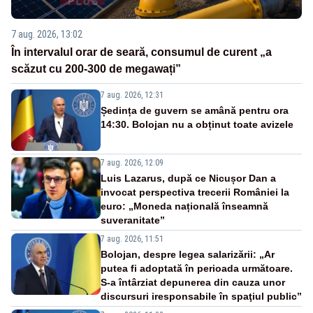
7 aug. 2026, 13:02
În intervalul orar de seară, consumul de curent „a
scăzut cu 200-300 de megawați”
7 aug. 2026, 12:31
Ședința de guvern se amână pentru ora
14:30. Bolojan nu a obținut toate avizele
7 aug. 2026, 12:09
Luis Lazarus, după ce Nicușor Dan a
invocat perspectiva trecerii României la
euro: „Moneda națională înseamnă
suveranitate”
7 aug. 2026, 11:51
Bolojan, despre legea salarizării: „Ar
putea fi adoptată în perioada următoare.
S-a întârziat depunerea din cauza unor
discursuri iresponsabile în spaţiul public”