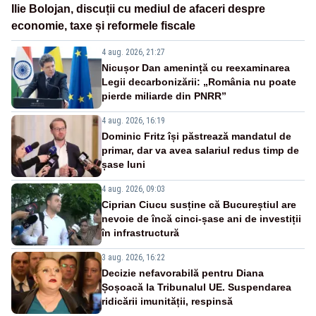
Ilie Bolojan, discuții cu mediul de afaceri despre
economie, taxe și reformele fiscale
4 aug. 2026, 21:27
Nicușor Dan amenință cu reexaminarea
Legii decarbonizării: „România nu poate
pierde miliarde din PNRR”
4 aug. 2026, 16:19
Dominic Fritz își păstrează mandatul de
primar, dar va avea salariul redus timp de
șase luni
4 aug. 2026, 09:03
Ciprian Ciucu susține că Bucureștiul are
nevoie de încă cinci-șase ani de investiții
în infrastructură
3 aug. 2026, 16:22
Decizie nefavorabilă pentru Diana
Șoșoacă la Tribunalul UE. Suspendarea
ridicării imunității, respinsă