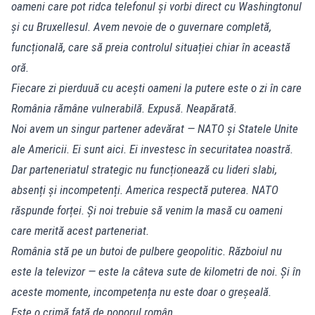
oameni care pot ridca telefonul și vorbi direct cu Washingtonul
și cu Bruxellesul. Avem nevoie de o guvernare completă,
funcțională, care să preia controlul situației chiar în această
oră.
Fiecare zi pierduuă cu acești oameni la putere este o zi în care
România rămâne vulnerabilă. Expusă. Neapărată.
Noi avem un singur partener adevărat — NATO și Statele Unite
ale Americii. Ei sunt aici. Ei investesc în securitatea noastră.
Dar parteneriatul strategic nu funcționează cu lideri slabi,
absenți și incompetenți. America respectă puterea. NATO
răspunde forței. Și noi trebuie să venim la masă cu oameni
care merită acest parteneriat.
România stă pe un butoi de pulbere geopolitic. Războiul nu
este la televizor — este la câteva sute de kilometri de noi. Și în
aceste momente, incompetența nu este doar o greșeală.
Este o crimă față de poporul român.