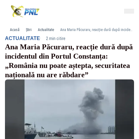
Acasă
Știri
Actualitate
Ana Maria Păcuraru, reacție dură după incidentul din Portul Constanța: „România nu poate aștepta, securitatea națională nu are răbdare”
·
ACTUALITATE
2 min citire
Ana Maria Păcuraru, reacție dură după
incidentul din Portul Constanța:
„România nu poate aștepta, securitatea
națională nu are răbdare”