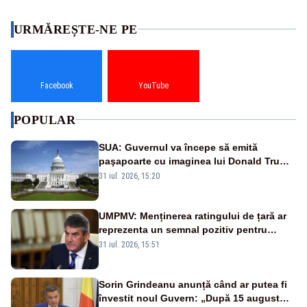
URMĂREȘTE-NE PE
Facebook
YouTube
POPULAR
SUA: Guvernul va începe să emită
paşapoarte cu imaginea lui Donald Trump
începând cu 8 august
31 iul. 2026, 15:20
UMPMV: Menținerea ratingului de țară ar
reprezenta un semnal pozitiv pentru
România. Autoritățile trebuie să continue
31 iul. 2026, 15:51
consolidarea stabilității economice și
financiare
Sorin Grindeanu anunță când ar putea fi
învestit noul Guvern: „După 15 august