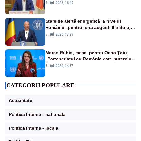
sunt șanse mai mari”
31 iul. 2026, 16:49
Stare de alertă energetică la nivelul
României, pentru luna august. Ilie Bolojan
a anunțat importuri și posibile restricții –
31 iul. 2026, 18:29
VIDEO
Marco Rubio, mesaj pentru Oana Țoiu:
„Parteneriatul cu România este puternic
și prețuit”
31 iul. 2026, 14:37
CATEGORII POPULARE
Actualitate
Politica Interna - nationala
Politica Interna - locala