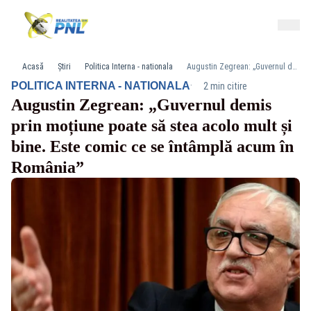
Acasă
Știri
Politica Interna - nationala
Augustin Zegrean: „Guvernul demis prin moțiune poate să stea acolo mult și bine. Este comic ce se întâmplă acum în România”
·
POLITICA INTERNA - NATIONALA
2 min citire
Augustin Zegrean: „Guvernul demis
prin moțiune poate să stea acolo mult și
bine. Este comic ce se întâmplă acum în
România”