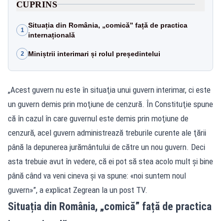
CUPRINS
Situația din România, „comică” față de practica
1
internațională
Miniștrii interimari și rolul președintelui
2
„Acest guvern nu este în situaţia unui guvern interimar, ci este
un guvern demis prin moţiune de cenzură. În Constituţie spune
că în cazul în care guvernul este demis prin moţiune de
cenzură, acel guvern administrează treburile curente ale ţării
până la depunerea jurământului de către un nou guvern. Deci
asta trebuie avut în vedere, că ei pot să stea acolo mult şi bine
până când va veni cineva şi va spune: «noi suntem noul
guvern»”, a explicat Zegrean la un post TV.
Situația din România, „comică” față de practica