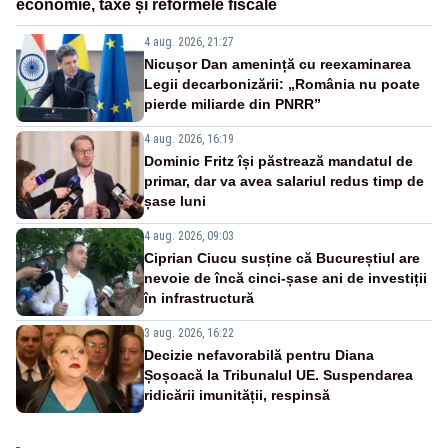
economie, taxe și reformele fiscale
4 aug. 2026, 21:27
Nicușor Dan amenință cu reexaminarea
Legii decarbonizării: „România nu poate
pierde miliarde din PNRR”
4 aug. 2026, 16:19
Dominic Fritz își păstrează mandatul de
primar, dar va avea salariul redus timp de
șase luni
4 aug. 2026, 09:03
Ciprian Ciucu susține că Bucureștiul are
nevoie de încă cinci-șase ani de investiții
în infrastructură
3 aug. 2026, 16:22
Decizie nefavorabilă pentru Diana
Șoșoacă la Tribunalul UE. Suspendarea
ridicării imunității, respinsă