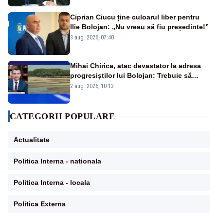
Ciprian Ciucu ține culoarul liber pentru
Ilie Bolojan: „Nu vreau să fiu președinte!”
3 aug. 2026, 07:40
Mihai Chirica, atac devastator la adresa
progresiștilor lui Bolojan: Trebuie să
protejăm și natura, dar nu șținem omaneii
2 aug. 2026, 10:12
în stare permanentă de alertă
CATEGORII POPULARE
Actualitate
Politica Interna - nationala
Politica Interna - locala
Politica Externa