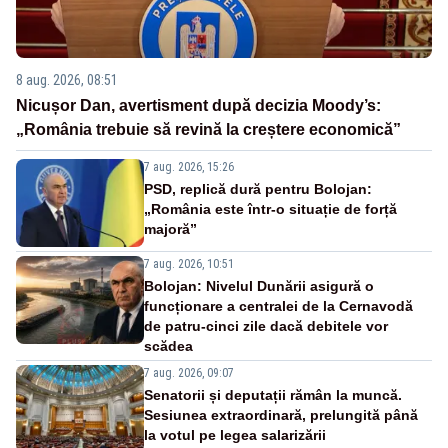
8 aug. 2026, 08:51
Nicușor Dan, avertisment după decizia Moody’s:
„România trebuie să revină la creștere economică”
7 aug. 2026, 15:26
PSD, replică dură pentru Bolojan:
„România este într-o situație de forță
majoră”
7 aug. 2026, 10:51
Bolojan: Nivelul Dunării asigură o
funcționare a centralei de la Cernavodă
de patru-cinci zile dacă debitele vor
scădea
7 aug. 2026, 09:07
Senatorii și deputații rămân la muncă.
Sesiunea extraordinară, prelungită până
la votul pe legea salarizării