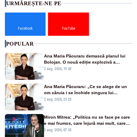
URMĂREȘTE-NE PE
Facebook
YouTube
POPULAR
Ana Maria Păcuraru demască planul lui
Bolojan. O nouă ediție explozivă a
emisiunii „Miza Zilei” la Realitatea PLUS
2 aug. 2026, 15:42
Ana Maria Păcuraru: „Ce se alege de un
om căruia i se închide singura lui
portiță?”
2 aug. 2026, 23:25
Miron Mitrea: „Politica nu se face pe care
e mai frumos, care înjură mai mult, care
țipă mai tare, ci pe proiecte”
3 aug. 2026, 07:35