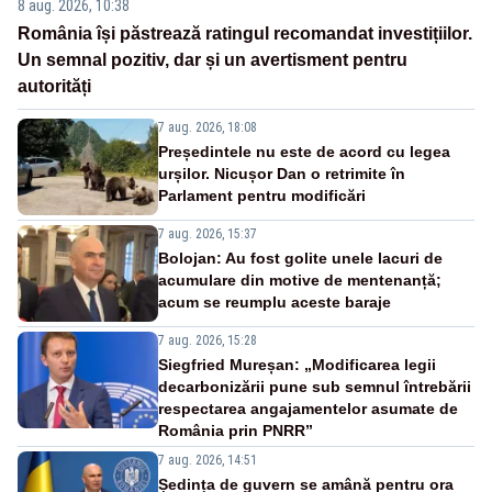
8 aug. 2026, 10:38
România își păstrează ratingul recomandat investițiilor.
Un semnal pozitiv, dar și un avertisment pentru
autorități
7 aug. 2026, 18:08
Președintele nu este de acord cu legea
urșilor. Nicușor Dan o retrimite în
Parlament pentru modificări
7 aug. 2026, 15:37
Bolojan: Au fost golite unele lacuri de
acumulare din motive de mentenanță;
acum se reumplu aceste baraje
7 aug. 2026, 15:28
Siegfried Mureșan: „Modificarea legii
decarbonizării pune sub semnul întrebării
respectarea angajamentelor asumate de
România prin PNRR”
7 aug. 2026, 14:51
Ședința de guvern se amână pentru ora