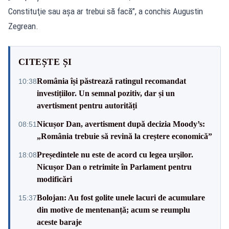
Constituţie sau aşa ar trebui să facă”, a conchis Augustin
Zegrean.
CITEȘTE ȘI
România își păstrează ratingul recomandat
10:38
investițiilor. Un semnal pozitiv, dar și un
avertisment pentru autorități
Nicușor Dan, avertisment după decizia Moody’s:
08:51
„România trebuie să revină la creștere economică”
Președintele nu este de acord cu legea urșilor.
18:08
Nicușor Dan o retrimite în Parlament pentru
modificări
Bolojan: Au fost golite unele lacuri de acumulare
15:37
din motive de mentenanță; acum se reumplu
aceste baraje