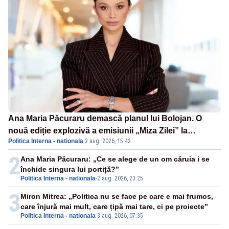
Ana Maria Păcuraru demască planul lui Bolojan. O
nouă ediție explozivă a emisiunii „Miza Zilei” la
Politica Interna - nationala
·
2 aug. 2026, 15:42
Realitatea PLUS
2
Ana Maria Păcuraru: „Ce se alege de un om căruia i se
închide singura lui portiță?”
Politica Interna - nationala
-
2 aug. 2026, 23:25
3
Miron Mitrea: „Politica nu se face pe care e mai frumos,
care înjură mai mult, care țipă mai tare, ci pe proiecte”
Politica Interna - nationala
-
3 aug. 2026, 07:35