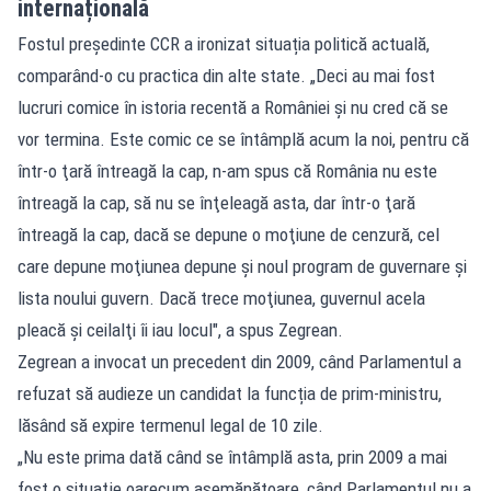
internațională
Fostul președinte CCR a ironizat situația politică actuală,
comparând-o cu practica din alte state. „Deci au mai fost
lucruri comice în istoria recentă a României şi nu cred că se
vor termina. Este comic ce se întâmplă acum la noi, pentru că
într-o ţară întreagă la cap, n-am spus că România nu este
întreagă la cap, să nu se înţeleagă asta, dar într-o ţară
întreagă la cap, dacă se depune o moţiune de cenzură, cel
care depune moţiunea depune şi noul program de guvernare şi
lista noului guvern. Dacă trece moţiunea, guvernul acela
pleacă şi ceilalţi îi iau locul", a spus Zegrean.
Zegrean a invocat un precedent din 2009, când Parlamentul a
refuzat să audieze un candidat la funcția de prim-ministru,
lăsând să expire termenul legal de 10 zile.
„Nu este prima dată când se întâmplă asta, prin 2009 a mai
fost o situaţie oarecum asemănătoare, când Parlamentul nu a