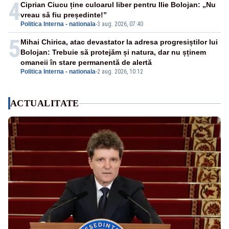
4
Ciprian Ciucu ține culoarul liber pentru Ilie Bolojan: „Nu
vreau să fiu președinte!”
Politica Interna - nationala
-
3 aug. 2026, 07:40
5
Mihai Chirica, atac devastator la adresa progresiștilor lui
Bolojan: Trebuie să protejăm și natura, dar nu șținem
omaneii în stare permanentă de alertă
Politica Interna - nationala
-
2 aug. 2026, 10:12
ACTUALITATE