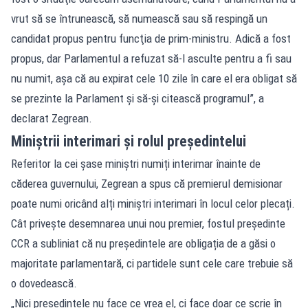
vrut să se întrunească, să numească sau să respingă un
candidat propus pentru funcţia de prim-ministru. Adică a fost
propus, dar Parlamentul a refuzat să-l asculte pentru a fi sau
nu numit, aşa că au expirat cele 10 zile în care el era obligat să
se prezinte la Parlament şi să-şi citească programul”, a
declarat Zegrean.
Miniștrii interimari și rolul președintelui
Referitor la cei șase miniștri numiți interimar înainte de
căderea guvernului, Zegrean a spus că premierul demisionar
poate numi oricând alți miniștri interimari în locul celor plecați.
Cât privește desemnarea unui nou premier, fostul președinte
CCR a subliniat că nu președintele are obligația de a găsi o
majoritate parlamentară, ci partidele sunt cele care trebuie să
o dovedească.
„Nici preşedintele nu face ce vrea el, ci face doar ce scrie în