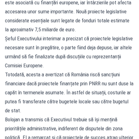
este asociată cu finanțări europene, iar întârzierile pot afecta
accesarea unor sume importante. Nouă proiecte legislative
considerate esențiale sunt legate de fonduri totale estimate
la aproximativ 7,5 miliarde de euro.
Șeful Executivului interimar a precizat că proiectele legislative
necesare sunt în pregătire, o parte fiind deja depuse, iar altele
urmând să fie finalizate după discuțiile cu reprezentanții
Comisiei Europene.
Totodată, acesta a avertizat că România riscă sancțiuni
financiare dacă proiectele finanțate prin PNRR nu sunt duse la
capăt în termenele asumate. În astfel de situații, costurile ar
putea fi transferate către bugetele locale sau către bugetul
de stat.
Bolojan a transmis că Executivul trebuie să își mențină
prioritățile administrative, indiferent de disputele din zona
politică. El a remarcat și că proiectele de succes atrag ulterior