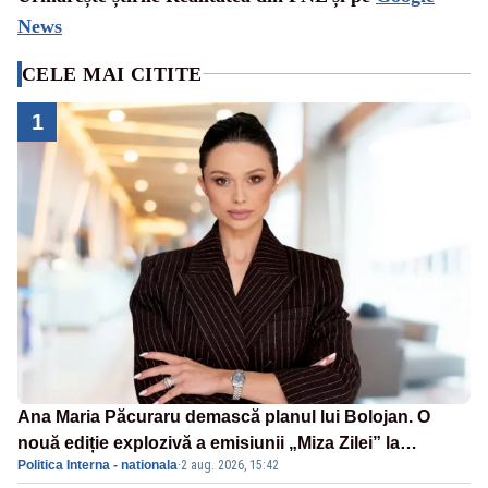
News
CELE MAI CITITE
1
Ana Maria Păcuraru demască planul lui Bolojan. O
nouă ediție explozivă a emisiunii „Miza Zilei” la
Politica Interna - nationala
·
2 aug. 2026, 15:42
Realitatea PLUS