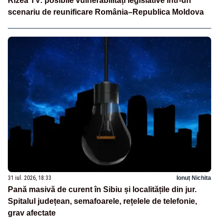
Rizea TV: posibile vulnerabilități legislative într-un
scenariu de reunificare România–Republica Moldova
31 iul. 2026, 18:33
Ionuț Nichita
Pană masivă de curent în Sibiu și localitățile din jur.
Spitalul județean, semafoarele, rețelele de telefonie,
grav afectate