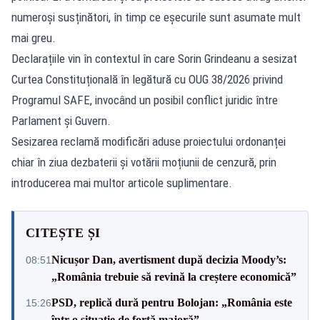
numeroși susținători, în timp ce eșecurile sunt asumate mult
mai greu.
Declarațiile vin în contextul în care Sorin Grindeanu a sesizat
Curtea Constituțională în legătură cu OUG 38/2026 privind
Programul SAFE, invocând un posibil conflict juridic între
Parlament și Guvern.
Sesizarea reclamă modificări aduse proiectului ordonanței
chiar în ziua dezbaterii și votării moțiunii de cenzură, prin
introducerea mai multor articole suplimentare.
CITEȘTE ȘI
Nicușor Dan, avertisment după decizia Moody’s:
08:51
„România trebuie să revină la creștere economică”
PSD, replică dură pentru Bolojan: „România este
15:26
într-o situație de forță majoră”