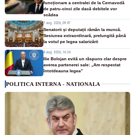
funcționare a centralei de la Cernavodă
de patru-cinci zile dacă debitele vor
scădea
7 aug. 2026, 09:07
Senatorii și deputații rămân la muncă.
Sesiunea extraordinară, prelungită până
la votul pe legea salarizării
6 aug. 2026, 16:34
Ilie Bolojan evită un răspuns clar despre
averea partenerei sale: „Am respectat
întotdeauna legea”
POLITICA INTERNA - NATIONALA