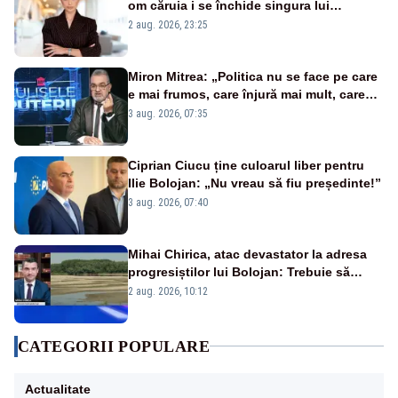
om căruia i se închide singura lui
portiță?”
2 aug. 2026, 23:25
Miron Mitrea: „Politica nu se face pe care
e mai frumos, care înjură mai mult, care
țipă mai tare, ci pe proiecte”
3 aug. 2026, 07:35
Ciprian Ciucu ține culoarul liber pentru
Ilie Bolojan: „Nu vreau să fiu președinte!”
3 aug. 2026, 07:40
Mihai Chirica, atac devastator la adresa
progresiștilor lui Bolojan: Trebuie să
protejăm și natura, dar nu șținem omaneii
2 aug. 2026, 10:12
în stare permanentă de alertă
CATEGORII POPULARE
Actualitate