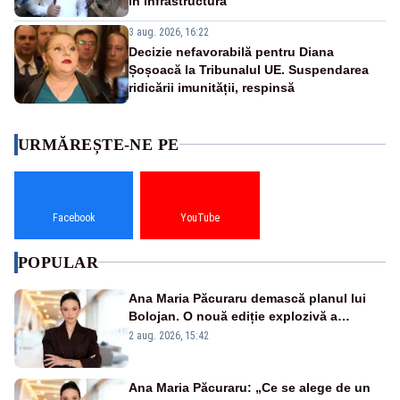
în infrastructură
3 aug. 2026, 16:22
Decizie nefavorabilă pentru Diana
Șoșoacă la Tribunalul UE. Suspendarea
ridicării imunității, respinsă
URMĂREȘTE-NE PE
Facebook
YouTube
POPULAR
Ana Maria Păcuraru demască planul lui
Bolojan. O nouă ediție explozivă a
emisiunii „Miza Zilei” la Realitatea PLUS
2 aug. 2026, 15:42
Ana Maria Păcuraru: „Ce se alege de un