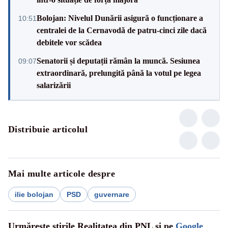
Bolojan: Nivelul Dunării asigură o funcționare a
10:51
centralei de la Cernavodă de patru-cinci zile dacă
debitele vor scădea
Senatorii și deputații rămân la muncă. Sesiunea
09:07
extraordinară, prelungită până la votul pe legea
salarizării
Distribuie articolul
Mai multe articole despre
ilie bolojan
PSD
guvernare
Urmărește știrile Realitatea din PNL și pe
Google