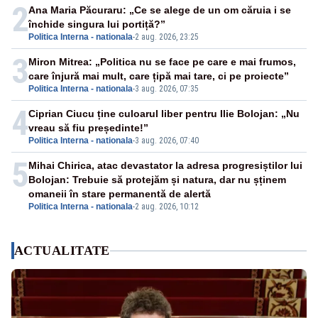
2
Ana Maria Păcuraru: „Ce se alege de un om căruia i se
închide singura lui portiță?”
Politica Interna - nationala
-
2 aug. 2026, 23:25
3
Miron Mitrea: „Politica nu se face pe care e mai frumos,
care înjură mai mult, care țipă mai tare, ci pe proiecte”
Politica Interna - nationala
-
3 aug. 2026, 07:35
4
Ciprian Ciucu ține culoarul liber pentru Ilie Bolojan: „Nu
vreau să fiu președinte!”
Politica Interna - nationala
-
3 aug. 2026, 07:40
5
Mihai Chirica, atac devastator la adresa progresiștilor lui
Bolojan: Trebuie să protejăm și natura, dar nu șținem
omaneii în stare permanentă de alertă
Politica Interna - nationala
-
2 aug. 2026, 10:12
ACTUALITATE