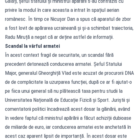
Galați, șeful statului și ministrul apărării s-au contrazis cu
privire la modul în care aceasta a intrat în spațiul aerian
românesc. În timp ce Nicușor Dan a spus că aparatul de zbor
a fost lovit de apărarea ucraineană și și-a schimbat traiectoria,
Radu Miruță a negat că ar deține astfel de informații.
Scandal la vârful armatei
În acest context fragil de securitate, un scandal fără
precedent detonează conducerea armatei. Șeful Statului
Major, generalul Gheorghiță Vlad este acuzat de procurorii DNA
de de complicitate la uzurparea funcției, după ce ar fi ajutat-o
pe fiica unui general să nu plătească taxa pentru studii la
Universitatea Națională de Educație Fizică și Sport. Juriștii și
comentatorii politici încadrează acest dosar la găinării, având
în vedere faptul că ministrul apărării a făcut achiziții dubioase
de miliarde de euro, iar conducerea armatei este anchetată în
acest caz aparent lipsit de importanță. În acest dosar este