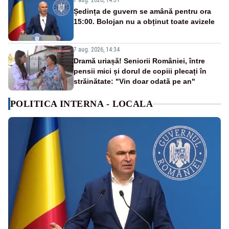
7 aug. 2026, 14:51
Ședința de guvern se amână pentru ora
15:00. Bolojan nu a obținut toate avizele
7 aug. 2026, 14:34
Dramă uriașă! Seniorii României, între
pensii mici și dorul de copiii plecați în
străinătate: "Vin doar odată pe an"
POLITICA INTERNA - LOCALA