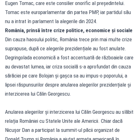
Eugen Tomac, care este consilier onorific al președintelui.
Tomac este europarlamentar din partea PMP, iar partidul său
nu a intrat în parlament la alegerile din 2024.
România, prinsă între crize politice, economice și sociale
Din cauza haosului politic, România trece prin mai multe crize
suprapuse, după ce alegerile prezidențiale au fost anulate.
Degringolada economică a fost accentuată de războaiele care
au devastat lumea, iar criza socială s-a aprofundat din cauza
sărăciei pe care Bolojan și gașca sa au impus-o poporului, a
lipsei răspunsurilor despre anularea alegerilor prezidențiale și
interzicerea lui Călin Georgescu.
Anularea alegerilor și interzicerea lui Călin Georgescu au slăbit
relația României cu Statele Unite ale Americii. Chiar dacă
Nicușor Dan a participat la summit-ul păcii organizat de
Donald Trump și România a ajutat armata americană în