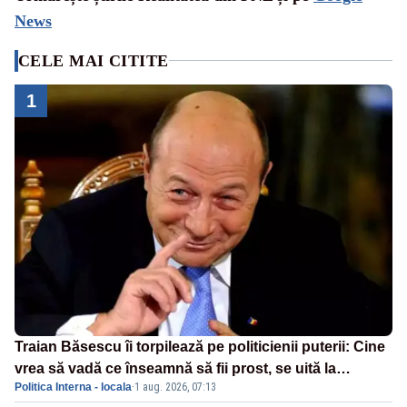
News
CELE MAI CITITE
1
Traian Băsescu îi torpilează pe politicienii puterii: Cine
vrea să vadă ce înseamnă să fii prost, se uită la
Politica Interna - locala
·
1 aug. 2026, 07:13
România