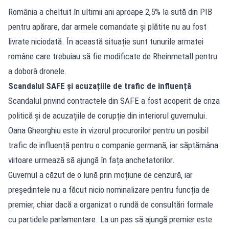
România a cheltuit în ultimii ani aproape 2,5% la sută din PIB
pentru apărare, dar armele comandate și plătite nu au fost
livrate niciodată. În această situație sunt tunurile armatei
române care trebuiau să fie modificate de Rheinmetall pentru
a doborâ dronele.
Scandalul SAFE și acuzațiile de trafic de influență
Scandalul privind contractele din SAFE a fost acoperit de criza
politică și de acuzațiile de corupție din interiorul guvernului.
Oana Gheorghiu este în vizorul procurorilor pentru un posibil
trafic de influență pentru o companie germană, iar săptămâna
viitoare urmează să ajungă în fața anchetatorilor.
Guvernul a căzut de o lună prin moțiune de cenzură, iar
președintele nu a făcut nicio nominalizare pentru funcția de
premier, chiar dacă a organizat o rundă de consultări formale
cu partidele parlamentare. La un pas să ajungă premier este