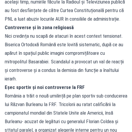
același timp, numirile făcute la Radioul și Televiziunea publică
au fost desființate de către Curtea Constituțională pentru că
PNL a luat abuziv locurile AUR în consiliile de administrație.
Controverse și în zona religioasă
Nici credința nu scapă de atacuri în acest context tensionat.
Biserica Ortodoxă Română este lovită sistematic, după ce au
apărut în spațiul public imagini compromițătoare cu
mitropolitul Basarabiei. Scandalul a provocat un val de reacții
și controverse și a condus la demisia din funcție a înaltului
ierarh.
Eșec sportiv și noi controverse la FRF
România a trăit o nouă umilință pe plan sportiv sub conducerea
lui Răzvan Burleanu la FRF. Tricolorii au ratat calificării la
campionatul mondial din Statele Unite ale Americii, însă
Burleanu- acuzat de legături cu generalul Florian Coldea și
sttatul paralel, a organizat alegerile interne pentru un nou