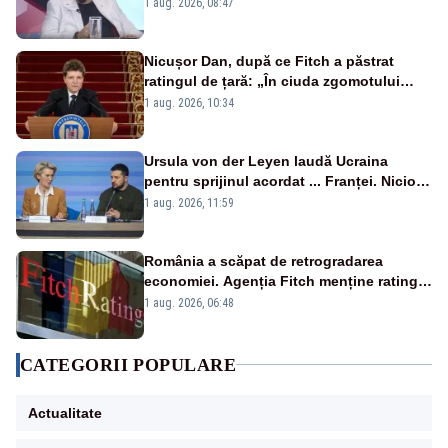
1 aug. 2026, 08:47
Nicușor Dan, după ce Fitch a păstrat
ratingul de țară: „În ciuda zgomotului
politic, România funcționează”
1 aug. 2026, 10:34
Ursula von der Leyen laudă Ucraina
pentru sprijinul acordat ... Franței. Nicio
reacție privind ajutorul energetic promis
1 aug. 2026, 11:59
României
România a scăpat de retrogradarea
economiei. Agenția Fitch menține ratingul
„BBB-” cu perspectivă negativă
1 aug. 2026, 06:48
CATEGORII POPULARE
Actualitate