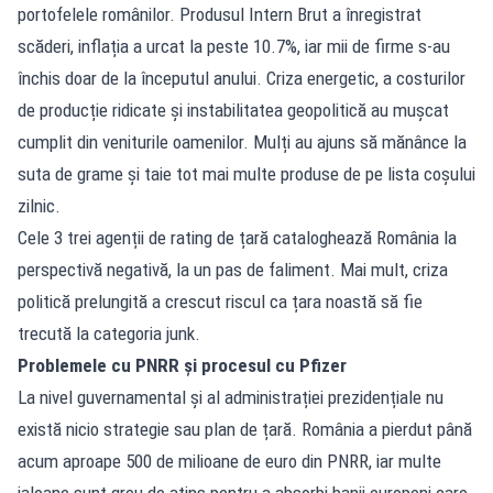
portofelele românilor. Produsul Intern Brut a înregistrat
scăderi, inflația a urcat la peste 10.7%, iar mii de firme s-au
închis doar de la începutul anului. Criza energetic, a costurilor
de producție ridicate și instabilitatea geopolitică au mușcat
cumplit din veniturile oamenilor. Mulți au ajuns să mănânce la
suta de grame și taie tot mai multe produse de pe lista coșului
zilnic.
Cele 3 trei agenții de rating de țară cataloghează România la
perspectivă negativă, la un pas de faliment. Mai mult, criza
politică prelungită a crescut riscul ca țara noastă să fie
trecută la categoria junk.
Problemele cu PNRR și procesul cu Pfizer
La nivel guvernamental și al administrației prezidențiale nu
există nicio strategie sau plan de țară. România a pierdut până
acum aproape 500 de milioane de euro din PNRR, iar multe
jaloane sunt greu de atins pentru a absorbi banii europeni care