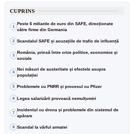
CUPRINS
Peste 6 miliarde de euro din SAFE, direcționate
1
către firme din Germania
Scandalul SAFE și acuzațiile de trafic de influență
2
România, prinsă între crize politice, economice și
3
sociale
Noi măsuri de austeritate și efectele asupra
4
populației
Problemele cu PNRR și procesul cu Pfizer
5
Legea salarizării provoacă nemulțumiri
6
Incidentul cu drona și problemele din sistemul de
7
apărare
Scandal la vârful armatei
8