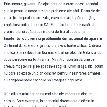
Prin urmare, guvernul Bolojan pare că a creat acest scandal
public pentru a acoperi marile probleme ale țării. Dosarele de
corupție din jurul executivului, eșecul privind apărarea țării,
împărțirea miliardelor din SAFE pentru firmele de casă ale
premierului și scăderea nivelului de trai al populației.
Incidentul cu drona și problemele din sistemul de apărare
Sistemul de apărare a țării este într-o situație critică. O dronă
implicată în războiul din Ucraina a lovit un bloc din Galați, unde
două persoane au fost rănite. Ministrul apărării dă vina pe
greaua moștenire și pe lipsa investițiilor. Chiar și așa, nici acum
nu pare să existe un plan concret pentru înzestrarea armatei
cu echipamentele capabile să protejeze populația.
Oficialii statului par să nu mai aibă nici măcar un discurs
comun. Spre exemplu, în scandalul dronei care a căzut la