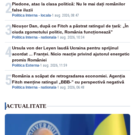
2
Piedone, atac la clasa politică: Nu le mai dați românilor
false iluzii
Politica Interna - locala
-
1 aug. 2026, 08:47
3
Nicușor Dan, după ce Fitch a păstrat ratingul de țară: „În
ciuda zgomotului politic, România funcționează”
Politica Interna - nationala
-
1 aug. 2026, 10:34
4
Ursula von der Leyen laudă Ucraina pentru sprijinul
acordat ... Franței. Nicio reacție privind ajutorul energetic
promis României
Politica Externa
-
1 aug. 2026, 11:59
5
România a scăpat de retrogradarea economiei. Agenția
Fitch menține ratingul „BBB-” cu perspectivă negativă
Politica Interna - nationala
-
1 aug. 2026, 06:48
ACTUALITATE