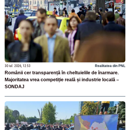
30 iul. 2026, 12:53
Realitatea din PNL
Românii cer transparență în cheltuielile de înarmare.
Majoritatea vrea competiție reală și industrie locală –
SONDAJ