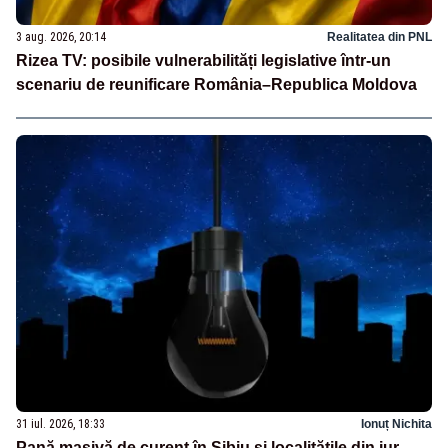
3 aug. 2026, 20:14
Realitatea din PNL
Rizea TV: posibile vulnerabilități legislative într-un
scenariu de reunificare România–Republica Moldova
31 iul. 2026, 18:33
Ionuț Nichita
Pană masivă de curent în Sibiu și localitățile din jur.