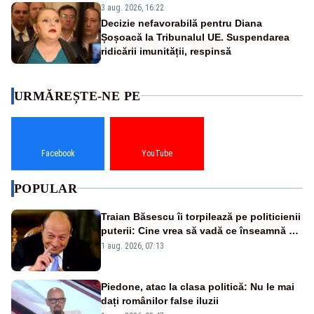
3 aug. 2026, 16:22
Decizie nefavorabilă pentru Diana
Șoșoacă la Tribunalul UE. Suspendarea
ridicării imunității, respinsă
URMĂREȘTE-NE PE
Facebook
YouTube
POPULAR
Traian Băsescu îi torpilează pe politicienii
puterii: Cine vrea să vadă ce înseamnă să
fii prost, se uită la România
1 aug. 2026, 07:13
Piedone, atac la clasa politică: Nu le mai
dați românilor false iluzii