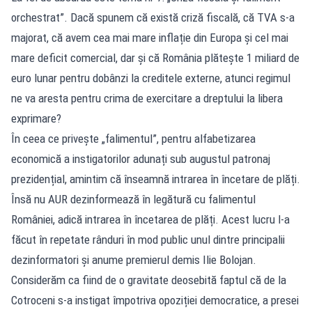
orchestrat”. Dacă spunem că există criză fiscală, că TVA s-a
majorat, că avem cea mai mare inflație din Europa și cel mai
mare deficit comercial, dar și că România plătește 1 miliard de
euro lunar pentru dobânzi la creditele externe, atunci regimul
ne va aresta pentru crima de exercitare a dreptului la libera
exprimare?
În ceea ce privește „falimentul”, pentru alfabetizarea
economică a instigatorilor adunați sub augustul patronaj
prezidențial, amintim că înseamnă intrarea în încetare de plăți.
Însă nu AUR dezinformează în legătură cu falimentul
României, adică intrarea în încetarea de plăți. Acest lucru l-a
făcut în repetate rânduri în mod public unul dintre principalii
dezinformatori și anume premierul demis Ilie Bolojan.
Considerăm ca fiind de o gravitate deosebită faptul că de la
Cotroceni s-a instigat împotriva opoziției democratice, a presei