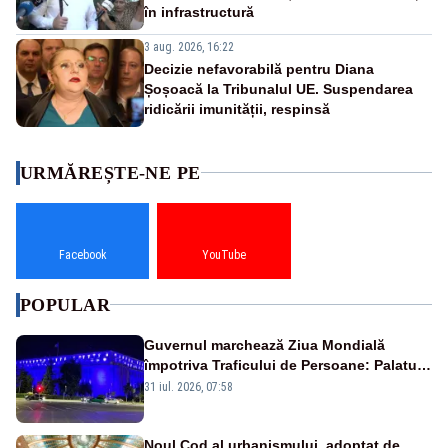
în infrastructură
3 aug. 2026, 16:22
Decizie nefavorabilă pentru Diana
Șoșoacă la Tribunalul UE. Suspendarea
ridicării imunității, respinsă
URMĂREȘTE-NE PE
Facebook
YouTube
POPULAR
Guvernul marchează Ziua Mondială
împotriva Traficului de Persoane: Palatul
Victoria, iluminat în albastru
31 iul. 2026, 07:58
Noul Cod al urbanismului, adoptat de