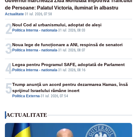
Guvernul marchează Ziua Mondială împotriva Traficului
de Persoane: Palatul Victoria, iluminat în albastru
Actualitate
·
31 iul. 2026, 07:58
2
Noul Cod al urbanismului, adoptat de aleși
Politica Interna - nationala
-
31 iul. 2026, 08:03
3
Noua lege de funcționare a ANI, respinsă de senatori
Politica Interna - nationala
-
31 iul. 2026, 08:07
4
Legea pentru Programul SAFE, adoptată de Parlament
Politica Interna - nationala
-
31 iul. 2026, 08:16
5
Trump anunță un acord pentru dezarmarea Hamas, însă
sprijinul Israelului rămâne incert
Politica Externa
-
31 iul. 2026, 07:54
ACTUALITATE