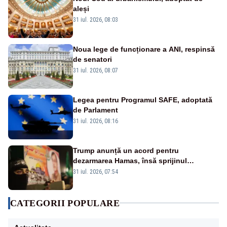
aleși
31 iul. 2026, 08:03
Noua lege de funcționare a ANI, respinsă
de senatori
31 iul. 2026, 08:07
Legea pentru Programul SAFE, adoptată
de Parlament
31 iul. 2026, 08:16
Trump anunță un acord pentru
dezarmarea Hamas, însă sprijinul
Israelului rămâne incert
31 iul. 2026, 07:54
CATEGORII POPULARE