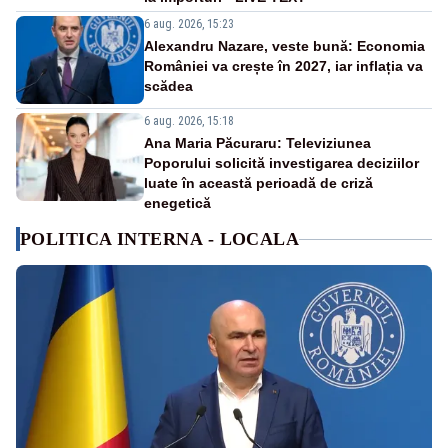
6 aug. 2026, 15:23
Alexandru Nazare, veste bună: Economia
României va crește în 2027, iar inflația va
scădea
6 aug. 2026, 15:18
Ana Maria Păcuraru: Televiziunea
Poporului solicită investigarea deciziilor
luate în această perioadă de criză
enegetică
POLITICA INTERNA - LOCALA