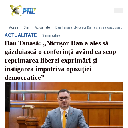
Acasă
Știri
Actualitate
Dan Tanasă: „Nicușor Dan a ales să găzduiască o conferință având ca scop reprimarea liberei exprimări și instigarea împotriva opoziției democratice”
·
ACTUALITATE
3 min citire
Dan Tanasă: „Nicușor Dan a ales să
găzduiască o conferință având ca scop
reprimarea liberei exprimări și
instigarea împotriva opoziției
democratice”