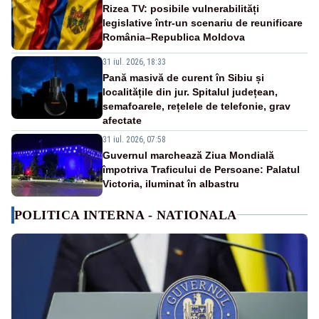
Rizea TV: posibile vulnerabilități
legislative într-un scenariu de reunificare
România–Republica Moldova
31 iul. 2026, 18:33
Pană masivă de curent în Sibiu și
localitățile din jur. Spitalul județean,
semafoarele, rețelele de telefonie, grav
afectate
31 iul. 2026, 07:58
Guvernul marchează Ziua Mondială
împotriva Traficului de Persoane: Palatul
Victoria, iluminat în albastru
POLITICA INTERNA - NATIONALA