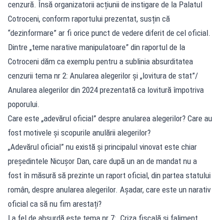
cenzură. Însă organizatorii acțiunii de instigare de la Palatul
Cotroceni, conform raportului prezentat, susțin că
“dezinformare” ar fi orice punct de vedere diferit de cel oficial.
Dintre „teme narative manipulatoare” din raportul de la
Cotroceni dăm ca exemplu pentru a sublinia absurditatea
cenzurii tema nr 2: Anularea alegerilor și „lovitura de stat”/
Anularea alegerilor din 2024 prezentată ca lovitură împotriva
poporului.
Care este „adevărul oficial” despre anularea alegerilor? Care au
fost motivele și scopurile anulării alegerilor?
„Adevărul oficial” nu există și principalul vinovat este chiar
președintele Nicușor Dan, care după un an de mandat nu a
fost în măsură să prezinte un raport oficial, din partea statului
român, despre anularea alegerilor. Așadar, care este un narativ
oficial ca să nu fim arestați?
La fel de absurdă este tema nr 7: „Criza fiscală și faliment