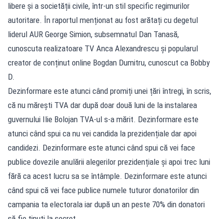
libere și a societății civile, într-un stil specific regimurilor
autoritare. În raportul menționat au fost arătați cu degetul
liderul AUR George Simion, subsemnatul Dan Tanasă,
cunoscuta realizatoare TV Anca Alexandrescu și popularul
creator de conținut online Bogdan Dumitru, cunoscut ca Bobby
D.
Dezinformare este atunci când promiți unei țări întregi, în scris,
că nu mărești TVA dar după doar două luni de la instalarea
guvernului Ilie Bolojan TVA-ul s-a mărit. Dezinformare este
atunci când spui ca nu vei candida la prezidențiale dar apoi
candidezi. Dezinformare este atunci când spui că vei face
publice dovezile anulării alegerilor prezidențiale și apoi trec luni
fără ca acest lucru sa se întâmple. Dezinformare este atunci
când spui că vei face publice numele tuturor donatorilor din
campania ta electorala iar după un an peste 70% din donatori
să fie ținuți la secret.