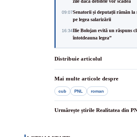
zile dacă debitele vor scădea
Senatorii și deputații rămân la
09:07
pe legea salarizării
Ilie Bolojan evită un răspuns c
16:34
întotdeauna legea”
Distribuie articolul
Mai multe articole despre
cub
PNL
roman
Urmărește știrile Realitatea din P