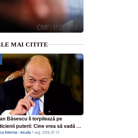
LE MAI CITITE
ian Băsescu îi torpilează pe
ticienii puterii: Cine vrea să vadă ce
ica Interna - locala
·
1 aug. 2026, 07:13
amnă să fii prost, se uită la