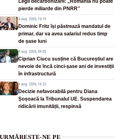
Legii decarbonizării: „România nu poate
pierde miliarde din PNRR”
4 aug. 2026, 16:19
Dominic Fritz își păstrează mandatul de
primar, dar va avea salariul redus timp
de șase luni
4 aug. 2026, 09:03
Ciprian Ciucu susține că Bucureștiul are
nevoie de încă cinci-șase ani de investiții
în infrastructură
3 aug. 2026, 16:22
Decizie nefavorabilă pentru Diana
Șoșoacă la Tribunalul UE. Suspendarea
ridicării imunității, respinsă
URMĂREȘTE-NE PE