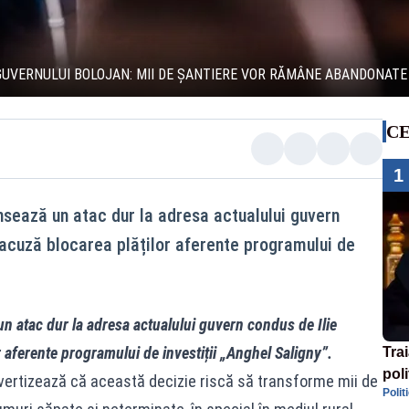
GUVERNULUI BOLOJAN: MII DE ȘANTIERE VOR RĂMÂNE ABANDONATE
CE
1
sează un atac dur la adresa actualului guvern
 acuză blocarea plăților aferente programului de
 atac dur la adresa actualului guvern condus de Ilie
 aferente programului de investiții „Anghel Saligny”.
Tra
poli
vertizează că această decizie riscă să transforme mii de
Polit
înse