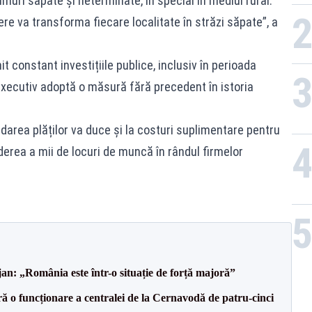
muri săpate și neterminate, în special în mediul rural.
Rom
ere va transforma fiecare localitate în străzi săpate”, a
t constant investițiile publice, inclusiv în perioada
executiv adoptă o măsură fără precedent în istoria
area plăților va duce și la costuri suplimentare pentru
erderea a mii de locuri de muncă în rândul firmelor
an: „România este într-o situație de forță majoră”
ă o funcționare a centralei de la Cernavodă de patru-cinci