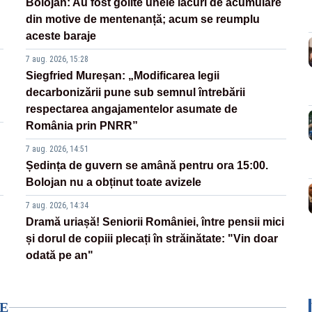
Bolojan: Au fost golite unele lacuri de acumulare
din motive de mentenanță; acum se reumplu
aceste baraje
7 aug. 2026, 15:28
Siegfried Mureșan: „Modificarea legii
decarbonizării pune sub semnul întrebării
respectarea angajamentelor asumate de
România prin PNRR”
7 aug. 2026, 14:51
Ședința de guvern se amână pentru ora 15:00.
Bolojan nu a obținut toate avizele
7 aug. 2026, 14:34
Dramă uriașă! Seniorii României, între pensii mici
și dorul de copiii plecați în străinătate: "Vin doar
odată pe an"
E