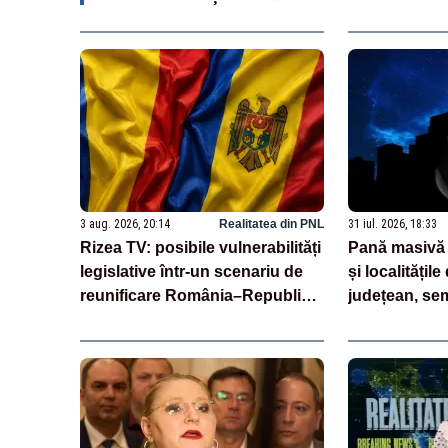
3 aug. 2026, 20:14
Realitatea din PNL
31 iul. 2026, 18:33
Rizea TV: posibile vulnerabilități
Pană masivă 
legislative într-un scenariu de
și localitățile
reunificare România–Republica
județean, sem
Moldova
de telefonie,