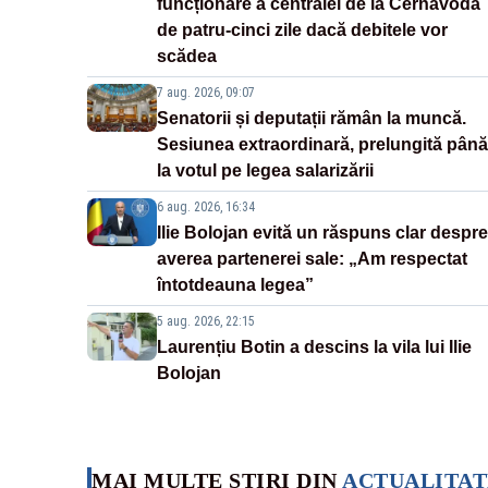
funcționare a centralei de la Cernavodă
de patru-cinci zile dacă debitele vor
scădea
7 aug. 2026, 09:07
Senatorii și deputații rămân la muncă.
Sesiunea extraordinară, prelungită până
la votul pe legea salarizării
6 aug. 2026, 16:34
Ilie Bolojan evită un răspuns clar despre
averea partenerei sale: „Am respectat
întotdeauna legea”
5 aug. 2026, 22:15
Laurențiu Botin a descins la vila lui Ilie
Bolojan
MAI MULTE ȘTIRI DIN
ACTUALITAT