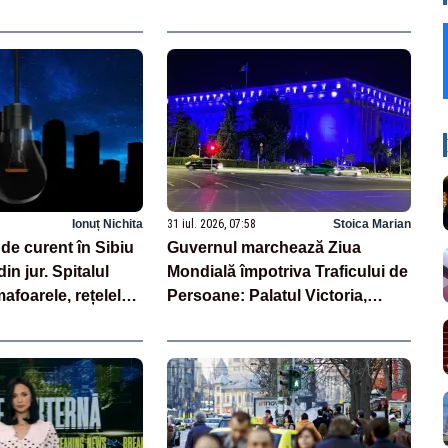
Ionuț Nichita
31 iul. 2026, 07:58
Stoica Marian
de curent în Sibiu
Guvernul marchează Ziua
 din jur. Spitalul
Mondială împotriva Traficului de
afoarele, rețelele
Persoane: Palatul Victoria,
 grav afectate
iluminat în albastru