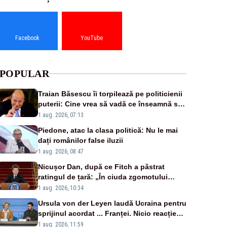
Facebook
YouTube
POPULAR
Traian Băsescu îi torpilează pe politicienii
puterii: Cine vrea să vadă ce înseamnă să
fii prost, se uită la România
1 aug. 2026, 07:13
Piedone, atac la clasa politică: Nu le mai
dați românilor false iluzii
1 aug. 2026, 08:47
Nicușor Dan, după ce Fitch a păstrat
ratingul de țară: „În ciuda zgomotului
politic, România funcționează”
1 aug. 2026, 10:34
Ursula von der Leyen laudă Ucraina pentru
sprijinul acordat ... Franței. Nicio reacție
privind ajutorul energetic promis României
1 aug. 2026, 11:59