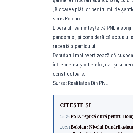
șantiere în lucrări abandonate, cu dru
„Blocarea plăților pentru mii de șanti
scris Roman.
Liberalul reamintește că PNL a sprijini
pandemiei, și consideră că actualul 
recentă a partidului.
Deputatul mai avertizează că suspend
întreținerea șantierelor, dar și la pi
constructoare.
Sursa: Realitatea Din PNL
CITEȘTE ȘI
PSD, replică dură pentru Boloj
15:26
Bolojan: Nivelul Dunării asigur
10:51