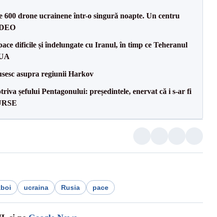
te 600 drone ucrainene într-o singură noapte. Un centru
VIDEO
ce dificile și îndelungate cu Iranul, în timp ce Teheranul
SUA
usesc asupra regiunii Harkov
va șefului Pentagonului: președintele, enervat că i s-ar fi
SURSE
zboi
ucraina
Rusia
pace