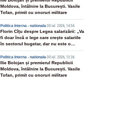
3
Ilie Bolojan și premierul Republicii
Moldova, întâlnire la București. Vasile
Tofan, primit cu onoruri militare
4
Politica Interna - nationala
-
30 iul. 2026, 14:56
Florin Cîțu despre Legea salarizării: „Va
fi doar încă o lege care crește salariile
în sectorul bugetar, dar nu este o
reformă”
5
Politica Interna - nationala
-
30 iul. 2026, 13:36
Ilie Bolojan și premierul Republicii
Moldova, întâlnire la București. Vasile
Tofan, primit cu onoruri militare