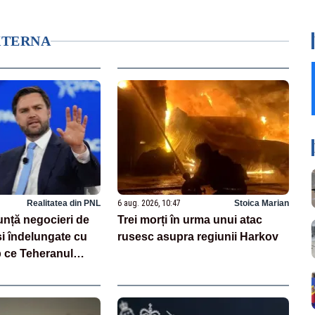
XTERNA
Realitatea din PNL
6 aug. 2026, 10:47
Stoica Marian
nță negocieri de
Trei morți în urma unui atac
 și îndelungate cu
rusesc asupra regiunii Harkov
mp ce Teheranul
ța discuțiilor cu