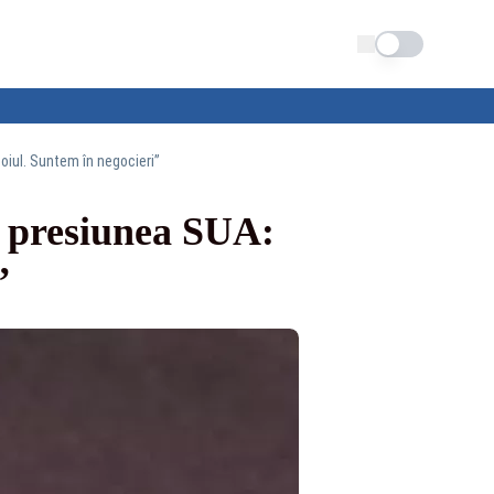
Schimba tema
oiul. Suntem în negocieri”
e presiunea SUA:
”