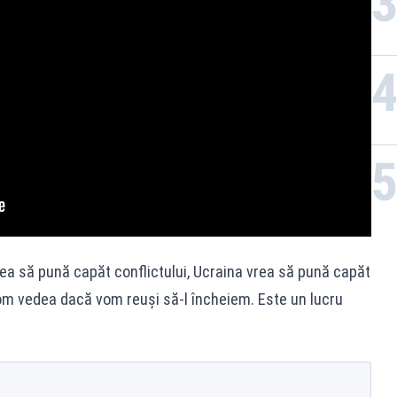
vrea să pună capăt conflictului, Ucraina vrea să pună capăt
vom vedea dacă vom reuși să-l încheiem. Este un lucru