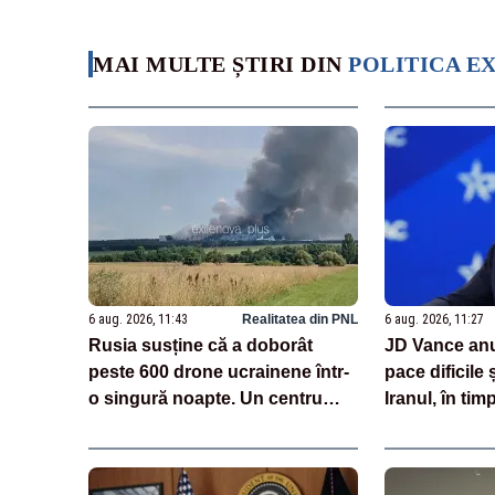
MAI MULTE ȘTIRI DIN
POLITICA E
6 aug. 2026, 11:43
Realitatea din PNL
6 aug. 2026, 11:27
Rusia susține că a doborât
JD Vance anu
peste 600 drone ucrainene într-
pace dificile
o singură noapte. Un centru
Iranul, în ti
logistic Wildberries, avariat
neagă existen
VIDEO
SUA