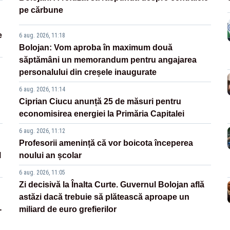
pe cărbune
e
6 aug. 2026, 11:18
Bolojan: Vom aproba în maximum două
săptămâni un memorandum pentru angajarea
personalului din creșele inaugurate
6 aug. 2026, 11:14
Ciprian Ciucu anunță 25 de măsuri pentru
economisirea energiei la Primăria Capitalei
6 aug. 2026, 11:12
Profesorii amenință că vor boicota începerea
l
noului an școlar
6 aug. 2026, 11:05
Zi decisivă la Înalta Curte. Guvernul Bolojan află
astăzi dacă trebuie să plătească aproape un
-
miliard de euro grefierilor