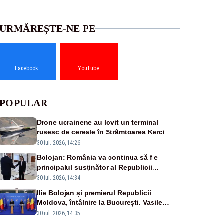
URMĂREȘTE-NE PE
Facebook
YouTube
POPULAR
Drone ucrainene au lovit un terminal
rusesc de cereale în Strâmtoarea Kerci
30 iul. 2026, 14:26
Bolojan: România va continua să fie
principalul susţinător al Republicii
Moldova la nivelul Uniunii Europene
30 iul. 2026, 14:34
Ilie Bolojan și premierul Republicii
Moldova, întâlnire la București. Vasile
Tofan, primit cu onoruri militare
30 iul. 2026, 14:35