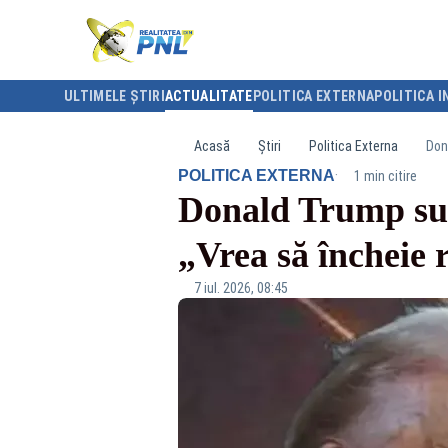
ULTIMELE ȘTIRI
ACTUALITATE
POLITICA EXTERNA
POLITICA I
Acasă
Știri
Politica Externa
Don
·
POLITICA EXTERNA
1 min citire
Donald Trump sus
„Vrea să încheie 
7 iul. 2026, 08:45