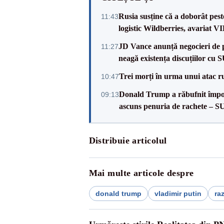
Rusia susține că a doborât pes
11:43
logistic Wildberries, avariat 
JD Vance anunță negocieri de pa
11:27
neagă existența discuțiilor cu 
Trei morți în urma unui atac r
10:47
Donald Trump a răbufnit împotri
09:13
ascuns penuria de rachete – 
Distribuie articolul
Mai multe articole despre
donald trump
vladimir putin
ra