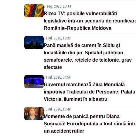
3 aug. 2026, 20:14
Rizea TV: posibile vulnerabilități
legislative într-un scenariu de reunificar
România–Republica Moldova
31 iul. 2026, 18:33
Pană masivă de curent în Sibiu și
localitățile din jur. Spitalul județean,
semafoarele, rețelele de telefonie, grav
afectate
31 iul. 2026, 07:58
Guvernul marchează Ziua Mondială
împotriva Traficului de Persoane: Palatu
Victoria, iluminat în albastru
30 iul. 2026, 16:48
Momente de panică pentru Diana
Șoșoacă! Eurodeputata a fost rănită într
un accident rutier