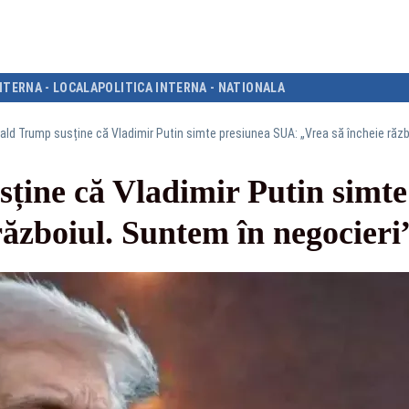
NTERNA - LOCALA
POLITICA INTERNA - NATIONALA
ald Trump susține că Vladimir Putin simte presiunea SUA: „Vrea să încheie răzb
ține că Vladimir Putin simt
războiul. Suntem în negocieri