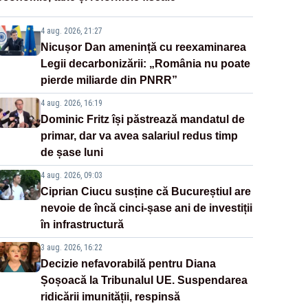
4 aug. 2026, 21:27
Nicușor Dan amenință cu reexaminarea
Legii decarbonizării: „România nu poate
pierde miliarde din PNRR”
4 aug. 2026, 16:19
Dominic Fritz își păstrează mandatul de
primar, dar va avea salariul redus timp
de șase luni
4 aug. 2026, 09:03
Ciprian Ciucu susține că Bucureștiul are
nevoie de încă cinci-șase ani de investiții
în infrastructură
3 aug. 2026, 16:22
Decizie nefavorabilă pentru Diana
Șoșoacă la Tribunalul UE. Suspendarea
ridicării imunității, respinsă