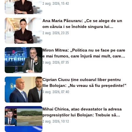
emisiunii „Miza Zilei” la Realitatea PLUS
2 aug. 2026, 15:42
Ana Maria Păcuraru: „Ce se alege de un
om căruia i se închide singura lui
portiță?”
2 aug. 2026, 23:25
Miron Mitrea: „Politica nu se face pe care
e mai frumos, care înjură mai mult, care
țipă mai tare, ci pe proiecte”
3 aug. 2026, 07:35
Ciprian Ciucu ține culoarul liber pentru
Ilie Bolojan: „Nu vreau să fiu președinte!”
3 aug. 2026, 07:40
Mihai Chirica, atac devastator la adresa
progresiștilor lui Bolojan: Trebuie să
protejăm și natura, dar nu șținem omaneii
2 aug. 2026, 10:12
în stare permanentă de alertă