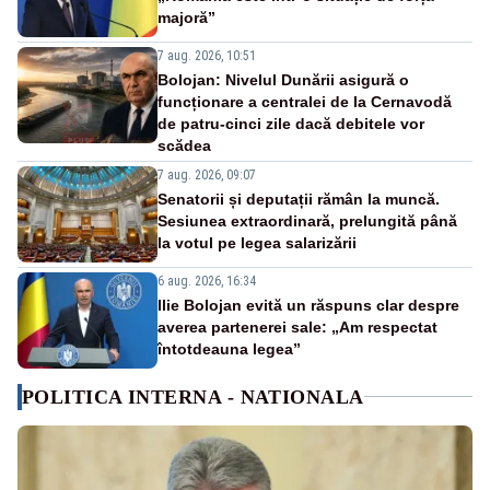
majoră”
7 aug. 2026, 10:51
Bolojan: Nivelul Dunării asigură o
funcționare a centralei de la Cernavodă
de patru-cinci zile dacă debitele vor
scădea
7 aug. 2026, 09:07
Senatorii și deputații rămân la muncă.
Sesiunea extraordinară, prelungită până
la votul pe legea salarizării
6 aug. 2026, 16:34
Ilie Bolojan evită un răspuns clar despre
averea partenerei sale: „Am respectat
întotdeauna legea”
POLITICA INTERNA - NATIONALA