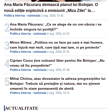
Ana Maria Păcuraru demască planul lui Bolojan. O
nouă ediție explozivă a emisiunii „Miza Zilei” la
Politica Interna - nationala
·
2 aug. 2026, 15:42
Realitatea PLUS
2
Ana Maria Păcuraru: „Ce se alege de un om căruia i se
închide singura lui portiță?”
Politica Interna - nationala
-
2 aug. 2026, 23:25
3
Miron Mitrea: „Politica nu se face pe care e mai frumos,
care înjură mai mult, care țipă mai tare, ci pe proiecte”
Politica Interna - nationala
-
3 aug. 2026, 07:35
4
Ciprian Ciucu ține culoarul liber pentru Ilie Bolojan: „Nu
vreau să fiu președinte!”
Politica Interna - nationala
-
3 aug. 2026, 07:40
5
Mihai Chirica, atac devastator la adresa progresiștilor lui
Bolojan: Trebuie să protejăm și natura, dar nu șținem
omaneii în stare permanentă de alertă
Politica Interna - nationala
-
2 aug. 2026, 10:12
ACTUALITATE