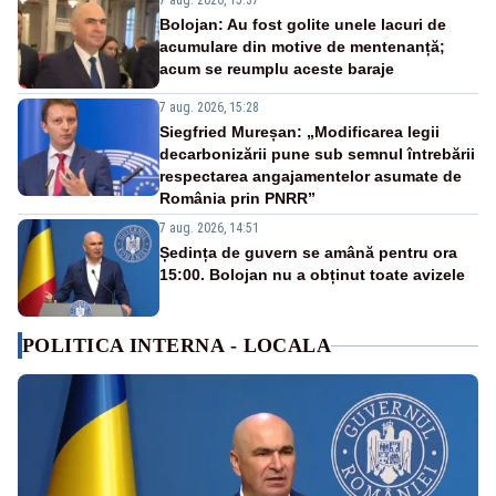
7 aug. 2026, 15:37
Bolojan: Au fost golite unele lacuri de
acumulare din motive de mentenanță;
acum se reumplu aceste baraje
7 aug. 2026, 15:28
Siegfried Mureșan: „Modificarea legii
decarbonizării pune sub semnul întrebării
respectarea angajamentelor asumate de
România prin PNRR”
7 aug. 2026, 14:51
Ședința de guvern se amână pentru ora
15:00. Bolojan nu a obținut toate avizele
POLITICA INTERNA - LOCALA