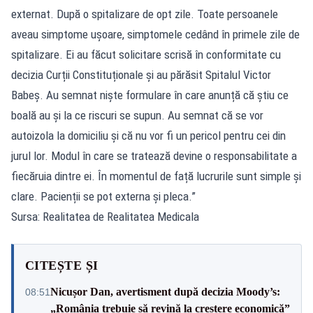
externat. După o spitalizare de opt zile. Toate persoanele
aveau simptome ușoare, simptomele cedând în primele zile de
spitalizare. Ei au făcut solicitare scrisă în conformitate cu
decizia Curții Constituționale și au părăsit Spitalul Victor
Babeș. Au semnat niște formulare în care anunță că știu ce
boală au și la ce riscuri se supun. Au semnat că se vor
autoizola la domiciliu și că nu vor fi un pericol pentru cei din
jurul lor. Modul în care se tratează devine o responsabilitate a
fiecăruia dintre ei. În momentul de față lucrurile sunt simple și
clare. Pacienții se pot externa și pleca.”
Sursa: Realitatea de Realitatea Medicala
CITEȘTE ȘI
Nicușor Dan, avertisment după decizia Moody’s:
08:51
„România trebuie să revină la creștere economică”