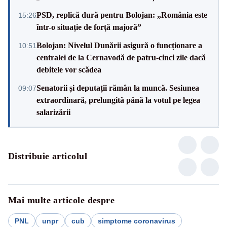
PSD, replică dură pentru Bolojan: „România este
15:26
într-o situație de forță majoră”
Bolojan: Nivelul Dunării asigură o funcționare a
10:51
centralei de la Cernavodă de patru-cinci zile dacă
debitele vor scădea
Senatorii și deputații rămân la muncă. Sesiunea
09:07
extraordinară, prelungită până la votul pe legea
salarizării
Distribuie articolul
Mai multe articole despre
PNL
unpr
cub
simptome coronavirus