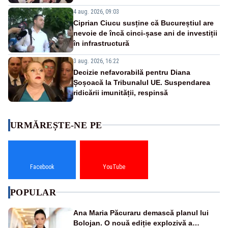
4 aug. 2026, 09:03
Ciprian Ciucu susține că Bucureștiul are
nevoie de încă cinci-șase ani de investiții
în infrastructură
3 aug. 2026, 16:22
Decizie nefavorabilă pentru Diana
Șoșoacă la Tribunalul UE. Suspendarea
ridicării imunității, respinsă
URMĂREȘTE-NE PE
Facebook
YouTube
POPULAR
Ana Maria Păcuraru demască planul lui
Bolojan. O nouă ediție explozivă a