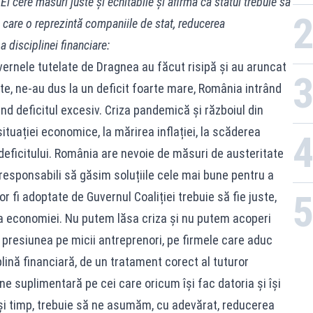
El cere măsuri juste și echitabile și afirmă ca statul trebuie să
e care o reprezintă companiile de stat, reducerea
a disciplinei financiare:
vernele tutelate de Dragnea au făcut risipă și au aruncat
ste, ne-au dus la un deficit foarte mare, România intrând
nd deficitul excesiv. Criza pandemică și războiul din
ituației economice, la mărirea inflației, la scăderea
deficitului. România are nevoie de măsuri de austeritate
 responsabili să găsim soluțiile cele mai bune pentru a
or fi adoptate de Guvernul Coaliției trebuie să fie juste,
e a economiei. Nu putem lăsa criza și nu putem acoperi
presiunea pe micii antreprenori, pe firmele care aduc
lină financiară, de un tratament corect al tuturor
ne suplimentară pe cei care oricum își fac datoria și își
ași timp, trebuie să ne asumăm, cu adevărat, reducerea