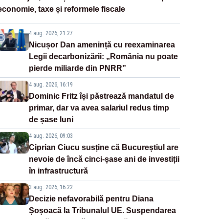
economie, taxe și reformele fiscale
4 aug. 2026, 21:27
Nicușor Dan amenință cu reexaminarea
Legii decarbonizării: „România nu poate
pierde miliarde din PNRR”
4 aug. 2026, 16:19
Dominic Fritz își păstrează mandatul de
primar, dar va avea salariul redus timp
de șase luni
4 aug. 2026, 09:03
Ciprian Ciucu susține că Bucureștiul are
nevoie de încă cinci-șase ani de investiții
în infrastructură
3 aug. 2026, 16:22
Decizie nefavorabilă pentru Diana
Șoșoacă la Tribunalul UE. Suspendarea