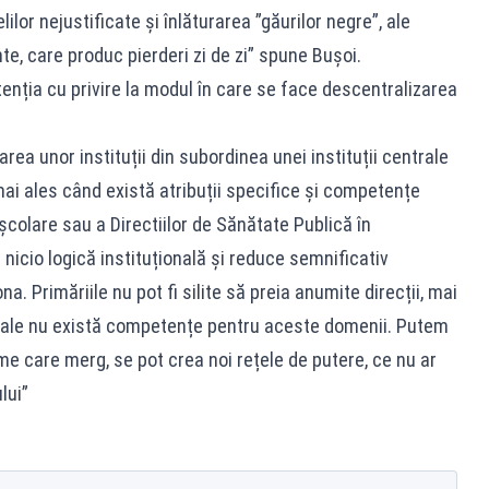
ilor nejustificate și înlăturarea ”găurilor negre”, ale
e, care produc pierderi zi de zi” spune Bușoi.
tenția cu privire la modul în care se face descentralizarea
ea unor instituții din subordinea unei instituții centrale
 mai ales când există atribuții specifice și competențe
școlare sau a Directiilor de Sănătate Publică în
 nicio logică instituțională și reduce semnificativ
a. Primăriile nu pot fi silite să preia anumite direcții, mai
ocale nu există competențe pentru aceste domenii. Putem
e care merg, se pot crea noi rețele de putere, ce nu ar
lui”