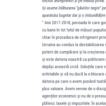
micilor antreprenori și pe mediul privat. 
își asume înlăturarea ”găurilor negre” p
aparatului bugetar dar și o îmbunătățire 
” Anii 2017-2018, perioada în care gu
cu banii în tot felul de măsuri populi
chiar în procedura de infrigment privi
Ucraina au condus la destabilizarea s
puterii de cumpărare și la creșterea 
și este datoria noastră ca politicieni
depăși această criză. Soluțiile care v
echitabile și să nu ducă la o blocar
datoria pe care o avem punând toată 
plus valoare. Avem nevoie de o discip
agenților economici și nu de o presiu
plătesc taxele și impozitele. În acel