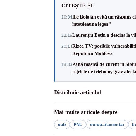
CITEȘTE ȘI
Ilie Bolojan evită un răspuns c
16:34
întotdeauna legea”
Laurențiu Botin a descins la vil
22:15
Rizea TV: posibile vulnerabilit
20:14
Republica Moldova
Pană masivă de curent în Sibiu ș
18:33
rețelele de telefonie, grav afect
Distribuie articolul
Mai multe articole despre
cub
PNL
europarlamentar
b