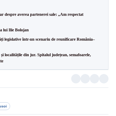
lar despre averea partenerei sale: „Am respectat
a lui Ilie Bolojan
ăți legislative într-un scenariu de reunificare România–
i localitățile din jur. Spitalul județean, semafoarele,
ate
usoi