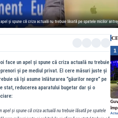
apel și spune că criza actuală nu trebuie lăsată pe spatele micilor antre
CE
1
oi face un apel și spune că criza actuală nu trebuie
prenori și pe mediul privat. El cere măsuri juste și
trebuie să își asume înlăturarea ”găurilor negre” pe
e stat, reducerea aparatului bugetar dar și o
ciare:
Guv
împ
 apel și spune că criza actuală nu trebuie lăsată pe spatele
Actua
Pala