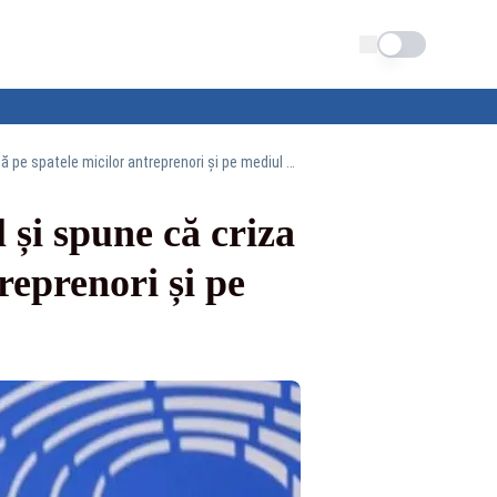
Schimba tema
Europarlamentarul Cristian Bușoi face un apel și spune că criza actuală nu trebuie lăsată pe spatele micilor antreprenori și pe mediul privat
și spune că criza
reprenori și pe