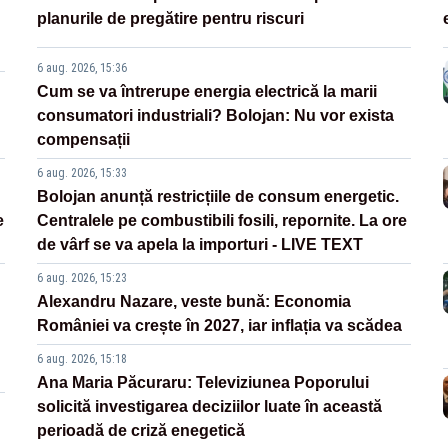
planurile de pregătire pentru riscuri
6 aug. 2026, 15:36
Cum se va întrerupe energia electrică la marii
consumatori industriali? Bolojan: Nu vor exista
compensații
6 aug. 2026, 15:33
Bolojan anunță restricțiile de consum energetic.
e
Centralele pe combustibili fosili, repornite. La ore
de vârf se va apela la importuri - LIVE TEXT
6 aug. 2026, 15:23
Alexandru Nazare, veste bună: Economia
României va crește în 2027, iar inflația va scădea
6 aug. 2026, 15:18
Ana Maria Păcuraru: Televiziunea Poporului
solicită investigarea deciziilor luate în această
perioadă de criză enegetică