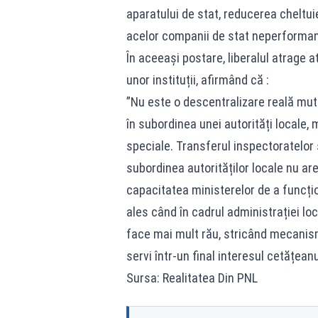
aparatului de stat, reducerea cheltuiel
acelor companii de stat neperformant
În aceeași postare, liberalul atrage a
unor instituții, afirmând că :
”Nu este o descentralizare reală mutar
în subordinea unei autorități locale,
speciale. Transferul inspectoratelor 
subordinea autorităților locale nu are
capacitatea ministerelor de a funcțion
ales când în cadrul administrației l
face mai mult rău, stricând mecanism
servi într-un final interesul cetățeanu
Sursa: Realitatea Din PNL