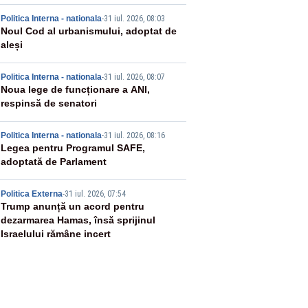
2
Politica Interna - nationala
-
31 iul. 2026, 08:03
Noul Cod al urbanismului, adoptat de
aleși
3
Politica Interna - nationala
-
31 iul. 2026, 08:07
Noua lege de funcționare a ANI,
respinsă de senatori
4
Politica Interna - nationala
-
31 iul. 2026, 08:16
Legea pentru Programul SAFE,
adoptată de Parlament
5
Politica Externa
-
31 iul. 2026, 07:54
Trump anunță un acord pentru
dezarmarea Hamas, însă sprijinul
Israelului rămâne incert