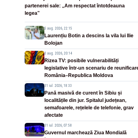
partenerei sale: „Am respectat întotdeauna
legea”
5 aug. 2026, 22:15
Laurențiu Botin a descins la vila lui Ilie
Bolojan
3 aug. 2026, 20:14
Rizea TV: posibile vulnerabilități
legislative într-un scenariu de reunificar
România–Republica Moldova
31 iul. 2026, 18:33
Pană masivă de curent în Sibiu și
localitățile din jur. Spitalul județean,
semafoarele, rețelele de telefonie, grav
afectate
31 iul. 2026, 07:58
Guvernul marchează Ziua Mondială