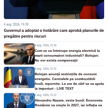
6 aug. 2026, 15:39
Guvernul a adoptat o hotărâre care aprobă planurile de
pregătire pentru riscuri
6 aug. 2026, 15:36
Cum se va întrerupe energia electrică la
marii consumatori industriali? Bolojan:
Nu vor exista compensații
6 aug. 2026, 15:33
Bolojan anunță restricțiile de consum
energetic. Centralele pe combustibili
fosili, repornite. La ore de vârf se va apela
la importuri - LIVE TEXT
6 aug. 2026, 15:23
Alexandru Nazare, veste bună: Economia
României va crește în 2027, iar inflația va