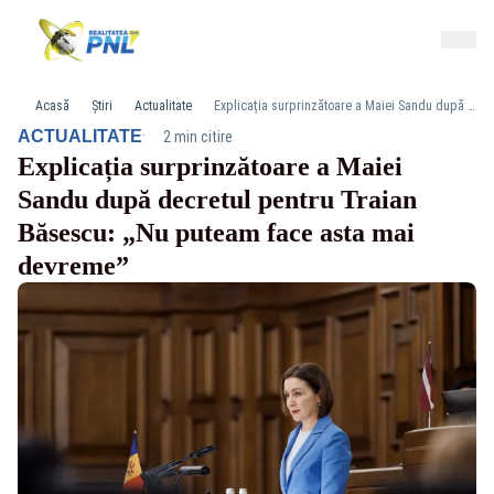
Acasă
Știri
Actualitate
Explicația surprinzătoare a Maiei Sandu după decretul pentru Traian Băsescu: „Nu puteam face asta mai devreme”
·
ACTUALITATE
2 min citire
Explicația surprinzătoare a Maiei
Sandu după decretul pentru Traian
Băsescu: „Nu puteam face asta mai
devreme”