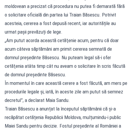
moldovean a precizat că procedura nu putea fi demarată fără
o solicitare oficială din partea lui Traian Băsescu. Potrivit
acesteia, cererea a fost depusă recent, iar autoritățile au
urmat pașii prevăzuți de lege.
„Am putut acorda această cetăţenie acum, pentru că doar
acum câteva săptămâni am primit cererea semnată de
domnul preşedinte Băsescu. Nu puteam legal să-i ofer
cetăţenia atâta timp cât nu aveam o solicitare în scris făcută
de domnul preşedinte Băsescu.
În momentul în care această cerere a fost făcută, am mers pe
procedurile legale şi, iată, în aceste zile am putut să semnez
decretul”, a declarat Maia Sandu.
Traian Băsescu a anunțat la începutul săptămânii că și-a
recăpătat cetățenia Republicii Moldova, mulțumindu-i public
Maiei Sandu pentru decizie. Fostul președinte al României a