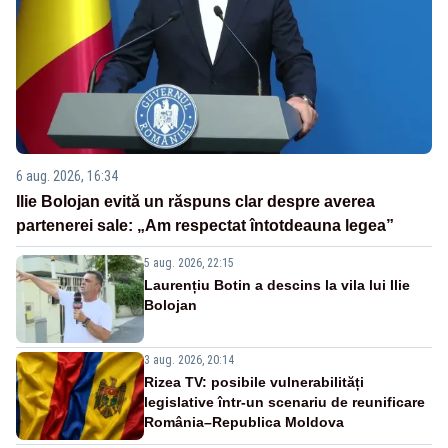
6 aug. 2026, 16:34
Ilie Bolojan evită un răspuns clar despre averea
partenerei sale: „Am respectat întotdeauna legea”
5 aug. 2026, 22:15
Laurențiu Botin a descins la vila lui Ilie
Bolojan
3 aug. 2026, 20:14
Rizea TV: posibile vulnerabilități
legislative într-un scenariu de reunificare
România–Republica Moldova