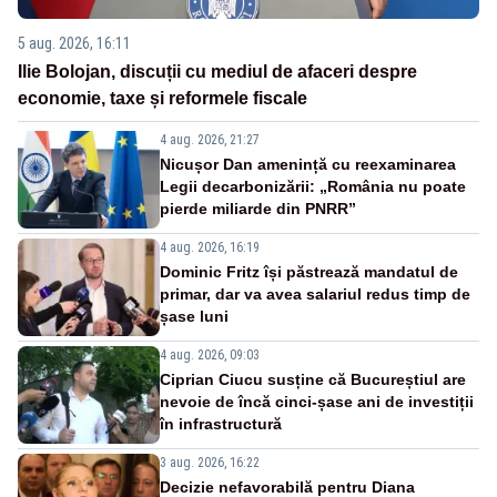
5 aug. 2026, 16:11
Ilie Bolojan, discuții cu mediul de afaceri despre
economie, taxe și reformele fiscale
4 aug. 2026, 21:27
Nicușor Dan amenință cu reexaminarea
Legii decarbonizării: „România nu poate
pierde miliarde din PNRR”
4 aug. 2026, 16:19
Dominic Fritz își păstrează mandatul de
primar, dar va avea salariul redus timp de
șase luni
4 aug. 2026, 09:03
Ciprian Ciucu susține că Bucureștiul are
nevoie de încă cinci-șase ani de investiții
în infrastructură
3 aug. 2026, 16:22
Decizie nefavorabilă pentru Diana