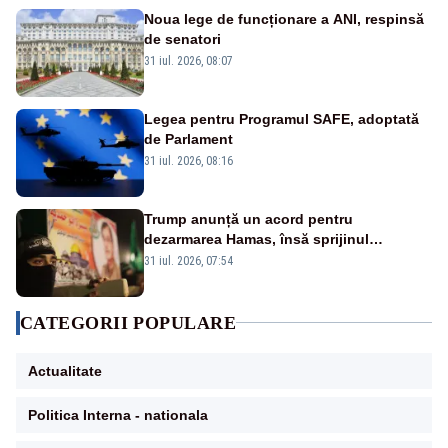
Noua lege de funcționare a ANI, respinsă
de senatori
31 iul. 2026, 08:07
Legea pentru Programul SAFE, adoptată
de Parlament
31 iul. 2026, 08:16
Trump anunță un acord pentru
dezarmarea Hamas, însă sprijinul
Israelului rămâne incert
31 iul. 2026, 07:54
CATEGORII POPULARE
Actualitate
Politica Interna - nationala