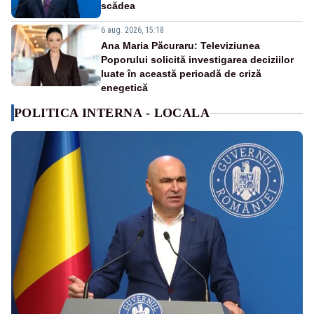
scădea
6 aug. 2026, 15:18
Ana Maria Păcuraru: Televiziunea
Poporului solicită investigarea deciziilor
luate în această perioadă de criză
enegetică
POLITICA INTERNA - LOCALA