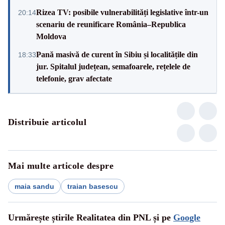
Rizea TV: posibile vulnerabilități legislative într-un
20:14
scenariu de reunificare România–Republica
Moldova
Pană masivă de curent în Sibiu și localitățile din
18:33
jur. Spitalul județean, semafoarele, rețelele de
telefonie, grav afectate
Distribuie articolul
Mai multe articole despre
maia sandu
traian basescu
Urmărește știrile Realitatea din PNL și pe
Google