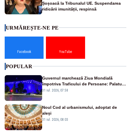
Șoșoacă la Tribunalul UE. Suspendarea
ridicării imunității, respinsă
URMĂREȘTE-NE PE
Facebook
YouTube
POPULAR
Guvernul marchează Ziua Mondială
împotriva Traficului de Persoane: Palatul
Victoria, iluminat în albastru
31 iul. 2026, 07:58
Noul Cod al urbanismului, adoptat de
aleși
31 iul. 2026, 08:03