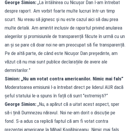
George Simion:
„La întâlnirea cu Nicușor Dan l-am întrebat
despre raport. Am vorbit foarte multe lucruri într-un timp
scurt. Nu vreau să jignesc și nu este cazul aici să dau prea
multe detalii. Am amintit inclusiv de raportul privind anularea
alegerilor și promisiunile de transparență făcute în urmă cu un
an și se pare că doar noi ne-am preocupat să fie transparență.
Pe de altă parte, de când este Nicușor Dan președinte, am
văzut că nu mai sunt publice declarațiile de avere ale
demnitarilor.”
Simion: „Nu am votat contra americanilor. Nimic mai fals”
Moderatoarea emisiunii l-a întrebat direct pe liderul AUR dacă
șeful statului le-a spuns în față că sunt "extremiști?”
George Simion:
„Nu, a apărut că a uitat acest aspect, sper
să-i țină Dumnezeu năravul. Noi ne-am dorit o discuție pe
fond. S-a adus ca replică faptul că am fi votat contra
prezenței americane la Mihail Kogălniceanu. Nimic mai fals.