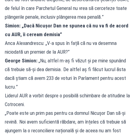
de felul în care Parchetul General nu vrea să cerceteze toate
plângerile penale, inclusiv plângerea mea penală.”
Simion: „Dacă Nicușor Dan ne spunea că nu va fi de acord
cu AUR, îi ceream demisia”
Anca Alexandrescu: „V-a spus în față că nu va desemna
niciodată un premier de la AUR?”
George Simion:
„Nu, altfel m-aș fi văzut și pe mine spunând
că trebuie să-și dea demisia. De altfel aș fi făcut lucrul ăsta
dacă știam că avem 233 de voturi în Parlament pentru acest
lucru.”
Liderul AUR a vorbit despre o posibilă schimbare de atitudine la
Cotroceni.
„Poate este un prim pas pentru ca domnul Nicușor Dan să-și
revină. Noi avem suficientă răbdare, am înțeles că trebuie să
ajungem la o reconciliere națională și de aceea nu am fost