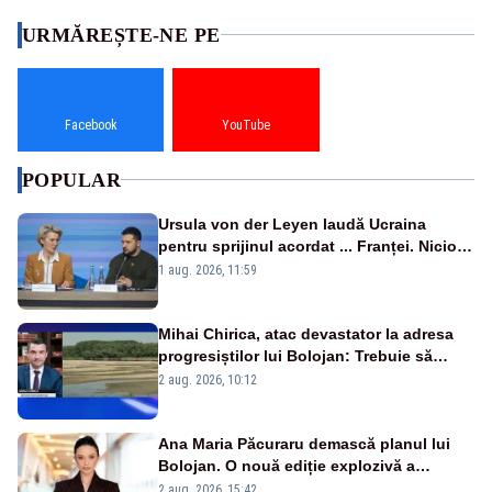
URMĂREȘTE-NE PE
Facebook
YouTube
POPULAR
Ursula von der Leyen laudă Ucraina
pentru sprijinul acordat ... Franței. Nicio
reacție privind ajutorul energetic promis
1 aug. 2026, 11:59
României
Mihai Chirica, atac devastator la adresa
progresiștilor lui Bolojan: Trebuie să
protejăm și natura, dar nu șținem omaneii
2 aug. 2026, 10:12
în stare permanentă de alertă
Ana Maria Păcuraru demască planul lui
Bolojan. O nouă ediție explozivă a
emisiunii „Miza Zilei” la Realitatea PLUS
2 aug. 2026, 15:42