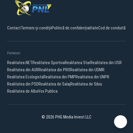
Contact
Termeni și condiții
Politică de confidențialitate
Cod de conduită
Parteneri:
Realitatea.NET
Realitatea Sportiva
Realitatea Star
Realitatea din USR
Realitatea din AUR
Realitatea din PRO
Realitatea din UDMR
Realitatea Ecologista
Realitatea din PMP
Realitatea din UNPR
Realitatea din PSD
Realitatea de Salaj
Realitatea de Sibiu
Realitatea de Alba
Vox Publica
© 2026 PHG Media Invest LLC
Facebook
YouTube