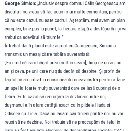
George Simion:
„Inclusiv despre domnul Călin Georgeescu am
discutat, nu vreau să fac acum mai multe comentarii, pentru
că nu este cazul, nu este cadrul. Așteptăm, mai avem un plan
complex, bine pus la punct, la fiecare etapă a desfășurării și va
trebui ca adevărul să triumfe.”
Întrebat dacă planul este agreat cu Georgeescu, Simion a
transmis un mesaj către tabăra suveranistă:
„Eu cred că i-am băgat prea mult în seam[, timp de un an, un
an și ceva, pe unii care nu știu decât să dezbine. Și profit de
faptul că am intrat în emisiunea dumneavoastră pentru a face
un apel la foarte mulți suveraniști care se lasă cuprinși de o
febră. Este cazul să renunțăm la dezbinare între noi,
dușmanul e în afara cetății, exact ca în pildele Iliada și
Odiseea cu Troia. Dacă nu lăsăm caii troieni printre noi, nu vor
reuși să ne dezbine. Noi trebuie să ne preocupăm de felul în
care au fost anulate alegerile, de descreditarea ședinței CSAT,