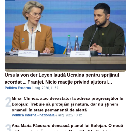
Ursula von der Leyen laudă Ucraina pentru sprijinul
acordat ... Franței. Nicio reacție privind ajutorul
Politica Externa
·
1 aug. 2026, 11:59
energetic promis României
2
Mihai Chirica, atac devastator la adresa progresiștilor lui
Bolojan: Trebuie să protejăm și natura, dar nu șținem
omaneii în stare permanentă de alertă
Politica Interna - nationala
-
2 aug. 2026, 10:12
3
Ana Maria Păcuraru demască planul lui Bolojan. O nouă