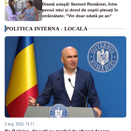
Dramă uriașă! Seniorii României, între
pensii mici și dorul de copiii plecați în
străinătate: "Vin doar odată pe an"
POLITICA INTERNA - LOCALA
5 aug. 2026, 16:11