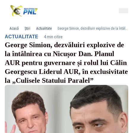
Acasă
Știri
Actualitate
George Simion, dezvăluiri explozive de la întâlnirea cu Nicușor Dan. Planul AUR pentru guvernare și rolul lui Călin Georgescu Liderul AUR, în exclusivitate la „Culisele Statului Paralel”
·
ACTUALITATE
4 min citire
George Simion, dezvăluiri explozive de
la întâlnirea cu Nicușor Dan. Planul
AUR pentru guvernare și rolul lui Călin
Georgescu Liderul AUR, în exclusivitate
la „Culisele Statului Paralel”