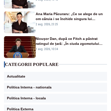
Ana Maria Păcuraru: „Ce se alege de un
om căruia i se închide singura lui
portiță?”
2 aug. 2026, 23:25
Nicușor Dan, după ce Fitch a păstrat
ratingul de țară: „În ciuda zgomotului
politic, România funcționează”
1 aug. 2026, 10:34
CATEGORII POPULARE
Actualitate
Politica Interna - nationala
Politica Interna - locala
Politica Externa