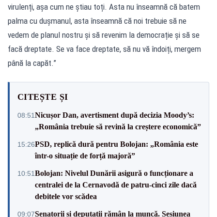
virulenți, așa cum ne știau toți. Asta nu înseamnă că batem
palma cu dușmanul, asta înseamnă că noi trebuie să ne
vedem de planul nostru și să revenim la democrație și să se
facă dreptate. Se va face dreptate, să nu vă îndoiți, mergem
până la capăt.”
CITEȘTE ȘI
Nicușor Dan, avertisment după decizia Moody’s:
08:51
„România trebuie să revină la creștere economică”
PSD, replică dură pentru Bolojan: „România este
15:26
într-o situație de forță majoră”
Bolojan: Nivelul Dunării asigură o funcționare a
10:51
centralei de la Cernavodă de patru-cinci zile dacă
debitele vor scădea
Senatorii și deputații rămân la muncă. Sesiunea
09:07