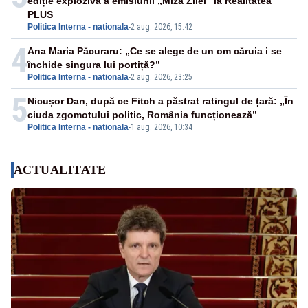
ediție explozivă a emisiunii „Miza Zilei” la Realitatea
PLUS
Politica Interna - nationala
-
2 aug. 2026, 15:42
4
Ana Maria Păcuraru: „Ce se alege de un om căruia i se
închide singura lui portiță?”
Politica Interna - nationala
-
2 aug. 2026, 23:25
5
Nicușor Dan, după ce Fitch a păstrat ratingul de țară: „În
ciuda zgomotului politic, România funcționează”
Politica Interna - nationala
-
1 aug. 2026, 10:34
ACTUALITATE