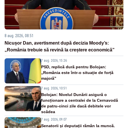
8 aug. 2026, 08:51
Nicușor Dan, avertisment după decizia Moody’s:
„România trebuie să revină la creștere economică”
7 aug. 2026, 15:26
PSD, replică dură pentru Bolojan:
„România este într-o situație de forță
majoră”
7 aug. 2026, 10:51
Bolojan: Nivelul Dunării asigură o
funcționare a centralei de la Cernavodă
de patru-cinci zile dacă debitele vor
scădea
7 aug. 2026, 09:07
Senatorii și deputații rămân la muncă.