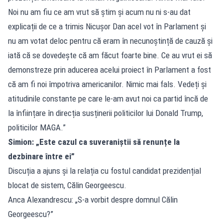
Noi nu am fiu ce am vrut să știm și acum nu ni s-au dat
explicații de ce a trimis Nicușor Dan acel vot în Parlament și
nu am votat deloc pentru că eram în necunoștință de cauză și
iată că se dovedește că am făcut foarte bine. Ce au vrut ei să
demonstreze prin aducerea acelui proiect în Parlament a fost
că am fi noi împotriva americanilor. Nimic mai fals. Vedeți și
atitudinile constante pe care le-am avut noi ca partid încă de
la înființare în direcția susținerii politicilor lui Donald Trump,
politicilor MAGA.”
Simion: „Este cazul ca suveraniștii să renunțe la
dezbinare între ei”
Discuția a ajuns și la relația cu fostul candidat prezidențial
blocat de sistem, Călin Georgeescu.
Anca Alexandrescu: „S-a vorbit despre domnul Călin
Georgeescu?”