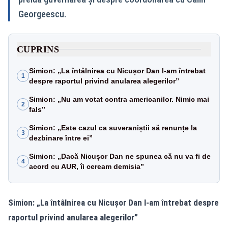
Georgeescu.
CUPRINS
Simion: „La întâlnirea cu Nicușor Dan l-am întrebat
1
despre raportul privind anularea alegerilor”
Simion: „Nu am votat contra americanilor. Nimic mai
2
fals”
Simion: „Este cazul ca suveraniștii să renunțe la
3
dezbinare între ei”
Simion: „Dacă Nicușor Dan ne spunea că nu va fi de
4
acord cu AUR, îi ceream demisia”
Simion: „La întâlnirea cu Nicușor Dan l-am întrebat despre
raportul privind anularea alegerilor”