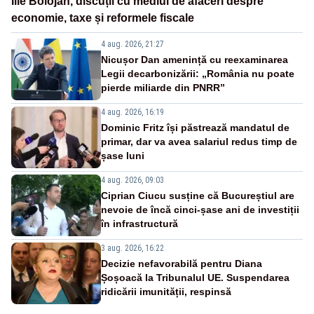
Ilie Bolojan, discuții cu mediul de afaceri despre
economie, taxe și reformele fiscale
4 aug. 2026, 21:27
Nicușor Dan amenință cu reexaminarea
Legii decarbonizării: „România nu poate
pierde miliarde din PNRR”
4 aug. 2026, 16:19
Dominic Fritz își păstrează mandatul de
primar, dar va avea salariul redus timp de
șase luni
4 aug. 2026, 09:03
Ciprian Ciucu susține că Bucureștiul are
nevoie de încă cinci-șase ani de investiții
în infrastructură
3 aug. 2026, 16:22
Decizie nefavorabilă pentru Diana
Șoșoacă la Tribunalul UE. Suspendarea
ridicării imunității, respinsă