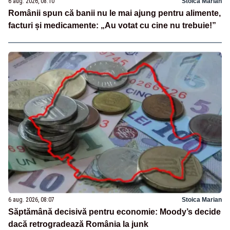
6 aug. 2026, 08:10
Stoica Marian
Românii spun că banii nu le mai ajung pentru alimente,
facturi și medicamente: „Au votat cu cine nu trebuie!”
6 aug. 2026, 08:07
Stoica Marian
Săptămână decisivă pentru economie: Moody’s decide
dacă retrogradează România la junk