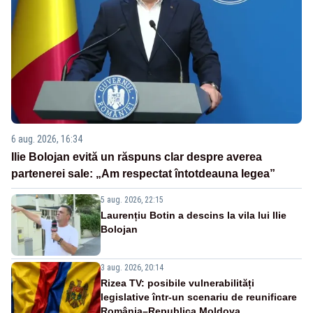
6 aug. 2026, 16:34
Ilie Bolojan evită un răspuns clar despre averea
partenerei sale: „Am respectat întotdeauna legea”
5 aug. 2026, 22:15
Laurențiu Botin a descins la vila lui Ilie
Bolojan
3 aug. 2026, 20:14
Rizea TV: posibile vulnerabilități
legislative într-un scenariu de reunificare
România–Republica Moldova