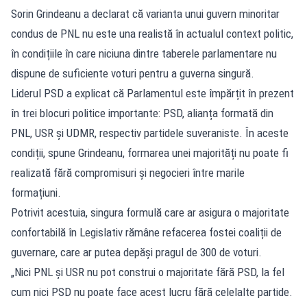
Sorin Grindeanu a declarat că varianta unui guvern minoritar
condus de PNL nu este una realistă în actualul context politic,
în condițiile în care niciuna dintre taberele parlamentare nu
dispune de suficiente voturi pentru a guverna singură.
Liderul PSD a explicat că Parlamentul este împărțit în prezent
în trei blocuri politice importante: PSD, alianța formată din
PNL, USR și UDMR, respectiv partidele suveraniste. În aceste
condiții, spune Grindeanu, formarea unei majorități nu poate fi
realizată fără compromisuri și negocieri între marile
formațiuni.
Potrivit acestuia, singura formulă care ar asigura o majoritate
confortabilă în Legislativ rămâne refacerea fostei coaliții de
guvernare, care ar putea depăși pragul de 300 de voturi.
„Nici PNL și USR nu pot construi o majoritate fără PSD, la fel
cum nici PSD nu poate face acest lucru fără celelalte partide.