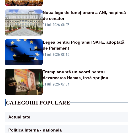
Noua lege de funcționare a ANI, respinsă
de senatori
31 iul. 2026, 08:07
Legea pentru Programul SAFE, adoptată
de Parlament
31 iul. 2026, 08:16
Trump anunță un acord pentru
dezarmarea Hamas, însă sprijinul
Israelului rămâne incert
31 iul. 2026, 07:54
CATEGORII POPULARE
Actualitate
Politica Interna - nationala