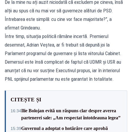
De la mine nu ați auzit niciodată că excludem pe cineva, însă
alții au spus că nu mai vor să guverneze alături de PSD.
Întrebarea este simplă: cu cine vor face majoritate?”, a
afirmat Grindeanu.
Între timp, situația politică rămâne incertă. Premierul
desemnat, Adrian Veștea, ar fi trebuit să depună joi la
Parlament programul de guvernare și lista viitorului Cabinet.
Demersul este însă complicat de faptul că UDMR și USR au
anunțat că nu vor susține Executivul propus, iar în interiorul
PNL sprijinul parlamentar nu este garantat în totalitate.
CITEȘTE ȘI
Ilie Bolojan evită un răspuns clar despre averea
16:34
partenerei sale: „Am respectat întotdeauna legea”
Guvernul a adoptat o hotărâre care aprobă
15:39