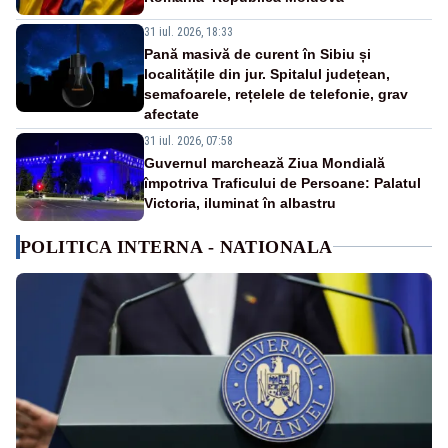
31 iul. 2026, 18:33
Pană masivă de curent în Sibiu și
localitățile din jur. Spitalul județean,
semafoarele, rețelele de telefonie, grav
afectate
31 iul. 2026, 07:58
Guvernul marchează Ziua Mondială
împotriva Traficului de Persoane: Palatul
Victoria, iluminat în albastru
POLITICA INTERNA - NATIONALA