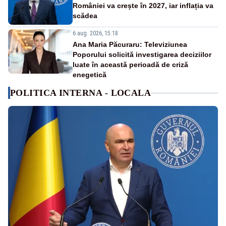
României va crește în 2027, iar inflația va
scădea
6 aug. 2026, 15:18
Ana Maria Păcuraru: Televiziunea
Poporului solicită investigarea deciziilor
luate în această perioadă de criză
enegetică
POLITICA INTERNA - LOCALA