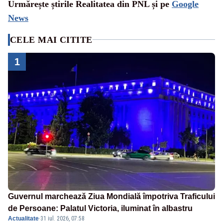
Urmărește știrile Realitatea din PNL și pe
Google
News
CELE MAI CITITE
1
Guvernul marchează Ziua Mondială împotriva Traficului
de Persoane: Palatul Victoria, iluminat în albastru
Actualitate
·
31 iul. 2026, 07:58