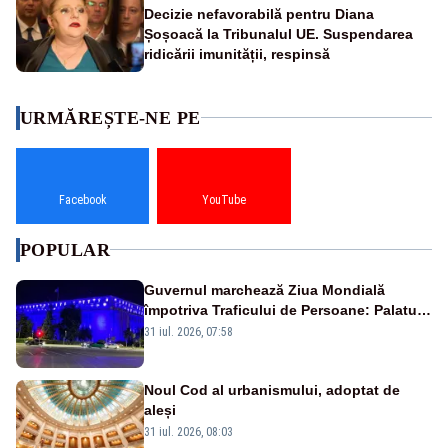
Decizie nefavorabilă pentru Diana
Șoșoacă la Tribunalul UE. Suspendarea
ridicării imunității, respinsă
URMĂREȘTE-NE PE
Facebook
YouTube
POPULAR
Guvernul marchează Ziua Mondială
împotriva Traficului de Persoane: Palatul
Victoria, iluminat în albastru
31 iul. 2026, 07:58
Noul Cod al urbanismului, adoptat de
aleși
31 iul. 2026, 08:03