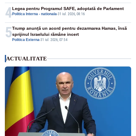
4
Legea pentru Programul SAFE, adoptată de Parlament
Politica Interna - nationala
-
31 iul. 2026, 08:16
5
Trump anunță un acord pentru dezarmarea Hamas, însă
sprijinul Israelului rămâne incert
Politica Externa
-
31 iul. 2026, 07:54
ACTUALITATE