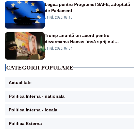
Legea pentru Programul SAFE, adoptată
de Parlament
31 iul. 2026, 08:16
Trump anunță un acord pentru
dezarmarea Hamas, însă sprijinul
Israelului rămâne incert
31 iul. 2026, 07:54
CATEGORII POPULARE
Actualitate
Politica Interna - nationala
Politica Interna - locala
Politica Externa