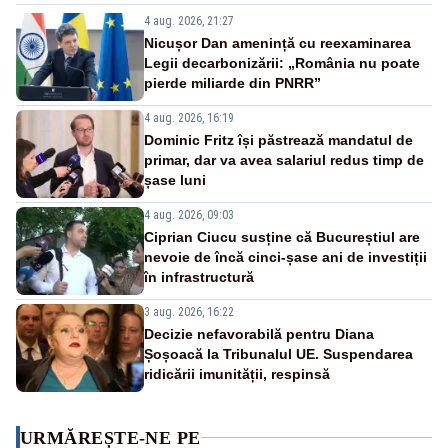
4 aug. 2026, 21:27
Nicușor Dan amenință cu reexaminarea
Legii decarbonizării: „România nu poate
pierde miliarde din PNRR”
4 aug. 2026, 16:19
Dominic Fritz își păstrează mandatul de
primar, dar va avea salariul redus timp de
șase luni
4 aug. 2026, 09:03
Ciprian Ciucu susține că Bucureștiul are
nevoie de încă cinci-șase ani de investiții
în infrastructură
3 aug. 2026, 16:22
Decizie nefavorabilă pentru Diana
Șoșoacă la Tribunalul UE. Suspendarea
ridicării imunității, respinsă
URMĂREȘTE-NE PE