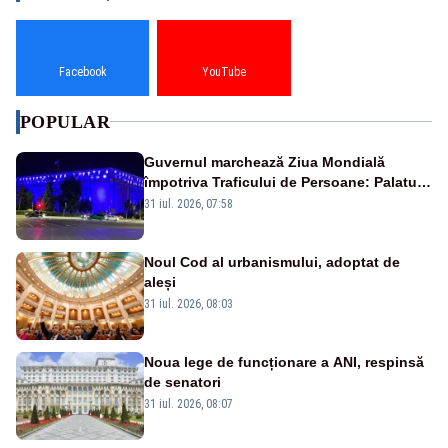
Facebook
YouTube
POPULAR
Guvernul marchează Ziua Mondială
împotriva Traficului de Persoane: Palatul
Victoria, iluminat în albastru
31 iul. 2026, 07:58
Noul Cod al urbanismului, adoptat de
aleși
31 iul. 2026, 08:03
Noua lege de funcționare a ANI, respinsă
de senatori
31 iul. 2026, 08:07