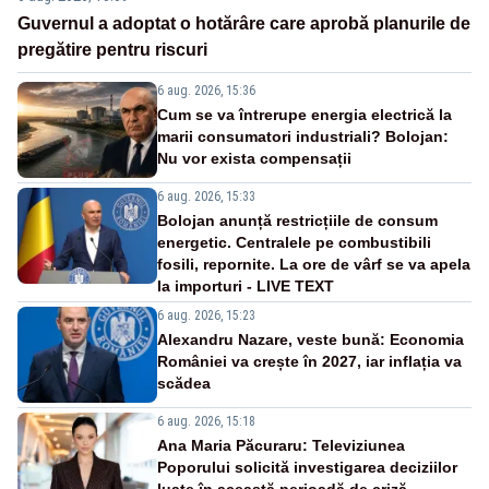
Guvernul a adoptat o hotărâre care aprobă planurile de
pregătire pentru riscuri
6 aug. 2026, 15:36
Cum se va întrerupe energia electrică la
marii consumatori industriali? Bolojan:
Nu vor exista compensații
6 aug. 2026, 15:33
Bolojan anunță restricțiile de consum
energetic. Centralele pe combustibili
fosili, repornite. La ore de vârf se va apela
la importuri - LIVE TEXT
6 aug. 2026, 15:23
Alexandru Nazare, veste bună: Economia
României va crește în 2027, iar inflația va
scădea
6 aug. 2026, 15:18
Ana Maria Păcuraru: Televiziunea
Poporului solicită investigarea deciziilor