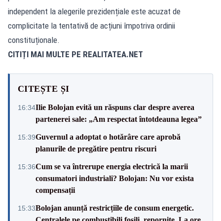
independent la alegerile prezidențiale este acuzat de
complicitate la tentativă de acțiuni împotriva ordinii
constituționale.
CITIȚI MAI MULTE PE
REALITATEA.NET
CITEȘTE ȘI
Ilie Bolojan evită un răspuns clar despre averea
16:34
partenerei sale: „Am respectat întotdeauna legea”
Guvernul a adoptat o hotărâre care aprobă
15:39
planurile de pregătire pentru riscuri
Cum se va întrerupe energia electrică la marii
15:36
consumatori industriali? Bolojan: Nu vor exista
compensații
Bolojan anunță restricțiile de consum energetic.
15:33
Centralele pe combustibili fosili, repornite. La ore