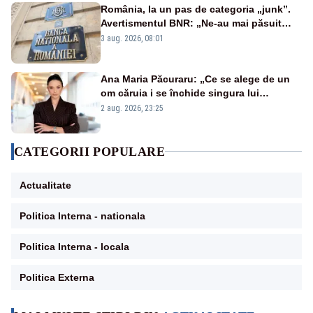
România, la un pas de categoria „junk”.
Avertismentul BNR: „Ne-au mai păsuit
pentru câteva luni”
3 aug. 2026, 08:01
Ana Maria Păcuraru: „Ce se alege de un
om căruia i se închide singura lui
portiță?”
2 aug. 2026, 23:25
CATEGORII POPULARE
Actualitate
Politica Interna - nationala
Politica Interna - locala
Politica Externa