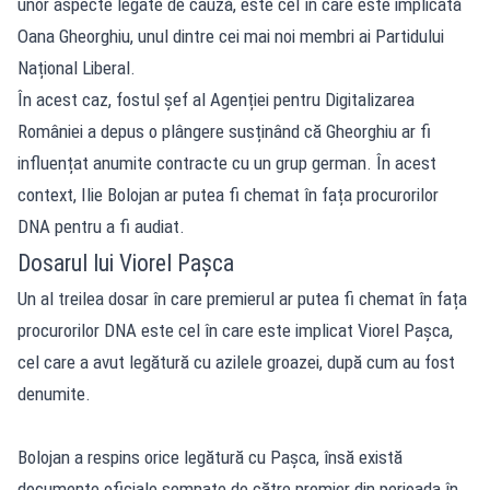
unor aspecte legate de cauză, este cel în care este implicată
Oana Gheorghiu, unul dintre cei mai noi membri ai Partidului
Național Liberal.
În acest caz, fostul șef al Agenției pentru Digitalizarea
României a depus o plângere susținând că Gheorghiu ar fi
influențat anumite contracte cu un grup german. În acest
context, Ilie Bolojan ar putea fi chemat în fața procurorilor
DNA pentru a fi audiat.
Dosarul lui Viorel Pașca
Un al treilea dosar în care premierul ar putea fi chemat în fața
procurorilor DNA este cel în care este implicat Viorel Pașca,
cel care a avut legătură cu azilele groazei, după cum au fost
denumite.
Bolojan a respins orice legătură cu Pașca, însă există
documente oficiale semnate de către premier din perioada în