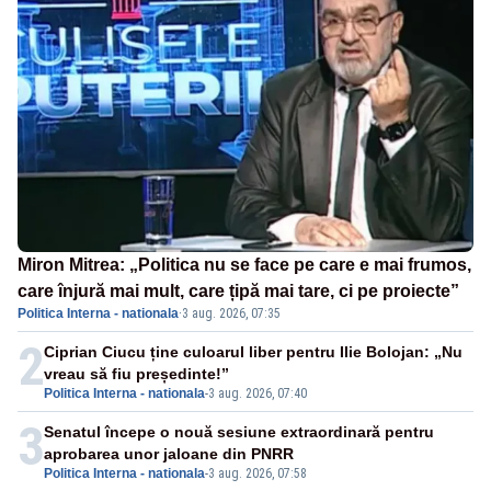
Miron Mitrea: „Politica nu se face pe care e mai frumos,
care înjură mai mult, care țipă mai tare, ci pe proiecte”
Politica Interna - nationala
·
3 aug. 2026, 07:35
2
Ciprian Ciucu ține culoarul liber pentru Ilie Bolojan: „Nu
vreau să fiu președinte!”
Politica Interna - nationala
-
3 aug. 2026, 07:40
3
Senatul începe o nouă sesiune extraordinară pentru
aprobarea unor jaloane din PNRR
Politica Interna - nationala
-
3 aug. 2026, 07:58