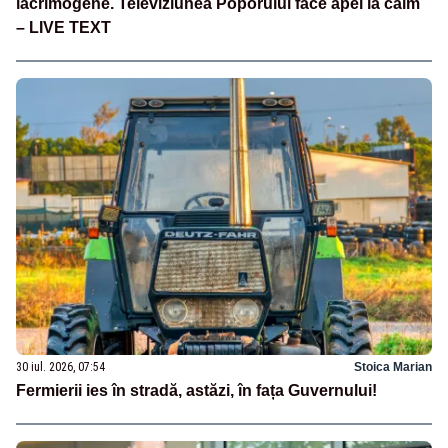
lacrimogene. Televiziunea Poporului face apel la calm
– LIVE TEXT
30 iul. 2026, 07:54
Stoica Marian
Fermierii ies în stradă, astăzi, în fața Guvernului!