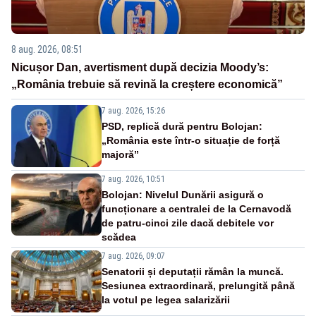
8 aug. 2026, 08:51
Nicușor Dan, avertisment după decizia Moody’s:
„România trebuie să revină la creștere economică”
7 aug. 2026, 15:26
PSD, replică dură pentru Bolojan:
„România este într-o situație de forță
majoră”
7 aug. 2026, 10:51
Bolojan: Nivelul Dunării asigură o
funcționare a centralei de la Cernavodă
de patru-cinci zile dacă debitele vor
scădea
7 aug. 2026, 09:07
Senatorii și deputații rămân la muncă.
Sesiunea extraordinară, prelungită până
la votul pe legea salarizării