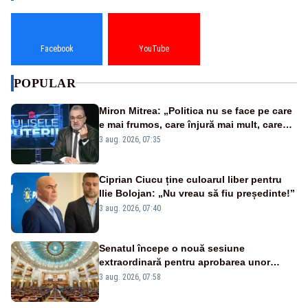
Facebook
YouTube
POPULAR
Miron Mitrea: „Politica nu se face pe care
e mai frumos, care înjură mai mult, care
țipă mai tare, ci pe proiecte”
3 aug. 2026, 07:35
Ciprian Ciucu ține culoarul liber pentru
Ilie Bolojan: „Nu vreau să fiu președinte!”
3 aug. 2026, 07:40
Senatul începe o nouă sesiune
extraordinară pentru aprobarea unor
jaloane din PNRR
3 aug. 2026, 07:58