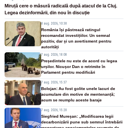
Miruță cere o măsură radicală după atacul de la Cluj.
Legea dezinformării, din nou în discuție
8 aug. 2026, 10:38
România își păstrează ratingul
recomandat investițiilor. Un semnal
pozitiv, dar și un avertisment pentru
autorități
7 aug. 2026, 18:08
Președintele nu este de acord cu legea
urșilor. Nicușor Dan o retrimite în
Parlament pentru modificări
7 aug. 2026, 15:37
Bolojan: Au fost golite unele lacuri de
acumulare din motive de mentenanță;
acum se reumplu aceste baraje
7 aug. 2026, 15:28
Siegfried Mureșan: „Modificarea legii
decarbonizării pune sub semnul întrebării
respectarea angajamentelor asumate de