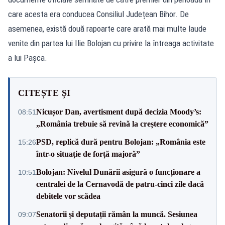
care acesta era conducea Consiliul Județean Bihor. De
asemenea, există două rapoarte care arată mai multe laude
venite din partea lui Ilie Bolojan cu privire la întreaga activitate
a lui Pașca.
CITEȘTE ȘI
Nicușor Dan, avertisment după decizia Moody’s:
08:51
„România trebuie să revină la creștere economică”
PSD, replică dură pentru Bolojan: „România este
15:26
într-o situație de forță majoră”
Bolojan: Nivelul Dunării asigură o funcționare a
10:51
centralei de la Cernavodă de patru-cinci zile dacă
debitele vor scădea
Senatorii și deputații rămân la muncă. Sesiunea
09:07