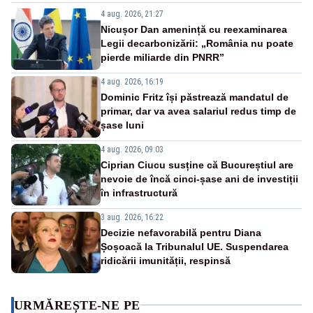
4 aug. 2026, 21:27
Nicușor Dan amenință cu reexaminarea
Legii decarbonizării: „România nu poate
pierde miliarde din PNRR”
4 aug. 2026, 16:19
Dominic Fritz își păstrează mandatul de
primar, dar va avea salariul redus timp de
șase luni
4 aug. 2026, 09:03
Ciprian Ciucu susține că Bucureștiul are
nevoie de încă cinci-șase ani de investiții
în infrastructură
3 aug. 2026, 16:22
Decizie nefavorabilă pentru Diana
Șoșoacă la Tribunalul UE. Suspendarea
ridicării imunității, respinsă
URMĂREȘTE-NE PE