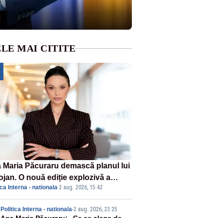
LE MAI CITITE
 Maria Păcuraru demască planul lui
ojan. O nouă ediție explozivă a
ica Interna - nationala
·
2 aug. 2026, 15:42
iunii „Miza Zilei” la Realitatea
US
Politica Interna - nationala
-
2 aug. 2026, 23:25