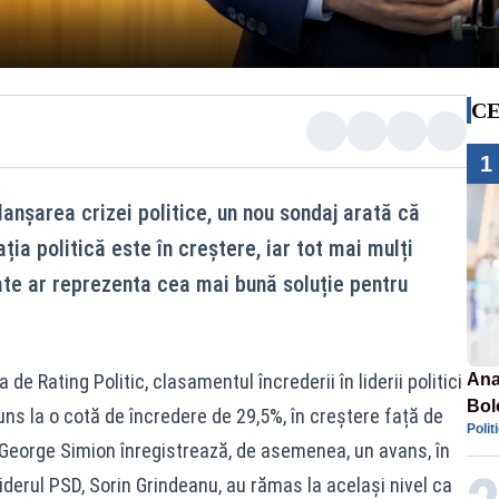
CE
1
anșarea crizei politice, un nou sondaj arată că
ția politică este în creștere, iar tot mai mulți
ate ar reprezenta cea mai bună soluție pentru
 de Rating Politic, clasamentul încrederii în liderii politici
Ana
Bol
uns la o cotă de încredere de 29,5%, în creștere față de
Polit
emis
i George Simion înregistrează, de asemenea, un avans, în
PL
iderul PSD, Sorin Grindeanu, au rămas la același nivel ca