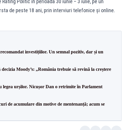
Rating Politic în perioada 30 iunie – 3 iulie, pe un
a de peste 18 ani, prin interviuri telefonice și online.
recomandat investițiilor. Un semnal pozitiv, dar și un
decizia Moody’s: „România trebuie să revină la creștere
u legea urșilor. Nicușor Dan o retrimite în Parlament
lacuri de acumulare din motive de mentenanță; acum se