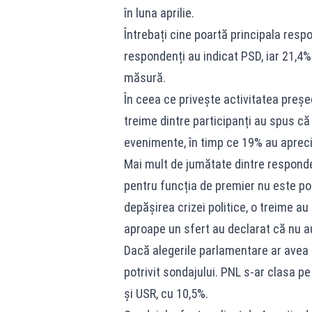
în luna aprilie.
Întrebați cine poartă principala respo
respondenți au indicat PSD, iar 21,4%
măsură.
În ceea ce privește activitatea preșe
treime dintre participanți au spus că 
evenimente, în timp ce 19% au aprecia
Mai mult de jumătate dintre responde
pentru funcția de premier nu este potr
depășirea crizei politice, o treime au
aproape un sfert au declarat că nu au
Dacă alegerile parlamentare ar avea l
potrivit sondajului. PNL s-ar clasa pe
și USR, cu 10,5%.