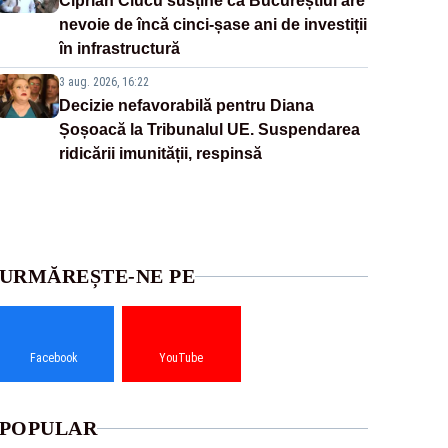
Ciprian Ciucu susține că Bucureștiul are
nevoie de încă cinci-șase ani de investiții
în infrastructură
3 aug. 2026, 16:22
Decizie nefavorabilă pentru Diana
Șoșoacă la Tribunalul UE. Suspendarea
ridicării imunității, respinsă
URMĂREȘTE-NE PE
Facebook
YouTube
POPULAR