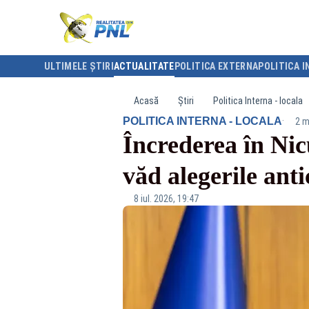
ULTIMELE ȘTIRI
ACTUALITATE
POLITICA EXTERNA
POLITICA I
Acasă
Știri
Politica Interna - locala
·
POLITICA INTERNA - LOCALA
2 m
Încrederea în Nic
văd alegerile anti
8 iul. 2026, 19:47