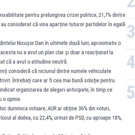
nsabilitate pentru prelungirea crizei politice, 21,7% dintre
 au considerat că vina aparține tuturor partidelor în egală
dintelui Nicușor Dan în ultimele două luni, aproximativ o
acesta nu a avut un plan clar și doar a reacționat la
t că a avut o atitudine neutră.
nți consideră că niciunul dintre numele vehiculate
ivit. Întrebați care ar fi cea mai bună soluție pentru
 indicat organizarea de alegeri anticipate, în timp ce
 o opinie.
oc duminica viitoare, AUR ar obține 36% din voturi,
 locul al doilea, cu 22,4%, urmat de PSD, cu aproape 18%,