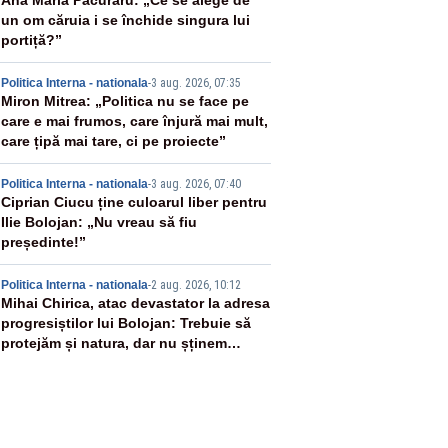
2
Ana Maria Păcuraru: „Ce se alege de
un om căruia i se închide singura lui
portiță?”
3
Politica Interna - nationala
-
3 aug. 2026, 07:35
Miron Mitrea: „Politica nu se face pe
care e mai frumos, care înjură mai mult,
care țipă mai tare, ci pe proiecte”
4
Politica Interna - nationala
-
3 aug. 2026, 07:40
Ciprian Ciucu ține culoarul liber pentru
Ilie Bolojan: „Nu vreau să fiu
președinte!”
5
Politica Interna - nationala
-
2 aug. 2026, 10:12
Mihai Chirica, atac devastator la adresa
progresiștilor lui Bolojan: Trebuie să
protejăm și natura, dar nu șținem
omaneii în stare permanentă de alertă