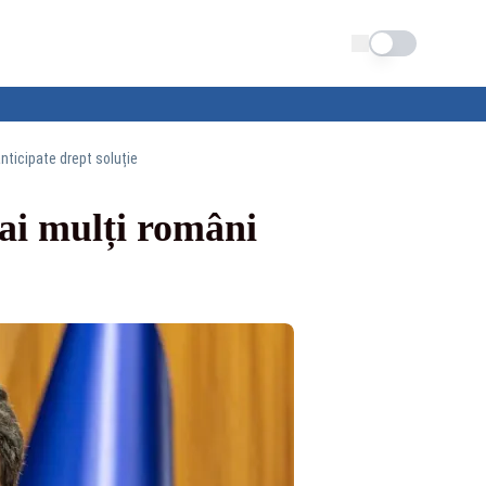
Schimba tema
nticipate drept soluție
mai mulți români