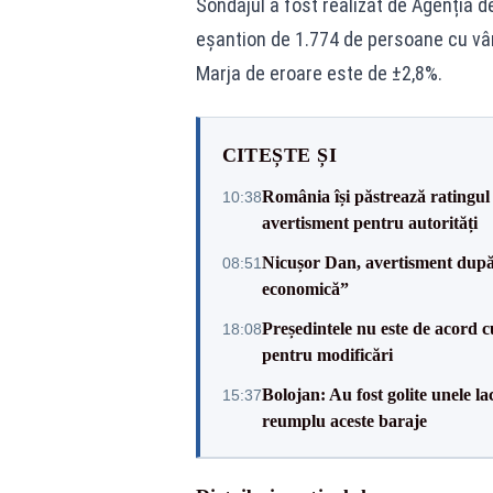
Sondajul a fost realizat de Agenția de 
eșantion de 1.774 de persoane cu vârst
Marja de eroare este de ±2,8%.
CITEȘTE ȘI
România își păstrează ratingul 
10:38
avertisment pentru autorități
Nicușor Dan, avertisment după 
08:51
economică”
Președintele nu este de acord c
18:08
pentru modificări
Bolojan: Au fost golite unele 
15:37
reumplu aceste baraje