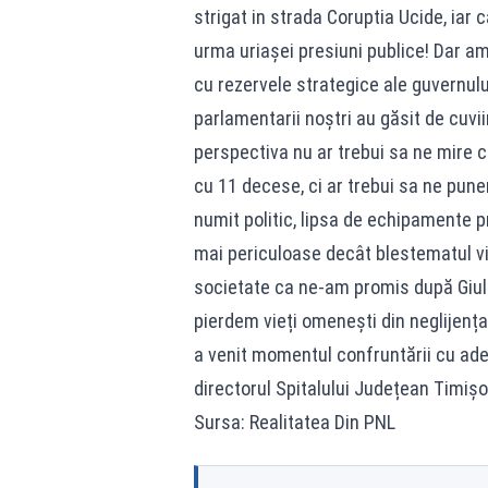
strigat in strada Coruptia Ucide, iar
urma uriașei presiuni publice! Dar am
cu rezervele strategice ale guvernului
parlamentarii noștri au găsit de cuvii
perspectiva nu ar trebui sa ne mire c
cu 11 decese, ci ar trebui sa ne p
numit politic, lipsa de echipamente p
mai periculoase decât blestematul vi
societate ca ne-am promis după Giule
pierdem vieți omenești din neglijenț
a venit momentul confruntării cu adev
directorul Spitalului Județean Timiș
Sursa: Realitatea Din PNL