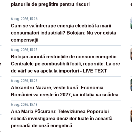
planurile de pregătire pentru riscuri
6 aug. 2026, 15:36
Cum se va întrerupe energia electrică la marii
consumatori industriali? Bolojan: Nu vor exista
compensații
6 aug. 2026, 15:33
Bolojan anunță restricțiile de consum energetic.
e
Centralele pe combustibili fosili, repornite. La ore
de vârf se va apela la importuri - LIVE TEXT
6 aug. 2026, 15:23
Alexandru Nazare, veste bună: Economia
României va crește în 2027, iar inflația va scădea
6 aug. 2026, 15:18
Ana Maria Păcuraru: Televiziunea Poporului
solicită investigarea deciziilor luate în această
perioadă de criză enegetică