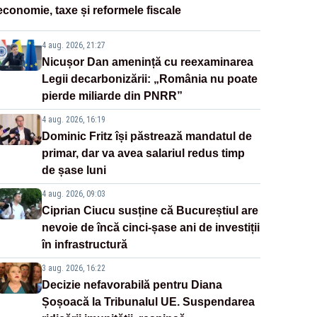
economie, taxe și reformele fiscale
4 aug. 2026, 21:27
Nicușor Dan amenință cu reexaminarea
Legii decarbonizării: „România nu poate
pierde miliarde din PNRR”
4 aug. 2026, 16:19
Dominic Fritz își păstrează mandatul de
primar, dar va avea salariul redus timp
de șase luni
4 aug. 2026, 09:03
Ciprian Ciucu susține că Bucureștiul are
nevoie de încă cinci-șase ani de investiții
în infrastructură
3 aug. 2026, 16:22
Decizie nefavorabilă pentru Diana
Șoșoacă la Tribunalul UE. Suspendarea