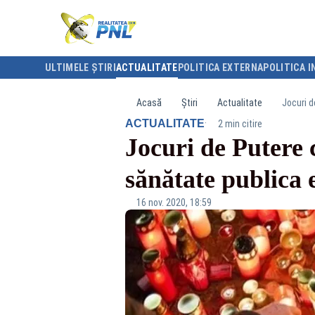
ULTIMELE ȘTIRI
ACTUALITATE
POLITICA EXTERNA
POLITICA I
Acasă
Știri
Actualitate
Jocuri d
·
ACTUALITATE
2 min citire
Jocuri de Putere 
sănătate publica 
16 nov. 2020, 18:59