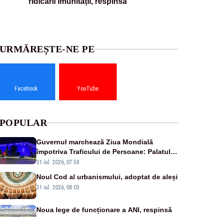
ridicării imunității, respinsă
URMĂREȘTE-NE PE
Facebook
YouTube
POPULAR
Guvernul marchează Ziua Mondială
împotriva Traficului de Persoane: Palatul
Victoria, iluminat în albastru
31 iul. 2026, 07:58
Noul Cod al urbanismului, adoptat de aleși
31 iul. 2026, 08:03
Noua lege de funcționare a ANI, respinsă