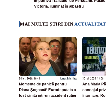
împotriva Traficului de Persoane: Palatu
Victoria, iluminat în albastru
MAI MULTE ȘTIRI DIN
ACTUALITAT
30 iul. 2026, 16:48
Ionuț Nichita
30 iul. 2026, 13:06
Momente de panică pentru
Ana Maria Pă
Diana Șoșoacă! Eurodeputata a
sondajul priv
fost rănită într-un accident rutier
înarmare: Ro
transparență î