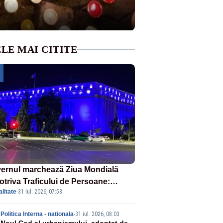
LE MAI CITITE
ernul marchează Ziua Mondială
otriva Traficului de Persoane:
litate
·
31 iul. 2026, 07:58
tul Victoria, iluminat în albastru
Politica Interna - nationala
-
31 iul. 2026, 08:03