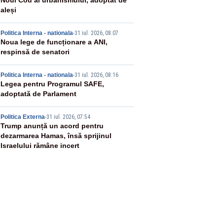
2
Noul Cod al urbanismului, adoptat de
aleși
3
Politica Interna - nationala
-
31 iul. 2026, 08:07
Noua lege de funcționare a ANI,
respinsă de senatori
4
Politica Interna - nationala
-
31 iul. 2026, 08:16
Legea pentru Programul SAFE,
adoptată de Parlament
5
Politica Externa
-
31 iul. 2026, 07:54
Trump anunță un acord pentru
dezarmarea Hamas, însă sprijinul
Israelului rămâne incert