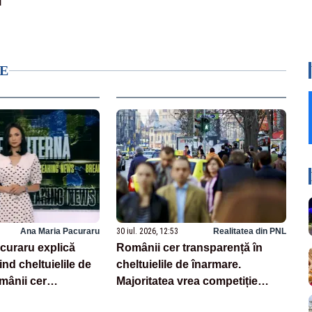
l
E
Ana Maria Pacuraru
30 iul. 2026, 12:53
Realitatea din PNL
curaru explică
Românii cer transparență în
ind cheltuielile de
cheltuielile de înarmare.
mânii cer
Majoritatea vrea competiție
n achiziții și un
reală și industrie locală –