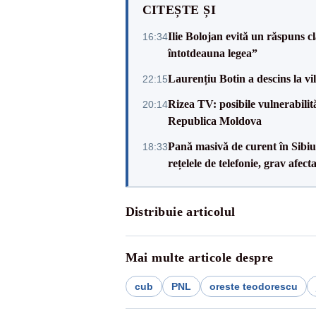
CITEȘTE ȘI
Ilie Bolojan evită un răspuns c
16:34
întotdeauna legea”
Laurențiu Botin a descins la vil
22:15
Rizea TV: posibile vulnerabilit
20:14
Republica Moldova
Pană masivă de curent în Sibiu ș
18:33
rețelele de telefonie, grav afect
Distribuie articolul
Mai multe articole despre
cub
PNL
oreste teodorescu