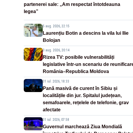
partenerei sale: „Am respectat întotdeauna
legea”
5 aug. 2026, 22:15
Laurențiu Botin a descins la vila lui Ilie
Bolojan
3 aug. 2026, 20:14
Rizea TV: posibile vulnerabilități
legislative într-un scenariu de reunificar
România–Republica Moldova
31 iul. 2026, 18:33
Pană masivă de curent în Sibiu și
localitățile din jur. Spitalul județean,
semafoarele, rețelele de telefonie, grav
afectate
31 iul. 2026, 07:58
Guvernul marchează Ziua Mondială