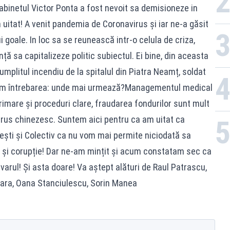
 cabinetul Victor Ponta a fost nevoit sa demisioneze in
 uitat! A venit pandemia de Coronavirus și iar ne-a găsit
 goale. In loc sa se reunească intr-o celula de criza,
nță sa capitalizeze politic subiectul. Ei bine, din aceasta
umplitul incendiu de la spitalul din Piatra Neamț, soldat
unem întrebarea: unde mai urmează?Managementul medical
rimare și proceduri clare, fraudarea fondurilor sunt mult
rus chinezesc. Suntem aici pentru ca am uitat ca
ști și Colectiv ca nu vom mai permite niciodată sa
a și corupție! Dar ne-am mințit și acum constatam sec ca
arul! Și asta doare! Va aștept alături de Raul Patrascu,
oara, Oana Stanciulescu, Sorin Manea