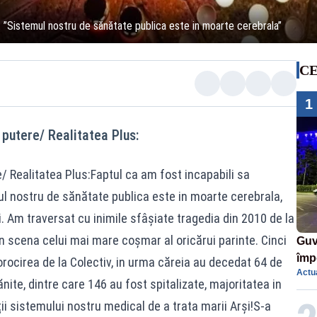
”Sistemul nostru de sănătate publica este in moarte cerebrala”
CE
1
 putere/ Realitatea Plus:
/ Realitatea Plus:Faptul ca am fost incapabili sa
 nostru de sănătate publica este in moarte cerebrala,
. Am traversat cu inimile sfâșiate tragedia din 2010 de la
n scena celui mai mare coșmar al oricărui parinte. Cinci
Guv
împ
rocirea de la Colectiv, in urma căreia au decedat 64 de
Actua
Pala
ite, dintre care 146 au fost spitalizate, majoritatea in
i sistemului nostru medical de a trata marii Arși!S-a