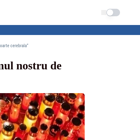
Schimba tema
oarte cerebrala”
mul nostru de