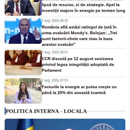
lipsă de resurse, ci de strategie. Apel la
investiții majore în energie pe termen lung
7 aug. 2026, 08:42
România află astăzi ratingul de țară în
urma evaluării Moody’s. Bolojan: „Trei
sunt factorii-cheie care stau la baza
acestor evaluări”
7 aug. 2026, 08:21
CCR discută pe 12 august sesizarea
privind legea integrității adoptată de
Parlament
7 aug. 2026, 07:53
Facturile la energie ar putea crește cu
până la 20% din această toamnă
POLITICA INTERNA - LOCALA