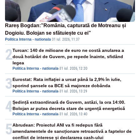
Rareș Bogdan:”România, capturată de Motreanu și
Dogioiu. Bolojan se sfătuiește cu ei”
Politica Interna - nationala
·
31 iul. 2026, 11:37
2
Turcan: 140 de milioane de euro ne costă anularea a
două hotărâri de Guvern, pe repede înainte, sfidând
legea
Politica Interna - nationala
-
31 iul. 2026, 12:20
3
Eurostat: Rata inflaţiei a urcat până la 2,9% în iulie,
sporind şansele ca BCE să majoreze dobânda
Politica Interna - nationala
-
31 iul. 2026, 13:29
4
Ședință extraordinară de Guvern, astăzi, la ora 14:00.
Bolojan ar putea decreta stare de urgență energetică
Politica Interna - nationala
-
31 iul. 2026, 13:40
5
Abrudean: Proiectul ANI va fi redepus fără
amendamentele de sancționare retroactivă a faptelor de
conflict de interese și declararea cash-ului