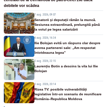
debitele vor scădea
7 aug. 2026, 09:07
Senatorii și deputații rămân la muncă.
Sesiunea extraordinară, prelungită până
la votul pe legea salarizării
6 aug. 2026, 16:34
Ilie Bolojan evită un răspuns clar despre
averea partenerei sale: „Am respectat
întotdeauna legea”
5 aug. 2026, 22:15
Laurențiu Botin a descins la vila lui Ilie
Bolojan
3 aug. 2026, 20:14
Rizea TV: posibile vulnerabilități
legislative într-un scenariu de reunificare
România–Republica Moldova