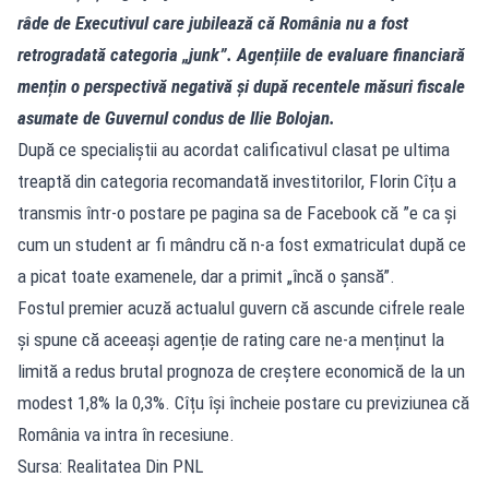
râde de Executivul care jubilează că România nu a fost
retrogradată categoria „junk”. Agențiile de evaluare financiară
mențin o perspectivă negativă și după recentele măsuri fiscale
asumate de Guvernul condus de Ilie Bolojan.
După ce specialiștii au acordat calificativul clasat pe ultima
treaptă din categoria recomandată investitorilor, Florin Cîțu a
transmis într-o postare pe pagina sa de Facebook că ”e ca și
cum un student ar fi mândru că n-a fost exmatriculat după ce
a picat toate examenele, dar a primit „încă o șansă”.
Fostul premier acuză actualul guvern că ascunde cifrele reale
și spune că aceeași agenție de rating care ne-a menținut la
limită a redus brutal prognoza de creștere economică de la un
modest 1,8% la 0,3%. Cîțu își încheie postare cu previziunea că
România va intra în recesiune.
Sursa: Realitatea Din PNL