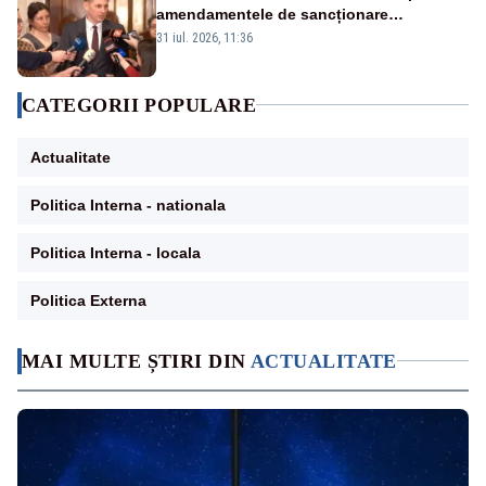
amendamentele de sancționare
retroactivă a faptelor de conflict de
31 iul. 2026, 11:36
interese și declararea cash-ului
CATEGORII POPULARE
Actualitate
Politica Interna - nationala
Politica Interna - locala
Politica Externa
MAI MULTE ȘTIRI DIN
ACTUALITATE