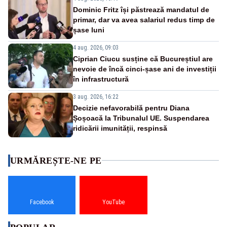
Dominic Fritz își păstrează mandatul de
primar, dar va avea salariul redus timp de
șase luni
4 aug. 2026, 09:03
Ciprian Ciucu susține că Bucureștiul are
nevoie de încă cinci-șase ani de investiții
în infrastructură
3 aug. 2026, 16:22
Decizie nefavorabilă pentru Diana
Șoșoacă la Tribunalul UE. Suspendarea
ridicării imunității, respinsă
URMĂREȘTE-NE PE
Facebook
YouTube