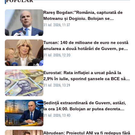
POPULAR
Rareș Bogdan:”România, capturată de
Motreanu și Dogioiu. Bolojan se
sfătuiește cu ei”
31 iul. 2026, 11:37
Turcan: 140 de milioane de euro ne costă
anularea a două hotărâri de Guvern, pe
repede înainte, sfidând legea
31 iul. 2026, 12:20
Eurostat: Rata inflaţiei a urcat până la
2,9% în iulie, sporind şansele ca BCE să
majoreze dobânda
31 iul. 2026, 13:29
Ședință extraordinară de Guvern, astăzi,
la ora 14:00. Bolojan ar putea decreta
stare de urgență energetică
31 iul. 2026, 13:40
Abrudean: Proiectul ANI va fi redepus fără