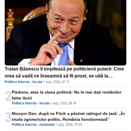
Traian Băsescu îi torpilează pe politicienii puterii: Cine
vrea să vadă ce înseamnă să fii prost, se uită la
Politica Interna - locala
·
1 aug. 2026, 07:13
România
2
Piedone, atac la clasa politică: Nu le mai dați românilor
false iluzii
Politica Interna - locala
-
1 aug. 2026, 08:47
3
Nicușor Dan, după ce Fitch a păstrat ratingul de țară: „În
ciuda zgomotului politic, România funcționează”
Politica Interna - nationala
-
1 aug. 2026, 10:34