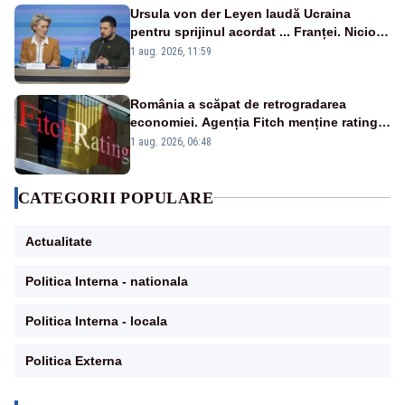
Ursula von der Leyen laudă Ucraina
pentru sprijinul acordat ... Franței. Nicio
reacție privind ajutorul energetic promis
1 aug. 2026, 11:59
României
România a scăpat de retrogradarea
economiei. Agenția Fitch menține ratingul
„BBB-” cu perspectivă negativă
1 aug. 2026, 06:48
CATEGORII POPULARE
Actualitate
Politica Interna - nationala
Politica Interna - locala
Politica Externa