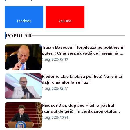
Facebook
YouTube
POPULAR
Traian Băsescu îi torpilează pe politicienii
puterii: Cine vrea să vadă ce înseamnă să
fii prost, se uită la România
1 aug. 2026, 07:13
Piedone, atac la clasa politică: Nu le mai
dați românilor false iluzii
1 aug. 2026, 08:47
Nicușor Dan, după ce Fitch a păstrat
ratingul de țară: „În ciuda zgomotului
politic, România funcționează”
1 aug. 2026, 10:34