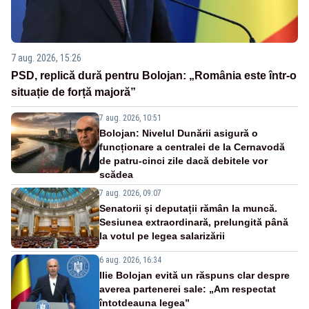
7 aug. 2026, 15:26
PSD, replică dură pentru Bolojan: „România este într-o
situație de forță majoră”
7 aug. 2026, 10:51
Bolojan: Nivelul Dunării asigură o
funcționare a centralei de la Cernavodă
de patru-cinci zile dacă debitele vor
scădea
7 aug. 2026, 09:07
Senatorii și deputații rămân la muncă.
Sesiunea extraordinară, prelungită până
la votul pe legea salarizării
6 aug. 2026, 16:34
Ilie Bolojan evită un răspuns clar despre
averea partenerei sale: „Am respectat
întotdeauna legea”