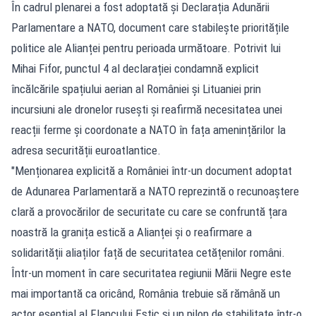
În cadrul plenarei a fost adoptată și Declarația Adunării
Parlamentare a NATO, document care stabilește prioritățile
politice ale Alianței pentru perioada următoare. Potrivit lui
Mihai Fifor, punctul 4 al declarației condamnă explicit
încălcările spațiului aerian al României și Lituaniei prin
incursiuni ale dronelor rusești și reafirmă necesitatea unei
reacții ferme și coordonate a NATO în fața amenințărilor la
adresa securității euroatlantice.
"Menționarea explicită a României într-un document adoptat
de Adunarea Parlamentară a NATO reprezintă o recunoaștere
clară a provocărilor de securitate cu care se confruntă țara
noastră la granița estică a Alianței și o reafirmare a
solidarității aliaților față de securitatea cetățenilor români.
Într-un moment în care securitatea regiunii Mării Negre este
mai importantă ca oricând, România trebuie să rămână un
actor esențial al Flancului Estic și un pilon de stabilitate într-o