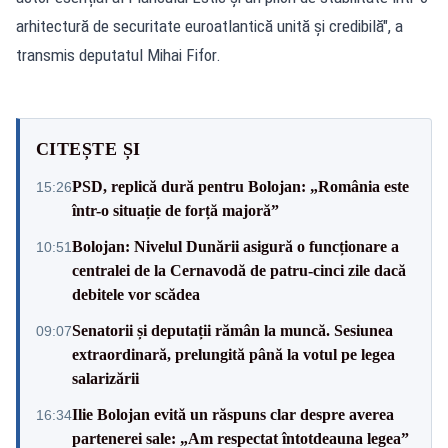
arhitectură de securitate euroatlantică unită și credibilă", a
transmis deputatul Mihai Fifor.
CITEȘTE ȘI
PSD, replică dură pentru Bolojan: „România este
15:26
într-o situație de forță majoră”
Bolojan: Nivelul Dunării asigură o funcționare a
10:51
centralei de la Cernavodă de patru-cinci zile dacă
debitele vor scădea
Senatorii și deputații rămân la muncă. Sesiunea
09:07
extraordinară, prelungită până la votul pe legea
salarizării
Ilie Bolojan evită un răspuns clar despre averea
16:34
partenerei sale: „Am respectat întotdeauna legea”