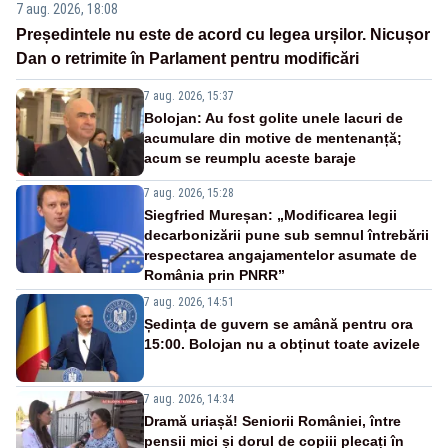
7 aug. 2026, 18:08
Președintele nu este de acord cu legea urșilor. Nicușor
Dan o retrimite în Parlament pentru modificări
7 aug. 2026, 15:37
Bolojan: Au fost golite unele lacuri de
acumulare din motive de mentenanță;
acum se reumplu aceste baraje
7 aug. 2026, 15:28
Siegfried Mureșan: „Modificarea legii
decarbonizării pune sub semnul întrebării
respectarea angajamentelor asumate de
România prin PNRR”
7 aug. 2026, 14:51
Ședința de guvern se amână pentru ora
15:00. Bolojan nu a obținut toate avizele
7 aug. 2026, 14:34
Dramă uriașă! Seniorii României, între
pensii mici și dorul de copiii plecați în