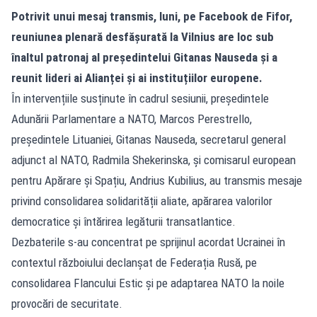
Potrivit unui mesaj transmis, luni, pe Facebook de Fifor,
reuniunea plenară desfășurată la Vilnius are loc sub
înaltul patronaj al președintelui Gitanas Nauseda și a
reunit lideri ai Alianței și ai instituțiilor europene.
În intervențiile susținute în cadrul sesiunii, președintele
Adunării Parlamentare a NATO, Marcos Perestrello,
președintele Lituaniei, Gitanas Nauseda, secretarul general
adjunct al NATO, Radmila Shekerinska, și comisarul european
pentru Apărare și Spațiu, Andrius Kubilius, au transmis mesaje
privind consolidarea solidarității aliate, apărarea valorilor
democratice și întărirea legăturii transatlantice.
Dezbaterile s-au concentrat pe sprijinul acordat Ucrainei în
contextul războiului declanșat de Federația Rusă, pe
consolidarea Flancului Estic și pe adaptarea NATO la noile
provocări de securitate.