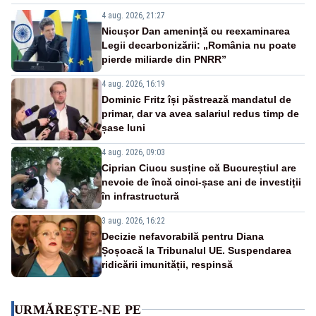
4 aug. 2026, 21:27
Nicușor Dan amenință cu reexaminarea
Legii decarbonizării: „România nu poate
pierde miliarde din PNRR”
4 aug. 2026, 16:19
Dominic Fritz își păstrează mandatul de
primar, dar va avea salariul redus timp de
șase luni
4 aug. 2026, 09:03
Ciprian Ciucu susține că Bucureștiul are
nevoie de încă cinci-șase ani de investiții
în infrastructură
3 aug. 2026, 16:22
Decizie nefavorabilă pentru Diana
Șoșoacă la Tribunalul UE. Suspendarea
ridicării imunității, respinsă
URMĂREȘTE-NE PE