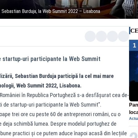
zării, Sebastian Burduja, la Web Summit 2022 – Lisabona
CE
1
de startup-uri participante la Web Summit
talizării, Sebastian Burduja participă la cel mai mare
nologii, Web Summit 2022, Lisabona.
 României în Republica Portugheză s-a desfășurat cea de-
ti de startup-uri participante la Web Summit".
Pan
loca
ape trei ore cu peste 60 de antreprenori români, cu o
Actua
sema
are deja schimbă lumea. Despre modelul portughez de
afe
 bune practici și ce putem aduce înapoi acasă din lecțiile