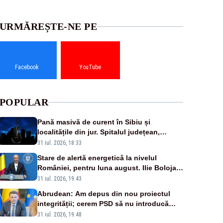
URMĂREȘTE-NE PE
Facebook
YouTube
POPULAR
Pană masivă de curent în Sibiu și
localitățile din jur. Spitalul județean,
semafoarele, rețelele de telefonie, grav
31 iul. 2026, 18:33
afectate
Stare de alertă energetică la nivelul
României, pentru luna august. Ilie Bolojan
a anunțat importuri și posibile restricții –
31 iul. 2026, 19:43
VIDEO
Abrudean: Am depus din nou proiectul
integrității; cerem PSD să nu introducă
amendamente otrăvite, neconstituționale
31 iul. 2026, 19:48