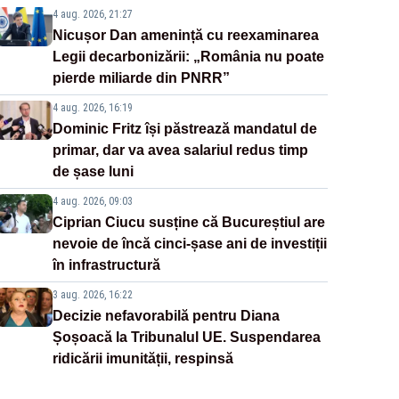
4 aug. 2026, 21:27
Nicușor Dan amenință cu reexaminarea
Legii decarbonizării: „România nu poate
pierde miliarde din PNRR”
4 aug. 2026, 16:19
Dominic Fritz își păstrează mandatul de
primar, dar va avea salariul redus timp
de șase luni
4 aug. 2026, 09:03
Ciprian Ciucu susține că Bucureștiul are
nevoie de încă cinci-șase ani de investiții
în infrastructură
3 aug. 2026, 16:22
Decizie nefavorabilă pentru Diana
Șoșoacă la Tribunalul UE. Suspendarea
ridicării imunității, respinsă