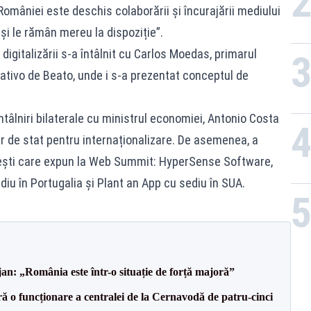
omâniei este deschis colaborării și încurajării mediului
 și le rămân mereu la dispoziție”.
i digitalizării s-a întâlnit cu Carlos Moedas, primarul
eativo de Beato, unde i s-a prezentat conceptul de
ntâlniri bilaterale cu ministrul economiei, Antonio Costa
ar de stat pentru internaționalizare. De asemenea, a
nești care expun la Web Summit: HyperSense Software,
iu în Portugalia și Plant an App cu sediu în SUA.
an: „România este într-o situație de forță majoră”
ă o funcționare a centralei de la Cernavodă de patru-cinci