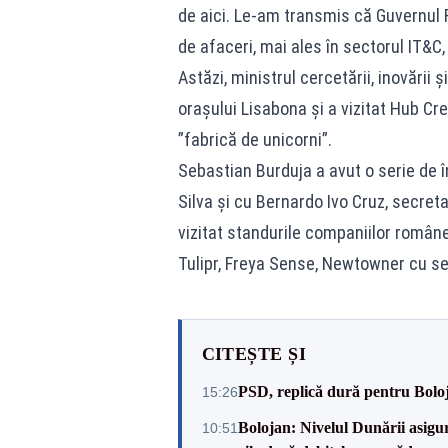
de aici. Le-am transmis că Guvernul R
de afaceri, mai ales în sectorul IT&C,
Astăzi, ministrul cercetării, inovării ș
orașului Lisabona și a vizitat Hub Cr
”fabrică de unicorni”.
Sebastian Burduja a avut o serie de î
Silva și cu Bernardo Ivo Cruz, secret
vizitat standurile companiilor româ
Tulipr, Freya Sense, Newtowner cu sed
CITEȘTE ȘI
PSD, replică dură pentru Boloj
15:26
Bolojan: Nivelul Dunării asigur
10:51