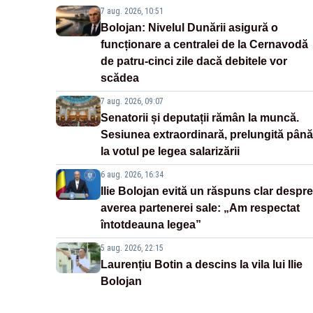
7 aug. 2026, 10:51
Bolojan: Nivelul Dunării asigură o
funcționare a centralei de la Cernavodă
de patru-cinci zile dacă debitele vor
scădea
7 aug. 2026, 09:07
Senatorii și deputații rămân la muncă.
Sesiunea extraordinară, prelungită până
la votul pe legea salarizării
6 aug. 2026, 16:34
Ilie Bolojan evită un răspuns clar despre
averea partenerei sale: „Am respectat
întotdeauna legea”
5 aug. 2026, 22:15
Laurențiu Botin a descins la vila lui Ilie
Bolojan