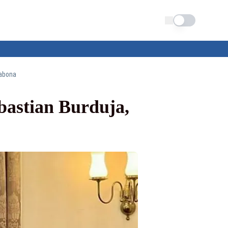
Schimba tema
sabona
Sebastian Burduja,