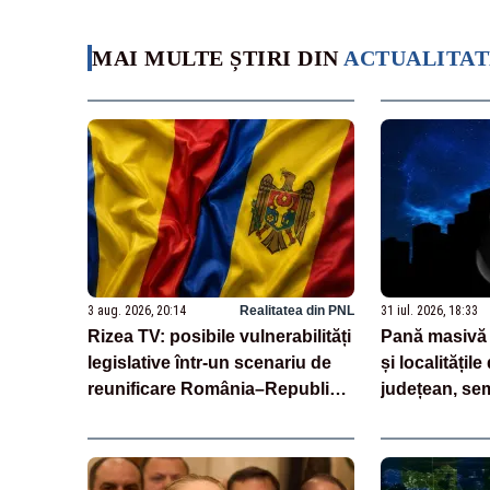
MAI MULTE ȘTIRI DIN
ACTUALITAT
3 aug. 2026, 20:14
Realitatea din PNL
31 iul. 2026, 18:33
Rizea TV: posibile vulnerabilități
Pană masivă 
legislative într-un scenariu de
și localitățile
reunificare România–Republica
județean, sem
Moldova
de telefonie,