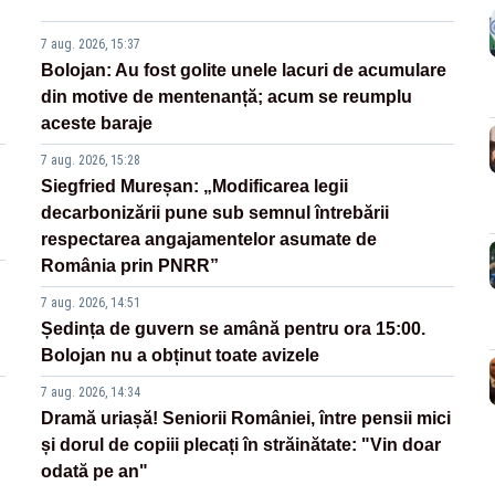
7 aug. 2026, 15:37
Bolojan: Au fost golite unele lacuri de acumulare
din motive de mentenanță; acum se reumplu
aceste baraje
7 aug. 2026, 15:28
Siegfried Mureșan: „Modificarea legii
decarbonizării pune sub semnul întrebării
respectarea angajamentelor asumate de
România prin PNRR”
7 aug. 2026, 14:51
Ședința de guvern se amână pentru ora 15:00.
Bolojan nu a obținut toate avizele
7 aug. 2026, 14:34
Dramă uriașă! Seniorii României, între pensii mici
și dorul de copiii plecați în străinătate: "Vin doar
odată pe an"