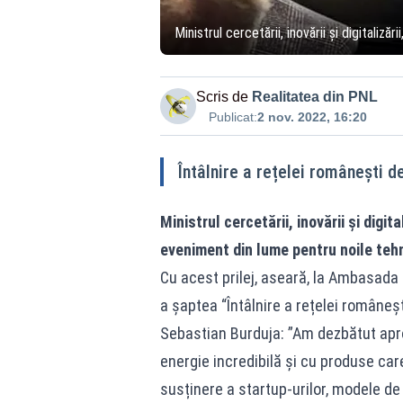
Ministrul cercetării, inovării și digitali
Scris de
Realitatea din PNL
Publicat:
2 nov. 2022, 16:20
Întâlnire a rețelei românești 
Ministrul cercetării, inovării și digi
eveniment din lume pentru noile teh
Cu acest prilej, aseară, la Ambasada
a șaptea “Întâlnire a rețelei româneș
Sebastian Burduja: ”Am dezbătut apro
energie incredibilă și cu produse c
susținere a startup-urilor, modele de