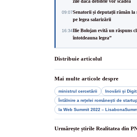
zile dacă debitele vor scădea
Senatorii și deputații rămân la
09:07
pe legea salarizării
Ilie Bolojan evită un răspuns c
16:34
întotdeauna legea”
Distribuie articolul
Mai multe articole despre
ministrul cercetării
Inovării și Digit
Întâlnire a rețelei românești de startu
la Web Summit 2022 – LisabonaSumm
Urmărește știrile Realitatea din P