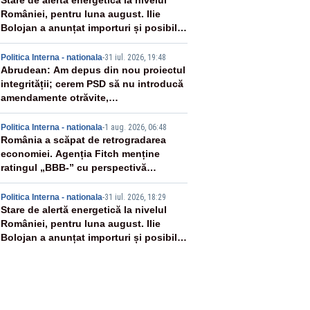
2
Stare de alertă energetică la nivelul
României, pentru luna august. Ilie
Bolojan a anunțat importuri și posibile
restricții – VIDEO
3
Politica Interna - nationala
-
31 iul. 2026, 19:48
Abrudean: Am depus din nou proiectul
integrității; cerem PSD să nu introducă
amendamente otrăvite,
neconstituționale
4
Politica Interna - nationala
-
1 aug. 2026, 06:48
România a scăpat de retrogradarea
economiei. Agenția Fitch menține
ratingul „BBB-” cu perspectivă
negativă
5
Politica Interna - nationala
-
31 iul. 2026, 18:29
Stare de alertă energetică la nivelul
României, pentru luna august. Ilie
Bolojan a anunțat importuri și posibile
restricții – VIDEO