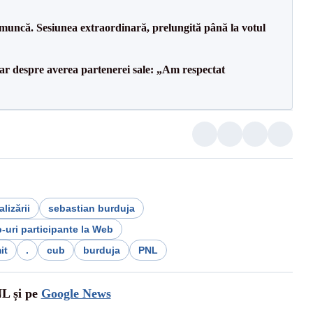
 muncă. Sesiunea extraordinară, prelungită până la votul
lar despre averea partenerei sale: „Am respectat
alizării
sebastian burduja
p-uri participante la Web
it
.
cub
burduja
PNL
NL și pe
Google News