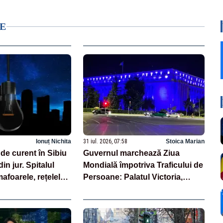
E
Ionuț Nichita
31 iul. 2026, 07:58
Stoica Marian
de curent în Sibiu
Guvernul marchează Ziua
 din jur. Spitalul
Mondială împotriva Traficului de
afoarele, rețelele
Persoane: Palatul Victoria,
 grav afectate
iluminat în albastru