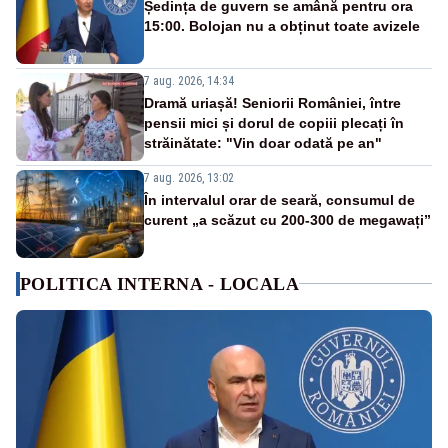
Ședința de guvern se amână pentru ora
15:00. Bolojan nu a obținut toate avizele
7 aug. 2026, 14:34
Dramă uriașă! Seniorii României, între
pensii mici și dorul de copiii plecați în
străinătate: "Vin doar odată pe an"
7 aug. 2026, 13:02
În intervalul orar de seară, consumul de
curent „a scăzut cu 200-300 de megawați”
POLITICA INTERNA - LOCALA