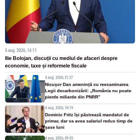
5 aug. 2026, 16:11
Ilie Bolojan, discuții cu mediul de afaceri despre
economie, taxe și reformele fiscale
4 aug. 2026, 21:27
Nicușor Dan amenință cu reexaminarea
Legii decarbonizării: „România nu poate
pierde miliarde din PNRR”
4 aug. 2026, 16:19
Dominic Fritz își păstrează mandatul de
primar, dar va avea salariul redus timp de
șase luni
4 aug. 2026, 09:03