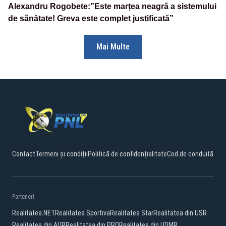
Alexandru Rogobete:”Este marțea neagră a sistemului
de sănătate! Greva este complet justificată”
Mai Multe
Contact
Termeni și condiții
Politică de confidențialitate
Cod de conduită
Parteneri:
Realitatea.NET
Realitatea Sportiva
Realitatea Star
Realitatea din USR
Realitatea din AUR
Realitatea din PRO
Realitatea din UDMR