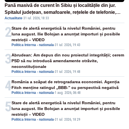
Pană masivă de curent în Sibiu și localitățile din jur.
Spitalul județean, semafoarele, rețelele de telefonie,
Actualitate
·
31 iul. 2026, 18:33
grav afectate
2
Stare de alertă energetică la nivelul României, pentru
luna august. Ilie Bolojan a anunțat importuri și posibile
restricții – VIDEO
Politica Interna - nationala
-
31 iul. 2026, 19:43
3
Abrudean: Am depus din nou proiectul integrității; cerem
PSD să nu introducă amendamente otrăvite,
neconstituționale
Politica Interna - nationala
-
31 iul. 2026, 19:48
4
România a scăpat de retrogradarea economiei. Agenția
Fitch menține ratingul „BBB-” cu perspectivă negativă
Politica Interna - nationala
-
1 aug. 2026, 06:48
5
Stare de alertă energetică la nivelul României, pentru
luna august. Ilie Bolojan a anunțat importuri și posibile
restricții – VIDEO
Politica Interna - nationala
-
31 iul. 2026, 18:29