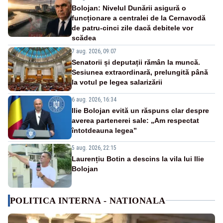
Bolojan: Nivelul Dunării asigură o
funcționare a centralei de la Cernavodă
de patru-cinci zile dacă debitele vor
scădea
7 aug. 2026, 09:07
Senatorii și deputații rămân la muncă.
Sesiunea extraordinară, prelungită până
la votul pe legea salarizării
6 aug. 2026, 16:34
Ilie Bolojan evită un răspuns clar despre
averea partenerei sale: „Am respectat
întotdeauna legea”
5 aug. 2026, 22:15
Laurențiu Botin a descins la vila lui Ilie
Bolojan
POLITICA INTERNA - NATIONALA