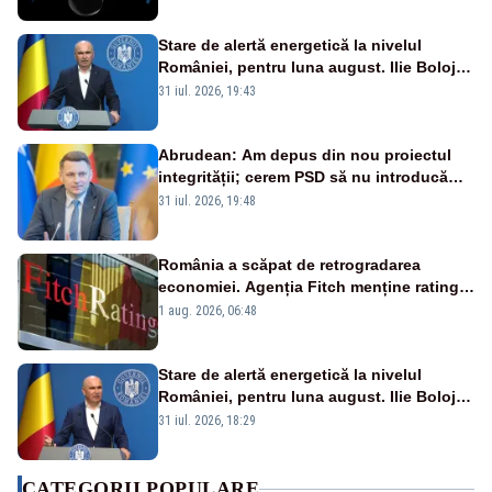
afectate
Stare de alertă energetică la nivelul
României, pentru luna august. Ilie Bolojan
a anunțat importuri și posibile restricții –
31 iul. 2026, 19:43
VIDEO
Abrudean: Am depus din nou proiectul
integrității; cerem PSD să nu introducă
amendamente otrăvite, neconstituționale
31 iul. 2026, 19:48
România a scăpat de retrogradarea
economiei. Agenția Fitch menține ratingul
„BBB-” cu perspectivă negativă
1 aug. 2026, 06:48
Stare de alertă energetică la nivelul
României, pentru luna august. Ilie Bolojan
a anunțat importuri și posibile restricții –
31 iul. 2026, 18:29
VIDEO
CATEGORII POPULARE