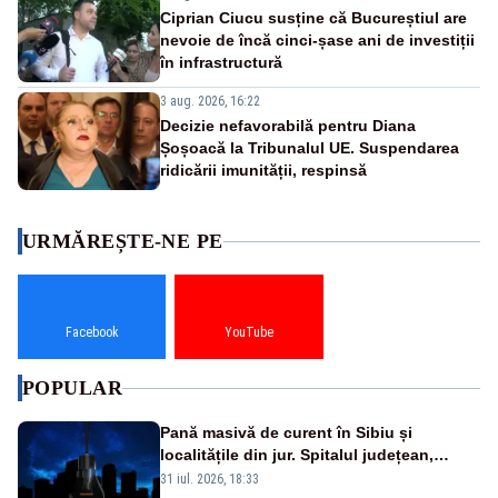
Ciprian Ciucu susține că Bucureștiul are
nevoie de încă cinci-șase ani de investiții
în infrastructură
3 aug. 2026, 16:22
Decizie nefavorabilă pentru Diana
Șoșoacă la Tribunalul UE. Suspendarea
ridicării imunității, respinsă
URMĂREȘTE-NE PE
Facebook
YouTube
POPULAR
Pană masivă de curent în Sibiu și
localitățile din jur. Spitalul județean,
semafoarele, rețelele de telefonie, grav
31 iul. 2026, 18:33