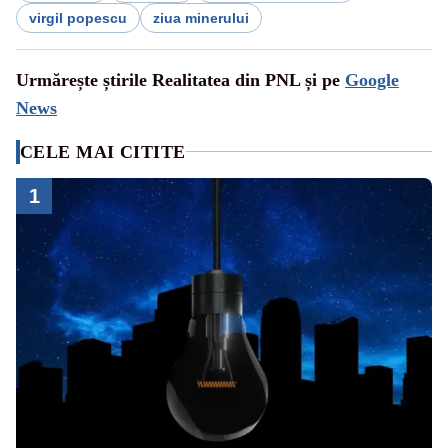
virgil popescu
ziua minerului
Urmărește știrile Realitatea din PNL și pe
Google
News
CELE MAI CITITE
1