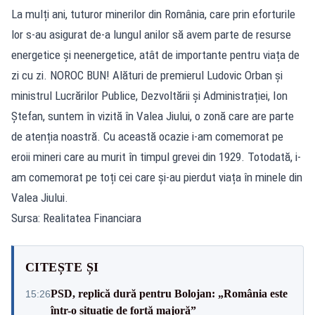
La mulți ani, tuturor minerilor din România, care prin eforturile
lor s-au asigurat de-a lungul anilor să avem parte de resurse
energetice și neenergetice, atât de importante pentru viața de
zi cu zi. NOROC BUN! Alături de premierul Ludovic Orban și
ministrul Lucrărilor Publice, Dezvoltării și Administrației, Ion
Ștefan, suntem în vizită în Valea Jiului, o zonă care are parte
de atenția noastră. Cu această ocazie i-am comemorat pe
eroii mineri care au murit în timpul grevei din 1929. Totodată, i-
am comemorat pe toți cei care și-au pierdut viața în minele din
Valea Jiului.
Sursa: Realitatea Financiara
CITEȘTE ȘI
PSD, replică dură pentru Bolojan: „România este
15:26
într-o situație de forță majoră”