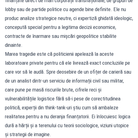
finanțate direct de mari corporații transnaționale, de grupuri de
lobby sau de partide politice cu agende bine definite. Ele nu
produc analize strategice neutre, ci expertiză ghidată ideologic,
concepută special pentru a legitima decizii economice,
contracte de înarmare sau mișcări geopolitice stabilite
dinainte.
Marea tragedie este că politicienii apelează la aceste
laboratoare private pentru că ele livrează exact concluziile pe
care vor să le audă. Spre deosebire de un ofițer de carieră sau
de un analist dintr-un serviciu de informații civil sau militar,
care pune pe masă riscurile brute, cifrele reci și
vulnerabilitățile logistice fără să-i pese de corectitudinea
politică, experții din think-tank-uri știu cum să ambaleze
realitatea pentru a nu deranja finanțatorii. Ei înlocuiesc logica
dură a hărții și a terenului cu teorii sociologice, viziuni utopice
și strategii de imagine.