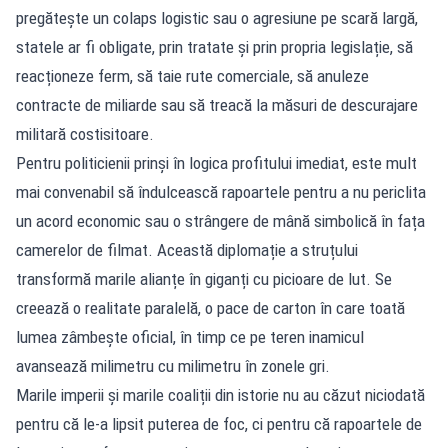
pregătește un colaps logistic sau o agresiune pe scară largă,
statele ar fi obligate, prin tratate și prin propria legislație, să
reacționeze ferm, să taie rute comerciale, să anuleze
contracte de miliarde sau să treacă la măsuri de descurajare
militară costisitoare.
Pentru politicienii prinși în logica profitului imediat, este mult
mai convenabil să îndulcească rapoartele pentru a nu periclita
un acord economic sau o strângere de mână simbolică în fața
camerelor de filmat. Această diplomație a struțului
transformă marile alianțe în giganți cu picioare de lut. Se
creează o realitate paralelă, o pace de carton în care toată
lumea zâmbește oficial, în timp ce pe teren inamicul
avansează milimetru cu milimetru în zonele gri.
Marile imperii și marile coaliții din istorie nu au căzut niciodată
pentru că le-a lipsit puterea de foc, ci pentru că rapoartele de