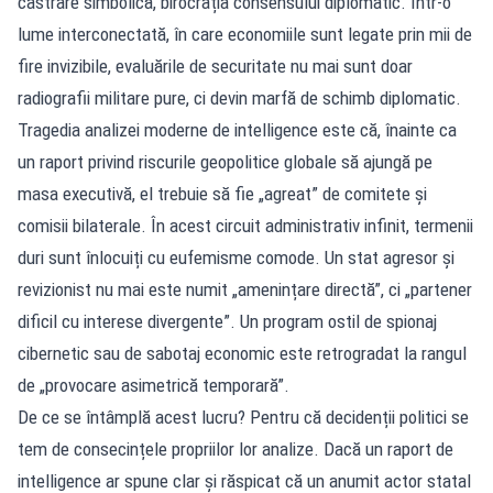
castrare simbolică, birocrația consensului diplomatic. Într-o
lume interconectată, în care economiile sunt legate prin mii de
fire invizibile, evaluările de securitate nu mai sunt doar
radiografii militare pure, ci devin marfă de schimb diplomatic.
Tragedia analizei moderne de intelligence este că, înainte ca
un raport privind riscurile geopolitice globale să ajungă pe
masa executivă, el trebuie să fie „agreat” de comitete și
comisii bilaterale. În acest circuit administrativ infinit, termenii
duri sunt înlocuiți cu eufemisme comode. Un stat agresor și
revizionist nu mai este numit „amenințare directă”, ci „partener
dificil cu interese divergente”. Un program ostil de spionaj
cibernetic sau de sabotaj economic este retrogradat la rangul
de „provocare asimetrică temporară”.
De ce se întâmplă acest lucru? Pentru că decidenții politici se
tem de consecințele propriilor lor analize. Dacă un raport de
intelligence ar spune clar și răspicat că un anumit actor statal