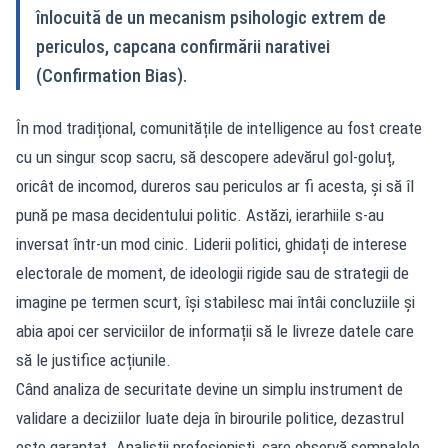
înlocuită de un mecanism psihologic extrem de
periculos, capcana confirmării narativei
(Confirmation Bias).
În mod tradițional, comunitățile de intelligence au fost create
cu un singur scop sacru, să descopere adevărul gol-goluț,
oricât de incomod, dureros sau periculos ar fi acesta, și să îl
pună pe masa decidentului politic. Astăzi, ierarhiile s-au
inversat într-un mod cinic. Liderii politici, ghidați de interese
electorale de moment, de ideologii rigide sau de strategii de
imagine pe termen scurt, își stabilesc mai întâi concluziile și
abia apoi cer serviciilor de informații să le livreze datele care
să le justifice acțiunile.
Când analiza de securitate devine un simplu instrument de
validare a deciziilor luate deja în birourile politice, dezastrul
este garantat. Analiștii profesioniști, care observă semnalele