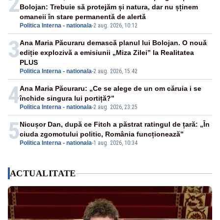
2
Bolojan: Trebuie să protejăm și natura, dar nu șținem
omaneii în stare permanentă de alertă
Politica Interna - nationala
-
2 aug. 2026, 10:12
3
Ana Maria Păcuraru demască planul lui Bolojan. O nouă
ediție explozivă a emisiunii „Miza Zilei” la Realitatea
PLUS
Politica Interna - nationala
-
2 aug. 2026, 15:42
4
Ana Maria Păcuraru: „Ce se alege de un om căruia i se
închide singura lui portiță?”
Politica Interna - nationala
-
2 aug. 2026, 23:25
5
Nicușor Dan, după ce Fitch a păstrat ratingul de țară: „În
ciuda zgomotului politic, România funcționează”
Politica Interna - nationala
-
1 aug. 2026, 10:34
ACTUALITATE