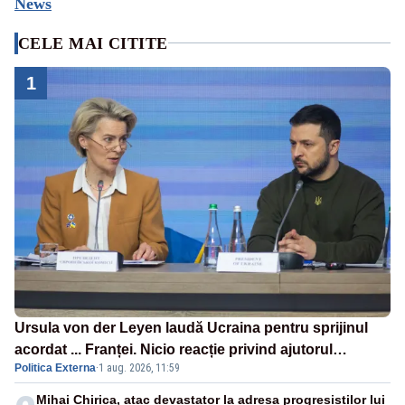
News
CELE MAI CITITE
1
Ursula von der Leyen laudă Ucraina pentru sprijinul
acordat ... Franței. Nicio reacție privind ajutorul
Politica Externa
·
1 aug. 2026, 11:59
energetic promis României
Mihai Chirica, atac devastator la adresa progresiștilor lui