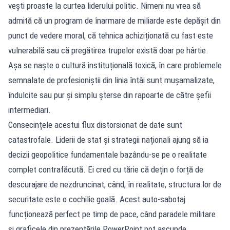
vești proaste la curtea liderului politic. Nimeni nu vrea să
admită că un program de înarmare de miliarde este depășit din
punct de vedere moral, că tehnica achiziționată cu fast este
vulnerabilă sau că pregătirea trupelor există doar pe hârtie.
Așa se naște o cultură instituțională toxică, în care problemele
semnalate de profesioniștii din linia întâi sunt mușamalizate,
îndulcite sau pur și simplu șterse din rapoarte de către șefii
intermediari.
Consecințele acestui flux distorsionat de date sunt
catastrofale. Liderii de stat și strategii naționali ajung să ia
decizii geopolitice fundamentale bazându-se pe o realitate
complet contrafăcută. Ei cred cu tărie că dețin o forță de
descurajare de nezdruncinat, când, în realitate, structura lor de
securitate este o cochilie goală. Acest auto-sabotaj
funcționează perfect pe timp de pace, când paradele militare
și graficele din prezentările PowerPoint pot ascunde