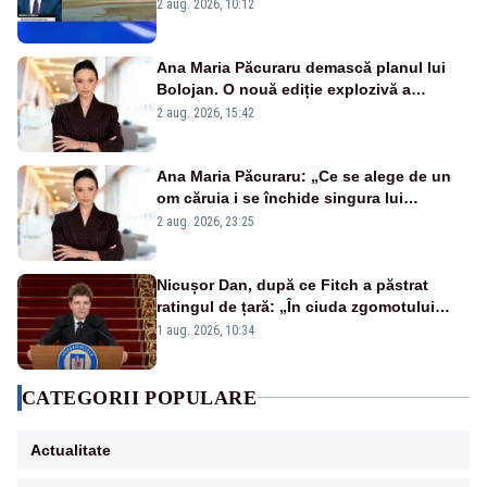
protejăm și natura, dar nu șținem omaneii
2 aug. 2026, 10:12
în stare permanentă de alertă
Ana Maria Păcuraru demască planul lui
Bolojan. O nouă ediție explozivă a
emisiunii „Miza Zilei” la Realitatea PLUS
2 aug. 2026, 15:42
Ana Maria Păcuraru: „Ce se alege de un
om căruia i se închide singura lui
portiță?”
2 aug. 2026, 23:25
Nicușor Dan, după ce Fitch a păstrat
ratingul de țară: „În ciuda zgomotului
politic, România funcționează”
1 aug. 2026, 10:34
CATEGORII POPULARE
Actualitate