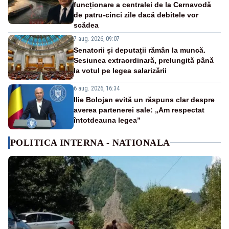
funcționare a centralei de la Cernavodă
de patru-cinci zile dacă debitele vor
scădea
7 aug. 2026, 09:07
Senatorii și deputații rămân la muncă.
Sesiunea extraordinară, prelungită până
la votul pe legea salarizării
6 aug. 2026, 16:34
Ilie Bolojan evită un răspuns clar despre
averea partenerei sale: „Am respectat
întotdeauna legea”
POLITICA INTERNA - NATIONALA