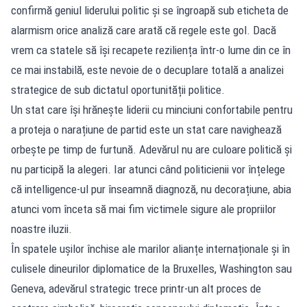
confirmă geniul liderului politic și se îngroapă sub eticheta de
alarmism orice analiză care arată că regele este gol. Dacă
vrem ca statele să își recapete reziliența într-o lume din ce în
ce mai instabilă, este nevoie de o decuplare totală a analizei
strategice de sub dictatul oportunității politice.
Un stat care își hrănește liderii cu minciuni confortabile pentru
a proteja o narațiune de partid este un stat care navighează
orbește pe timp de furtună. Adevărul nu are culoare politică și
nu participă la alegeri. Iar atunci când politicienii vor înțelege
că intelligence-ul pur înseamnă diagnoză, nu decorațiune, abia
atunci vom înceta să mai fim victimele sigure ale propriilor
noastre iluzii.
În spatele ușilor închise ale marilor alianțe internaționale și în
culisele dineurilor diplomatice de la Bruxelles, Washington sau
Geneva, adevărul strategic trece printr-un alt proces de