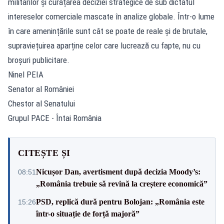
militarilor și curățarea deciziei strategice de sub dictatul
intereselor comerciale mascate în analize globale. Într-o lume
în care amenințările sunt cât se poate de reale și de brutale,
supraviețuirea aparține celor care lucrează cu fapte, nu cu
broșuri publicitare.
Ninel PEIA
Senator al României
Chestor al Senatului
Grupul PACE - Întai România
CITEȘTE ȘI
Nicușor Dan, avertisment după decizia Moody’s:
08:51
„România trebuie să revină la creștere economică”
PSD, replică dură pentru Bolojan: „România este
15:26
într-o situație de forță majoră”