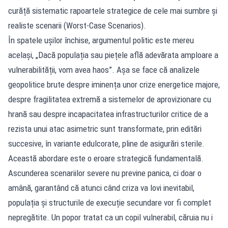
curăță sistematic rapoartele strategice de cele mai sumbre și
realiste scenarii (Worst-Case Scenarios).
În spatele ușilor închise, argumentul politic este mereu
același, „Dacă populația sau piețele află adevărata amploare a
vulnerabilității, vom avea haos”. Așa se face că analizele
geopolitice brute despre iminența unor crize energetice majore,
despre fragilitatea extremă a sistemelor de aprovizionare cu
hrană sau despre incapacitatea infrastructurilor critice de a
rezista unui atac asimetric sunt transformate, prin editări
succesive, în variante edulcorate, pline de asigurări sterile.
Această abordare este o eroare strategică fundamentală.
Ascunderea scenariilor severe nu previne panica, ci doar o
amână, garantând că atunci când criza va lovi inevitabil,
populația și structurile de execuție secundare vor fi complet
nepregătite. Un popor tratat ca un copil vulnerabil, căruia nu i