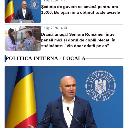
7 aug. 2026, 14:51
Ședința de guvern se amână pentru ora
15:00. Bolojan nu a obținut toate avizele
7 aug. 2026, 14:34
Dramă uriașă! Seniorii României, între
pensii mici și dorul de copiii plecați în
străinătate: "Vin doar odată pe an"
POLITICA INTERNA - LOCALA