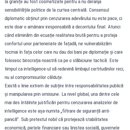
la granițe au fost cosmetizate pentru a nu deranja
sensibilitățile politice de la curtea centrală. Consensul
diplomatic obținut prin cenzurarea adevărului nu este pace, ci
este doar o amânare iresponsabilă a decontului final. Atunci
când eliminăm din ecuație realitatea brută pentru a proteja
confortul unor parteneriate de fațadă, ne vulnerabilizăm
tocmai în fața celor care nu dau doi bani pe diplomație și care
folosesc birocrația noastră ca pe o slăbiciune tactică. Este
timpul ca intelligence-ul să redevină limbajul certitudinilor reci,
nu al compromisurilor călduțe.
Există o linie extrem de subțire între responsabilitatea publică
și manipularea prin omisiune. La nivel global, una dintre cele
mai des întâlnite justificări pentru cenzurarea analizelor de
intelligence este așa-numita „filtrare de siguranță anti-
panică”. Sub pretextul nobil că protejează stabilitatea
economică, piețele financiare sau liniștea socială, guvernele