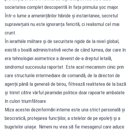
societatea complet descoperită în fața primului șoc major.
Într-o lume a amenințărilor hibride și instantanee, secretul
supraviețuirii nu este ignoranța fericită, ci realismul cel mai
crunt.
În ierarhiile militare și de securitate rigide de la nivel global,
există o boală administrativă veche de când lumea, dar care în
era tehnologiei asimetrice a devenit de-a dreptul letală,
sindromul succesului raportat. Este acel mecanism cinic prin
care structurile intermediare de comandă, de la directori de
agenții până la generali de birou, filtrează realitatea de la bază
și trimit către vârful piramidei politice doar rapoarte ambalate
în culori triumfătoare.
Miza acestei dezinformări interne este una strict personală și
birocratică, protejarea funcțiilor, a stelelor de pe epoleți și a
bugetelor uriașe. Nimeni nu vrea să fie mesagerul care aduce