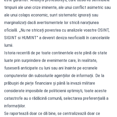
timpurii ale unei crize iminente, ale unui conflict asimetric sau
ale unui colaps economic, sunt sistematic ignorați sau
marginalizați dacă avertismentele lor strică narațiunea
oficială. „Nu ne stricați povestea cu analizele voastre OSINT,
SIGINT si HUMINT” a devenit deviza neoficială în cancelariile
lumii.
Istoria recentă de pe toate continentele este plină de state
luate prin surprindere de evenimente care, în realitate,
fuseseră anticipate cu luni sau ani înainte pe ecranele
computerelor din subsolurile agențiilor de informații. De la
prăbușiri de piețe financiare și până la invazii militare
considerate imposibile de politicienii optimiști, toate aceste
catastrofe au o rădăcină comună, selectarea preferențială a
informațiilor.
Se raportează doar ce dă bine, se centralizează doar ce