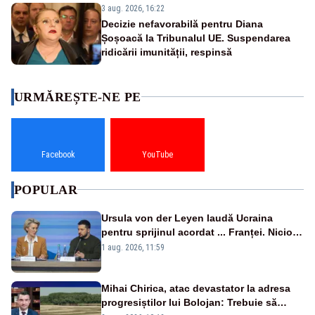
3 aug. 2026, 16:22
Decizie nefavorabilă pentru Diana
Șoșoacă la Tribunalul UE. Suspendarea
ridicării imunității, respinsă
URMĂREȘTE-NE PE
Facebook
YouTube
POPULAR
Ursula von der Leyen laudă Ucraina
pentru sprijinul acordat ... Franței. Nicio
reacție privind ajutorul energetic promis
1 aug. 2026, 11:59
României
Mihai Chirica, atac devastator la adresa
progresiștilor lui Bolojan: Trebuie să