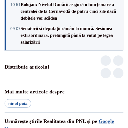
Bolojan: Nivelul Dunării asigură o funcționare a
10:51
centralei de la Cernavodă de patru-cinci zile dacă
debitele vor scădea
Senatorii și deputații rămân la muncă. Sesiunea
09:07
extraordinară, prelungită până la votul pe legea
salarizării
Distribuie articolul
Mai multe articole despre
ninel peia
Urmărește știrile Realitatea din PNL și pe
Google