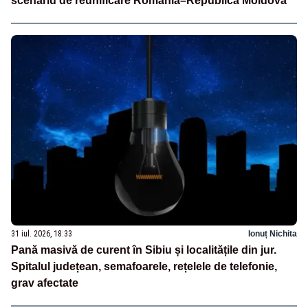
scenariu de reunificare România–Republica Moldova
31 iul. 2026, 18:33
Ionuț Nichita
Pană masivă de curent în Sibiu și localitățile din jur.
Spitalul județean, semafoarele, rețelele de telefonie,
grav afectate