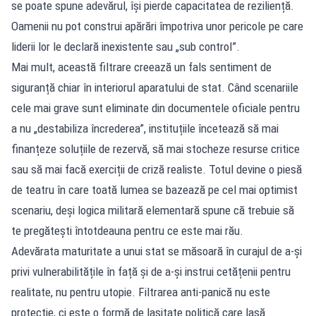
se poate spune adevărul, își pierde capacitatea de reziliență.
Oamenii nu pot construi apărări împotriva unor pericole pe care
liderii lor le declară inexistente sau „sub control”.
Mai mult, această filtrare creează un fals sentiment de
siguranță chiar în interiorul aparatului de stat. Când scenariile
cele mai grave sunt eliminate din documentele oficiale pentru
a nu „destabiliza încrederea”, instituțiile încetează să mai
finanțeze soluțiile de rezervă, să mai stocheze resurse critice
sau să mai facă exerciții de criză realiste. Totul devine o piesă
de teatru în care toată lumea se bazează pe cel mai optimist
scenariu, deși logica militară elementară spune că trebuie să
te pregătești întotdeauna pentru ce este mai rău.
Adevărata maturitate a unui stat se măsoară în curajul de a-și
privi vulnerabilitățile în față și de a-și instrui cetățenii pentru
realitate, nu pentru utopie. Filtrarea anti-panică nu este
protecție, ci este o formă de lașitate politică care lasă