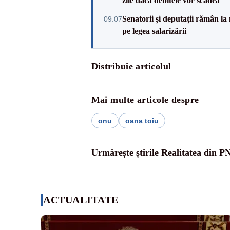
zile dacă debitele vor scădea
Senatorii și deputații rămân la
09:07
pe legea salarizării
Distribuie articolul
Mai multe articole despre
onu
oana toiu
Urmărește știrile Realitatea din P
ACTUALITATE