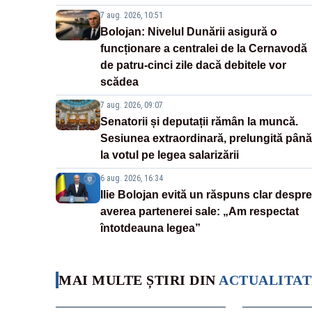
7 aug. 2026, 10:51
Bolojan: Nivelul Dunării asigură o
funcționare a centralei de la Cernavodă
de patru-cinci zile dacă debitele vor
scădea
7 aug. 2026, 09:07
Senatorii și deputații rămân la muncă.
Sesiunea extraordinară, prelungită până
la votul pe legea salarizării
6 aug. 2026, 16:34
Ilie Bolojan evită un răspuns clar despre
averea partenerei sale: „Am respectat
întotdeauna legea”
MAI MULTE ȘTIRI DIN
ACTUALITAT