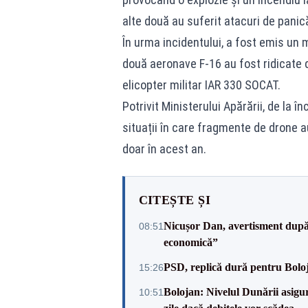
alte două au suferit atacuri de panic
În urma incidentului, a fost emis un m
două aeronave F-16 au fost ridicate de
elicopter militar IAR 330 SOCAT.
Potrivit Ministerului Apărării, de la î
situații în care fragmente de drone au
doar în acest an.
CITEȘTE ȘI
Nicușor Dan, avertisment după 
08:51
economică”
PSD, replică dură pentru Boloj
15:26
Bolojan: Nivelul Dunării asigur
10:51