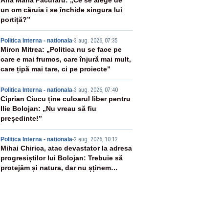
2
Ana Maria Păcuraru: „Ce se alege de
un om căruia i se închide singura lui
portiță?”
3
Politica Interna - nationala
-
3 aug. 2026, 07:35
Miron Mitrea: „Politica nu se face pe
care e mai frumos, care înjură mai mult,
care țipă mai tare, ci pe proiecte”
4
Politica Interna - nationala
-
3 aug. 2026, 07:40
Ciprian Ciucu ține culoarul liber pentru
Ilie Bolojan: „Nu vreau să fiu
președinte!”
5
Politica Interna - nationala
-
2 aug. 2026, 10:12
Mihai Chirica, atac devastator la adresa
progresiștilor lui Bolojan: Trebuie să
protejăm și natura, dar nu șținem
omaneii în stare permanentă de alertă