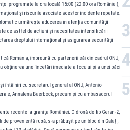
inței programate la ora locală 15:00 (22:00 ora României),
rnațional și riscurile asociate acestor incidente repetate.
plomatic urmărește aducerea în atenția comunității
te de astfel de acțiuni și necesitatea intensificării
tarea dreptului internațional și asigurarea securității
t că România, împreună cu partenerii săi din cadrul ONU,
u obținerea unei încetări imediate a focului și a unei păci
și întâlniri cu secretarul general al ONU, António
nerale, Annalena Baerbock, precum și cu ambasadorul
ente recente la granița României. O dronă de tip Geran-2,
fi de proveniență rusă, s-a prăbușit pe un bloc din Galați,
 etajul 10 al clădirii. Două persoane au fost rănite, iar