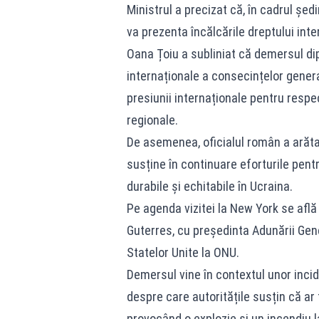
Ministrul a precizat că, în cadrul șed
va prezenta încălcările dreptului inte
Oana Țoiu a subliniat că demersul di
internaționale a consecințelor genera
presiunii internaționale pentru respec
regionale.
De asemenea, oficialul român a arăta
susține în continuare eforturile pentr
durabile și echitabile în Ucraina.
Pe agenda vizitei la New York se află 
Guterres, cu președinta Adunării Ge
Statelor Unite la ONU.
Demersul vine în contextul unor incid
despre care autoritățile susțin că ar 
provocând o explozie și un incendiu la