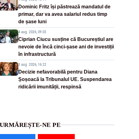
Dominic Fritz își păstrează mandatul de
primar, dar va avea salariul redus timp
de șase luni
4 aug. 2026, 09:03
Ciprian Ciucu susține că Bucureștiul are
nevoie de încă cinci-șase ani de investiții
în infrastructură
3 aug. 2026, 16:22
Decizie nefavorabilă pentru Diana
Șoșoacă la Tribunalul UE. Suspendarea
ridicării imunității, respinsă
URMĂREȘTE-NE PE