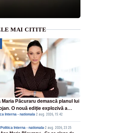
LE MAI CITITE
 Maria Păcuraru demască planul lui
ojan. O nouă ediție explozivă a
ica Interna - nationala
·
2 aug. 2026, 15:42
iunii „Miza Zilei” la Realitatea
US
Politica Interna - nationala
-
2 aug. 2026, 23:25