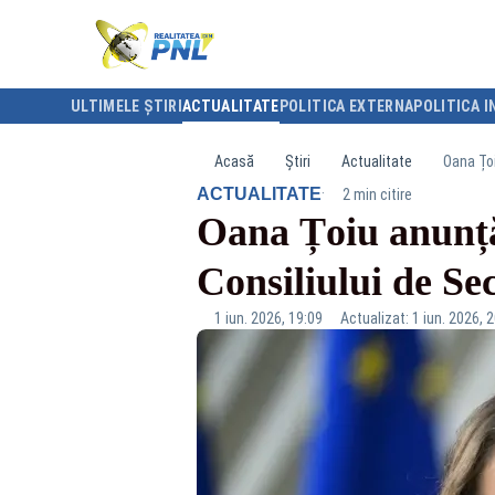
ULTIMELE ȘTIRI
ACTUALITATE
POLITICA EXTERNA
POLITICA I
Acasă
Știri
Actualitate
Oana Țoi
·
ACTUALITATE
2 min citire
Oana Țoiu anunță
Consiliului de Se
1 iun. 2026, 19:09
Actualizat: 1 iun. 2026, 