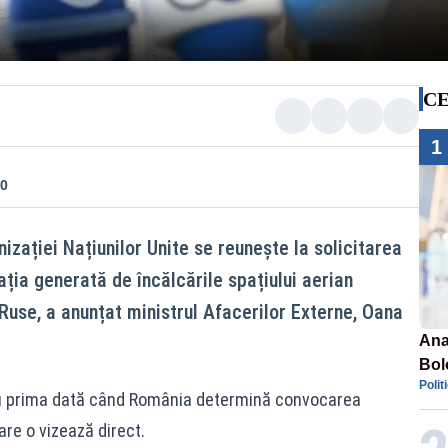
CE
1
10
nizației Națiunilor Unite se reunește la solicitarea
ția generată de încălcările spațiului aerian
Ruse, a anunțat ministrul Afacerilor Externe, Oana
Ana
Bol
Polit
emis
ntru prima dată când România determină convocarea
PL
are o vizează direct.