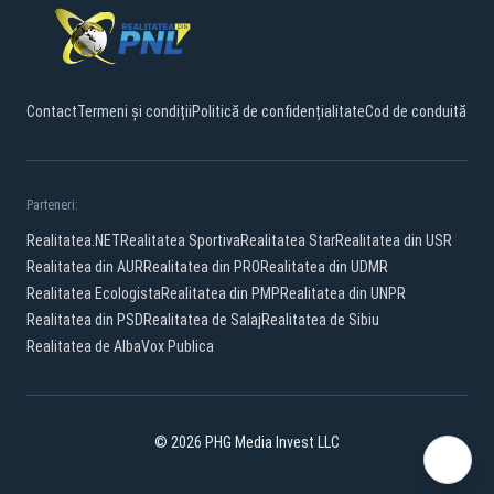
Contact
Termeni și condiții
Politică de confidențialitate
Cod de conduită
Parteneri:
Realitatea.NET
Realitatea Sportiva
Realitatea Star
Realitatea din USR
Realitatea din AUR
Realitatea din PRO
Realitatea din UDMR
Realitatea Ecologista
Realitatea din PMP
Realitatea din UNPR
Realitatea din PSD
Realitatea de Salaj
Realitatea de Sibiu
Realitatea de Alba
Vox Publica
© 2026 PHG Media Invest LLC
Facebook
YouTube