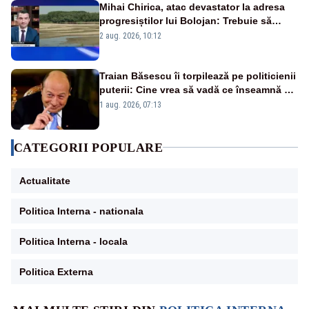
Mihai Chirica, atac devastator la adresa
progresiștilor lui Bolojan: Trebuie să
protejăm și natura, dar nu șținem omaneii
2 aug. 2026, 10:12
în stare permanentă de alertă
Traian Băsescu îi torpilează pe politicienii
puterii: Cine vrea să vadă ce înseamnă să
fii prost, se uită la România
1 aug. 2026, 07:13
CATEGORII POPULARE
Actualitate
Politica Interna - nationala
Politica Interna - locala
Politica Externa