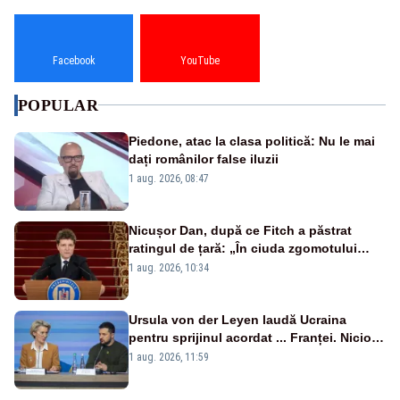
Facebook
YouTube
POPULAR
Piedone, atac la clasa politică: Nu le mai
dați românilor false iluzii
1 aug. 2026, 08:47
Nicușor Dan, după ce Fitch a păstrat
ratingul de țară: „În ciuda zgomotului
politic, România funcționează”
1 aug. 2026, 10:34
Ursula von der Leyen laudă Ucraina
pentru sprijinul acordat ... Franței. Nicio
reacție privind ajutorul energetic promis
1 aug. 2026, 11:59
României