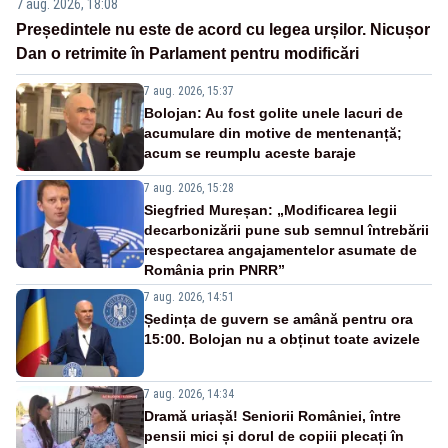
7 aug. 2026, 18:08
Președintele nu este de acord cu legea urșilor. Nicușor
Dan o retrimite în Parlament pentru modificări
7 aug. 2026, 15:37
Bolojan: Au fost golite unele lacuri de
acumulare din motive de mentenanță;
acum se reumplu aceste baraje
7 aug. 2026, 15:28
Siegfried Mureșan: „Modificarea legii
decarbonizării pune sub semnul întrebării
respectarea angajamentelor asumate de
România prin PNRR”
7 aug. 2026, 14:51
Ședința de guvern se amână pentru ora
15:00. Bolojan nu a obținut toate avizele
7 aug. 2026, 14:34
Dramă uriașă! Seniorii României, între
pensii mici și dorul de copiii plecați în