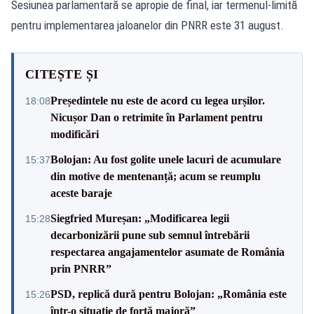
Sesiunea parlamentară se apropie de final, iar termenul-limită
pentru implementarea jaloanelor din PNRR este 31 august.
CITEȘTE ȘI
Președintele nu este de acord cu legea urșilor.
18:08
Nicușor Dan o retrimite în Parlament pentru
modificări
Bolojan: Au fost golite unele lacuri de acumulare
15:37
din motive de mentenanță; acum se reumplu
aceste baraje
Siegfried Mureșan: „Modificarea legii
15:28
decarbonizării pune sub semnul întrebării
respectarea angajamentelor asumate de România
prin PNRR”
PSD, replică dură pentru Bolojan: „România este
15:26
într-o situație de forță majoră”