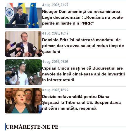
4 aug. 2026, 21:27
Nicușor Dan amenință cu reexaminarea
Legii decarbonizării: „România nu poate
pierde miliarde din PNRR”
4 aug. 2026, 16:19
Dominic Fritz își păstrează mandatul de
primar, dar va avea salariul redus timp de
șase luni
4 aug. 2026, 09:03
Ciprian Ciucu susține că Bucureștiul are
nevoie de încă cinci-șase ani de investiții
în infrastructură
3 aug. 2026, 16:22
Decizie nefavorabilă pentru Diana
Șoșoacă la Tribunalul UE. Suspendarea
ridicării imunității, respinsă
URMĂREȘTE-NE PE