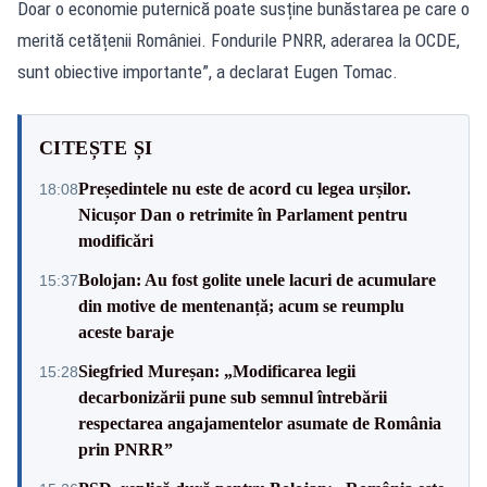
Doar o economie puternică poate susține bunăstarea pe care o
merită cetățenii României. Fondurile PNRR, aderarea la OCDE,
sunt obiective importante”, a declarat Eugen Tomac.
CITEȘTE ȘI
Președintele nu este de acord cu legea urșilor.
18:08
Nicușor Dan o retrimite în Parlament pentru
modificări
Bolojan: Au fost golite unele lacuri de acumulare
15:37
din motive de mentenanță; acum se reumplu
aceste baraje
Siegfried Mureșan: „Modificarea legii
15:28
decarbonizării pune sub semnul întrebării
respectarea angajamentelor asumate de România
prin PNRR”