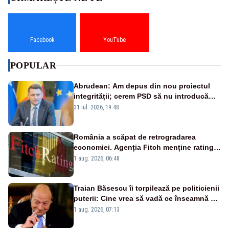
Facebook
YouTube
POPULAR
Abrudean: Am depus din nou proiectul
integrității; cerem PSD să nu introducă
amendamente otrăvite, neconstituționale
31 iul. 2026, 19:48
România a scăpat de retrogradarea
economiei. Agenția Fitch menține ratingul
„BBB-” cu perspectivă negativă
1 aug. 2026, 06:48
Traian Băsescu îi torpilează pe politicienii
puterii: Cine vrea să vadă ce înseamnă să
fii prost, se uită la România
1 aug. 2026, 07:13