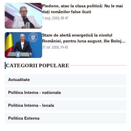
Piedone, atac la clasa politică: Nu le mai
dați românilor false iluzii
1 aug. 2026, 08:47
Stare de alertă energetică la nivelul
României, pentru luna august. Ilie Bolojan
a anunțat importuri și posibile restricții –
31 iul. 2026, 19:43
VIDEO
CATEGORII POPULARE
Actualitate
Politica Interna - nationala
Politica Interna - locala
Politica Externa