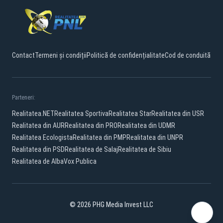
Contact
Termeni și condiții
Politică de confidențialitate
Cod de conduită
Parteneri:
Realitatea.NET
Realitatea Sportiva
Realitatea Star
Realitatea din USR
Realitatea din AUR
Realitatea din PRO
Realitatea din UDMR
Realitatea Ecologista
Realitatea din PMP
Realitatea din UNPR
Realitatea din PSD
Realitatea de Salaj
Realitatea de Sibiu
Realitatea de Alba
Vox Publica
© 2026 PHG Media Invest LLC
Facebook
YouTube