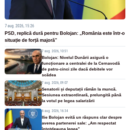
7 aug. 2026, 15:26
PSD, replică dură pentru Bolojan: „România este într-o
situație de forță majoră”
7 aug. 2026, 10:51
Bolojan: Nivelul Dunării asigură o
funcționare a centralei de la Cernavodă
de patru-cinci zile dacă debitele vor
scădea
7 aug. 2026, 09:07
Senatorii și deputații rămân la muncă.
Sesiunea extraordinară, prelungită până
la votul pe legea salarizării
6 aug. 2026, 16:34
Ilie Bolojan evită un răspuns clar despre
averea partenerei sale: „Am respectat
întotdeauna legea”