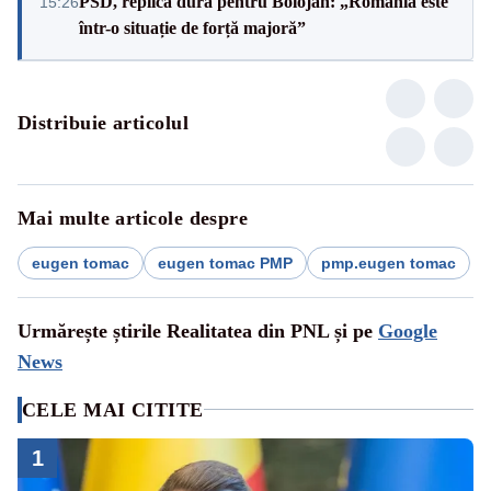
PSD, replică dură pentru Bolojan: „România este
15:26
într-o situație de forță majoră”
Distribuie articolul
Mai multe articole despre
eugen tomac
eugen tomac PMP
pmp.eugen tomac
Urmărește știrile Realitatea din PNL și pe
Google
News
CELE MAI CITITE
1