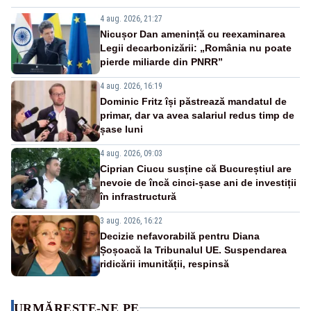
4 aug. 2026, 21:27
Nicușor Dan amenință cu reexaminarea
Legii decarbonizării: „România nu poate
pierde miliarde din PNRR”
4 aug. 2026, 16:19
Dominic Fritz își păstrează mandatul de
primar, dar va avea salariul redus timp de
șase luni
4 aug. 2026, 09:03
Ciprian Ciucu susține că Bucureștiul are
nevoie de încă cinci-șase ani de investiții
în infrastructură
3 aug. 2026, 16:22
Decizie nefavorabilă pentru Diana
Șoșoacă la Tribunalul UE. Suspendarea
ridicării imunității, respinsă
URMĂREȘTE-NE PE