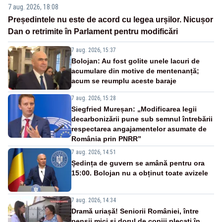
7 aug. 2026, 18:08
Președintele nu este de acord cu legea urșilor. Nicușor
Dan o retrimite în Parlament pentru modificări
7 aug. 2026, 15:37
Bolojan: Au fost golite unele lacuri de
acumulare din motive de mentenanță;
acum se reumplu aceste baraje
7 aug. 2026, 15:28
Siegfried Mureșan: „Modificarea legii
decarbonizării pune sub semnul întrebării
respectarea angajamentelor asumate de
România prin PNRR”
7 aug. 2026, 14:51
Ședința de guvern se amână pentru ora
15:00. Bolojan nu a obținut toate avizele
7 aug. 2026, 14:34
Dramă uriașă! Seniorii României, între
pensii mici și dorul de copiii plecați în