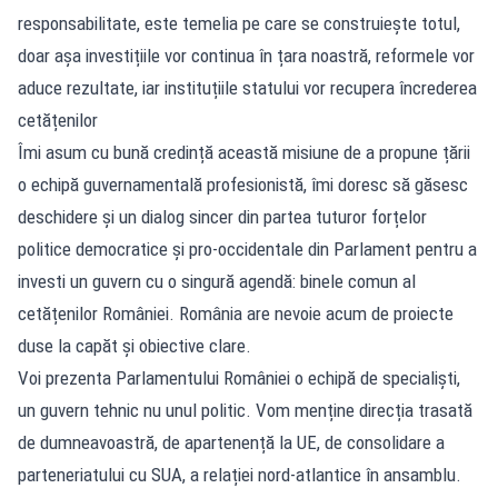
responsabilitate, este temelia pe care se construiește totul,
doar așa investițiile vor continua în țara noastră, reformele vor
aduce rezultate, iar instituțiile statului vor recupera încrederea
cetățenilor
Îmi asum cu bună credință această misiune de a propune țării
o echipă guvernamentală profesionistă, îmi doresc să găsesc
deschidere și un dialog sincer din partea tuturor forțelor
politice democratice și pro-occidentale din Parlament pentru a
investi un guvern cu o singură agendă: binele comun al
cetățenilor României. România are nevoie acum de proiecte
duse la capăt și obiective clare.
Voi prezenta Parlamentului României o echipă de specialiști,
un guvern tehnic nu unul politic. Vom menține direcția trasată
de dumneavoastră, de apartenență la UE, de consolidare a
parteneriatului cu SUA, a relației nord-atlantice în ansamblu.