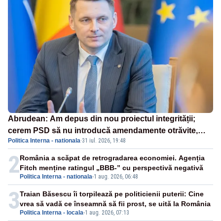
Abrudean: Am depus din nou proiectul integrității;
cerem PSD să nu introducă amendamente otrăvite,
Politica Interna - nationala
·
31 iul. 2026, 19:48
neconstituționale
2
România a scăpat de retrogradarea economiei. Agenția
Fitch menține ratingul „BBB-” cu perspectivă negativă
Politica Interna - nationala
-
1 aug. 2026, 06:48
3
Traian Băsescu îi torpilează pe politicienii puterii: Cine
vrea să vadă ce înseamnă să fii prost, se uită la România
Politica Interna - locala
-
1 aug. 2026, 07:13