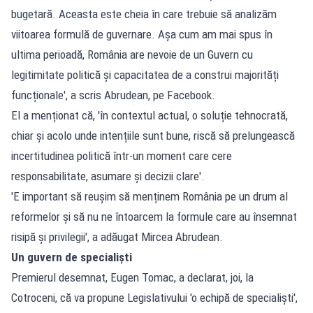
bugetară. Aceasta este cheia în care trebuie să analizăm
viitoarea formulă de guvernare. Așa cum am mai spus în
ultima perioadă, România are nevoie de un Guvern cu
legitimitate politică și capacitatea de a construi majorități
funcționale', a scris Abrudean, pe Facebook.
El a menționat că, 'în contextul actual, o soluție tehnocrată,
chiar și acolo unde intențiile sunt bune, riscă să prelungească
incertitudinea politică într-un moment care cere
responsabilitate, asumare și decizii clare'.
'E important să reușim să menținem România pe un drum al
reformelor și să nu ne întoarcem la formule care au însemnat
risipă și privilegii', a adăugat Mircea Abrudean.
Un guvern de specialiști
Premierul desemnat, Eugen Tomac, a declarat, joi, la
Cotroceni, că va propune Legislativului 'o echipă de specialiști',