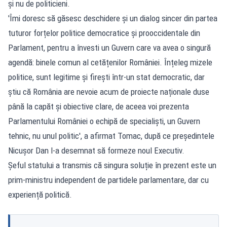
și nu de politicieni.
'Îmi doresc să găsesc deschidere și un dialog sincer din partea
tuturor forțelor politice democratice și prooccidentale din
Parlament, pentru a învesti un Guvern care va avea o singură
agendă: binele comun al cetățenilor României. Înțeleg mizele
politice, sunt legitime și firești într-un stat democratic, dar
știu că România are nevoie acum de proiecte naționale duse
până la capăt și obiective clare, de aceea voi prezenta
Parlamentului României o echipă de specialiști, un Guvern
tehnic, nu unul politic', a afirmat Tomac, după ce președintele
Nicușor Dan l-a desemnat să formeze noul Executiv.
Șeful statului a transmis că singura soluție în prezent este un
prim-ministru independent de partidele parlamentare, dar cu
experiență politică.