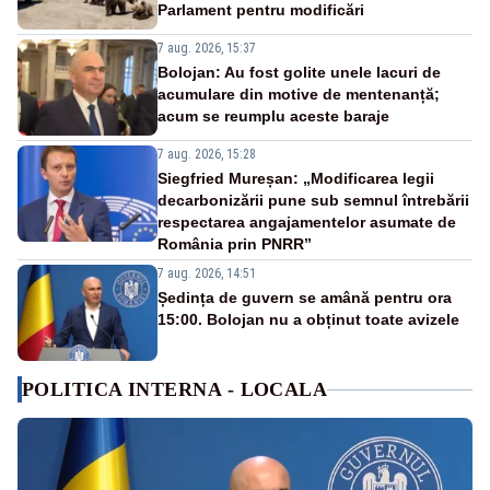
Parlament pentru modificări
7 aug. 2026, 15:37
Bolojan: Au fost golite unele lacuri de
acumulare din motive de mentenanță;
acum se reumplu aceste baraje
7 aug. 2026, 15:28
Siegfried Mureșan: „Modificarea legii
decarbonizării pune sub semnul întrebării
respectarea angajamentelor asumate de
România prin PNRR”
7 aug. 2026, 14:51
Ședința de guvern se amână pentru ora
15:00. Bolojan nu a obținut toate avizele
POLITICA INTERNA - LOCALA