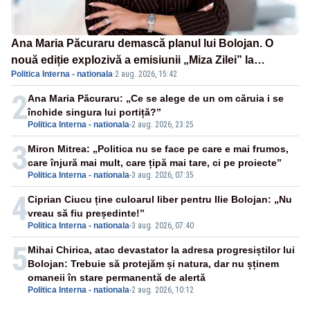
Ana Maria Păcuraru demască planul lui Bolojan. O
nouă ediție explozivă a emisiunii „Miza Zilei” la
Politica Interna - nationala
·
2 aug. 2026, 15:42
Realitatea PLUS
2
Ana Maria Păcuraru: „Ce se alege de un om căruia i se
închide singura lui portiță?”
Politica Interna - nationala
-
2 aug. 2026, 23:25
3
Miron Mitrea: „Politica nu se face pe care e mai frumos,
care înjură mai mult, care țipă mai tare, ci pe proiecte”
Politica Interna - nationala
-
3 aug. 2026, 07:35
4
Ciprian Ciucu ține culoarul liber pentru Ilie Bolojan: „Nu
vreau să fiu președinte!”
Politica Interna - nationala
-
3 aug. 2026, 07:40
5
Mihai Chirica, atac devastator la adresa progresiștilor lui
Bolojan: Trebuie să protejăm și natura, dar nu șținem
omaneii în stare permanentă de alertă
Politica Interna - nationala
-
2 aug. 2026, 10:12