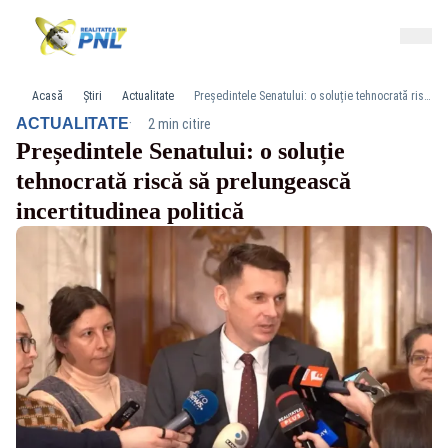
Acasă
Știri
Actualitate
Președintele Senatului: o soluție tehnocrată riscă să prelungească incertitudinea politică
·
ACTUALITATE
2 min citire
Președintele Senatului: o soluție
tehnocrată riscă să prelungească
incertitudinea politică