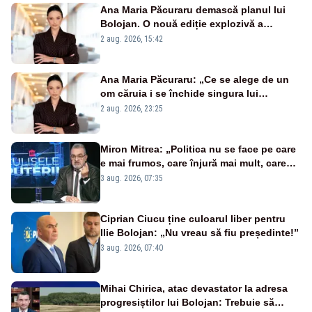
Ana Maria Păcuraru demască planul lui
Bolojan. O nouă ediție explozivă a
emisiunii „Miza Zilei” la Realitatea PLUS
2 aug. 2026, 15:42
Ana Maria Păcuraru: „Ce se alege de un
om căruia i se închide singura lui
portiță?”
2 aug. 2026, 23:25
Miron Mitrea: „Politica nu se face pe care
e mai frumos, care înjură mai mult, care
țipă mai tare, ci pe proiecte”
3 aug. 2026, 07:35
Ciprian Ciucu ține culoarul liber pentru
Ilie Bolojan: „Nu vreau să fiu președinte!”
3 aug. 2026, 07:40
Mihai Chirica, atac devastator la adresa
progresiștilor lui Bolojan: Trebuie să