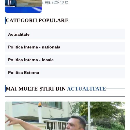
protejăm și natura, dar nu șținem omaneii
2 aug. 2026, 10:12
în stare permanentă de alertă
CATEGORII POPULARE
Actualitate
Politica Interna - nationala
Politica Interna - locala
Politica Externa
MAI MULTE ȘTIRI DIN
ACTUALITATE