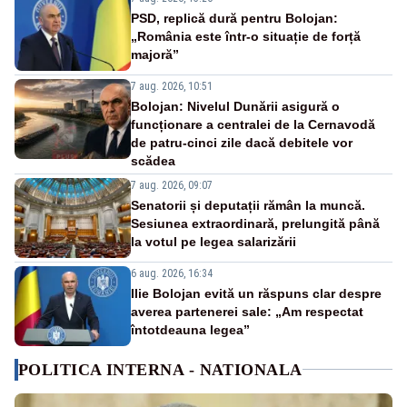
PSD, replică dură pentru Bolojan:
„România este într-o situație de forță
majoră”
7 aug. 2026, 10:51
Bolojan: Nivelul Dunării asigură o
funcționare a centralei de la Cernavodă
de patru-cinci zile dacă debitele vor
scădea
7 aug. 2026, 09:07
Senatorii și deputații rămân la muncă.
Sesiunea extraordinară, prelungită până
la votul pe legea salarizării
6 aug. 2026, 16:34
Ilie Bolojan evită un răspuns clar despre
averea partenerei sale: „Am respectat
întotdeauna legea”
POLITICA INTERNA - NATIONALA