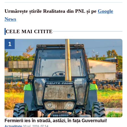
Urmărește știrile Realitatea din PNL și pe
Google
News
CELE MAI CITITE
1
Fermierii ies în stradă, astăzi, în fața Guvernului!
Actualitate
·
30 iul. 2026, 07:54