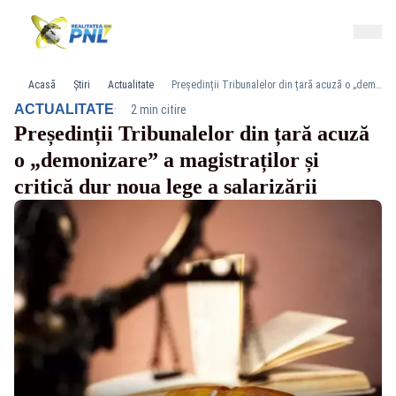
Acasă
Știri
Actualitate
Președinții Tribunalelor din țară acuză o „demonizare” a magistraților și critică dur noua lege a salarizării
·
ACTUALITATE
2 min citire
Președinții Tribunalelor din țară acuză
o „demonizare” a magistraților și
critică dur noua lege a salarizării