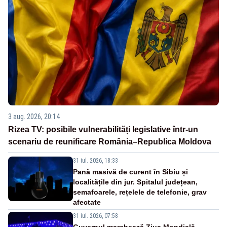
3 aug. 2026, 20:14
Rizea TV: posibile vulnerabilități legislative într-un
scenariu de reunificare România–Republica Moldova
31 iul. 2026, 18:33
Pană masivă de curent în Sibiu și
localitățile din jur. Spitalul județean,
semafoarele, rețelele de telefonie, grav
afectate
31 iul. 2026, 07:58
Guvernul marchează Ziua Mondială