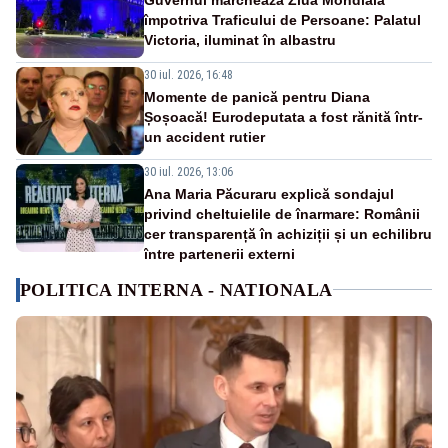
împotriva Traficului de Persoane: Palatul
Victoria, iluminat în albastru
30 iul. 2026, 16:48
Momente de panică pentru Diana
Șoșoacă! Eurodeputata a fost rănită într-
un accident rutier
30 iul. 2026, 13:06
Ana Maria Păcuraru explică sondajul
privind cheltuielile de înarmare: Românii
cer transparență în achiziții și un echilibru
între partenerii externi
POLITICA INTERNA - NATIONALA