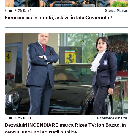
30 iul. 2026, 07:54
Stoica Marian
Fermierii ies în stradă, astăzi, în fața Guvernului!
30 iul. 2026, 07:51
Realitatea din PNL
Dezvăluiri INCENDIARE marca Rizea TV: Ion Bazac, în
centrul unor noi acuzații publice