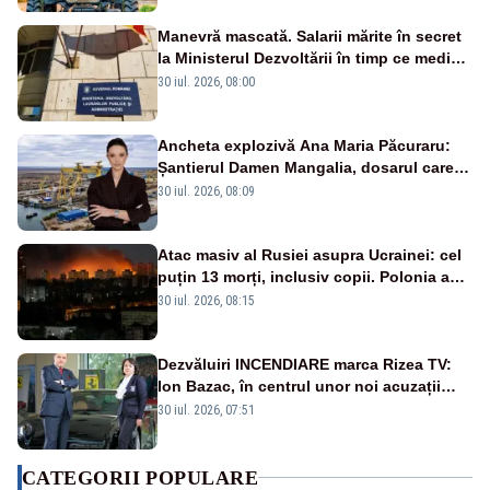
Manevră mascată. Salarii mărite în secret
la Ministerul Dezvoltării în timp ce medicii
ies în stradă
30 iul. 2026, 08:00
Ancheta explozivă Ana Maria Păcuraru:
Șantierul Damen Mangalia, dosarul care
scufundă apărarea României
30 iul. 2026, 08:09
Atac masiv al Rusiei asupra Ucrainei: cel
puțin 13 morți, inclusiv copii. Polonia a
ridicat avioanele de vânătoare
30 iul. 2026, 08:15
Dezvăluiri INCENDIARE marca Rizea TV:
Ion Bazac, în centrul unor noi acuzații
publice
30 iul. 2026, 07:51
CATEGORII POPULARE