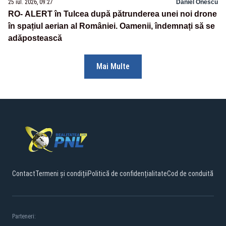
25 iul. 2026, 09:27
Daniel Onescu
RO- ALERT în Tulcea după pătrunderea unei noi drone
în spațiul aerian al României. Oamenii, îndemnați să se
adăpostească
Mai Multe
Contact
Termeni și condiții
Politică de confidențialitate
Cod de conduită
Parteneri: