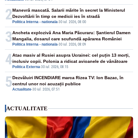
2
Manevră mascată. Salarii mărite în secret la Ministerul
Dezvoltării în timp ce medicii ies în stradă
Politica Interna - nationala
-
30 iul. 2026, 08:00
3
Ancheta explozivă Ana Maria Păcuraru: Șantierul Damen
Mangalia, dosarul care scufundă apărarea României
Politica Interna - nationala
-
30 iul. 2026, 08:09
4
Atac masiv al Rusiei asupra Ucrainei: cel puțin 13 morți,
inclusiv copii. Polonia a ridicat avioanele de vânătoare
Politica Externa
-
30 iul. 2026, 08:15
5
Dezvăluiri INCENDIARE marca Rizea TV: Ion Bazac, în
centrul unor noi acuzații publice
Actualitate
-
30 iul. 2026, 07:51
ACTUALITATE