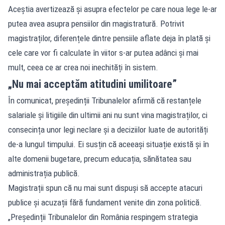
Aceștia avertizează și asupra efectelor pe care noua lege le-ar
putea avea asupra pensiilor din magistratură. Potrivit
magistraților, diferențele dintre pensiile aflate deja în plată și
cele care vor fi calculate în viitor s-ar putea adânci și mai
mult, ceea ce ar crea noi inechități în sistem.
„Nu mai acceptăm atitudini umilitoare”
În comunicat, președinții Tribunalelor afirmă că restanțele
salariale și litigiile din ultimii ani nu sunt vina magistraților, ci
consecința unor legi neclare și a deciziilor luate de autorități
de-a lungul timpului. Ei susțin că aceeași situație există și în
alte domenii bugetare, precum educația, sănătatea sau
administrația publică.
Magistrații spun că nu mai sunt dispuși să accepte atacuri
publice și acuzații fără fundament venite din zona politică.
„Președinții Tribunalelor din România respingem strategia