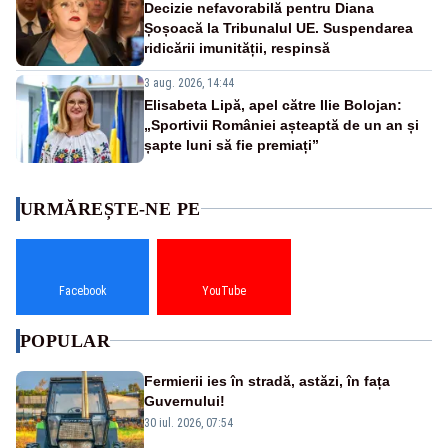
Decizie nefavorabilă pentru Diana
Șoșoacă la Tribunalul UE. Suspendarea
ridicării imunității, respinsă
3 aug. 2026, 14:44
Elisabeta Lipă, apel către Ilie Bolojan:
„Sportivii României așteaptă de un an și
șapte luni să fie premiați”
URMĂREȘTE-NE PE
Facebook
YouTube
POPULAR
Fermierii ies în stradă, astăzi, în fața
Guvernului!
30 iul. 2026, 07:54