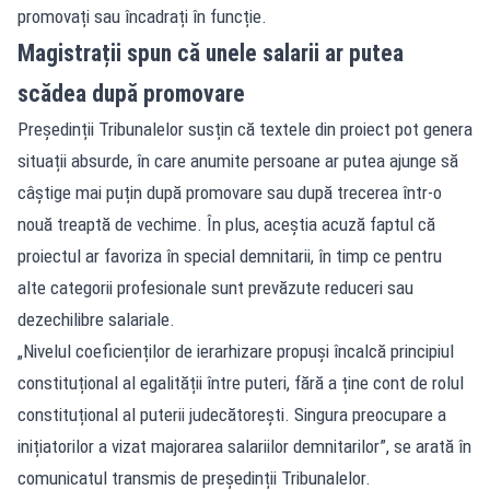
promovați sau încadrați în funcție.
Magistrații spun că unele salarii ar putea
scădea după promovare
Președinții Tribunalelor susțin că textele din proiect pot genera
situații absurde, în care anumite persoane ar putea ajunge să
câștige mai puțin după promovare sau după trecerea într-o
nouă treaptă de vechime. În plus, aceștia acuză faptul că
proiectul ar favoriza în special demnitarii, în timp ce pentru
alte categorii profesionale sunt prevăzute reduceri sau
dezechilibre salariale.
„Nivelul coeficienților de ierarhizare propuși încalcă principiul
constituțional al egalității între puteri, fără a ține cont de rolul
constituțional al puterii judecătorești. Singura preocupare a
inițiatorilor a vizat majorarea salariilor demnitarilor”, se arată în
comunicatul transmis de președinții Tribunalelor.