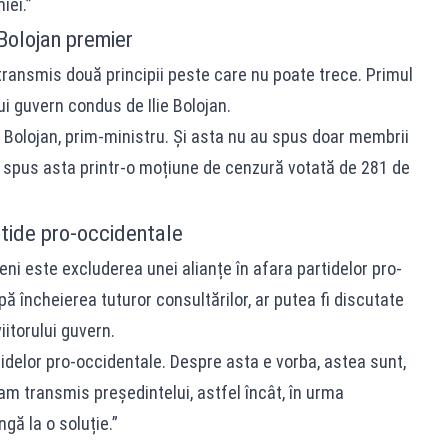
iei.”
Bolojan premier
transmis două principii peste care nu poate trece. Primul
ui guvern condus de Ilie Bolojan.
 Bolojan, prim-ministru. Și asta nu au spus doar membrii
 spus asta printr-o moțiune de cenzură votată de 281 de
rtide pro-occidentale
eni este excluderea unei alianțe în afara partidelor pro-
ă încheierea tuturor consultărilor, ar putea fi discutate
iitorului guvern.
tidelor pro-occidentale. Despre asta e vorba, astea sunt,
-am transmis președintelui, astfel încât, în urma
gă la o soluție.”