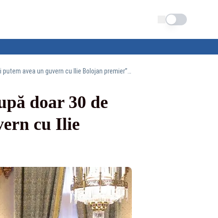
Schimba tema
PSD a ieșit de la consultările cu Nicușor Dan după doar 30 de minute de discuții: „Nu mai putem avea un guvern cu Ilie Bolojan premier” - VIDEO
după doar 30 de
ern cu Ilie