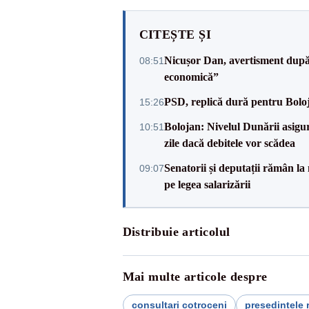
CITEȘTE ȘI
Nicușor Dan, avertisment după 
08:51
economică”
PSD, replică dură pentru Boloj
15:26
Bolojan: Nivelul Dunării asigur
10:51
zile dacă debitele vor scădea
Senatorii și deputații rămân la
09:07
pe legea salarizării
Distribuie articolul
Mai multe articole despre
consultari cotroceni
președintele 