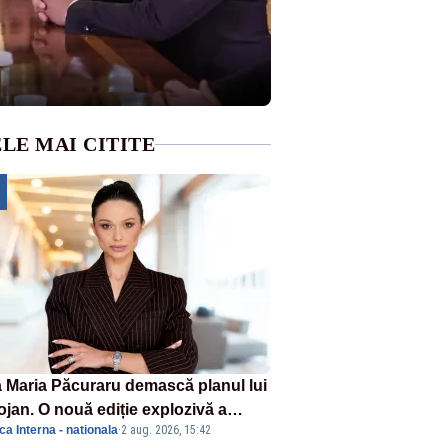
LE MAI CITITE
 Maria Păcuraru demască planul lui
ojan. O nouă ediție explozivă a
ica Interna - nationala
·
2 aug. 2026, 15:42
iunii „Miza Zilei” la Realitatea