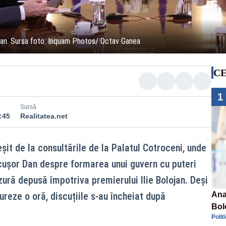
Dan. Sursa foto: Inquam Photos/ Octav Ganea
CE
1
Sursă
:45
Realitatea.net
eșit de la consultările de la Palatul Cotroceni, unde
cușor Dan despre formarea unui guvern cu puteri
ură depusă împotriva premierului Ilie Bolojan. Deși
reze o oră, discuțiile s-au încheiat după
Ana
Bol
Polit
emis