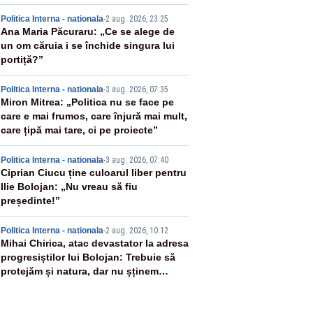
US
2
Politica Interna - nationala
-
2 aug. 2026, 23:25
Ana Maria Păcuraru: „Ce se alege de
un om căruia i se închide singura lui
portiță?”
3
Politica Interna - nationala
-
3 aug. 2026, 07:35
Miron Mitrea: „Politica nu se face pe
care e mai frumos, care înjură mai mult,
care țipă mai tare, ci pe proiecte”
4
Politica Interna - nationala
-
3 aug. 2026, 07:40
Ciprian Ciucu ține culoarul liber pentru
Ilie Bolojan: „Nu vreau să fiu
președinte!”
5
Politica Interna - nationala
-
2 aug. 2026, 10:12
Mihai Chirica, atac devastator la adresa
progresiștilor lui Bolojan: Trebuie să
protejăm și natura, dar nu șținem
omaneii în stare permanentă de alertă