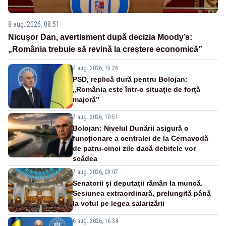
8 aug. 2026, 08:51
Nicușor Dan, avertisment după decizia Moody’s:
„România trebuie să revină la creștere economică”
7 aug. 2026, 15:26
PSD, replică dură pentru Bolojan:
„România este într-o situație de forță
majoră”
7 aug. 2026, 10:51
Bolojan: Nivelul Dunării asigură o
funcționare a centralei de la Cernavodă
de patru-cinci zile dacă debitele vor
scădea
7 aug. 2026, 09:07
Senatorii și deputații rămân la muncă.
Sesiunea extraordinară, prelungită până
la votul pe legea salarizării
6 aug. 2026, 16:34