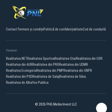
Contact
Termeni și condiții
Politică de confidențialitate
Cod de conduită
Parteneri:
Realitatea.NET
Realitatea Sportiva
Realitatea Star
Realitatea din USR
Realitatea din AUR
Realitatea din PRO
Realitatea din UDMR
Realitatea Ecologista
Realitatea din PMP
Realitatea din UNPR
Realitatea din PSD
Realitatea de Salaj
Realitatea de Sibiu
Realitatea de Alba
Vox Publica
© 2026 PHG Media Invest LLC
Facebook
YouTube