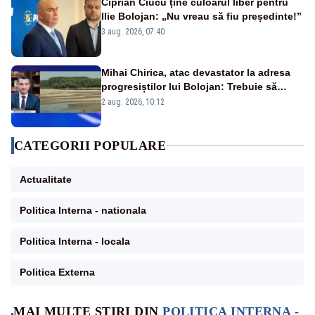
Ciprian Ciucu ține culoarul liber pentru
Ilie Bolojan: „Nu vreau să fiu președinte!”
3 aug. 2026, 07:40
Mihai Chirica, atac devastator la adresa
progresiștilor lui Bolojan: Trebuie să
protejăm și natura, dar nu șținem omaneii
2 aug. 2026, 10:12
în stare permanentă de alertă
CATEGORII POPULARE
Actualitate
Politica Interna - nationala
Politica Interna - locala
Politica Externa
MAI MULTE ȘTIRI DIN
POLITICA INTERNA -