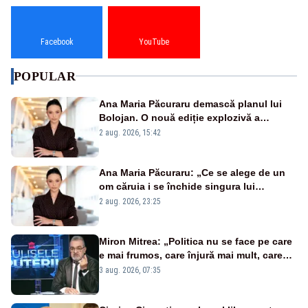
Facebook
YouTube
POPULAR
Ana Maria Păcuraru demască planul lui
Bolojan. O nouă ediție explozivă a
emisiunii „Miza Zilei” la Realitatea PLUS
2 aug. 2026, 15:42
Ana Maria Păcuraru: „Ce se alege de un
om căruia i se închide singura lui
portiță?”
2 aug. 2026, 23:25
Miron Mitrea: „Politica nu se face pe care
e mai frumos, care înjură mai mult, care
țipă mai tare, ci pe proiecte”
3 aug. 2026, 07:35