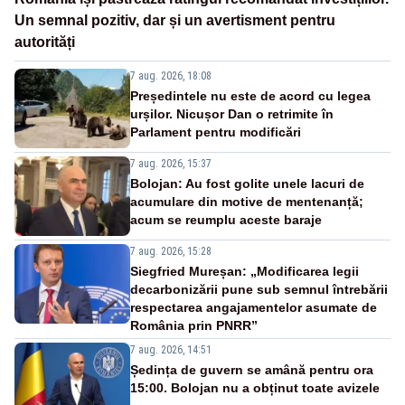
Un semnal pozitiv, dar și un avertisment pentru
autorități
7 aug. 2026, 18:08
Președintele nu este de acord cu legea
urșilor. Nicușor Dan o retrimite în
Parlament pentru modificări
7 aug. 2026, 15:37
Bolojan: Au fost golite unele lacuri de
acumulare din motive de mentenanță;
acum se reumplu aceste baraje
7 aug. 2026, 15:28
Siegfried Mureșan: „Modificarea legii
decarbonizării pune sub semnul întrebării
respectarea angajamentelor asumate de
România prin PNRR”
7 aug. 2026, 14:51
Ședința de guvern se amână pentru ora
15:00. Bolojan nu a obținut toate avizele