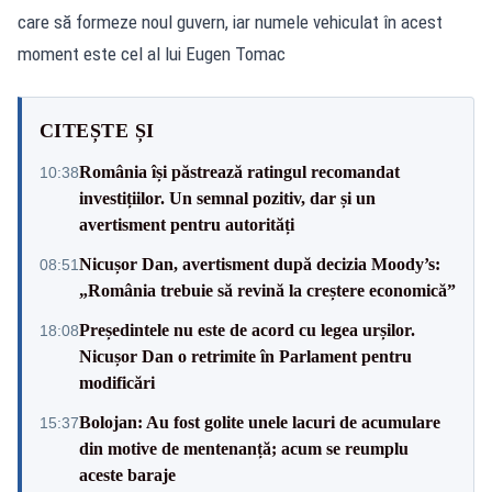
care să formeze noul guvern, iar numele vehiculat în acest
moment este cel al lui Eugen Tomac
CITEȘTE ȘI
România își păstrează ratingul recomandat
10:38
investițiilor. Un semnal pozitiv, dar și un
avertisment pentru autorități
Nicușor Dan, avertisment după decizia Moody’s:
08:51
„România trebuie să revină la creștere economică”
Președintele nu este de acord cu legea urșilor.
18:08
Nicușor Dan o retrimite în Parlament pentru
modificări
Bolojan: Au fost golite unele lacuri de acumulare
15:37
din motive de mentenanță; acum se reumplu
aceste baraje