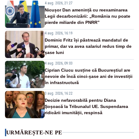
4 aug. 2026, 21:27
Nicușor Dan amenință cu reexaminarea
Legii decarbonizării: „România nu poate
pierde miliarde din PNRR”
4 aug. 2026, 16:19
Dominic Fritz își păstrează mandatul de
primar, dar va avea salariul redus timp de
șase luni
4 aug. 2026, 09:03
Ciprian Ciucu susține că Bucureștiul are
nevoie de încă cinci-șase ani de investiții
în infrastructură
3 aug. 2026, 16:22
Decizie nefavorabilă pentru Diana
Șoșoacă la Tribunalul UE. Suspendarea
ridicării imunității, respinsă
URMĂREȘTE-NE PE