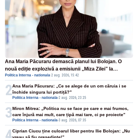
Ana Maria Păcuraru demască planul lui Bolojan. O
nouă ediție explozivă a emisiunii „Miza Zilei” la
Politica Interna - nationala
·
2 aug. 2026, 15:42
Realitatea PLUS
2
Ana Maria Păcuraru: „Ce se alege de un om căruia i se
închide singura lui portiță?”
Politica Interna - nationala
-
2 aug. 2026, 23:25
3
Miron Mitrea: „Politica nu se face pe care e mai frumos,
care înjură mai mult, care țipă mai tare, ci pe proiecte”
Politica Interna - nationala
-
3 aug. 2026, 07:35
4
Ciprian Ciucu ține culoarul liber pentru Ilie Bolojan: „Nu
vreau să fiu președinte!”