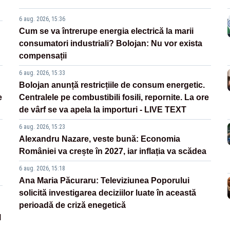
6 aug. 2026, 15:36
Cum se va întrerupe energia electrică la marii
consumatori industriali? Bolojan: Nu vor exista
compensații
6 aug. 2026, 15:33
Bolojan anunță restricțiile de consum energetic.
e
Centralele pe combustibili fosili, repornite. La ore
de vârf se va apela la importuri - LIVE TEXT
6 aug. 2026, 15:23
Alexandru Nazare, veste bună: Economia
României va crește în 2027, iar inflația va scădea
6 aug. 2026, 15:18
Ana Maria Păcuraru: Televiziunea Poporului
solicită investigarea deciziilor luate în această
perioadă de criză enegetică
l