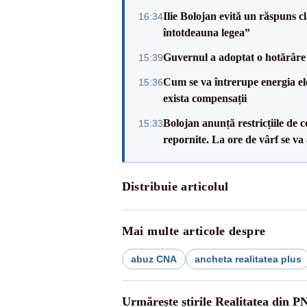
Ilie Bolojan evită un răspuns c
16:34
întotdeauna legea”
Guvernul a adoptat o hotărâre 
15:39
Cum se va întrerupe energia el
15:36
exista compensații
Bolojan anunță restricțiile de c
15:33
repornite. La ore de vârf se v
Distribuie articolul
Mai multe articole despre
abuz CNA
ancheta realitatea plus
Urmărește știrile Realitatea din P