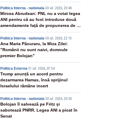
2
Politica Interna - nationala
-
30 iul. 2026, 20:48
Mircea Abrudean: PNL nu a votat legea
ANI pentru că au fost introduse două
amendamente faţă de propunerea de la
Camera Deputaţilor
3
Politica Interna - nationala
-
30 iul. 2026, 22:15
Ana Maria Păcuraru, la Miza Zilei:
”Românii nu sunt naivi, domnule
premier Bolojan”
4
Politica Externa
-
31 iul. 2026, 07:54
Trump anunță un acord pentru
dezarmarea Hamas, însă sprijinul
Israelului rămâne incert
5
Politica Interna - nationala
-
30 iul. 2026, 20:38
Bolojan îl salvează pe Fritz și
sabotează PNRR. Legea ANI a picat în
Senat