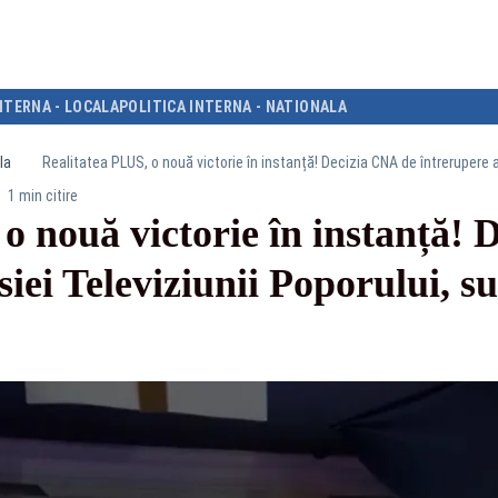
NTERNA - LOCALA
POLITICA INTERNA - NATIONALA
la
1 min citire
o nouă victorie în instanță!
siei Televiziunii Poporului, s