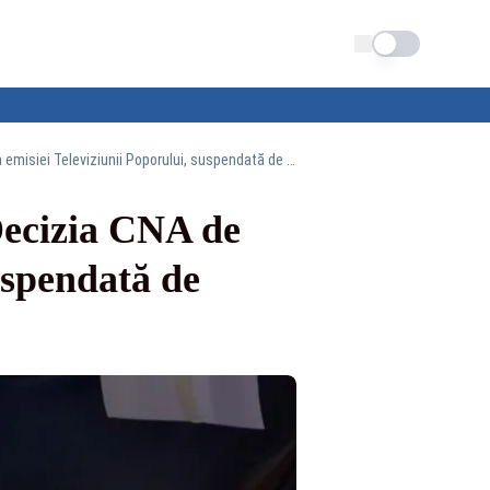
Schimba tema
Realitatea PLUS, o nouă victorie în instanță! Decizia CNA de întrerupere a emisiei Televiziunii Poporului, suspendată de judecători
 Decizia CNA de
uspendată de