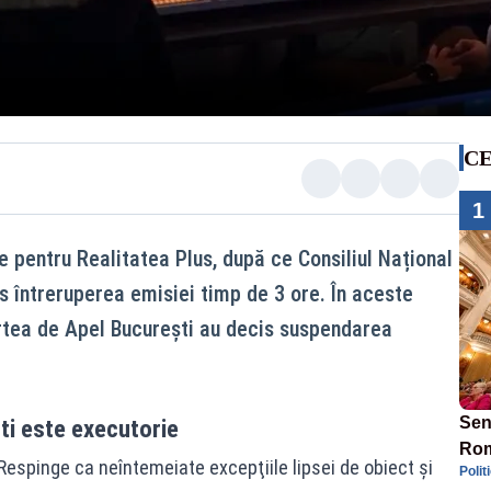
CE
1
ie pentru Realitatea Plus, după ce Consiliul Național
s întreruperea emisiei timp de 3 ore. În aceste
rtea de Apel București au decis suspendarea
Sen
ști este executorie
Rom
Respinge ca neîntemeiate excepţiile lipsei de obiect şi
Polit
mil