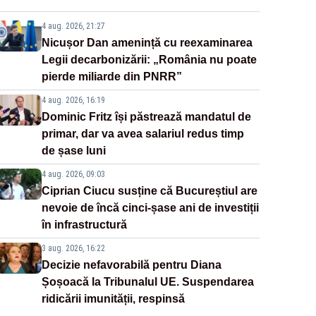
4 aug. 2026, 21:27
Nicușor Dan amenință cu reexaminarea
Legii decarbonizării: „România nu poate
pierde miliarde din PNRR”
4 aug. 2026, 16:19
Dominic Fritz își păstrează mandatul de
primar, dar va avea salariul redus timp
de șase luni
4 aug. 2026, 09:03
Ciprian Ciucu susține că Bucureștiul are
nevoie de încă cinci-șase ani de investiții
în infrastructură
3 aug. 2026, 16:22
Decizie nefavorabilă pentru Diana
Șoșoacă la Tribunalul UE. Suspendarea
ridicării imunității, respinsă