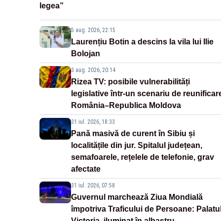
legea”
5 aug. 2026, 22:15
Laurențiu Botin a descins la vila lui Ilie
Bolojan
3 aug. 2026, 20:14
Rizea TV: posibile vulnerabilități
legislative într-un scenariu de reunificar
România–Republica Moldova
31 iul. 2026, 18:33
Pană masivă de curent în Sibiu și
localitățile din jur. Spitalul județean,
semafoarele, rețelele de telefonie, grav
afectate
31 iul. 2026, 07:58
Guvernul marchează Ziua Mondială
împotriva Traficului de Persoane: Palatu
Victoria, iluminat în albastru