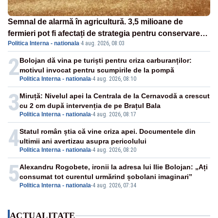
Semnal de alarmă în agricultură. 3,5 milioane de
fermieri pot fi afectați de strategia pentru conservarea
Politica Interna - nationala
·
4 aug. 2026, 08:03
biodiversității
2
Bolojan dă vina pe turiști pentru criza carburanților:
motivul invocat pentru scumpirile de la pompă
Politica Interna - nationala
-
4 aug. 2026, 08:10
3
Miruță: Nivelul apei la Centrala de la Cernavodă a crescut
cu 2 cm după intervenția de pe Brațul Bala
Politica Interna - nationala
-
4 aug. 2026, 08:17
4
Statul român știa că vine criza apei. Documentele din
ultimii ani avertizau asupra pericolului
Politica Interna - nationala
-
4 aug. 2026, 08:20
5
Alexandru Rogobete, ironii la adresa lui Ilie Bolojan: „Ați
consumat tot curentul urmărind șobolani imaginari”
Politica Interna - nationala
-
4 aug. 2026, 07:34
ACTUALITATE