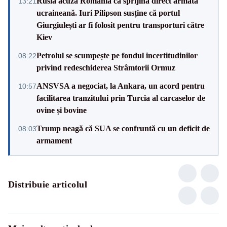
Rusia acuză România că sprijină direct armata
13:21
ucraineană. Iuri Pilipson susține că portul
Giurgiulești ar fi folosit pentru transporturi către
Kiev
Petrolul se scumpește pe fondul incertitudinilor
08:22
privind redeschiderea Strâmtorii Ormuz
ANSVSA a negociat, la Ankara, un acord pentru
10:57
facilitarea tranzitului prin Turcia al carcaselor de
ovine și bovine
Trump neagă că SUA se confruntă cu un deficit de
08:03
armament
Distribuie articolul