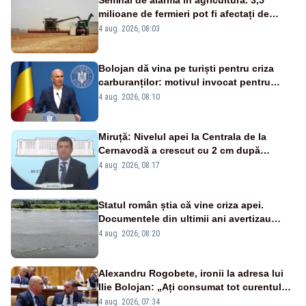
Semnal de alarmă în agricultură. 3,5
milioane de fermieri pot fi afectați de
strategia pentru conservarea
4 aug. 2026, 08:03
biodiversității
Bolojan dă vina pe turiști pentru criza
carburanților: motivul invocat pentru
scumpirile de la pompă
4 aug. 2026, 08:10
Miruță: Nivelul apei la Centrala de la
Cernavodă a crescut cu 2 cm după
intervenția de pe Brațul Bala
4 aug. 2026, 08:17
Statul român știa că vine criza apei.
Documentele din ultimii ani avertizau
asupra pericolului
4 aug. 2026, 08:20
Alexandru Rogobete, ironii la adresa lui
Ilie Bolojan: „Ați consumat tot curentul
urmărind șobolani imaginari”
4 aug. 2026, 07:34