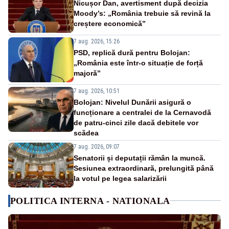
Nicușor Dan, avertisment după decizia
Moody’s: „România trebuie să revină la
creștere economică”
7 aug. 2026, 15:26
PSD, replică dură pentru Bolojan:
„România este într-o situație de forță
majoră”
7 aug. 2026, 10:51
Bolojan: Nivelul Dunării asigură o
funcționare a centralei de la Cernavodă
de patru-cinci zile dacă debitele vor
scădea
7 aug. 2026, 09:07
Senatorii și deputații rămân la muncă.
Sesiunea extraordinară, prelungită până
la votul pe legea salarizării
POLITICA INTERNA - NATIONALA