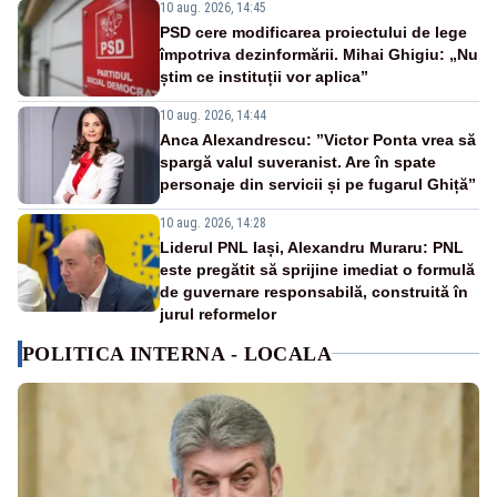
10 aug. 2026, 14:45
PSD cere modificarea proiectului de lege
împotriva dezinformării. Mihai Ghigiu: „Nu
știm ce instituții vor aplica”
10 aug. 2026, 14:44
Anca Alexandrescu: ”Victor Ponta vrea să
spargă valul suveranist. Are în spate
personaje din servicii și pe fugarul Ghiță”
10 aug. 2026, 14:28
Liderul PNL Iași, Alexandru Muraru: PNL
este pregătit să sprijine imediat o formulă
de guvernare responsabilă, construită în
jurul reformelor
POLITICA INTERNA - LOCALA