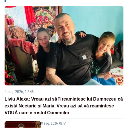
9 aug. 2026, 17:46
Liviu Alexa: Vreau azi sǎ îi reamintesc lui Dumnezeu cǎ
existǎ Nectarie şi Maria. Vreau azi sǎ vǎ reamintesc
VOUǍ care e rostul Oamenilor.
8 aug. 2026, 08:51