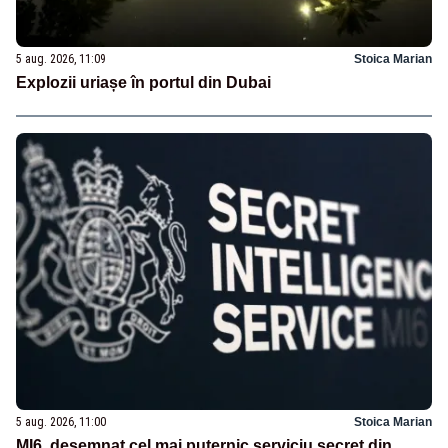
5 aug. 2026, 11:09
Stoica Marian
Explozii uriașe în portul din Dubai
5 aug. 2026, 11:00
Stoica Marian
MI6, desemnat cel mai puternic serviciu secret din