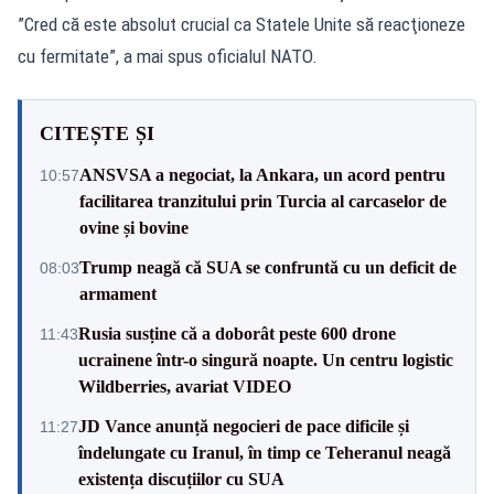
”Cred că este absolut crucial ca Statele Unite să reacţioneze
cu fermitate”, a mai spus oficialul NATO.
CITEȘTE ȘI
ANSVSA a negociat, la Ankara, un acord pentru
10:57
facilitarea tranzitului prin Turcia al carcaselor de
ovine și bovine
Trump neagă că SUA se confruntă cu un deficit de
08:03
armament
Rusia susține că a doborât peste 600 drone
11:43
ucrainene într-o singură noapte. Un centru logistic
Wildberries, avariat VIDEO
JD Vance anunță negocieri de pace dificile și
11:27
îndelungate cu Iranul, în timp ce Teheranul neagă
existența discuțiilor cu SUA