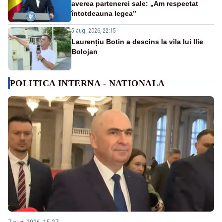
averea partenerei sale: „Am respectat
întotdeauna legea”
5 aug. 2026, 22:15
Laurențiu Botin a descins la vila lui Ilie
Bolojan
POLITICA INTERNA - NATIONALA