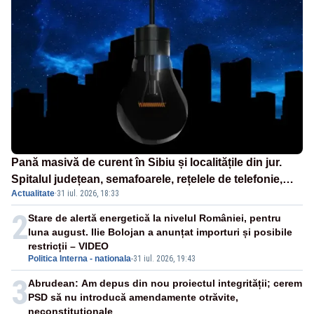
Pană masivă de curent în Sibiu și localitățile din jur.
Spitalul județean, semafoarele, rețelele de telefonie,
Actualitate
·
31 iul. 2026, 18:33
grav afectate
2
Stare de alertă energetică la nivelul României, pentru
luna august. Ilie Bolojan a anunțat importuri și posibile
restricții – VIDEO
Politica Interna - nationala
-
31 iul. 2026, 19:43
3
Abrudean: Am depus din nou proiectul integrității; cerem
PSD să nu introducă amendamente otrăvite,
neconstituționale