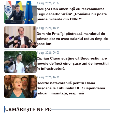
4 aug. 2026, 21:27
Nicușor Dan amenință cu reexaminarea
Legii decarbonizării: „România nu poate
pierde miliarde din PNRR”
4 aug. 2026, 16:19
Dominic Fritz își păstrează mandatul de
primar, dar va avea salariul redus timp de
șase luni
4 aug. 2026, 09:03
Ciprian Ciucu susține că Bucureștiul are
nevoie de încă cinci-șase ani de investiții
în infrastructură
3 aug. 2026, 16:22
Decizie nefavorabilă pentru Diana
Șoșoacă la Tribunalul UE. Suspendarea
ridicării imunității, respinsă
URMĂREȘTE-NE PE