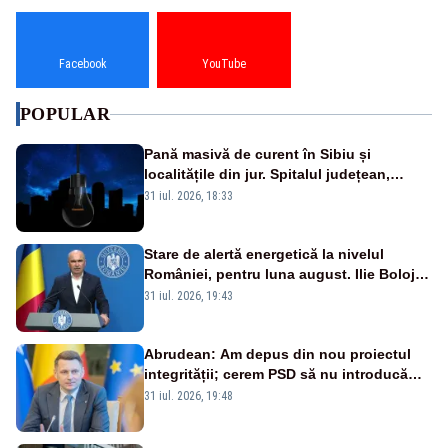
Facebook
YouTube
POPULAR
Pană masivă de curent în Sibiu și
localitățile din jur. Spitalul județean,
semafoarele, rețelele de telefonie, grav
31 iul. 2026, 18:33
afectate
Stare de alertă energetică la nivelul
României, pentru luna august. Ilie Bolojan
a anunțat importuri și posibile restricții –
31 iul. 2026, 19:43
VIDEO
Abrudean: Am depus din nou proiectul
integrității; cerem PSD să nu introducă
amendamente otrăvite, neconstituționale
31 iul. 2026, 19:48