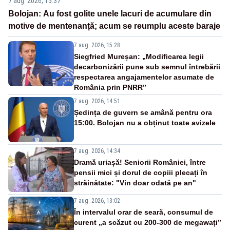
7 aug. 2026, 15:37
Bolojan: Au fost golite unele lacuri de acumulare din
motive de mentenanță; acum se reumplu aceste baraje
7 aug. 2026, 15:28
Siegfried Mureșan: „Modificarea legii
decarbonizării pune sub semnul întrebării
respectarea angajamentelor asumate de
România prin PNRR”
7 aug. 2026, 14:51
Ședința de guvern se amână pentru ora
15:00. Bolojan nu a obținut toate avizele
7 aug. 2026, 14:34
Dramă uriașă! Seniorii României, între
pensii mici și dorul de copiii plecați în
străinătate: "Vin doar odată pe an"
7 aug. 2026, 13:02
În intervalul orar de seară, consumul de
curent „a scăzut cu 200-300 de megawați”