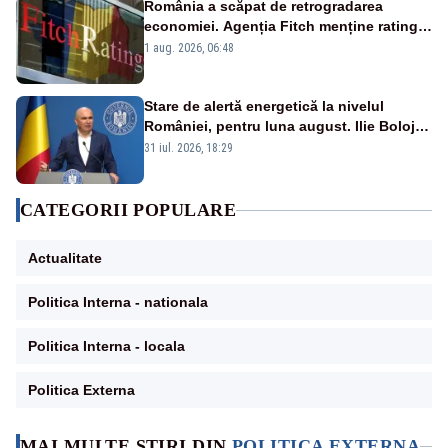
România a scăpat de retrogradarea
economiei. Agenția Fitch menține ratingul
„BBB-” cu perspectivă negativă
1 aug. 2026, 06:48
Stare de alertă energetică la nivelul
României, pentru luna august. Ilie Bolojan
a anunțat importuri și posibile restricții –
31 iul. 2026, 18:29
VIDEO
CATEGORII POPULARE
Actualitate
Politica Interna - nationala
Politica Interna - locala
Politica Externa
MAI MULTE ȘTIRI DIN
POLITICA EXTERNA