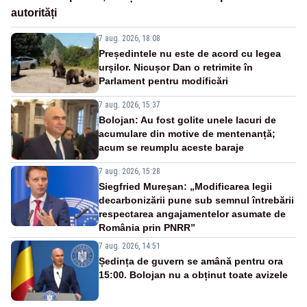
autorități
7 aug. 2026, 18:08
Președintele nu este de acord cu legea
urșilor. Nicușor Dan o retrimite în
Parlament pentru modificări
7 aug. 2026, 15:37
Bolojan: Au fost golite unele lacuri de
acumulare din motive de mentenanță;
acum se reumplu aceste baraje
7 aug. 2026, 15:28
Siegfried Mureșan: „Modificarea legii
decarbonizării pune sub semnul întrebării
respectarea angajamentelor asumate de
România prin PNRR”
7 aug. 2026, 14:51
Ședința de guvern se amână pentru ora
15:00. Bolojan nu a obținut toate avizele