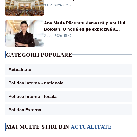
jaloane din PNRR
3 aug. 2026, 07:58
Ana Maria Păcuraru demască planul lui
Bolojan. O nouă ediție explozivă a
emisiunii „Miza Zilei” la Realitatea PLUS
2 aug. 2026, 15:42
CATEGORII POPULARE
Actualitate
Politica Interna - nationala
Politica Interna - locala
Politica Externa
MAI MULTE ȘTIRI DIN
ACTUALITATE