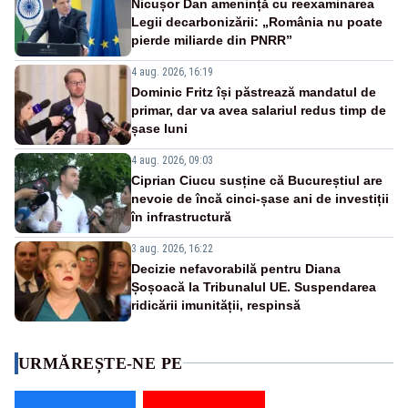
Nicușor Dan amenință cu reexaminarea
Legii decarbonizării: „România nu poate
pierde miliarde din PNRR”
4 aug. 2026, 16:19
Dominic Fritz își păstrează mandatul de
primar, dar va avea salariul redus timp de
șase luni
4 aug. 2026, 09:03
Ciprian Ciucu susține că Bucureștiul are
nevoie de încă cinci-șase ani de investiții
în infrastructură
3 aug. 2026, 16:22
Decizie nefavorabilă pentru Diana
Șoșoacă la Tribunalul UE. Suspendarea
ridicării imunității, respinsă
URMĂREȘTE-NE PE