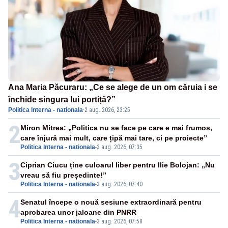
Ana Maria Păcuraru: „Ce se alege de un om căruia i se
închide singura lui portiță?”
Politica Interna - nationala
·
2 aug. 2026, 23:25
2
Miron Mitrea: „Politica nu se face pe care e mai frumos,
care înjură mai mult, care țipă mai tare, ci pe proiecte”
Politica Interna - nationala
-
3 aug. 2026, 07:35
3
Ciprian Ciucu ține culoarul liber pentru Ilie Bolojan: „Nu
vreau să fiu președinte!”
Politica Interna - nationala
-
3 aug. 2026, 07:40
4
Senatul începe o nouă sesiune extraordinară pentru
aprobarea unor jaloane din PNRR
Politica Interna - nationala
-
3 aug. 2026, 07:58