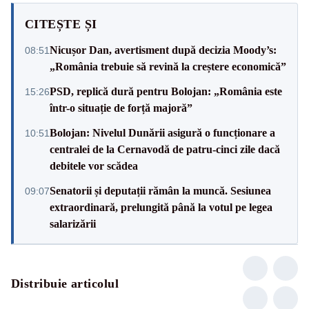
CITEȘTE ȘI
Nicușor Dan, avertisment după decizia Moody’s:
08:51
„România trebuie să revină la creștere economică”
PSD, replică dură pentru Bolojan: „România este
15:26
într-o situație de forță majoră”
Bolojan: Nivelul Dunării asigură o funcționare a
10:51
centralei de la Cernavodă de patru-cinci zile dacă
debitele vor scădea
Senatorii și deputații rămân la muncă. Sesiunea
09:07
extraordinară, prelungită până la votul pe legea
salarizării
Distribuie articolul