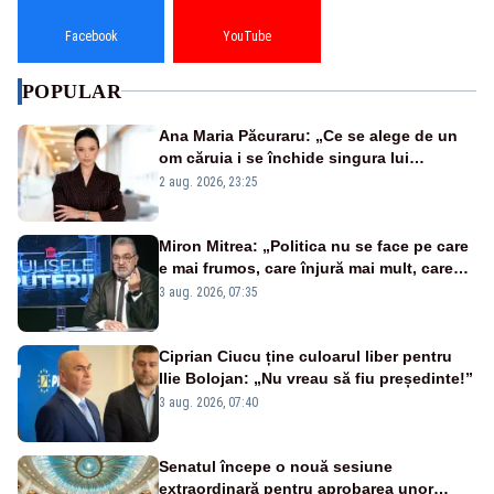
Facebook
YouTube
POPULAR
Ana Maria Păcuraru: „Ce se alege de un
om căruia i se închide singura lui
portiță?”
2 aug. 2026, 23:25
Miron Mitrea: „Politica nu se face pe care
e mai frumos, care înjură mai mult, care
țipă mai tare, ci pe proiecte”
3 aug. 2026, 07:35
Ciprian Ciucu ține culoarul liber pentru
Ilie Bolojan: „Nu vreau să fiu președinte!”
3 aug. 2026, 07:40
Senatul începe o nouă sesiune
extraordinară pentru aprobarea unor