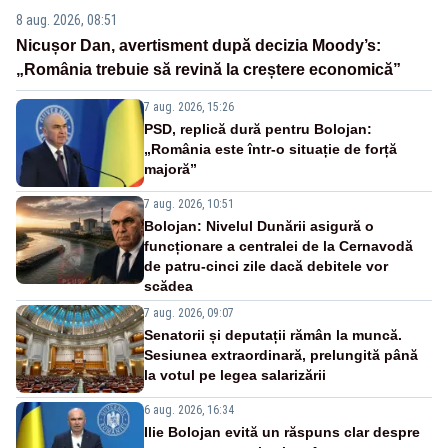
8 aug. 2026, 08:51
Nicușor Dan, avertisment după decizia Moody’s:
„România trebuie să revină la creștere economică”
7 aug. 2026, 15:26
PSD, replică dură pentru Bolojan:
„România este într-o situație de forță
majoră”
7 aug. 2026, 10:51
Bolojan: Nivelul Dunării asigură o
funcționare a centralei de la Cernavodă
de patru-cinci zile dacă debitele vor
scădea
7 aug. 2026, 09:07
Senatorii și deputații rămân la muncă.
Sesiunea extraordinară, prelungită până
la votul pe legea salarizării
6 aug. 2026, 16:34
Ilie Bolojan evită un răspuns clar despre