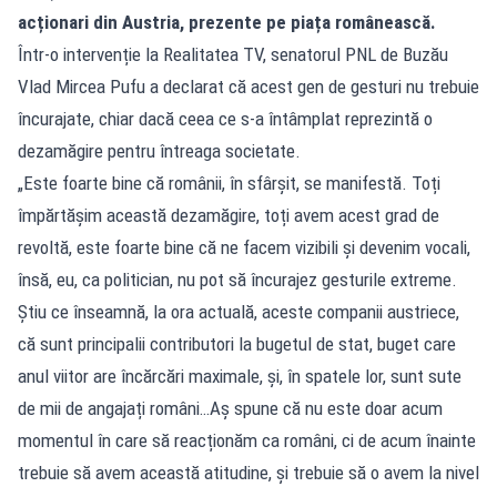
acționari din Austria, prezente pe piața românească.
Într-o intervenție la Realitatea TV, senatorul PNL de Buzău
Vlad Mircea Pufu a declarat că acest gen de gesturi nu trebuie
încurajate, chiar dacă ceea ce s-a întâmplat reprezintă o
dezamăgire pentru întreaga societate.
„Este foarte bine că românii, în sfârșit, se manifestă. Toți
împărtășim această dezamăgire, toți avem acest grad de
revoltă, este foarte bine că ne facem vizibili și devenim vocali,
însă, eu, ca politician, nu pot să încurajez gesturile extreme.
Știu ce înseamnă, la ora actuală, aceste companii austriece,
că sunt principalii contributori la bugetul de stat, buget care
anul viitor are încărcări maximale, și, în spatele lor, sunt sute
de mii de angajați români…Aș spune că nu este doar acum
momentul în care să reacționăm ca români, ci de acum înainte
trebuie să avem această atitudine, și trebuie să o avem la nivel