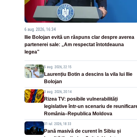
6 aug. 2026, 16:34
Ilie Bolojan evită un răspuns clar despre averea
partenerei sale: „Am respectat întotdeauna
legea”
5 aug. 2026, 22:15
Laurențiu Botin a descins la vila lui Ilie
Bolojan
3 aug. 2026, 20:14
Rizea TV: posibile vulnerabilități
legislative într-un scenariu de reunificar
România–Republica Moldova
31 iul. 2026, 18:33
Pană masivă de curent în Sibiu și