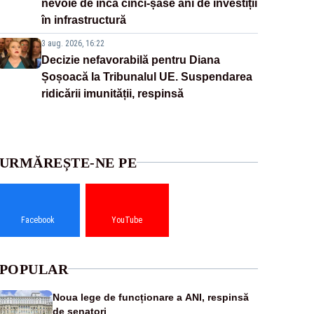
nevoie de încă cinci-șase ani de investiții
în infrastructură
3 aug. 2026, 16:22
Decizie nefavorabilă pentru Diana
Șoșoacă la Tribunalul UE. Suspendarea
ridicării imunității, respinsă
URMĂREȘTE-NE PE
Facebook
YouTube
POPULAR
Noua lege de funcționare a ANI, respinsă
de senatori