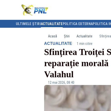
ULTIMELE ȘTIRI
ACTUALITATE
POLITICA EXTERNA
POLITICA I
Acasă
Știri
Actualitate
Sfințire
·
ACTUALITATE
1 min citire
Sfințirea Troiței 
reparație morală
Valahul
12 mai 2026, 08:40