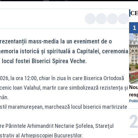
CE
1
prezentanții mass-media la un eveniment de o
moria istorică și spirituală a Capitalei, ceremonia
e locul fostei Biserici Spirea Veche.
26, la ora 12:00, chiar în ziua în care Biserica Ortodoxă
enic Ioan Valahul, martir care simbolizează rezistența și
Nou
res
mân.
Polit
n stil maramureșean, marchează locul bisericii martirizate
ătre Părintele Arhimandrit Nectarie Şofelea, Stareţul
trativ al Arhiepiscopiei Bucureştilor.