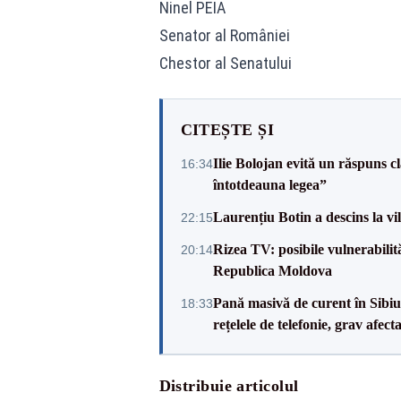
Ninel PEIA
Senator al României
Chestor al Senatului
CITEȘTE ȘI
Ilie Bolojan evită un răspuns c
16:34
întotdeauna legea”
Laurențiu Botin a descins la vil
22:15
Rizea TV: posibile vulnerabilit
20:14
Republica Moldova
Pană masivă de curent în Sibiu ș
18:33
rețelele de telefonie, grav afect
Distribuie articolul