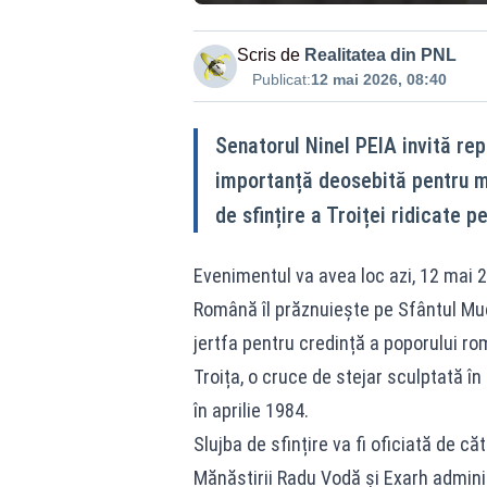
Scris de
Realitatea din PNL
Publicat:
12 mai 2026, 08:40
Senatorul Ninel PEIA invită re
importanță deosebită pentru me
de sfințire a Troiței ridicate p
Evenimentul va avea loc azi, 12 mai 20
Română îl prăznuiește pe Sfântul Muc
jertfa pentru credință a poporului ro
Troița, o cruce de stejar sculptată î
în aprilie 1984.
Slujba de sfințire va fi oficiată de c
Mănăstirii Radu Vodă şi Exarh adminis