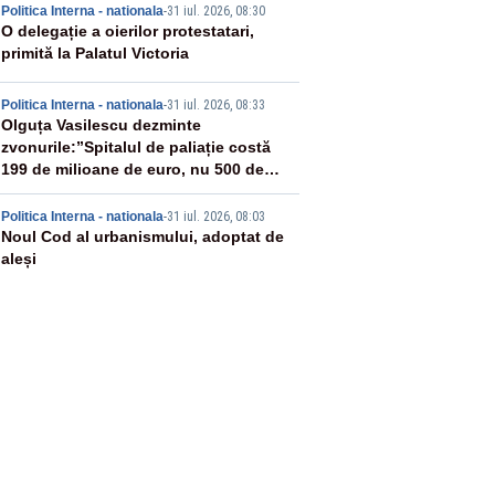
3
Politica Interna - nationala
-
31 iul. 2026, 08:30
O delegație a oierilor protestatari,
primită la Palatul Victoria
4
Politica Interna - nationala
-
31 iul. 2026, 08:33
Olguța Vasilescu dezminte
zvonurile:”Spitalul de paliație costă
199 de milioane de euro, nu 500 de
milioane”
5
Politica Interna - nationala
-
31 iul. 2026, 08:03
Noul Cod al urbanismului, adoptat de
aleși