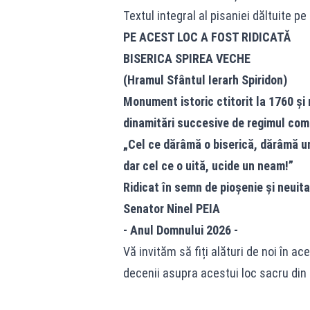
Textul integral al pisaniei dăltuite 
PE ACEST LOC A FOST RIDICATĂ
BISERICA SPIREA VECHE
(Hramul Sfântul Ierarh Spiridon)
Monument istoric ctitorit la 1760 și r
dinamitări succesive de regimul comun
„Cel ce dărâmă o biserică, dărâmă u
dar cel ce o uită, ucide un neam!”
Ridicat în semn de pioșenie și neuit
Senator Ninel PEIA
- Anul Domnului 2026 -
Vă invităm să fiți alături de noi în
decenii asupra acestui loc sacru din D