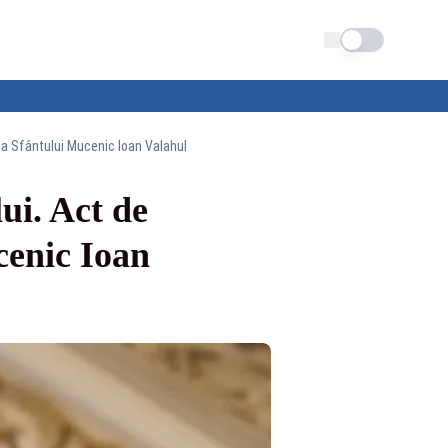
Schimba tema
rea Sfântului Mucenic Ioan Valahul
ui. Act de
cenic Ioan