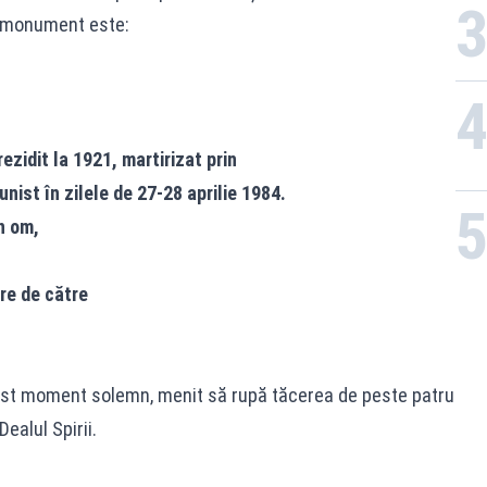
pe monument este:
ezidit la 1921, martirizat prin
ist în zilele de 27-28 aprilie 1984.
n om,
are de către
 acest moment solemn, menit să rupă tăcerea de peste patru
ealul Spirii.