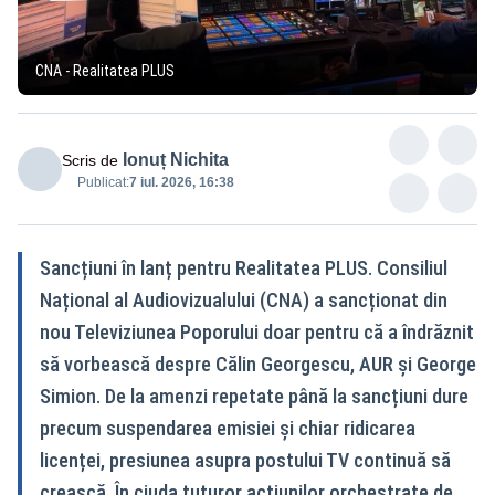
CNA - Realitatea PLUS
Ionuț Nichita
Scris de
Publicat:
7 iul. 2026, 16:38
Sancțiuni în lanț pentru Realitatea PLUS. Consiliul
Național al Audiovizualului (CNA) a sancționat din
nou Televiziunea Poporului doar pentru că a îndrăznit
să vorbească despre Călin Georgescu, AUR și George
Simion. De la amenzi repetate până la sancțiuni dure
precum suspendarea emisiei și chiar ridicarea
licenței, presiunea asupra postului TV continuă să
crească. În ciuda tuturor acțiunilor orchestrate de