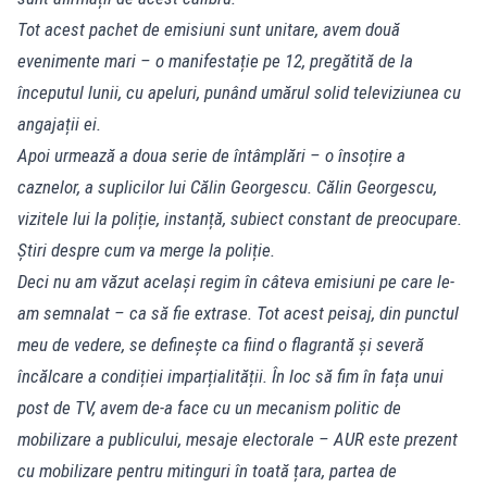
Tot acest pachet de emisiuni sunt unitare, avem două
evenimente mari – o manifestație pe 12, pregătită de la
începutul lunii, cu apeluri, punând umărul solid televiziunea cu
angajații ei.
Apoi urmează a doua serie de întâmplări – o însoțire a
caznelor, a suplicilor lui Călin Georgescu. Călin Georgescu,
vizitele lui la poliție, instanță, subiect constant de preocupare.
Știri despre cum va merge la poliție.
Deci nu am văzut același regim în câteva emisiuni pe care le-
am semnalat – ca să fie extrase. Tot acest peisaj, din punctul
meu de vedere, se definește ca fiind o flagrantă și severă
încălcare a condiției imparțialității. În loc să fim în fața unui
post de TV, avem de-a face cu un mecanism politic de
mobilizare a publicului, mesaje electorale – AUR este prezent
cu mobilizare pentru mitinguri în toată țara, partea de