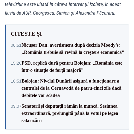
televiziune este uitată în câteva intervenții izolate, în acest
fluviu de AUR, Georgescu, Simion și Alexandra Păcuraru.
CITEȘTE ȘI
Nicușor Dan, avertisment după decizia Moody’s:
08:51
„România trebuie să revină la creștere economică”
PSD, replică dură pentru Bolojan: „România este
15:26
într-o situație de forță majoră”
Bolojan: Nivelul Dunării asigură o funcționare a
10:51
centralei de la Cernavodă de patru-cinci zile dacă
debitele vor scădea
Senatorii și deputații rămân la muncă. Sesiunea
09:07
extraordinară, prelungită până la votul pe legea
salarizării