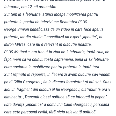
februarie, ora 12, să protestăm.
Suntem în 1 februarie, atunci începe mobilizarea pentru
proteste la postul de televiziune Realitatea PLUS.
George Simion beneficiază de un video în care face apel la
proteste, iar din studio îl consiliază un expert „apolitic”, dl
Miron Mitrea, care nu e relevant în discuția noastră.
PLUS Matinal – am trecut în ziua de 2 februarie, toată ziua; de
fapt, n-am să vă chinui, toată săptămâna, până la 12 februarie,
curg apelurile la mobilizare pentru proteste în toată țara.
Sunt reținute în rapoarte, în fiecare zi avem bucuria să-l vedem
pe dl Călin Georgescu, fie în discurs înregistrat și difuzat. Citez
aici un fragment din discursul lui Georgescu, distribuit la ora 9
dimineața: „Transmit clasei politice să se întoarcă la popor.”
Este dorința „apolitică” a domnului Călin Georgescu, persoană
care este persoană civilă, fără nicio relevanță politică.