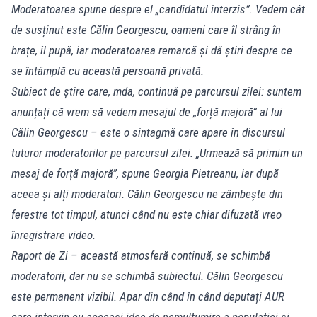
Moderatoarea spune despre el „candidatul interzis”. Vedem cât
de susținut este Călin Georgescu, oameni care îl strâng în
brațe, îl pupă, iar moderatoarea remarcă și dă știri despre ce
se întâmplă cu această persoană privată.
Subiect de știre care, mda, continuă pe parcursul zilei: suntem
anunțați că vrem să vedem mesajul de „forță majoră” al lui
Călin Georgescu – este o sintagmă care apare în discursul
tuturor moderatorilor pe parcursul zilei. „Urmează să primim un
mesaj de forță majoră”, spune Georgia Pietreanu, iar după
aceea și alți moderatori. Călin Georgescu ne zâmbește din
ferestre tot timpul, atunci când nu este chiar difuzată vreo
înregistrare video.
Raport de Zi – această atmosferă continuă, se schimbă
moderatorii, dar nu se schimbă subiectul. Călin Georgescu
este permanent vizibil. Apar din când în când deputați AUR
care intervin cu aceeași idee de nemulțumire a populației și