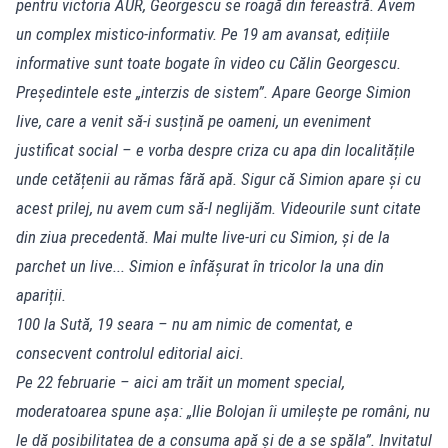
pentru victoria AUR, Georgescu se roagă din fereastră. Avem
un complex mistico-informativ. Pe 19 am avansat, edițiile
informative sunt toate bogate în video cu Călin Georgescu.
Președintele este „interzis de sistem”. Apare George Simion
live, care a venit să-i susțină pe oameni, un eveniment
justificat social – e vorba despre criza cu apa din localitățile
unde cetățenii au rămas fără apă. Sigur că Simion apare și cu
acest prilej, nu avem cum să-l neglijăm. Videourile sunt citate
din ziua precedentă. Mai multe live-uri cu Simion, și de la
parchet un live... Simion e înfășurat în tricolor la una din
apariții.
100 la Sută, 19 seara – nu am nimic de comentat, e
consecvent controlul editorial aici.
Pe 22 februarie – aici am trăit un moment special,
moderatoarea spune așa: „Ilie Bolojan îi umilește pe români, nu
le dă posibilitatea de a consuma apă și de a se spăla”. Invitatul