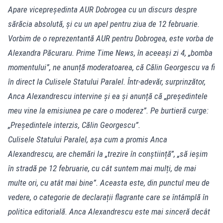
Apare vicepreședinta AUR Dobrogea cu un discurs despre
sărăcia absolută, și cu un apel pentru ziua de 12 februarie.
Vorbim de o reprezentantă AUR pentru Dobrogea, este vorba de
Alexandra Păcuraru. Prime Time News, în aceeași zi 4, „bomba
momentului”, ne anunță moderatoarea, că Călin Georgescu va fi
în direct la Culisele Statului Paralel. Într-adevăr, surprinzător,
Anca Alexandrescu intervine și ea și anunță că „președintele
meu vine la emisiunea pe care o moderez”. Pe burtieră curge:
„Președintele interzis, Călin Georgescu”.
Culisele Statului Paralel, așa cum a promis Anca
Alexandrescu, are chemări la „trezire în conștiință”, „să ieșim
în stradă pe 12 februarie, cu cât suntem mai mulți, de mai
multe ori, cu atât mai bine”. Aceasta este, din punctul meu de
vedere, o categorie de declarații flagrante care se întâmplă în
politica editorială. Anca Alexandrescu este mai sinceră decât