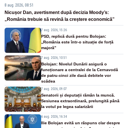
8 aug. 2026, 08:51
Nicușor Dan, avertisment după decizia Moody’s:
„România trebuie să revină la creștere economică”
7 aug. 2026, 15:26
PSD, replică dură pentru Bolojan:
„România este într-o situație de forță
majoră”
7 aug. 2026, 10:51
Bolojan: Nivelul Dunării asigură o
funcționare a centralei de la Cernavodă
de patru-cinci zile dacă debitele vor
scădea
7 aug. 2026, 09:07
Senatorii și deputații rămân la muncă.
Sesiunea extraordinară, prelungită până
la votul pe legea salarizării
6 aug. 2026, 16:34
Ilie Bolojan evită un răspuns clar despre