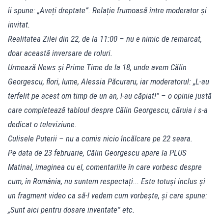
îi spune: „Aveți dreptate”. Relație frumoasă între moderator și
invitat.
Realitatea Zilei din 22, de la 11:00 – nu e nimic de remarcat,
doar această inversare de roluri.
Urmează News și Prime Time de la 18, unde avem Călin
Georgescu, flori, lume, Alessia Păcuraru, iar moderatorul: „L-au
terfelit pe acest om timp de un an, l-au căpiat!” – o opinie justă
care completează tabloul despre Călin Georgescu, căruia i s-a
dedicat o televiziune.
Culisele Puterii – nu a comis nicio încălcare pe 22 seara.
Pe data de 23 februarie, Călin Georgescu apare la PLUS
Matinal, imaginea cu el, comentariile în care vorbesc despre
cum, în România, nu suntem respectați... Este totuși inclus și
un fragment video ca să-l vedem cum vorbește, și care spune:
„Sunt aici pentru dosare inventate” etc.