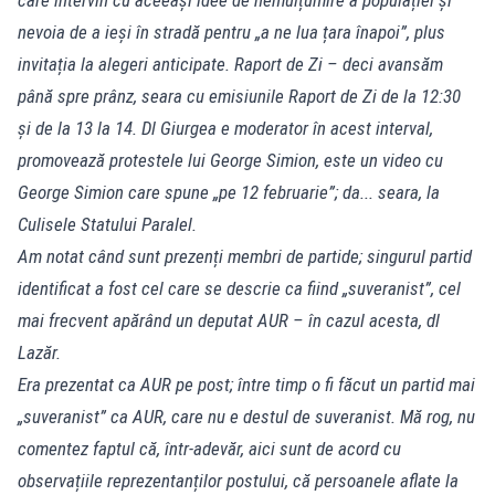
nevoia de a ieși în stradă pentru „a ne lua țara înapoi”, plus
invitația la alegeri anticipate. Raport de Zi – deci avansăm
până spre prânz, seara cu emisiunile Raport de Zi de la 12:30
și de la 13 la 14. Dl Giurgea e moderator în acest interval,
promovează protestele lui George Simion, este un video cu
George Simion care spune „pe 12 februarie”; da... seara, la
Culisele Statului Paralel.
Am notat când sunt prezenți membri de partide; singurul partid
identificat a fost cel care se descrie ca fiind „suveranist”, cel
mai frecvent apărând un deputat AUR – în cazul acesta, dl
Lazăr.
Era prezentat ca AUR pe post; între timp o fi făcut un partid mai
„suveranist” ca AUR, care nu e destul de suveranist. Mă rog, nu
comentez faptul că, într-adevăr, aici sunt de acord cu
observațiile reprezentanților postului, că persoanele aflate la