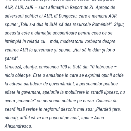
AUR, AUR, AUR – sunt afirmații în Raport de Zi. Apropo de
adversarii politici ai AUR, dl Dungaciu, care e membru AUR,
spune: „Toiu s-a dus în SUA să dea resursele României”. Sigur,
aceasta este o afirmație acoperitoare pentru ceea ce se
întâmplă în relația cu... mda, moderatorul vorbește despre
venirea AUR la guvernare și spune: „Hai să le dăm și lor o
șansă”.
Urmează, atenție, emisiunea 100 la Sută din 10 februarie –
nicio obiecție. Este o emisiune în care se exprimă opinii acide
la adresa partidelor de guvernământ, a persoanelor politice
aflate la guvernare, apelurile la mobilizare în stradă lipsesc, nu
avem „icoanele” cu persoane politice pe ecran. Culisele de
seară însă revine în registrul deschis mai sus: „Pierdeți țara,
plecați, altfel vă va lua poporul pe sus”, spune Anca
Alexandrescu.