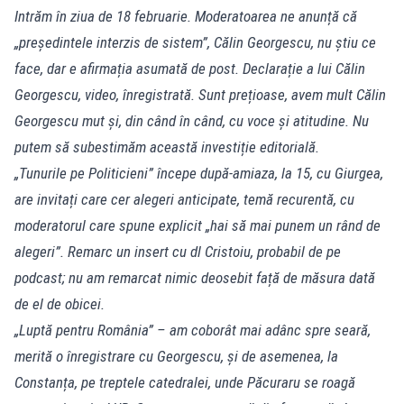
Intrăm în ziua de 18 februarie. Moderatoarea ne anunță că
„președintele interzis de sistem”, Călin Georgescu, nu știu ce
face, dar e afirmația asumată de post. Declarație a lui Călin
Georgescu, video, înregistrată. Sunt prețioase, avem mult Călin
Georgescu mut și, din când în când, cu voce și atitudine. Nu
putem să subestimăm această investiție editorială.
„Tunurile pe Politicieni” începe după-amiaza, la 15, cu Giurgea,
are invitați care cer alegeri anticipate, temă recurentă, cu
moderatorul care spune explicit „hai să mai punem un rând de
alegeri”. Remarc un insert cu dl Cristoiu, probabil de pe
podcast; nu am remarcat nimic deosebit față de măsura dată
de el de obicei.
„Luptă pentru România” – am coborât mai adânc spre seară,
merită o înregistrare cu Georgescu, și de asemenea, la
Constanța, pe treptele catedralei, unde Păcuraru se roagă