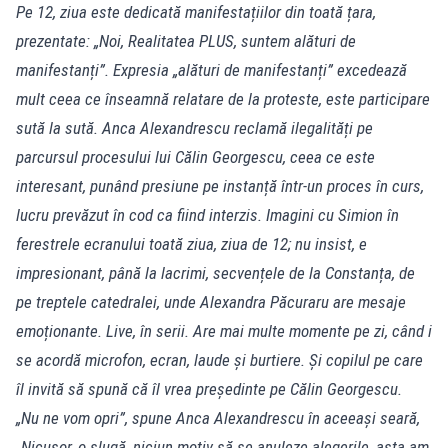
Pe 12, ziua este dedicată manifestațiilor din toată țara,
prezentate: „Noi, Realitatea PLUS, suntem alături de
manifestanți”. Expresia „alături de manifestanți” excedează
mult ceea ce înseamnă relatare de la proteste, este participare
sută la sută. Anca Alexandrescu reclamă ilegalități pe
parcursul procesului lui Călin Georgescu, ceea ce este
interesant, punând presiune pe instanță într-un proces în curs,
lucru prevăzut în cod ca fiind interzis. Imagini cu Simion în
ferestrele ecranului toată ziua, ziua de 12; nu insist, e
impresionant, până la lacrimi, secvențele de la Constanța, de
pe treptele catedralei, unde Alexandra Păcuraru are mesaje
emoționante. Live, în serii. Are mai multe momente pe zi, când i
se acordă microfon, ecran, laude și burtiere. Și copilul pe care
îl invită să spună că îl vrea președinte pe Călin Georgescu.
„Nu ne vom opri”, spune Anca Alexandrescu în aceeași seară,
„Nicușor, o slugă, niciun motiv să se anuleze alegerile, asta am