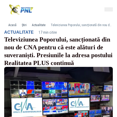
Acasă
Știri
Actualitate
Televiziunea Poporului, sancționată din nou de CNA pentru că este alături de suveraniști. Presiunile la adresa postului Realitatea PLUS continuă
·
ACTUALITATE
17 min citire
Televiziunea Poporului, sancționată din
nou de CNA pentru că este alături de
suveraniști. Presiunile la adresa postului
Realitatea PLUS continuă