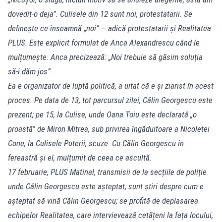
dovedit-o deja”. Culisele din 12 sunt noi, protestatarii. Se
definește ce înseamnă „noi” – adică protestatarii și Realitatea
PLUS. Este explicit formulat de Anca Alexandrescu când le
mulțumește. Anca precizează: „Noi trebuie să găsim soluția
să-i dăm jos”.
Ea e organizator de luptă politică, a uitat că e și ziarist în acest
proces. Pe data de 13, tot parcursul zilei, Călin Georgescu este
prezent; pe 15, la Culise, unde Oana Toiu este declarată „o
proastă” de Miron Mitrea, sub privirea îngăduitoare a Nicoletei
Cone, la Culisele Puterii, scuze. Cu Călin Georgescu în
fereastră și el, mulțumit de ceea ce ascultă.
17 februarie, PLUS Matinal, transmisii de la secțiile de poliție
unde Călin Georgescu este așteptat, sunt știri despre cum e
așteptat să vină Călin Georgescu; se profită de deplasarea
echipelor Realitatea, care intervievează cetățeni la fața locului,