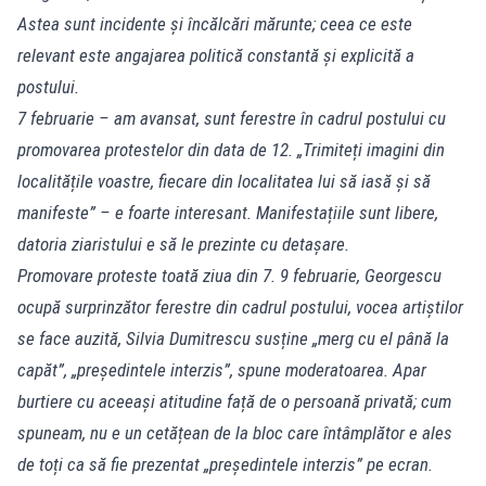
Astea sunt incidente și încălcări mărunte; ceea ce este
relevant este angajarea politică constantă și explicită a
postului.
7 februarie – am avansat, sunt ferestre în cadrul postului cu
promovarea protestelor din data de 12. „Trimiteți imagini din
localitățile voastre, fiecare din localitatea lui să iasă și să
manifeste” – e foarte interesant. Manifestațiile sunt libere,
datoria ziaristului e să le prezinte cu detașare.
Promovare proteste toată ziua din 7. 9 februarie, Georgescu
ocupă surprinzător ferestre din cadrul postului, vocea artiștilor
se face auzită, Silvia Dumitrescu susține „merg cu el până la
capăt”, „președintele interzis”, spune moderatoarea. Apar
burtiere cu aceeași atitudine față de o persoană privată; cum
spuneam, nu e un cetățean de la bloc care întâmplător e ales
de toți ca să fie prezentat „președintele interzis” pe ecran.