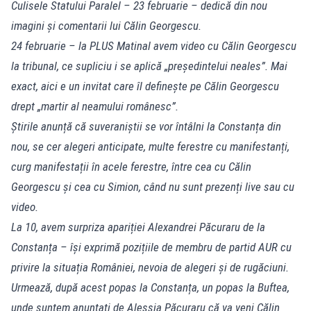
Culisele Statului Paralel – 23 februarie – dedică din nou
imagini și comentarii lui Călin Georgescu.
24 februarie – la PLUS Matinal avem video cu Călin Georgescu
la tribunal, ce supliciu i se aplică „președintelui neales”. Mai
exact, aici e un invitat care îl definește pe Călin Georgescu
drept „martir al neamului românesc”.
Știrile anunță că suveraniștii se vor întâlni la Constanța din
nou, se cer alegeri anticipate, multe ferestre cu manifestanți,
curg manifestații în acele ferestre, între cea cu Călin
Georgescu și cea cu Simion, când nu sunt prezenți live sau cu
video.
La 10, avem surpriza apariției Alexandrei Păcuraru de la
Constanța – își exprimă pozițiile de membru de partid AUR cu
privire la situația României, nevoia de alegeri și de rugăciuni.
Urmează, după acest popas la Constanța, un popas la Buftea,
unde suntem anunțați de Alessia Păcuraru că va veni Călin