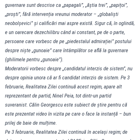
guvernare sunt descrise ca „papagali”, „ăștia trei”, „papițoi”,
„proști”, fără intervenția vreunui moderator – „globaliști
neobolșevici” și calificări mai aspre există. Sigur că, în oglindă,
e un oarecare dezechilibru când ai constant, pe de o parte,
persoane care vorbesc de pe „piedestalul admirației” postului
despre niște „gunoaie” care întâmplător se află la guvernare
(ghilimele pentru „gunoaie”).
Moderatorii vorbesc despre „candidatul interzis de sistem”, nu
despre opinia unora că ar fi candidat interzis de sistem. Pe 3
februarie, Realitatea Zilei continuă acest regim, apare alt
reprezentant de partid, Ninel Peia, tot dintr-un partid
suveranist. Călin Georgescu este subiect de știre pentru că
este prezentat video în vizita pe care o face la instanță – bun
prilej de baie de mulțime.
Pe 3 februarie, Realitatea Zilei continuă în același regim; de