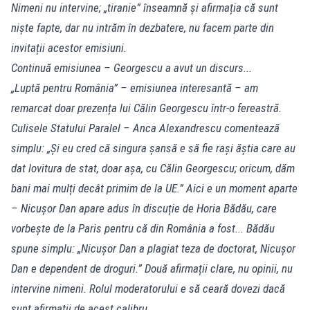
Nimeni nu intervine; „tiranie” înseamnă și afirmația că sunt
niște fapte, dar nu intrăm în dezbatere, nu facem parte din
invitații acestor emisiuni.
Continuă emisiunea – Georgescu a avut un discurs...
„Luptă pentru România” – emisiunea interesantă – am
remarcat doar prezența lui Călin Georgescu într-o fereastră.
Culisele Statului Paralel – Anca Alexandrescu comentează
simplu: „Și eu cred că singura șansă e să fie rași ăștia care au
dat lovitura de stat, doar așa, cu Călin Georgescu; oricum, dăm
bani mai mulți decât primim de la UE.” Aici e un moment aparte
– Nicușor Dan apare adus în discuție de Horia Bădău, care
vorbește de la Paris pentru că din România a fost... Bădău
spune simplu: „Nicușor Dan a plagiat teza de doctorat, Nicușor
Dan e dependent de droguri.” Două afirmații clare, nu opinii, nu
intervine nimeni. Rolul moderatorului e să ceară dovezi dacă
sunt afirmații de acest calibru.