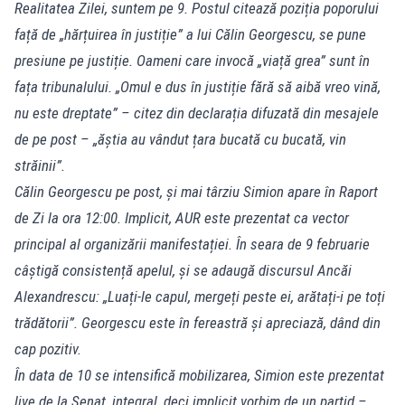
Realitatea Zilei, suntem pe 9. Postul citează poziția poporului
față de „hărțuirea în justiție” a lui Călin Georgescu, se pune
presiune pe justiție. Oameni care invocă „viață grea” sunt în
fața tribunalului. „Omul e dus în justiție fără să aibă vreo vină,
nu este dreptate” – citez din declarația difuzată din mesajele
de pe post – „ăștia au vândut țara bucată cu bucată, vin
străinii”.
Călin Georgescu pe post, și mai târziu Simion apare în Raport
de Zi la ora 12:00. Implicit, AUR este prezentat ca vector
principal al organizării manifestației. În seara de 9 februarie
câștigă consistență apelul, și se adaugă discursul Ancăi
Alexandrescu: „Luați-le capul, mergeți peste ei, arătați-i pe toți
trădătorii”. Georgescu este în fereastră și apreciază, dând din
cap pozitiv.
În data de 10 se intensifică mobilizarea, Simion este prezentat
live de la Senat, integral, deci implicit vorbim de un partid –