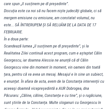
care spun „îl susținem pe dl președinte”.
Discuția este ca noi să nu facem niște judecăți globale, ci să
mergem emisiune cu emisiune, am constatat volumul, nu
este... SĂ ÎNTRERUPEM ȘI SĂ RELUĂM DE LA DATA DE 17
FEBRUARIE.
În a doua parte:
Scandează lumea „îl susținem pe dl președinte”, și la
Realitatea Zilei continuă acest program, cum e așteptat Călin
Georgescu, iar doamna Alessia ne anunță că dl Călin
Georgescu vine din moment în moment, vin oameni din toată
țara, pentru că va avea un mesaj. Mesajul e în sine un subiect,
e enunțat. În afara de asta, avem de la Constanța intervenții cu
aceeași doamnă vicepreședintă a AUR Dobrogea, dna
Păcuraru: „Căline, căline, Constanța e cu tine”, și o rugăciune,
sunt știrile de la Constanța. Multe sloganuri cu Georgescu în