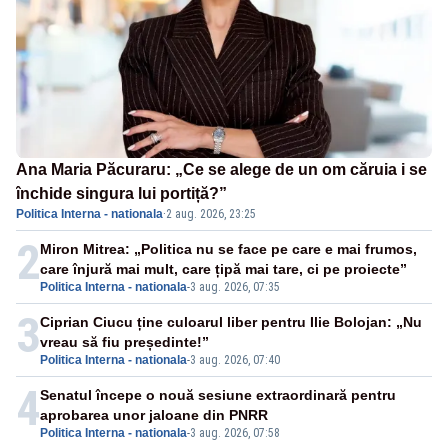
Ana Maria Păcuraru: „Ce se alege de un om căruia i se
închide singura lui portiță?”
Politica Interna - nationala
·
2 aug. 2026, 23:25
2
Miron Mitrea: „Politica nu se face pe care e mai frumos,
care înjură mai mult, care țipă mai tare, ci pe proiecte”
Politica Interna - nationala
-
3 aug. 2026, 07:35
3
Ciprian Ciucu ține culoarul liber pentru Ilie Bolojan: „Nu
vreau să fiu președinte!”
Politica Interna - nationala
-
3 aug. 2026, 07:40
4
Senatul începe o nouă sesiune extraordinară pentru
aprobarea unor jaloane din PNRR
Politica Interna - nationala
-
3 aug. 2026, 07:58