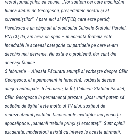
restul jurnaliștilor, ea spune: „Noi suntem cei care mobilizăm
lumea alături de Georgescu, președintele nostru și al
suveraniștilor”. Apare aici și PNȚCD, care este partid;
Pavelescu e un obișnuit al studioului Culisele Statului Paralel.
PNȚCD, da, am ceva de spus – în această formulă este
încadrabil la aceeași categorie cu partidele pe care le-am
deschis mai devreme. Nu asta e o problemă, dar sunt din
aceeași familie.
5 februarie – Alessia Păcuraru anunță și vorbește despre Călin
Georgescu, el e permanent în fereastră, vorbește despre
alegeri anticipate. 5 februarie, la fel, Culisele Statului Paralel,
Călin Georgescu în permanență prezent. „Doar uniți putem să
scăpăm de ăștia” este motto-ul TV-ului, susținut de
reprezentantul postului. Discursurile invitaților iau proporții
apocaliptice, „oamenii trebuie prinși și executați”. Sunt opinii
exagerate, moderatorii asistă cu interes la aceste afirmații.