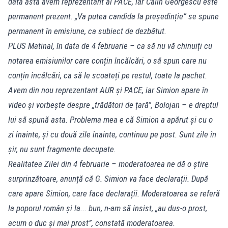
data asta avem reprezentant al PACE, iar Călin Georgescu este
permanent prezent. „Va putea candida la președinție” se spune
permanent în emisiune, ca subiect de dezbătut.
PLUS Matinal, în data de 4 februarie – ca să nu vă chinuiți cu
notarea emisiunilor care conțin încălcări, o să spun care nu
conțin încălcări, ca să le scoateți pe restul, toate la pachet.
Avem din nou reprezentant AUR și PACE, iar Simion apare în
video și vorbește despre „trădători de țară”, Bolojan – e dreptul
lui să spună asta. Problema mea e că Simion a apărut și cu o
zi înainte, și cu două zile înainte, continuu pe post. Sunt zile în
șir, nu sunt fragmente decupate.
Realitatea Zilei din 4 februarie – moderatoarea ne dă o știre
surprinzătoare, anunță că G. Simion va face declarații. După
care apare Simion, care face declarații. Moderatoarea se referă
la poporul român și la... bun, n-am să insist, „au dus-o prost,
acum o duc și mai prost”, constată moderatoarea.