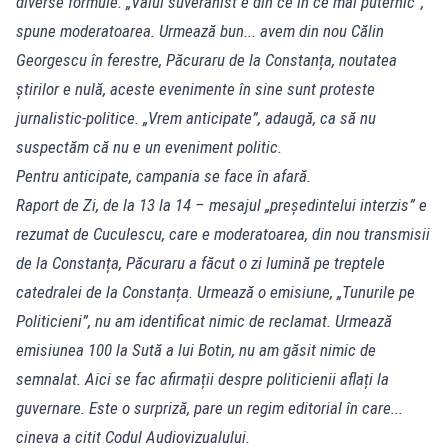
diverse formule. „Valul suveranist e din ce în ce mai puternic”,
spune moderatoarea. Urmează bun... avem din nou Călin
Georgescu în ferestre, Păcuraru de la Constanța, noutatea
știrilor e nulă, aceste evenimente în sine sunt proteste
jurnalistic-politice. „Vrem anticipate”, adaugă, ca să nu
suspectăm că nu e un eveniment politic.
Pentru anticipate, campania se face în afară.
Raport de Zi, de la 13 la 14 – mesajul „președintelui interzis” e
rezumat de Cuculescu, care e moderatoarea, din nou transmisii
de la Constanța, Păcuraru a făcut o zi lumină pe treptele
catedralei de la Constanța. Urmează o emisiune, „Tunurile pe
Politicieni”, nu am identificat nimic de reclamat. Urmează
emisiunea 100 la Sută a lui Botin, nu am găsit nimic de
semnalat. Aici se fac afirmații despre politicienii aflați la
guvernare. Este o surpriză, pare un regim editorial în care...
cineva a citit Codul Audiovizualului.