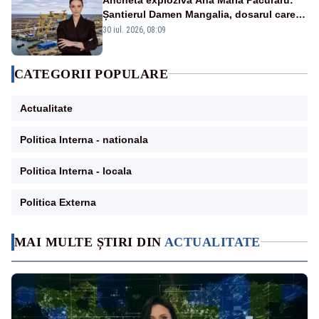
Șantierul Damen Mangalia, dosarul care
scufundă apărarea României
30 iul. 2026, 08:09
CATEGORII POPULARE
Actualitate
Politica Interna - nationala
Politica Interna - locala
Politica Externa
MAI MULTE ȘTIRI DIN
ACTUALITATE