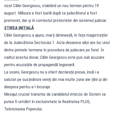
vizat Călin Georgescu, stabilind un nou termen pentru 19
august. Măsura a fost luată după ce judecătorul a fost
promovat, dar și în contextul protestelor din sistemul judiciar.
ȘTIREA INIȚIALĂ
Călin Georgescu a ajuns, marți dimineață, în fața magistraților
de la Judecătoria Sectorului 1. Asta deoarece aăzi are loc unul
dintre primele termene în procedura de judecare pe fond. În
cadrul acestui dosar, Călin Georgescu este pus sub acuzare
pentru acuzațiile de propagandă legionară.
La sosire, Georgescu nu a oferit declarații presei, însă i-a
salutat pe susținătorii veniți din mai multe zone ale țării și din
diaspora pentru a-l încuraja.
Mesajul crucial transmis de candidatul interzis de Sistem va
putea fi urmărit în exclusivitate la Realitatea PLUS,
Televiziunea Poporului.