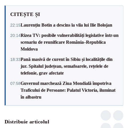
CITEȘTE ȘI
Laurențiu Botin a descins la vila lui Ilie Bolojan
22:15
Rizea TV: posibile vulnerabilități legislative într-un
20:14
scenariu de reunificare România–Republica
Moldova
Pană masivă de curent în Sibiu și localitățile din
18:33
jur. Spitalul județean, semafoarele, rețelele de
telefonie, grav afectate
Guvernul marchează Ziua Mondială împotriva
07:58
Traficului de Persoane: Palatul Victoria, iluminat
în albastru
Distribuie articolul