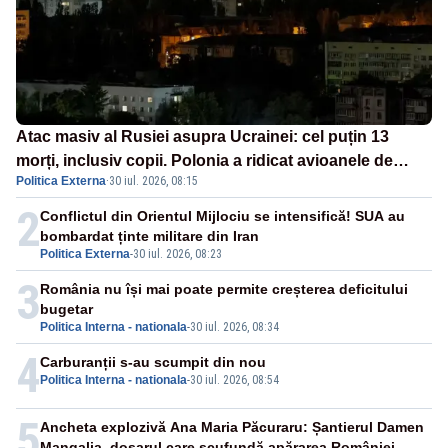
Atac masiv al Rusiei asupra Ucrainei: cel puțin 13
morți, inclusiv copii. Polonia a ridicat avioanele de
Politica Externa
·
30 iul. 2026, 08:15
vânătoare
2
Conflictul din Orientul Mijlociu se intensifică! SUA au
bombardat ținte militare din Iran
Politica Externa
-
30 iul. 2026, 08:23
3
România nu își mai poate permite creșterea deficitului
bugetar
Politica Interna - nationala
-
30 iul. 2026, 08:34
4
Carburanții s-au scumpit din nou
Politica Interna - nationala
-
30 iul. 2026, 08:54
5
Ancheta explozivă Ana Maria Păcuraru: Șantierul Damen
Mangalia, dosarul care scufundă apărarea României