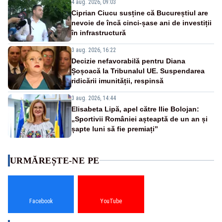
4 aug. 2026, 09:03
Ciprian Ciucu susține că Bucureștiul are
nevoie de încă cinci-șase ani de investiții
în infrastructură
3 aug. 2026, 16:22
Decizie nefavorabilă pentru Diana
Șoșoacă la Tribunalul UE. Suspendarea
ridicării imunității, respinsă
3 aug. 2026, 14:44
Elisabeta Lipă, apel către Ilie Bolojan:
„Sportivii României așteaptă de un an și
șapte luni să fie premiați”
URMĂREȘTE-NE PE
Facebook
YouTube