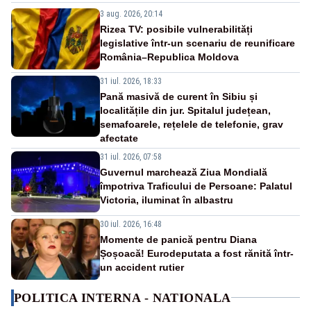
3 aug. 2026, 20:14
Rizea TV: posibile vulnerabilități
legislative într-un scenariu de reunificare
România–Republica Moldova
31 iul. 2026, 18:33
Pană masivă de curent în Sibiu și
localitățile din jur. Spitalul județean,
semafoarele, rețelele de telefonie, grav
afectate
31 iul. 2026, 07:58
Guvernul marchează Ziua Mondială
împotriva Traficului de Persoane: Palatul
Victoria, iluminat în albastru
30 iul. 2026, 16:48
Momente de panică pentru Diana
Șoșoacă! Eurodeputata a fost rănită într-
un accident rutier
POLITICA INTERNA - NATIONALA