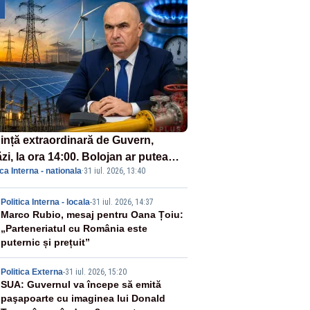
ință extraordinară de Guvern,
zi, la ora 14:00. Bolojan ar putea
ica Interna - nationala
·
31 iul. 2026, 13:40
reta stare de urgență energetică
2
Politica Interna - locala
-
31 iul. 2026, 14:37
Marco Rubio, mesaj pentru Oana Țoiu:
„Parteneriatul cu România este
puternic și prețuit”
3
Politica Externa
-
31 iul. 2026, 15:20
SUA: Guvernul va începe să emită
paşapoarte cu imaginea lui Donald