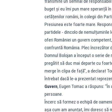
transmite un semnal de responsabilita
buget și eu îmi pun mare speranță în 
cetățenilor români, în colegii din Par
Presiunea este foarte mare. Responsa
partidele - dincolo de nemulțumirile 
oferi României un guvern competent, 
confruntă România. Plec încrezător de
Domnul Bolojan a început o serie de 
pregătit să duc mai departe cu foar
merge în clipa de față", a declarat T
Întrebat dacă le-a prezentat reprezen
Guvern
, Eugen Tomac a răspuns: "În ul
persoane.
Încerc să formez o echipă de oameni 
așa cum am anunțat, îmi doresc să me