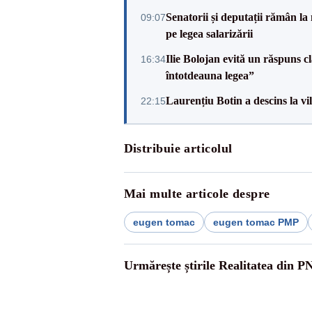
Senatorii și deputații rămân la
09:07
pe legea salarizării
Ilie Bolojan evită un răspuns c
16:34
întotdeauna legea”
Laurențiu Botin a descins la vil
22:15
Distribuie articolul
Mai multe articole despre
eugen tomac
eugen tomac PMP
Urmărește știrile Realitatea din P