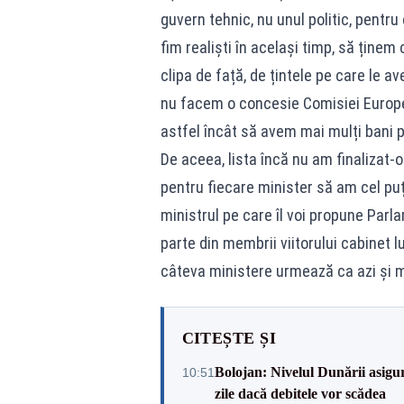
guvern tehnic, nu unul politic, pentru
fim realiști în același timp, să ținem
clipa de față, de țintele pe care le av
nu facem o concesie Comisiei Europen
astfel încât să avem mai mulți bani pe
De aceea, lista încă nu am finalizat-
pentru fiecare minister să am cel puți
ministrul pe care îl voi propune Parl
parte din membrii viitorului cabinet l
câteva ministere urmează ca azi și mâ
CITEȘTE ȘI
Bolojan: Nivelul Dunării asigur
10:51
zile dacă debitele vor scădea