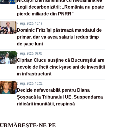
Nicușor Dan amenință cu reexaminarea
Legii decarbonizării: „România nu poate
pierde miliarde din PNRR”
4 aug. 2026, 16:19
Dominic Fritz își păstrează mandatul de
primar, dar va avea salariul redus timp
de șase luni
4 aug. 2026, 09:03
Ciprian Ciucu susține că Bucureștiul are
nevoie de încă cinci-șase ani de investiții
în infrastructură
3 aug. 2026, 16:22
Decizie nefavorabilă pentru Diana
Șoșoacă la Tribunalul UE. Suspendarea
ridicării imunității, respinsă
URMĂREȘTE-NE PE