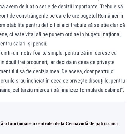
 că avem de luat o serie de decizii importante. Trebuie să
 cont de constrângerile pe care le are bugetul României în
em stabilite pentru deficit și aici trebuie să se știe clar că
e, ci este vital să ne punem ordine în bugetul național,
ntru salarii și pensii.
o dintr-un motiv foarte simplu: pentru că îmi doresc ca
n două trei propuneri, iar decizia în ceea ce privește
amentului să fie decizia mea. De aceea, doar pentru o
ucrurile s-au încheiat în ceea ce privește discuțiile, pentru
ine, cel târziu miercuri să finalizez formula de cabinet".
ă o funcționare a centralei de la Cernavodă de patru-cinci