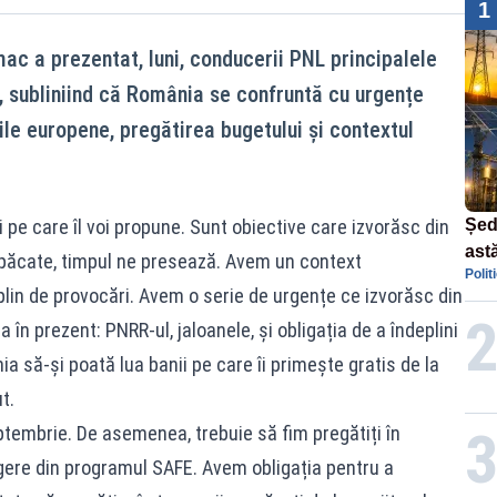
1
c a prezentat, luni, conducerii PNL principalele
t, subliniind că România se confruntă cu urgențe
le europene, pregătirea bugetului și contextul
 pe care îl voi propune. Sunt obiective care izvorăsc din
Șed
astă
n păcate, timpul ne presează. Avem un context
Polit
dec
plin de provocări. Avem o serie de urgențe ce izvorăsc din
n prezent: PNRR-ul, jaloanele, și obligația de a îndeplini
 să-și poată lua banii pe care îi primește gratis de la
t.
ptembrie. De asemenea, trebuie să fim pregătiți în
re din programul SAFE. Avem obligația pentru a