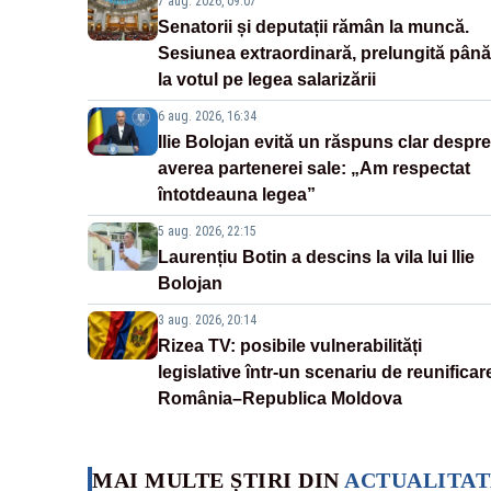
7 aug. 2026, 09:07
Senatorii și deputații rămân la muncă.
Sesiunea extraordinară, prelungită până
la votul pe legea salarizării
6 aug. 2026, 16:34
Ilie Bolojan evită un răspuns clar despre
averea partenerei sale: „Am respectat
întotdeauna legea”
5 aug. 2026, 22:15
Laurențiu Botin a descins la vila lui Ilie
Bolojan
3 aug. 2026, 20:14
Rizea TV: posibile vulnerabilități
legislative într-un scenariu de reunificar
România–Republica Moldova
MAI MULTE ȘTIRI DIN
ACTUALITAT