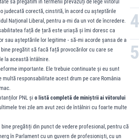
te să pregătim în termenii prevăzuți de lege viitorul
o judecată corectă, cinstită, în acord cu așteptările
tidul Național Liberal, pentru a-mi da un vot de încredere.
bilitatea față de țară este uriașă și îmi doresc ca
lor sau așteptările lor legitime - să-mi acorde șansa de a
bine pregătit să facă față provocărilor cu care se
 la această întâlnire.
reforme importante. Ele trebuie continuate și eu sunt
te multă responsabilitate acest drum pe care România
omac.
tanților PNL și
o listă completă de miniștrii ai viitorului
timele trei zile am avut zeci de întâlniri cu foarte multe
bine pregătiți din punct de vedere profesional, pentru că
rg în Parlament cu un guvern de profesioniști, cu un