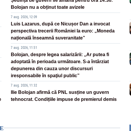
Ședința de guvern se amână pentru ora 14:30.
Bolojan nu a obținut toate avizele
7 aug. 2026, 12:09
Luis Lazarus, după ce Nicușor Dan a invocat
perspectiva trecerii României la euro: „Moneda
națională înseamnă suveranitate”
7 aug. 2026, 11:51
Bolojan, despre legea salarizării: „Ar putea fi
adoptată în perioada următoare. S-a întârziat
depunerea din cauza unor discursuri
iresponsabile în spaţiul public”
7 aug. 2026, 11:32
Ilie Bolojan afirmă că PNL susține un guvern
e
tehnocrat. Condițiile impuse de premierul demis
E