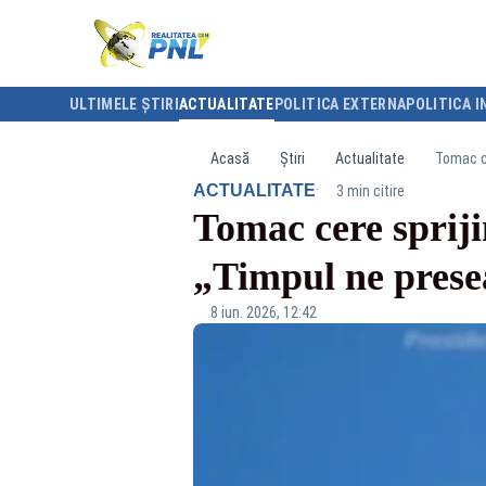
ULTIMELE ȘTIRI
ACTUALITATE
POLITICA EXTERNA
POLITICA I
Acasă
Știri
Actualitate
Tomac ce
·
ACTUALITATE
3 min citire
Tomac cere spriji
„Timpul ne presea
8 iun. 2026, 12:42