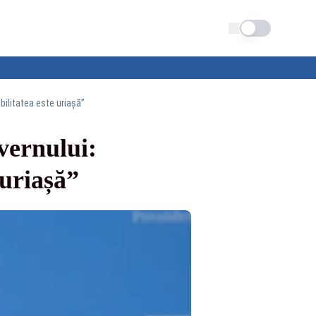
Schimba tema
bilitatea este uriașă”
vernului:
 uriașă”