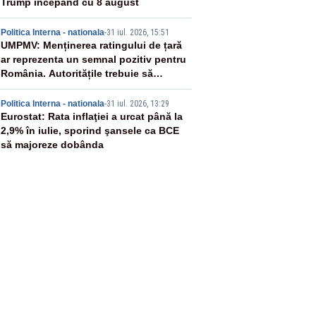
Trump începând cu 8 august
4
Politica Interna - nationala
-
31 iul. 2026, 15:51
UMPMV: Menținerea ratingului de țară
ar reprezenta un semnal pozitiv pentru
România. Autoritățile trebuie să
continue consolidarea stabilității
5
economice și financiare
Politica Interna - nationala
-
31 iul. 2026, 13:29
Eurostat: Rata inflaţiei a urcat până la
2,9% în iulie, sporind şansele ca BCE
să majoreze dobânda