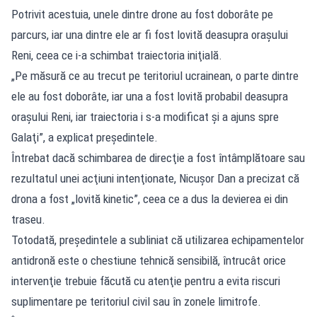
Potrivit acestuia, unele dintre drone au fost doborâte pe
parcurs, iar una dintre ele ar fi fost lovită deasupra oraşului
Reni, ceea ce i-a schimbat traiectoria iniţială.
„Pe măsură ce au trecut pe teritoriul ucrainean, o parte dintre
ele au fost doborâte, iar una a fost lovită probabil deasupra
oraşului Reni, iar traiectoria i s-a modificat şi a ajuns spre
Galaţi”, a explicat preşedintele.
Întrebat dacă schimbarea de direcţie a fost întâmplătoare sau
rezultatul unei acţiuni intenţionate, Nicuşor Dan a precizat că
drona a fost „lovită kinetic”, ceea ce a dus la devierea ei din
traseu.
Totodată, preşedintele a subliniat că utilizarea echipamentelor
antidronă este o chestiune tehnică sensibilă, întrucât orice
intervenţie trebuie făcută cu atenţie pentru a evita riscuri
suplimentare pe teritoriul civil sau în zonele limitrofe.