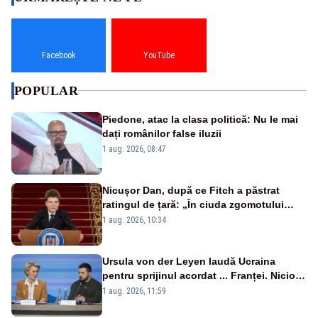
Facebook
YouTube
POPULAR
Piedone, atac la clasa politică: Nu le mai
dați românilor false iluzii
1 aug. 2026, 08:47
Nicușor Dan, după ce Fitch a păstrat
ratingul de țară: „În ciuda zgomotului
politic, România funcționează”
1 aug. 2026, 10:34
Ursula von der Leyen laudă Ucraina
pentru sprijinul acordat ... Franței. Nicio
reacție privind ajutorul energetic promis
1 aug. 2026, 11:59
României