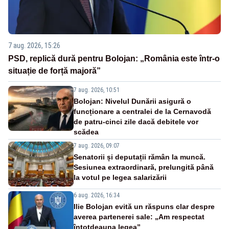
7 aug. 2026, 15:26
PSD, replică dură pentru Bolojan: „România este într-o
situație de forță majoră”
7 aug. 2026, 10:51
Bolojan: Nivelul Dunării asigură o
funcționare a centralei de la Cernavodă
de patru-cinci zile dacă debitele vor
scădea
7 aug. 2026, 09:07
Senatorii și deputații rămân la muncă.
Sesiunea extraordinară, prelungită până
la votul pe legea salarizării
6 aug. 2026, 16:34
Ilie Bolojan evită un răspuns clar despre
averea partenerei sale: „Am respectat
întotdeauna legea”