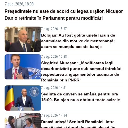
7 aug. 2026, 18:08
Președintele nu este de acord cu legea urșilor. Nicușor
Dan o retrimite în Parlament pentru modificări
7 aug. 2026, 15:37
Bolojan: Au fost golite unele lacuri de
acumulare din motive de mentenanță;
acum se reumplu aceste baraje
7 aug. 2026, 15:28
Siegfried Mureșan: „Modificarea legii
decarbonizării pune sub semnul întrebării
respectarea angajamentelor asumate de
România prin PNRR”
7 aug. 2026, 14:51
Ședința de guvern se amână pentru ora
15:00. Bolojan nu a obținut toate avizele
7 aug. 2026, 14:34
Dramă uriașă! Seniorii României, între
pensii mici și dorul de copiii plecați în