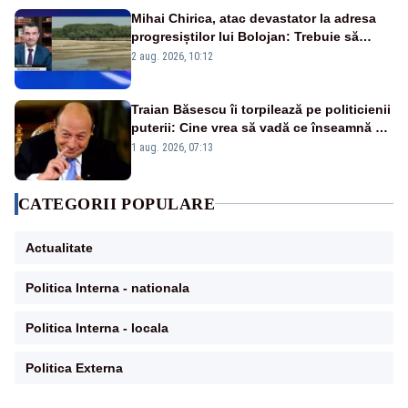
Mihai Chirica, atac devastator la adresa
progresiștilor lui Bolojan: Trebuie să
protejăm și natura, dar nu șținem omaneii
2 aug. 2026, 10:12
în stare permanentă de alertă
Traian Băsescu îi torpilează pe politicienii
puterii: Cine vrea să vadă ce înseamnă să
fii prost, se uită la România
1 aug. 2026, 07:13
CATEGORII POPULARE
Actualitate
Politica Interna - nationala
Politica Interna - locala
Politica Externa