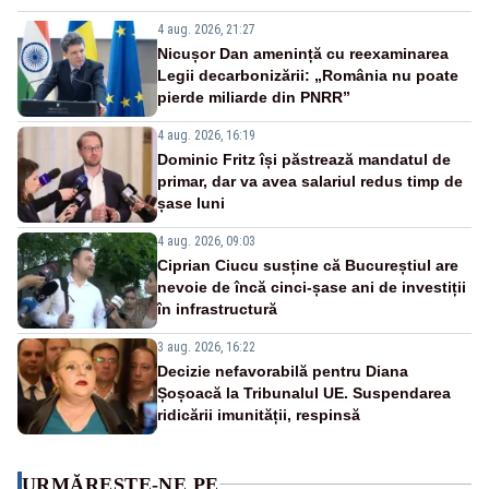
4 aug. 2026, 21:27
Nicușor Dan amenință cu reexaminarea
Legii decarbonizării: „România nu poate
pierde miliarde din PNRR”
4 aug. 2026, 16:19
Dominic Fritz își păstrează mandatul de
primar, dar va avea salariul redus timp de
șase luni
4 aug. 2026, 09:03
Ciprian Ciucu susține că Bucureștiul are
nevoie de încă cinci-șase ani de investiții
în infrastructură
3 aug. 2026, 16:22
Decizie nefavorabilă pentru Diana
Șoșoacă la Tribunalul UE. Suspendarea
ridicării imunității, respinsă
URMĂREȘTE-NE PE