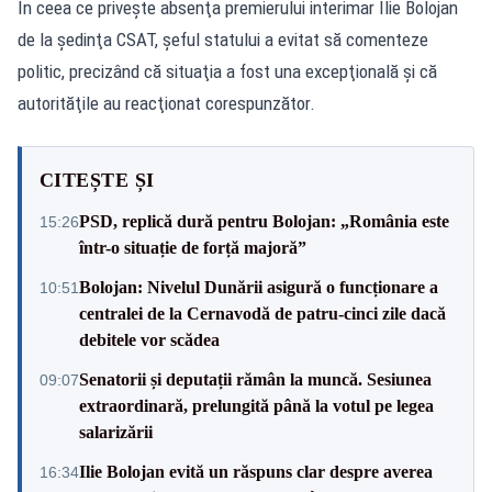
În ceea ce priveşte absenţa premierului interimar Ilie Bolojan
de la şedinţa CSAT, şeful statului a evitat să comenteze
politic, precizând că situaţia a fost una excepţională şi că
autorităţile au reacţionat corespunzător.
CITEȘTE ȘI
PSD, replică dură pentru Bolojan: „România este
15:26
într-o situație de forță majoră”
Bolojan: Nivelul Dunării asigură o funcționare a
10:51
centralei de la Cernavodă de patru-cinci zile dacă
debitele vor scădea
Senatorii și deputații rămân la muncă. Sesiunea
09:07
extraordinară, prelungită până la votul pe legea
salarizării
Ilie Bolojan evită un răspuns clar despre averea
16:34