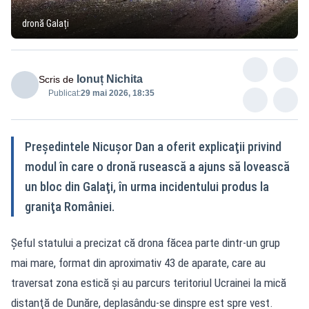
dronă Galați
Ionuț Nichita
Scris de
Publicat:
29 mai 2026, 18:35
Preşedintele Nicuşor Dan a oferit explicaţii privind
modul în care o dronă rusească a ajuns să lovească
un bloc din Galaţi, în urma incidentului produs la
graniţa României.
Şeful statului a precizat că drona făcea parte dintr-un grup
mai mare, format din aproximativ 43 de aparate, care au
traversat zona estică şi au parcurs teritoriul Ucrainei la mică
distanţă de Dunăre, deplasându-se dinspre est spre vest.