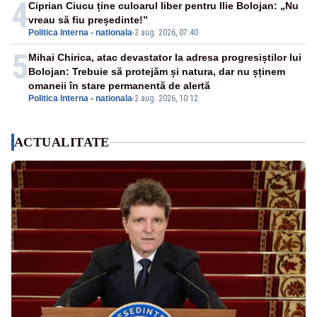
4
Ciprian Ciucu ține culoarul liber pentru Ilie Bolojan: „Nu
vreau să fiu președinte!”
Politica Interna - nationala
-
3 aug. 2026, 07:40
5
Mihai Chirica, atac devastator la adresa progresiștilor lui
Bolojan: Trebuie să protejăm și natura, dar nu șținem
omaneii în stare permanentă de alertă
Politica Interna - nationala
-
2 aug. 2026, 10:12
ACTUALITATE