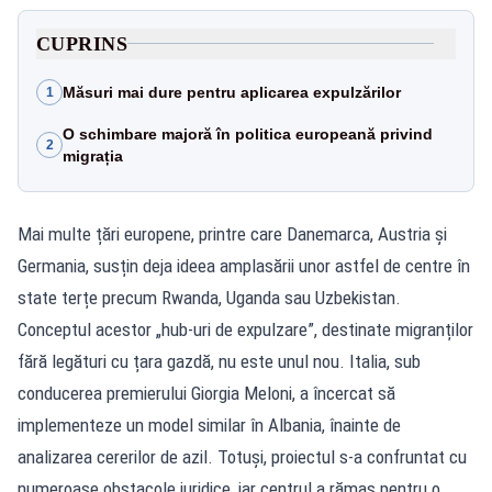
CUPRINS
Măsuri mai dure pentru aplicarea expulzărilor
1
O schimbare majoră în politica europeană privind
2
migrația
Mai multe țări europene, printre care Danemarca, Austria și
Germania, susțin deja ideea amplasării unor astfel de centre în
state terțe precum Rwanda, Uganda sau Uzbekistan.
Conceptul acestor „hub-uri de expulzare”, destinate migranților
fără legături cu țara gazdă, nu este unul nou. Italia, sub
conducerea premierului Giorgia Meloni, a încercat să
implementeze un model similar în Albania, înainte de
analizarea cererilor de azil. Totuși, proiectul s-a confruntat cu
numeroase obstacole juridice, iar centrul a rămas pentru o