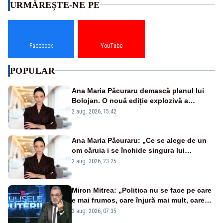
URMĂREȘTE-NE PE
Facebook
YouTube
POPULAR
Ana Maria Păcuraru demască planul lui
Bolojan. O nouă ediție explozivă a
emisiunii „Miza Zilei” la Realitatea PLUS
2 aug. 2026, 15:42
Ana Maria Păcuraru: „Ce se alege de un
om căruia i se închide singura lui
portiță?”
2 aug. 2026, 23:25
Miron Mitrea: „Politica nu se face pe care
e mai frumos, care înjură mai mult, care
țipă mai tare, ci pe proiecte”
3 aug. 2026, 07:35