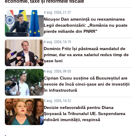
economie, taxe și reformele fiscale
4 aug. 2026, 21:27
Nicușor Dan amenință cu reexaminarea
Legii decarbonizării: „România nu poate
pierde miliarde din PNRR”
4 aug. 2026, 16:19
Dominic Fritz își păstrează mandatul de
primar, dar va avea salariul redus timp de
șase luni
4 aug. 2026, 09:03
Ciprian Ciucu susține că Bucureștiul are
nevoie de încă cinci-șase ani de investiții
în infrastructură
3 aug. 2026, 16:22
Decizie nefavorabilă pentru Diana
Șoșoacă la Tribunalul UE. Suspendarea
ridicării imunității, respinsă