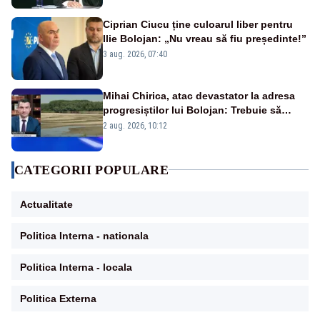
Ciprian Ciucu ține culoarul liber pentru
Ilie Bolojan: „Nu vreau să fiu președinte!”
3 aug. 2026, 07:40
Mihai Chirica, atac devastator la adresa
progresiștilor lui Bolojan: Trebuie să
protejăm și natura, dar nu șținem omaneii
2 aug. 2026, 10:12
în stare permanentă de alertă
CATEGORII POPULARE
Actualitate
Politica Interna - nationala
Politica Interna - locala
Politica Externa