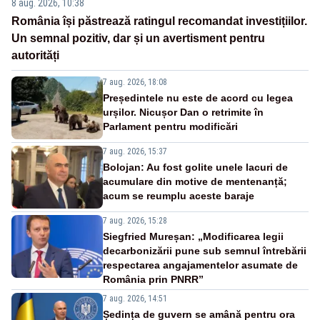
8 aug. 2026, 10:38
România își păstrează ratingul recomandat investițiilor.
Un semnal pozitiv, dar și un avertisment pentru
autorități
7 aug. 2026, 18:08
Președintele nu este de acord cu legea
urșilor. Nicușor Dan o retrimite în
Parlament pentru modificări
7 aug. 2026, 15:37
Bolojan: Au fost golite unele lacuri de
acumulare din motive de mentenanță;
acum se reumplu aceste baraje
7 aug. 2026, 15:28
Siegfried Mureșan: „Modificarea legii
decarbonizării pune sub semnul întrebării
respectarea angajamentelor asumate de
România prin PNRR”
7 aug. 2026, 14:51
Ședința de guvern se amână pentru ora