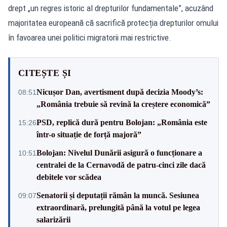
drept „un regres istoric al drepturilor fundamentale”, acuzând
majoritatea europeană că sacrifică protecția drepturilor omului
în favoarea unei politici migratorii mai restrictive.
CITEȘTE ȘI
Nicușor Dan, avertisment după decizia Moody’s:
08:51
„România trebuie să revină la creștere economică”
PSD, replică dură pentru Bolojan: „România este
15:26
într-o situație de forță majoră”
Bolojan: Nivelul Dunării asigură o funcționare a
10:51
centralei de la Cernavodă de patru-cinci zile dacă
debitele vor scădea
Senatorii și deputații rămân la muncă. Sesiunea
09:07
extraordinară, prelungită până la votul pe legea
salarizării