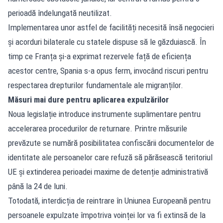
perioadă îndelungată neutilizat.
Implementarea unor astfel de facilități necesită însă negocieri
și acorduri bilaterale cu statele dispuse să le găzduiască. În
timp ce Franța și-a exprimat rezervele față de eficiența
acestor centre, Spania s-a opus ferm, invocând riscuri pentru
respectarea drepturilor fundamentale ale migranților.
Măsuri mai dure pentru aplicarea expulzărilor
Noua legislație introduce instrumente suplimentare pentru
accelerarea procedurilor de returnare. Printre măsurile
prevăzute se numără posibilitatea confiscării documentelor de
identitate ale persoanelor care refuză să părăsească teritoriul
UE și extinderea perioadei maxime de detenție administrativă
până la 24 de luni.
Totodată, interdicția de reintrare în Uniunea Europeană pentru
persoanele expulzate împotriva voinței lor va fi extinsă de la