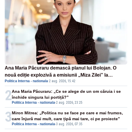
Ana Maria Păcuraru demască planul lui Bolojan. O
nouă ediție explozivă a emisiunii „Miza Zilei” la
Politica Interna - nationala
·
2 aug. 2026, 15:42
Realitatea PLUS
2
Ana Maria Păcuraru: „Ce se alege de un om căruia i se
închide singura lui portiță?”
Politica Interna - nationala
-
2 aug. 2026, 23:25
3
Miron Mitrea: „Politica nu se face pe care e mai frumos,
care înjură mai mult, care țipă mai tare, ci pe proiecte”
Politica Interna - nationala
-
3 aug. 2026, 07:35