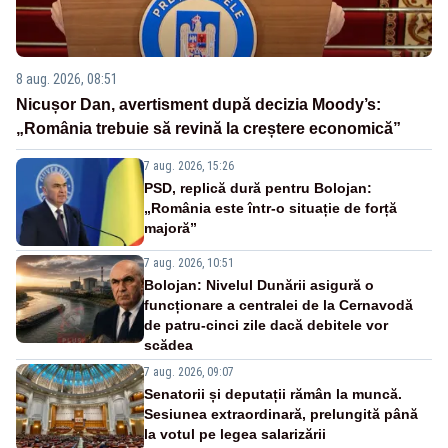
8 aug. 2026, 08:51
Nicușor Dan, avertisment după decizia Moody’s:
„România trebuie să revină la creștere economică”
7 aug. 2026, 15:26
PSD, replică dură pentru Bolojan:
„România este într-o situație de forță
majoră”
7 aug. 2026, 10:51
Bolojan: Nivelul Dunării asigură o
funcționare a centralei de la Cernavodă
de patru-cinci zile dacă debitele vor
scădea
7 aug. 2026, 09:07
Senatorii și deputații rămân la muncă.
Sesiunea extraordinară, prelungită până
la votul pe legea salarizării