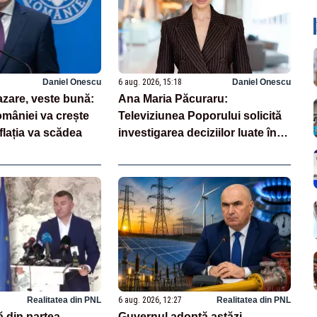
Daniel Onescu
6 aug. 2026, 15:18
Daniel Onescu
zare, veste bună:
Ana Maria Păcuraru:
âniei va crește
Televiziunea Poporului solicită
nflația va scădea
investigarea deciziilor luate în
această perioadă de criză
enegetică
Realitatea din PNL
6 aug. 2026, 12:27
Realitatea din PNL
ă din partea
Guvernul adoptă astăzi