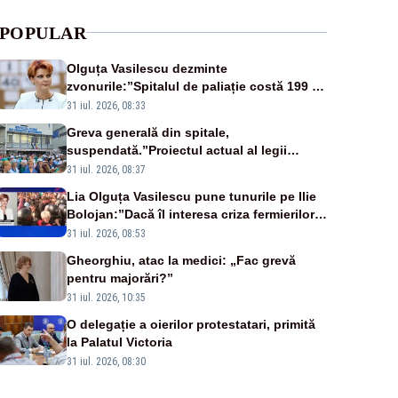
POPULAR
Olguța Vasilescu dezminte
zvonurile:”Spitalul de paliație costă 199 de
milioane de euro, nu 500 de milioane”
31 iul. 2026, 08:33
Greva generală din spitale,
suspendată.”Proiectul actual al legii
salarizării nu mai există pentru noi”
31 iul. 2026, 08:37
Lia Olguța Vasilescu pune tunurile pe Ilie
Bolojan:”Dacă îl interesa criza fermierilor
pleca din funcție”
31 iul. 2026, 08:53
Gheorghiu, atac la medici: „Fac grevă
pentru majorări?”
31 iul. 2026, 10:35
O delegație a oierilor protestatari, primită
la Palatul Victoria
31 iul. 2026, 08:30