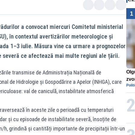
1
Pădurilor a convocat miercuri Comitetul ministerial
U), în contextul avertizărilor meteorologice și
ada 1–3 iulie. Măsura vine ca urmare a prognozelor
 severă ce afectează mai multe regiuni ale țării.
zările transmise de Administrația Națională de
Olg
zvon
onal de Hidrologie și Gospodărire a Apelor (INHGA), care
Polit
de 
culoase: val de caniculă, instabilitate atmosferică
mil
traversează în aceste zile o perioadă cu temperaturi
dar și cu episoade de instabilitate severă, însoțite de
h, grindină și cantități importante de precipitații într-un