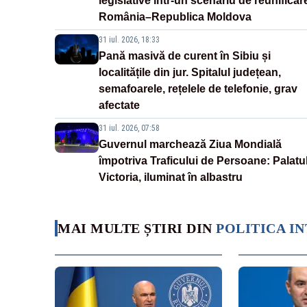
legislative într-un scenariu de reunificar
România–Republica Moldova
31 iul. 2026, 18:33
Pană masivă de curent în Sibiu și
localitățile din jur. Spitalul județean,
semafoarele, rețelele de telefonie, grav
afectate
31 iul. 2026, 07:58
Guvernul marchează Ziua Mondială
împotriva Traficului de Persoane: Palatu
Victoria, iluminat în albastru
MAI MULTE ȘTIRI DIN
POLITICA I