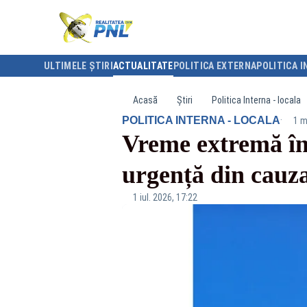
ULTIMELE ȘTIRI
ACTUALITATE
POLITICA EXTERNA
POLITICA I
Acasă
Știri
Politica Interna - locala
·
POLITICA INTERNA - LOCALA
1 m
Vreme extremă în
urgență din cauza
1 iul. 2026, 17:22