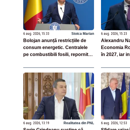
6 aug. 2026, 15:33
Stoica Marian
6 aug. 2026, 15:23
Bolojan anunță restricțiile de
Alexandru Na
consum energetic. Centralele
Economia Rom
pe combustibili fosili, repornite.
în 2027, iar i
La ore de vârf se va apela la
importuri - LIVE TEXT
6 aug. 2026, 13:19
Realitatea din PNL
6 aug. 2026, 12:53
Sorin Grindeanu susține că
Sfidare uriaș