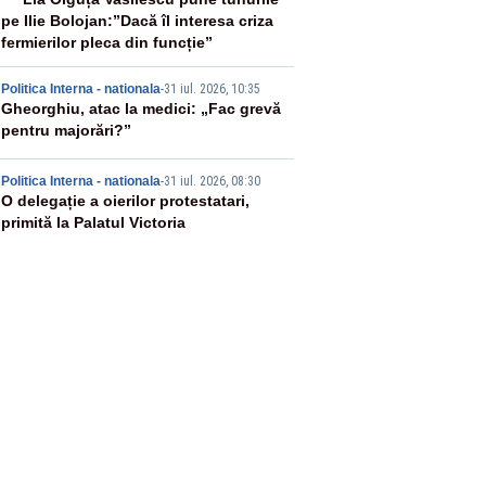
3
pe Ilie Bolojan:”Dacă îl interesa criza
fermierilor pleca din funcție”
4
Politica Interna - nationala
-
31 iul. 2026, 10:35
Gheorghiu, atac la medici: „Fac grevă
pentru majorări?”
5
Politica Interna - nationala
-
31 iul. 2026, 08:30
O delegație a oierilor protestatari,
primită la Palatul Victoria