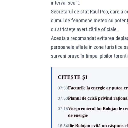
interval scurt.
Secretarul de stat Raul Pop, care a 
cumul de fenomene meteo cu potențial
cu strictețe avertizările oficiale.
Acesta a recomandat evitarea deplasă
persoanele aflate în zone turistice sa
surveni brusc în timpul ploilor torenț
CITEȘTE ȘI
Facturile la energie ar putea 
07:53
Planul de criză privind raționali
07:50
Vicepremierul lui Bolojan le c
07:15
de energie
Ilie Bolojan evită un răspuns c
16:34