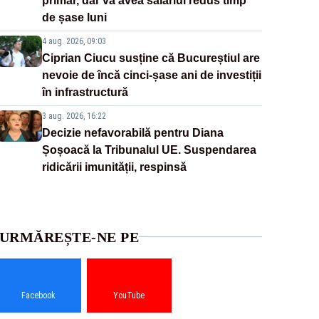
primar, dar va avea salariul redus timp
de șase luni
4 aug. 2026, 09:03
Ciprian Ciucu susține că Bucureștiul are
nevoie de încă cinci-șase ani de investiții
în infrastructură
3 aug. 2026, 16:22
Decizie nefavorabilă pentru Diana
Șoșoacă la Tribunalul UE. Suspendarea
ridicării imunității, respinsă
URMĂREȘTE-NE PE
Facebook
YouTube