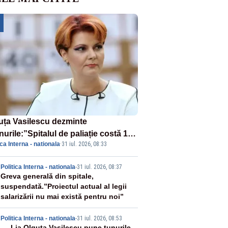
uța Vasilescu dezminte
urile:”Spitalul de paliație costă 199
ica Interna - nationala
·
31 iul. 2026, 08:33
milioane de euro, nu 500 de
ioane”
2
Politica Interna - nationala
-
31 iul. 2026, 08:37
Greva generală din spitale,
suspendată.”Proiectul actual al legii
salarizării nu mai există pentru noi”
Politica Interna - nationala
-
31 iul. 2026, 08:53
Lia Olguța Vasilescu pune tunurile