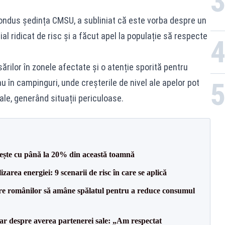
condus ședința CMSU, a subliniat că este vorba despre un
 ridicat de risc și a făcut apel la populație să respecte
rilor în zonele afectate și o atenție sporită pentru
u în campinguri, unde creșterile de nivel ale apelor pot
iale, generând situații periculoase.
crește cu până la 20% din această toamnă
zarea energiei: 9 scenarii de risc în care se aplică
ere românilor să amâne spălatul pentru a reduce consumul
lar despre averea partenerei sale: „Am respectat