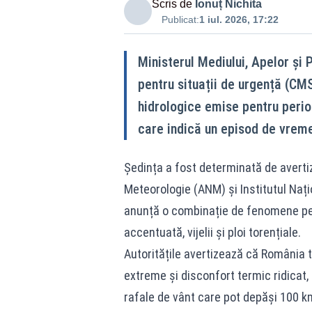
Scris de
Ionuț Nichita
Publicat:
1 iul. 2026, 17:22
Ministerul Mediului, Apelor și 
pentru situații de urgență (CMS
hidrologice emise pentru perio
care indică un episod de vreme
Ședința a fost determinată de averti
Meteorologie (ANM) și Institutul Nați
anunță o combinație de fenomene peri
accentuată, vijelii și ploi torențiale.
Autoritățile avertizează că România 
extreme și disconfort termic ridicat, 
rafale de vânt care pot depăși 100 km/