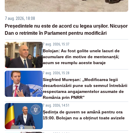
7 aug. 2026, 18:08
Președintele nu este de acord cu legea urșilor. Nicușor
Dan o retrimite în Parlament pentru modificări
7 aug. 2026, 15:37
Bolojan: Au fost golite unele lacuri de
acumulare din motive de mentenanță;
acum se reumplu aceste baraje
7 aug. 2026, 15:28
Siegfried Mureșan: „Modificarea legii
decarbonizării pune sub semnul întrebării
respectarea angajamentelor asumate de
România prin PNRR”
7 aug. 2026, 14:51
Ședința de guvern se amână pentru ora
15:00. Bolojan nu a obținut toate avizele