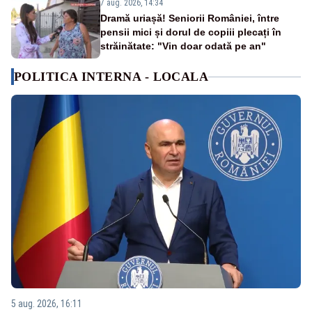
7 aug. 2026, 14:34
Dramă uriașă! Seniorii României, între
pensii mici și dorul de copiii plecați în
străinătate: "Vin doar odată pe an"
POLITICA INTERNA - LOCALA
5 aug. 2026, 16:11