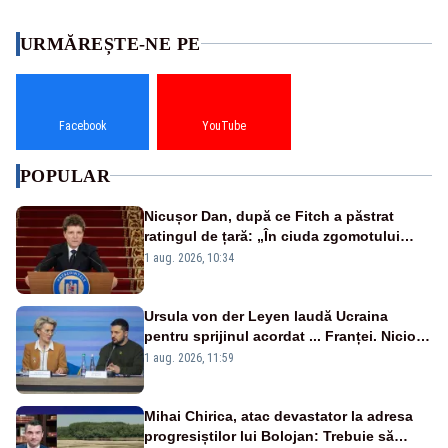
URMĂREȘTE-NE PE
Facebook
YouTube
POPULAR
Nicușor Dan, după ce Fitch a păstrat
ratingul de țară: „În ciuda zgomotului
politic, România funcționează”
1 aug. 2026, 10:34
Ursula von der Leyen laudă Ucraina
pentru sprijinul acordat ... Franței. Nicio
reacție privind ajutorul energetic promis
1 aug. 2026, 11:59
României
Mihai Chirica, atac devastator la adresa
progresiștilor lui Bolojan: Trebuie să