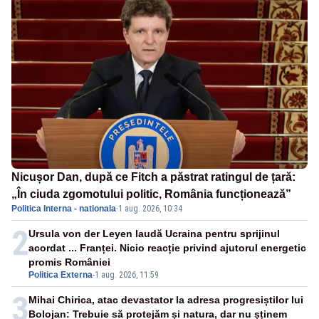
Nicușor Dan, după ce Fitch a păstrat ratingul de țară:
„În ciuda zgomotului politic, România funcționează”
Politica Interna - nationala
·
1 aug. 2026, 10:34
2
Ursula von der Leyen laudă Ucraina pentru sprijinul
acordat ... Franței. Nicio reacție privind ajutorul energetic
promis României
Politica Externa
-
1 aug. 2026, 11:59
3
Mihai Chirica, atac devastator la adresa progresiștilor lui
Bolojan: Trebuie să protejăm și natura, dar nu șținem