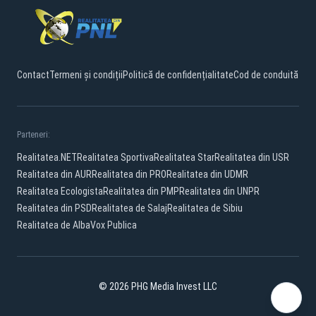
Contact
Termeni și condiții
Politică de confidențialitate
Cod de conduită
Parteneri:
Realitatea.NET
Realitatea Sportiva
Realitatea Star
Realitatea din USR
Realitatea din AUR
Realitatea din PRO
Realitatea din UDMR
Realitatea Ecologista
Realitatea din PMP
Realitatea din UNPR
Realitatea din PSD
Realitatea de Salaj
Realitatea de Sibiu
Realitatea de Alba
Vox Publica
© 2026 PHG Media Invest LLC
Facebook
YouTube