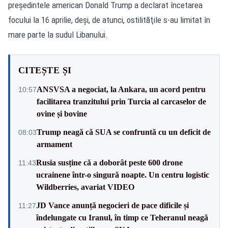
preşedintele american Donald Trump a declarat încetarea
focului la 16 aprilie, deşi, de atunci, ostilităţile s-au limitat în
mare parte la sudul Libanului.
CITEȘTE ȘI
ANSVSA a negociat, la Ankara, un acord pentru
10:57
facilitarea tranzitului prin Turcia al carcaselor de
ovine și bovine
Trump neagă că SUA se confruntă cu un deficit de
08:03
armament
Rusia susține că a doborât peste 600 drone
11:43
ucrainene într-o singură noapte. Un centru logistic
Wildberries, avariat VIDEO
JD Vance anunță negocieri de pace dificile și
11:27
îndelungate cu Iranul, în timp ce Teheranul neagă