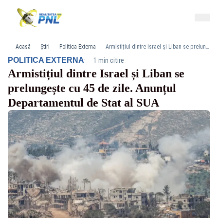
Acasă
Știri
Politica Externa
Armistițiul dintre Israel și Liban se prelungește cu 45 de zile. Anunțul Departamentul de Stat al SUA
·
POLITICA EXTERNA
1 min citire
Armistițiul dintre Israel și Liban se
prelungește cu 45 de zile. Anunțul
Departamentul de Stat al SUA