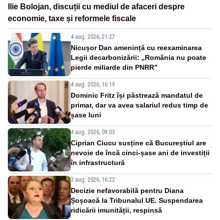
Ilie Bolojan, discuții cu mediul de afaceri despre
economie, taxe și reformele fiscale
4 aug. 2026, 21:27
Nicușor Dan amenință cu reexaminarea
Legii decarbonizării: „România nu poate
pierde miliarde din PNRR”
4 aug. 2026, 16:19
Dominic Fritz își păstrează mandatul de
primar, dar va avea salariul redus timp de
șase luni
4 aug. 2026, 09:03
Ciprian Ciucu susține că Bucureștiul are
nevoie de încă cinci-șase ani de investiții
în infrastructură
3 aug. 2026, 16:22
Decizie nefavorabilă pentru Diana
Șoșoacă la Tribunalul UE. Suspendarea
ridicării imunității, respinsă