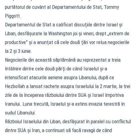
purtătorul de cuvânt al Departamentului de Stat, Tommy
Piggott.
Departamentul de Stat a calificat discuţiile dintre Israel şi
Liban, desfăşurate la Washington joi şi vineri, drept „extrem de
productive” şi a anunţat că cele două ţări vor relua negocierile
la 2 şi 3 iunie.
Negocierile din această săptămână au reprezentat a treia
întâlnire dintre cele două părţi de când Israelul şi-a
intensificat atacurile aeriene asupra Libanului, după ce
Hezbollah a lansat rachete asupra Israelului la 2 martie, la trei
zile de la începerea războiului dintre SUA şi Israel împotriva
Iranului. Luna trecută, Israelul şi-a extins invazia terestră în
sudul Libanului.
Războiul Israelului din Liban, desfăşurat în paralel cu conflictul
dintre SUA şi Iran, a continuat să facă ravagii de când