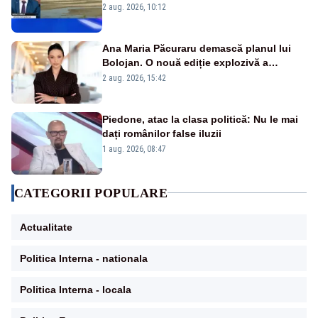
protejăm și natura, dar nu șținem omaneii
2 aug. 2026, 10:12
în stare permanentă de alertă
Ana Maria Păcuraru demască planul lui
Bolojan. O nouă ediție explozivă a
emisiunii „Miza Zilei” la Realitatea PLUS
2 aug. 2026, 15:42
Piedone, atac la clasa politică: Nu le mai
dați românilor false iluzii
1 aug. 2026, 08:47
CATEGORII POPULARE
Actualitate
Politica Interna - nationala
Politica Interna - locala