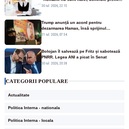
Bolojan”
30 iul. 2026, 22:15
Trump anunță un acord pentru
dezarmarea Hamas, însă sprijinul
Israelului rămâne incert
31 iul. 2026, 07:54
Bolojan îl salvează pe Fritz și sabotează
PNRR. Legea ANI a picat în Senat
30 iul. 2026, 20:38
CATEGORII POPULARE
Actualitate
Politica Interna - nationala
Politica Interna - locala