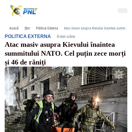
Acasă
Știri
Politica Externa
Atac masiv asupra Kievului înaintea summitului NATO. Cel puțin zece morți și 46 de răniţi
·
POLITICA EXTERNA
4 min citire
Atac masiv asupra Kievului înaintea
summitului NATO. Cel puțin zece morți
și 46 de răniţi