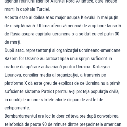
agenda reuniunii liderilor Alianței Nord-Atlantice, care începe
marți în capitala Turciei.
Acesta este al doilea atac major asupra Kievului în mai puțin
de o săptămână. Ultima ofensivă aeriană de amploare lansată
de Rusia asupra capitalei ucrainene s-a soldat cu cel puțin 30
de morți.
După atac, reprezentanți ai organizației ucraineano-americane
Razom for Ukraine au criticat lipsa unui sprijin suficient în
materie de apărare antiaeriană pentru Ucraina. Kateryna
Lisunova, consilier media al organizației, a transmis pe
platforma X că este greu de explicat de ce Ucraina nu a primit
suficiente sisteme Patriot pentru a-și proteja populația civilă,
în condițiile în care statele aliate dispun de astfel de
echipamente.
Bombardamentul are loc la doar câteva ore după convorbirea
telefonică de peste 90 de minute dintre președintele american