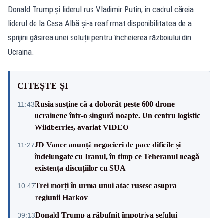
Donald Trump și liderul rus Vladimir Putin, în cadrul căreia
liderul de la Casa Albă și-a reafirmat disponibilitatea de a
sprijini găsirea unei soluții pentru încheierea războiului din
Ucraina.
CITEȘTE ȘI
Rusia susține că a doborât peste 600 drone
11:43
ucrainene într-o singură noapte. Un centru logistic
Wildberries, avariat VIDEO
JD Vance anunță negocieri de pace dificile și
11:27
îndelungate cu Iranul, în timp ce Teheranul neagă
existența discuțiilor cu SUA
Trei morți în urma unui atac rusesc asupra
10:47
regiunii Harkov
Donald Trump a răbufnit împotriva șefului
09:13