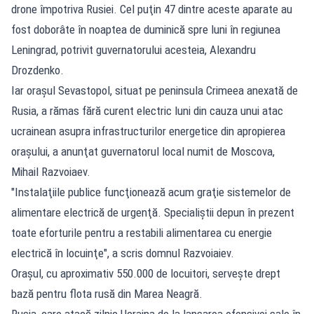
drone împotriva Rusiei. Cel puţin 47 dintre aceste aparate au
fost doborâte în noaptea de duminică spre luni în regiunea
Leningrad, potrivit guvernatorului acesteia, Alexandru
Drozdenko.
Iar oraşul Sevastopol, situat pe peninsula Crimeea anexată de
Rusia, a rămas fără curent electric luni din cauza unui atac
ucrainean asupra infrastructurilor energetice din apropierea
oraşului, a anunţat guvernatorul local numit de Moscova,
Mihail Razvoiaev.
"Instalaţiile publice funcţionează acum graţie sistemelor de
alimentare electrică de urgenţă. Specialiştii depun în prezent
toate eforturile pentru a restabili alimentarea cu energie
electrică în locuinţe", a scris domnul Razvoiaiev.
Oraşul, cu aproximativ 550.000 de locuitori, serveşte drept
bază pentru flota rusă din Marea Neagră.
Rusia, care atacă zilnic Ucraina de la lansarea ofensivei sale în