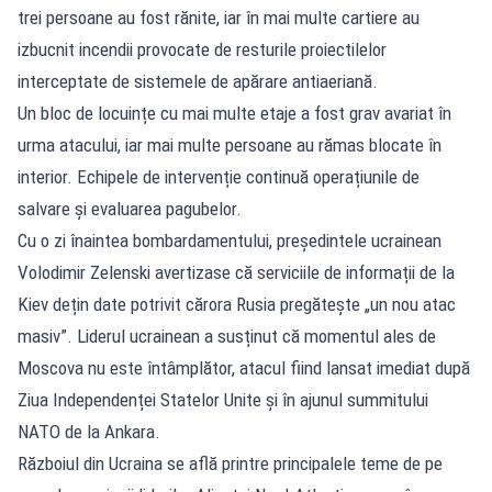
trei persoane au fost rănite, iar în mai multe cartiere au
izbucnit incendii provocate de resturile proiectilelor
interceptate de sistemele de apărare antiaeriană.
Un bloc de locuințe cu mai multe etaje a fost grav avariat în
urma atacului, iar mai multe persoane au rămas blocate în
interior. Echipele de intervenție continuă operațiunile de
salvare și evaluarea pagubelor.
Cu o zi înaintea bombardamentului, președintele ucrainean
Volodimir Zelenski avertizase că serviciile de informații de la
Kiev dețin date potrivit cărora Rusia pregătește „un nou atac
masiv”. Liderul ucrainean a susținut că momentul ales de
Moscova nu este întâmplător, atacul fiind lansat imediat după
Ziua Independenței Statelor Unite și în ajunul summitului
NATO de la Ankara.
Războiul din Ucraina se află printre principalele teme de pe