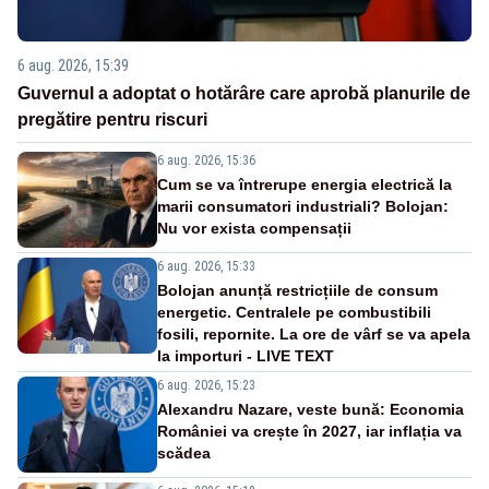
6 aug. 2026, 15:39
Guvernul a adoptat o hotărâre care aprobă planurile de
pregătire pentru riscuri
6 aug. 2026, 15:36
Cum se va întrerupe energia electrică la
marii consumatori industriali? Bolojan:
Nu vor exista compensații
6 aug. 2026, 15:33
Bolojan anunță restricțiile de consum
energetic. Centralele pe combustibili
fosili, repornite. La ore de vârf se va apela
la importuri - LIVE TEXT
6 aug. 2026, 15:23
Alexandru Nazare, veste bună: Economia
României va crește în 2027, iar inflația va
scădea