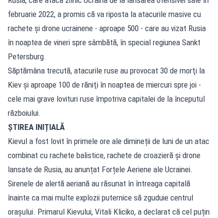
februarie 2022, a promis că va riposta la atacurile masive cu
rachete şi drone ucrainene - aproape 500 - care au vizat Rusia
în noaptea de vineri spre sâmbătă, în special regiunea Sankt
Petersburg.
Săptămâna trecută, atacurile ruse au provocat 30 de morţi la
Kiev şi aproape 100 de răniţi în noaptea de miercuri spre joi -
cele mai grave lovituri ruse împotriva capitalei de la începutul
războiului.
ȘTIREA INIȚIALĂ
Kievul a fost lovit în primele ore ale dimineții de luni de un atac
combinat cu rachete balistice, rachete de croazieră și drone
lansate de Rusia, au anunțat Forțele Aeriene ale Ucrainei.
Sirenele de alertă aeriană au răsunat în întreaga capitală
înainte ca mai multe explozii puternice să zguduie centrul
orașului. Primarul Kievului, Vitali Kliciko, a declarat că cel puțin