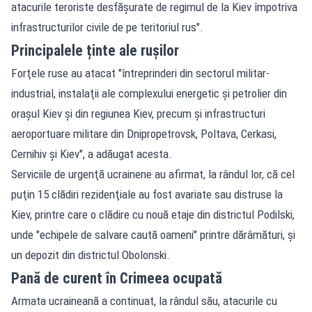
atacurile teroriste desfăşurate de regimul de la Kiev împotriva
infrastructurilor civile de pe teritoriul rus".
Principalele ținte ale rușilor
Forţele ruse au atacat "întreprinderi din sectorul militar-
industrial, instalaţii ale complexului energetic şi petrolier din
oraşul Kiev şi din regiunea Kiev, precum şi infrastructuri
aeroportuare militare din Dnipropetrovsk, Poltava, Cerkasi,
Cernihiv şi Kiev", a adăugat acesta.
Serviciile de urgenţă ucrainene au afirmat, la rândul lor, că cel
puţin 15 clădiri rezidenţiale au fost avariate sau distruse la
Kiev, printre care o clădire cu nouă etaje din districtul Podilski,
unde "echipele de salvare caută oameni" printre dărâmături, şi
un depozit din districtul Obolonski.
Pană de curent în Crimeea ocupată
Armata ucraineană a continuat, la rândul său, atacurile cu