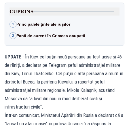
CUPRINS
Principalele ținte ale rușilor
1
Pană de curent în Crimeea ocupată
2
UPDATE
- În Kiev, cel puţin nouă persoane au fost ucise şi 46
de răniţi, a declarat pe Telegram şeful administraţiei militare
din Kiev, Timur Tkatcenko. Cel puţin o altă persoană a murit în
districtul Bucea, la periferia Kievului, a raportat şeful
administraţiei militare regionale, Mikola Kalaşnik, acuzând
Moscova că "a lovit din nou în mod deliberat civili şi
infrastructuri civile".
Într-un comunicat, Ministerul Apărării din Rusia a declarat că a
"lansat un atac masiv" împotriva Ucrainei "ca răspuns la