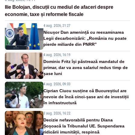
Ilie Bolojan, discuții cu mediul de afaceri despre
economie, taxe și reformele fiscale
4 aug. 2026, 21:27
Nicușor Dan amenință cu reexaminarea
Legii decarbonizării: „România nu poate
pierde miliarde din PNRR”
4 aug. 2026, 16:19
Dominic Fritz își păstrează mandatul de
primar, dar va avea salariul redus timp de
șase luni
4 aug. 2026, 09:03
Ciprian Ciucu susține că Bucureștiul are
nevoie de încă cinci-șase ani de investiții
în infrastructură
3 aug. 2026, 16:22
Decizie nefavorabilă pentru Diana
Șoșoacă la Tribunalul UE. Suspendarea
ridicării imunității, respinsă