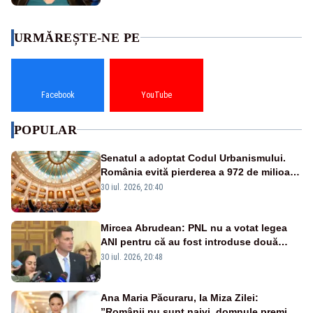
URMĂREȘTE-NE PE
Facebook
YouTube
POPULAR
Senatul a adoptat Codul Urbanismului.
România evită pierderea a 972 de milioane
de euro din PNRR
30 iul. 2026, 20:40
Mircea Abrudean: PNL nu a votat legea
ANI pentru că au fost introduse două
amendamente faţă de propunerea de la
30 iul. 2026, 20:48
Camera Deputaţilor
Ana Maria Păcuraru, la Miza Zilei:
”Românii nu sunt naivi, domnule premier