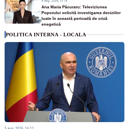
6 aug. 2026, 15:18
Ana Maria Păcuraru: Televiziunea
Poporului solicită investigarea deciziilor
luate în această perioadă de criză
enegetică
POLITICA INTERNA - LOCALA
5 aug. 2026, 16:11