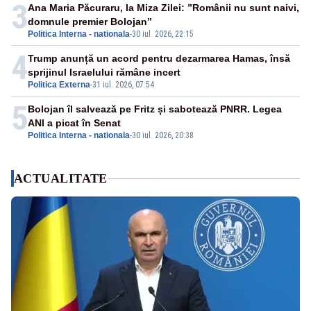
3
Ana Maria Păcuraru, la Miza Zilei: ”Românii nu sunt naivi,
domnule premier Bolojan”
Politica Interna - nationala
-
30 iul. 2026, 22:15
4
Trump anunță un acord pentru dezarmarea Hamas, însă
sprijinul Israelului rămâne incert
Politica Externa
-
31 iul. 2026, 07:54
5
Bolojan îl salvează pe Fritz și sabotează PNRR. Legea
ANI a picat în Senat
Politica Interna - nationala
-
30 iul. 2026, 20:38
ACTUALITATE