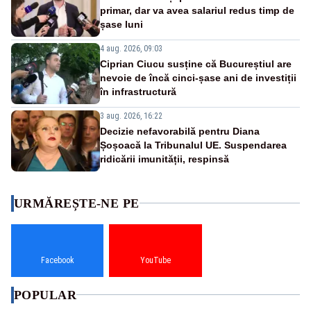
primar, dar va avea salariul redus timp de
șase luni
4 aug. 2026, 09:03
Ciprian Ciucu susține că Bucureștiul are
nevoie de încă cinci-șase ani de investiții
în infrastructură
3 aug. 2026, 16:22
Decizie nefavorabilă pentru Diana
Șoșoacă la Tribunalul UE. Suspendarea
ridicării imunității, respinsă
URMĂREȘTE-NE PE
Facebook
YouTube
POPULAR