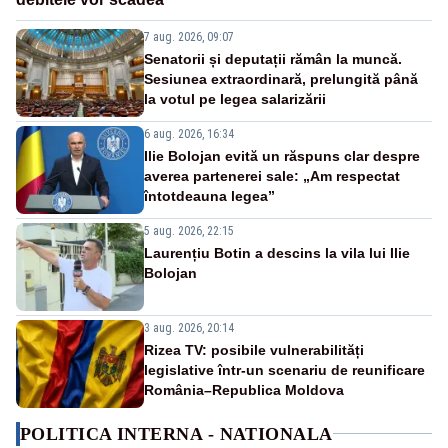
7 aug. 2026, 09:07
Senatorii și deputații rămân la muncă.
Sesiunea extraordinară, prelungită până
la votul pe legea salarizării
6 aug. 2026, 16:34
Ilie Bolojan evită un răspuns clar despre
averea partenerei sale: „Am respectat
întotdeauna legea”
5 aug. 2026, 22:15
Laurențiu Botin a descins la vila lui Ilie
Bolojan
3 aug. 2026, 20:14
Rizea TV: posibile vulnerabilități
legislative într-un scenariu de reunificare
România–Republica Moldova
POLITICA INTERNA - NATIONALA