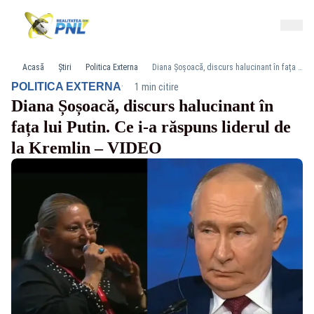
Acasă
Știri
Politica Externa
Diana Șoșoacă, discurs halucinant în fața lui Putin. Ce i-a răspuns liderul de la Kremlin – VIDEO
·
POLITICA EXTERNA
1 min citire
Diana Șoșoacă, discurs halucinant în
fața lui Putin. Ce i-a răspuns liderul de
la Kremlin – VIDEO