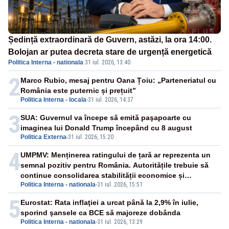
Ședință extraordinară de Guvern, astăzi, la ora 14:00.
Bolojan ar putea decreta stare de urgență energetică
Politica Interna - nationala
·
31 iul. 2026, 13:40
2
Marco Rubio, mesaj pentru Oana Țoiu: „Parteneriatul cu
România este puternic și prețuit”
Politica Interna - locala
-
31 iul. 2026, 14:37
3
SUA: Guvernul va începe să emită paşapoarte cu
imaginea lui Donald Trump începând cu 8 august
Politica Externa
-
31 iul. 2026, 15:20
4
UMPMV: Menținerea ratingului de țară ar reprezenta un
semnal pozitiv pentru România. Autoritățile trebuie să
continue consolidarea stabilității economice și
Politica Interna - nationala
-
31 iul. 2026, 15:51
financiare
5
Eurostat: Rata inflaţiei a urcat până la 2,9% în iulie,
sporind şansele ca BCE să majoreze dobânda
Politica Interna - nationala
-
31 iul. 2026, 13:29