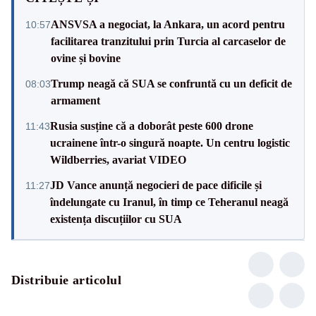
ANSVSA a negociat, la Ankara, un acord pentru
10:57
facilitarea tranzitului prin Turcia al carcaselor de
ovine și bovine
Trump neagă că SUA se confruntă cu un deficit de
08:03
armament
Rusia susține că a doborât peste 600 drone
11:43
ucrainene într-o singură noapte. Un centru logistic
Wildberries, avariat VIDEO
JD Vance anunță negocieri de pace dificile și
11:27
îndelungate cu Iranul, în timp ce Teheranul neagă
existența discuțiilor cu SUA
Distribuie articolul