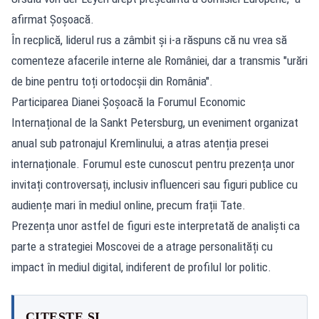
afirmat Șoșoacă.
În recplică, liderul rus a zâmbit și i-a răspuns că nu vrea să
comenteze afacerile interne ale României, dar a transmis "urări
de bine pentru toți ortodocșii din România".
Participarea Dianei Șoșoacă la Forumul Economic
Internațional de la Sankt Petersburg, un eveniment organizat
anual sub patronajul Kremlinului, a atras atenția presei
internaționale. Forumul este cunoscut pentru prezența unor
invitați controversați, inclusiv influenceri sau figuri publice cu
audiențe mari în mediul online, precum frații Tate.
Prezența unor astfel de figuri este interpretată de analiști ca
parte a strategiei Moscovei de a atrage personalități cu
impact în mediul digital, indiferent de profilul lor politic.
CITEȘTE ȘI