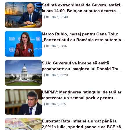
Ședință extraordinară de Guvern, astăzi,
la ora 14:00. Bolojan ar putea decreta
stare de urgență energetică
31 iul. 2026, 13:40
Marco Rubio, mesaj pentru Oana Țoiu:
„Parteneriatul cu România este puternic
și prețuit”
31 iul. 2026, 14:37
SUA: Guvernul va începe să emită
paşapoarte cu imaginea lui Donald Trump
începând cu 8 august
31 iul. 2026, 15:20
UMPMV: Menținerea ratingului de țară ar
reprezenta un semnal pozitiv pentru
România. Autoritățile trebuie să continue
31 iul. 2026, 15:51
consolidarea stabilității economice și
financiare
Eurostat: Rata inflaţiei a urcat până la
2,9% în iulie, sporind şansele ca BCE să