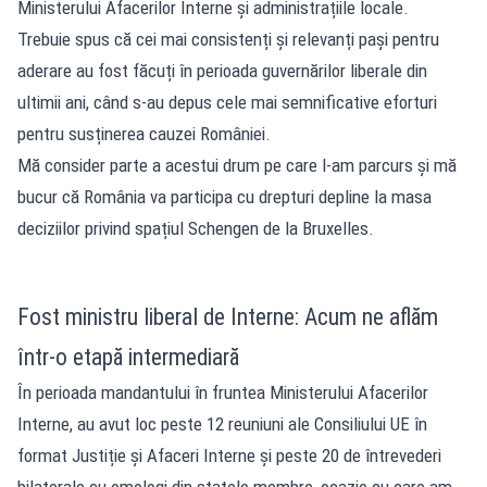
Ministerului Afacerilor Interne și administrațiile locale.
Trebuie spus că cei mai consistenți și relevanți pași pentru
aderare au fost făcuți în perioada guvernărilor liberale din
ultimii ani, când s-au depus cele mai semnificative eforturi
pentru susținerea cauzei României.
Mă consider parte a acestui drum pe care l-am parcurs și mă
bucur că România va participa cu drepturi depline la masa
deciziilor privind spațiul Schengen de la Bruxelles.
Fost ministru liberal de Interne: Acum ne aflăm
într-o etapă intermediară
În perioada mandantului în fruntea Ministerului Afacerilor
Interne, au avut loc peste 12 reuniuni ale Consiliului UE în
format Justiție și Afaceri Interne și peste 20 de întrevederi
bilaterale cu omologi din statele membre, ocazie cu care am