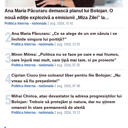
Ana Maria Păcuraru demască planul lui Bolojan. O
nouă ediție explozivă a emisiunii „Miza Zilei” la
Politica Interna - nationala
·
2 aug. 2026, 15:42
Realitatea PLUS
2
Ana Maria Păcuraru: „Ce se alege de un om căruia i se
închide singura lui portiță?”
Politica Interna - nationala
-
2 aug. 2026, 23:25
3
Miron Mitrea: „Politica nu se face pe care e mai frumos,
care înjură mai mult, care țipă mai tare, ci pe proiecte”
Politica Interna - nationala
-
3 aug. 2026, 07:35
4
Ciprian Ciucu ține culoarul liber pentru Ilie Bolojan: „Nu
vreau să fiu președinte!”
Politica Interna - nationala
-
3 aug. 2026, 07:40
5
Mihai Chirica, atac devastator la adresa progresiștilor lui
Bolojan: Trebuie să protejăm și natura, dar nu șținem
omaneii în stare permanentă de alertă
Politica Interna - nationala
-
2 aug. 2026, 10:12