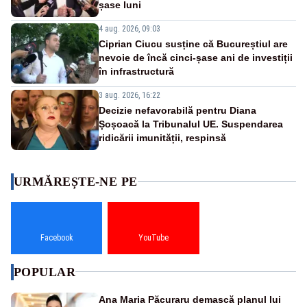
șase luni
4 aug. 2026, 09:03
Ciprian Ciucu susține că Bucureștiul are
nevoie de încă cinci-șase ani de investiții
în infrastructură
3 aug. 2026, 16:22
Decizie nefavorabilă pentru Diana
Șoșoacă la Tribunalul UE. Suspendarea
ridicării imunității, respinsă
URMĂREȘTE-NE PE
Facebook
YouTube
POPULAR
Ana Maria Păcuraru demască planul lui