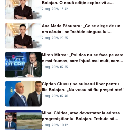
Bolojan. O nouă ediție explozivă a
emisiunii „Miza Zilei” la Realitatea PLUS
2 aug. 2026, 15:42
Ana Maria Păcuraru: „Ce se alege de un
om căruia i se închide singura lui
portiță?”
2 aug. 2026, 23:25
Miron Mitrea: „Politica nu se face pe care
e mai frumos, care înjură mai mult, care
țipă mai tare, ci pe proiecte”
3 aug. 2026, 07:35
Ciprian Ciucu ține culoarul liber pentru
Ilie Bolojan: „Nu vreau să fiu președinte!”
3 aug. 2026, 07:40
Mihai Chirica, atac devastator la adresa
progresiștilor lui Bolojan: Trebuie să
protejăm și natura, dar nu șținem omaneii
2 aug. 2026, 10:12