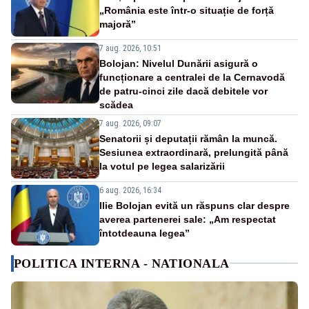
„România este într-o situație de forță
majoră”
7 aug. 2026, 10:51
Bolojan: Nivelul Dunării asigură o
funcționare a centralei de la Cernavodă
de patru-cinci zile dacă debitele vor
scădea
7 aug. 2026, 09:07
Senatorii și deputații rămân la muncă.
Sesiunea extraordinară, prelungită până
la votul pe legea salarizării
6 aug. 2026, 16:34
Ilie Bolojan evită un răspuns clar despre
averea partenerei sale: „Am respectat
întotdeauna legea”
POLITICA INTERNA - NATIONALA