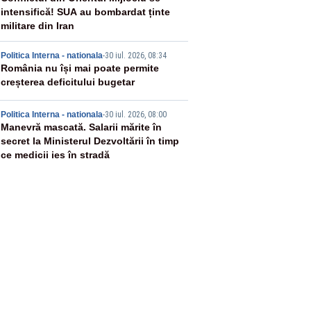
3
intensifică! SUA au bombardat ținte
militare din Iran
4
Politica Interna - nationala
-
30 iul. 2026, 08:34
România nu își mai poate permite
creșterea deficitului bugetar
5
Politica Interna - nationala
-
30 iul. 2026, 08:00
Manevră mascată. Salarii mărite în
secret la Ministerul Dezvoltării în timp
ce medicii ies în stradă