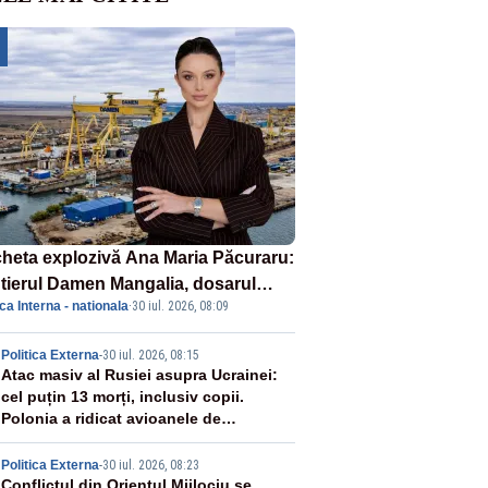
heta explozivă Ana Maria Păcuraru:
tierul Damen Mangalia, dosarul
ica Interna - nationala
·
30 iul. 2026, 08:09
e scufundă apărarea României
2
Politica Externa
-
30 iul. 2026, 08:15
Atac masiv al Rusiei asupra Ucrainei:
cel puțin 13 morți, inclusiv copii.
Polonia a ridicat avioanele de
vânătoare
Politica Externa
-
30 iul. 2026, 08:23
Conflictul din Orientul Mijlociu se