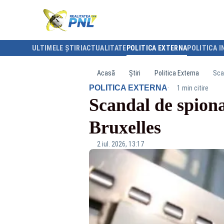
ULTIMELE ȘTIRI
ACTUALITATE
POLITICA EXTERNA
POLITICA I
Acasă
Știri
Politica Externa
Scan
·
POLITICA EXTERNA
1 min citire
Scandal de spiona
Bruxelles
2 iul. 2026, 13:17