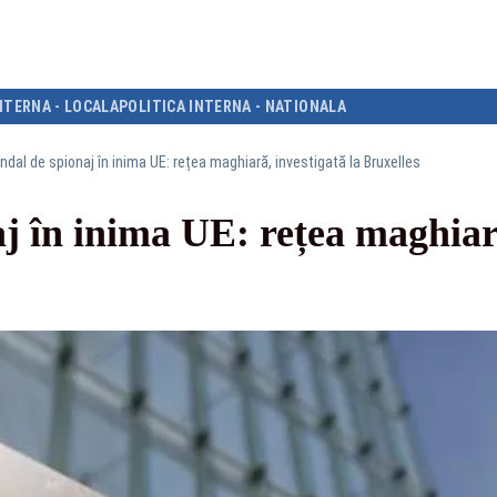
NTERNA - LOCALA
POLITICA INTERNA - NATIONALA
dal de spionaj în inima UE: rețea maghiară, investigată la Bruxelles
j în inima UE: rețea maghiară