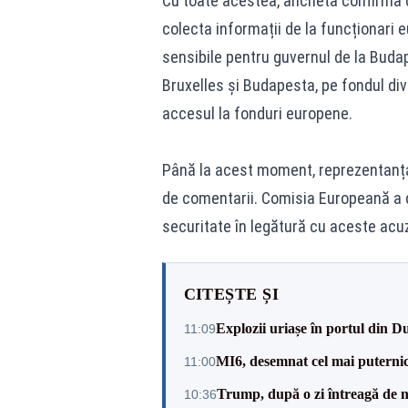
Cu toate acestea, ancheta confirmă că 
colecta informații de la funcționari
sensibile pentru guvernul de la Budap
Bruxelles și Budapesta, pe fondul dive
accesul la fonduri europene.
Până la acest moment, reprezentanța 
de comentarii. Comisia Europeană a d
securitate în legătură cu aceste acuz
CITEȘTE ȘI
Explozii uriașe în portul din D
11:09
MI6, desemnat cel mai puternic 
11:00
Trump, după o zi întreagă de n
10:36