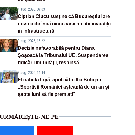
4 aug. 2026, 09:03
Ciprian Ciucu susține că Bucureștiul are
nevoie de încă cinci-șase ani de investiții
în infrastructură
3 aug. 2026, 16:22
Decizie nefavorabilă pentru Diana
Șoșoacă la Tribunalul UE. Suspendarea
ridicării imunității, respinsă
3 aug. 2026, 14:44
Elisabeta Lipă, apel către Ilie Bolojan:
„Sportivii României așteaptă de un an și
șapte luni să fie premiați”
URMĂREȘTE-NE PE