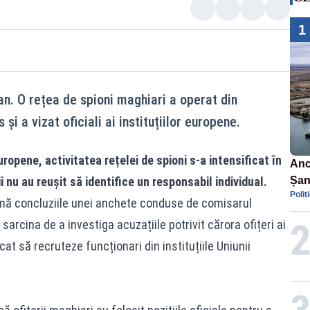
1
an. O rețea de spioni maghiari a operat din
i a vizat oficiali ai instituțiilor europene.
ropene, activitatea rețelei de spioni s-a intensificat în
Anc
 nu au reușit să identifice un responsabil individual.
Șan
Polit
car
umă concluziile unei anchete conduse de comisarul
arcina de a investiga acuzațiile potrivit cărora ofițeri ai
at să recruteze funcționari din instituțiile Uniunii