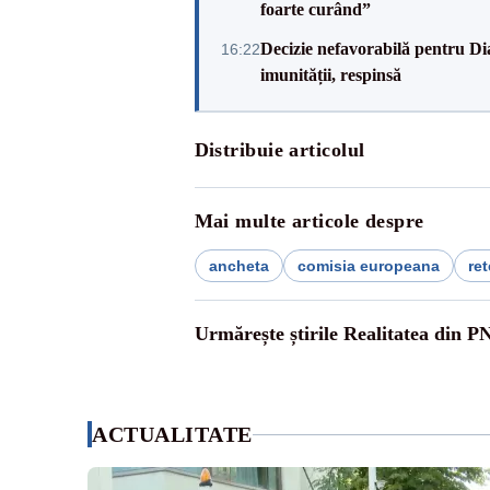
foarte curând”
Decizie nefavorabilă pentru Di
16:22
imunității, respinsă
Distribuie articolul
Mai multe articole despre
ancheta
comisia europeana
ret
Urmărește știrile Realitatea din P
ACTUALITATE