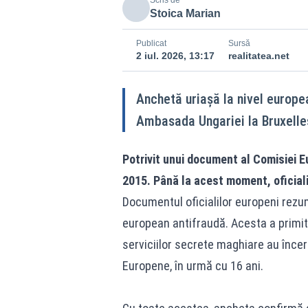
Scris de
Stoica Marian
Publicat
Sursă
2 iul. 2026, 13:17
realitatea.net
Anchetă uriașă la nivel europe
Ambasada Ungariei la Bruxelles ș
Potrivit unui document al Comisiei Eu
2015. Până la acest moment, oficialii
Documentul oficialilor europeni rez
european antifraudă. Acesta a primit s
serviciilor secrete maghiare au încerc
Europene, în urmă cu 16 ani.