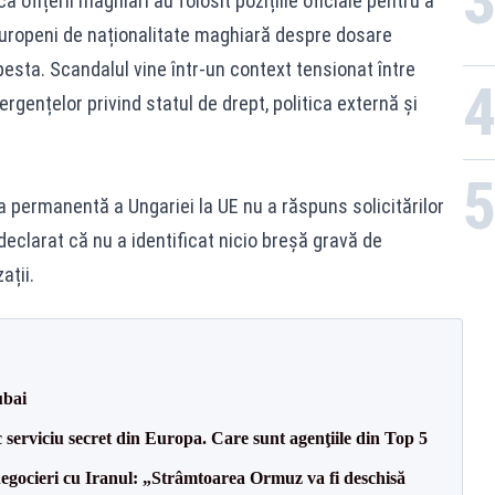
ofițerii maghiari au folosit pozițiile oficiale pentru a
 europeni de naționalitate maghiară despre dosare
esta. Scandalul vine într-un context tensionat între
rgențelor privind statul de drept, politica externă și
permanentă a Ungariei la UE nu a răspuns solicitărilor
eclarat că nu a identificat nicio breșă gravă de
ații.
ubai
serviciu secret din Europa. Care sunt agenţiile din Top 5
egocieri cu Iranul: „Strâmtoarea Ormuz va fi deschisă