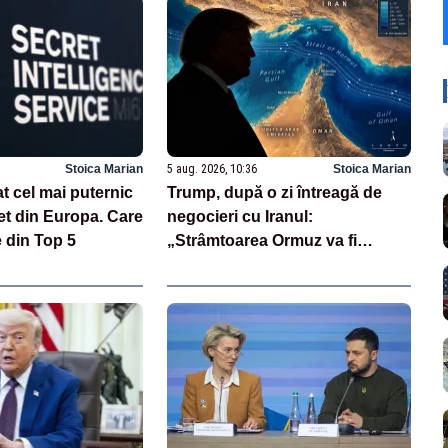
Stoica Marian
5 aug. 2026, 10:36
Stoica Marian
t cel mai puternic
Trump, după o zi întreagă de
et din Europa. Care
negocieri cu Iranul:
e din Top 5
„Strâmtoarea Ormuz va fi
deschisă foarte curând”