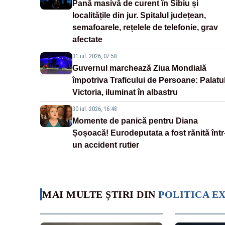
Pană masivă de curent în Sibiu și
localitățile din jur. Spitalul județean,
semafoarele, rețelele de telefonie, grav
afectate
31 iul. 2026, 07:58
Guvernul marchează Ziua Mondială
împotriva Traficului de Persoane: Palatu
Victoria, iluminat în albastru
30 iul. 2026, 16:48
Momente de panică pentru Diana
Șoșoacă! Eurodeputata a fost rănită într
un accident rutier
MAI MULTE ȘTIRI DIN
POLITICA E