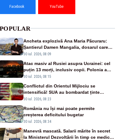
Facebook
YouTube
POPULAR
Ancheta explozivă Ana Maria Păcuraru:
Șantierul Damen Mangalia, dosarul care
scufundă apărarea României
30 iul. 2026, 08:09
Atac masiv al Rusiei asupra Ucrainei: cel
puțin 13 morți, inclusiv copii. Polonia a
ridicat avioanele de vânătoare
30 iul. 2026, 08:15
Conflictul din Orientul Mijlociu se
intensifică! SUA au bombardat ținte
militare din Iran
30 iul. 2026, 08:23
România nu își mai poate permite
creșterea deficitului bugetar
30 iul. 2026, 08:34
Manevră mascată. Salarii mărite în secret
la Ministerul Dezvoltării în timp ce medicii