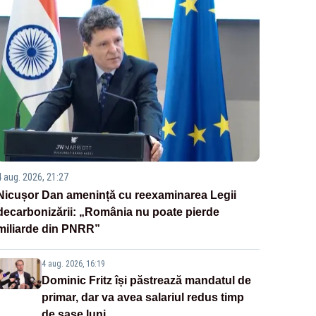
4 aug. 2026, 21:27
Nicușor Dan amenință cu reexaminarea Legii
decarbonizării: „România nu poate pierde
miliarde din PNRR”
4 aug. 2026, 16:19
Dominic Fritz își păstrează mandatul de
primar, dar va avea salariul redus timp
de șase luni