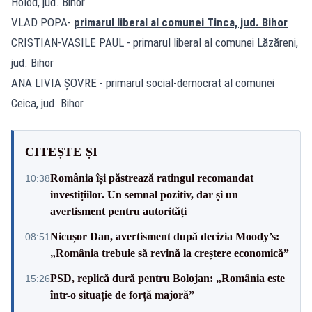
Holod, jud. Bihor
VLAD POPA-
primarul liberal al comunei Tinca, jud. Bihor
CRISTIAN-VASILE PAUL - primarul liberal al comunei Lăzăreni,
jud. Bihor
ANA LIVIA ȘOVRE - primarul social-democrat al comunei
Ceica, jud. Bihor
CITEȘTE ȘI
România își păstrează ratingul recomandat
10:38
investițiilor. Un semnal pozitiv, dar și un
avertisment pentru autorități
Nicușor Dan, avertisment după decizia Moody’s:
08:51
„România trebuie să revină la creștere economică”
PSD, replică dură pentru Bolojan: „România este
15:26
într-o situație de forță majoră”