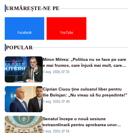
URMĂREȘTE-NE PE
Facebook
YouTube
POPULAR
Miron Mitrea: „Politica nu se face pe care
e mai frumos, care înjură mai mult, care
țipă mai tare, ci pe proiecte”
3 aug. 2026, 07:35
Ciprian Ciucu ține culoarul liber pentru
Ilie Bolojan: „Nu vreau să fiu președinte!”
3 aug. 2026, 07:40
Senatul începe o nouă sesiune
extraordinară pentru aprobarea unor
jaloane din PNRR
3 aug. 2026, 07:58