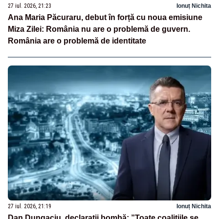
27 iul. 2026, 21:23
Ionuț Nichita
Ana Maria Păcuraru, debut în forță cu noua emisiune
Miza Zilei: România nu are o problemă de guvern.
România are o problemă de identitate
27 iul. 2026, 21:19
Ionuț Nichita
Dan Dungaciu, declarații bombă: ”Toate coalițiile se