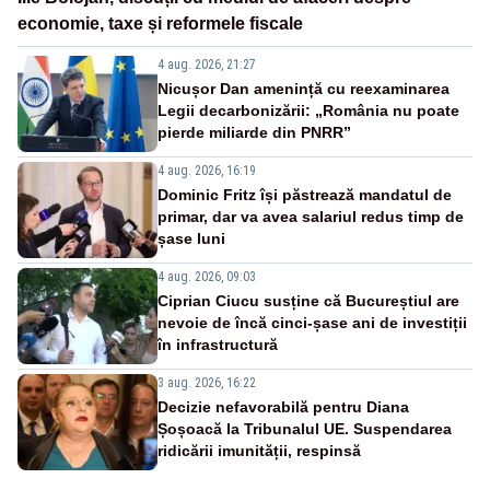
economie, taxe și reformele fiscale
4 aug. 2026, 21:27
Nicușor Dan amenință cu reexaminarea
Legii decarbonizării: „România nu poate
pierde miliarde din PNRR”
4 aug. 2026, 16:19
Dominic Fritz își păstrează mandatul de
primar, dar va avea salariul redus timp de
șase luni
4 aug. 2026, 09:03
Ciprian Ciucu susține că Bucureștiul are
nevoie de încă cinci-șase ani de investiții
în infrastructură
3 aug. 2026, 16:22
Decizie nefavorabilă pentru Diana
Șoșoacă la Tribunalul UE. Suspendarea
ridicării imunității, respinsă