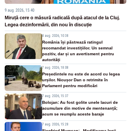
9 aug. 2026, 15:40
Miruță cere o măsură radicală după atacul de la Cluj.
Legea dezinformării, din nou în discuție
8 aug. 2026, 10:38
România își păstrează ratingul
recomandat investițiilor. Un semnal
pozitiv, dar și un avertisment pentru
autorități
7 aug. 2026, 18:08
Președintele nu este de acord cu legea
urșilor. Nicușor Dan o retrimite în
Parlament pentru modificări
7 aug. 2026, 15:37
Bolojan: Au fost golite unele lacuri de
acumulare din motive de mentenanță;
acum se reumplu aceste baraje
7 aug. 2026, 15:28
Siegfried Mureșan: „Modificarea legii