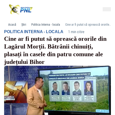
Acasă
Știri
Politica Interna - locala
Cine ar fi putut să oprească ororile din Lagărul Morții. Bătrânii chinuiți, plasați în casele din patru comune ale județului Bihor
·
POLITICA INTERNA - LOCALA
1 min citire
Cine ar fi putut să oprească ororile din
Lagărul Morții. Bătrânii chinuiți,
plasați în casele din patru comune ale
județului Bihor