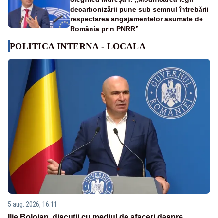
decarbonizării pune sub semnul întrebării
respectarea angajamentelor asumate de
România prin PNRR”
POLITICA INTERNA - LOCALA
5 aug. 2026, 16:11
Ilie Bolojan, discuții cu mediul de afaceri despre