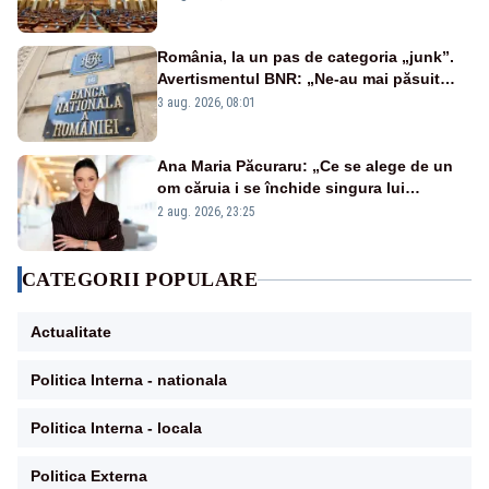
România, la un pas de categoria „junk”.
Avertismentul BNR: „Ne-au mai păsuit
pentru câteva luni”
3 aug. 2026, 08:01
Ana Maria Păcuraru: „Ce se alege de un
om căruia i se închide singura lui
portiță?”
2 aug. 2026, 23:25
CATEGORII POPULARE
Actualitate
Politica Interna - nationala
Politica Interna - locala
Politica Externa